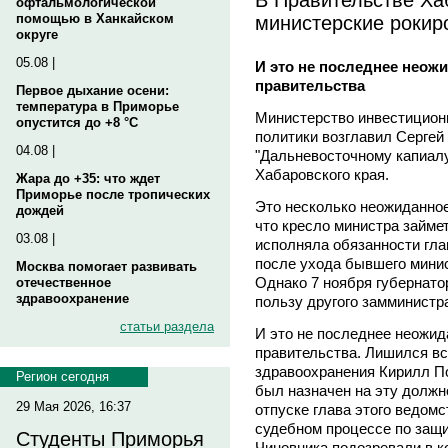
офтальмологической
министерские рокир
помощью в Ханкайском
округе
05.08 |
И это не последнее неож
правительства
Первое дыхание осени:
температура в Приморье
Министерство инвестицион
опустится до +8 °C
политики возглавил Серге
04.08 |
"Дальневосточному капиалу
Хабаровского края.
Жара до +35: что ждет
Приморье после тропических
Это несколько неожиданное
дождей
что кресло министра займе
03.08 |
исполняла обязанности гла
после ухода бывшего мини
Москва помогает развивать
Однако 7 ноября губернато
отечественное
здравоохранение
пользу другого замминистра
статьи раздела
И это не последнее неожид
правительства. Лишился вс
здравоохранения Кирилл П
Регион сегодня
был назначен на эту должно
29 Мая 2026, 16:37
отпуске глава этого ведом
судебном процессе по защи
Студенты Приморья
Чиновника подозревали в к