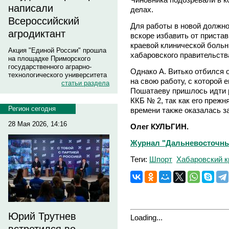
написали
делах.
Всероссийский
Для работы в новой должно
агродиктант
вскоре избавить от пристав
краевой клинической больн
Акция "Единой России" прошла
хабаровского правительств
на площадке Приморского
государственного аграрно-
Однако А. Витько отбился о
технологического университета
на свою работу, с которой е
статьи раздела
Пошатаеву пришлось идти 
ККБ № 2, так как его прежн
Регион сегодня
времени также оказалась з
28 Мая 2026, 14:16
Олег КУЛЬГИН.
Журнал "Дальневосточны
Теги:
Шпорт
Хабаровский к
Юрий Трутнев
Loading...