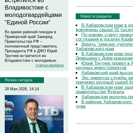
встретился во
Владивостоке с
молодогвардейцами
Новости раздела
"Единой России"
В Хабаровском крае в д
вовлечены свыше 92 тысяч
Во время рабочей поездки в
По-новому станут прово
Приморский край Зампред
состязания в поселке Корф
Правительства РФ –
Девять "земских учителе
полномочный представитель
Хабаровского края
Президента РФ в ДФО Юрий
В Хабаровском крае поз
Трутнев встретился во
Демешина с Днём рождени
Владивостоке с молодежью.
Юрий Трутнев провёл в 
статьи раздела
крупных инвестпроектов
Хабаровский край выход
Экс-директор службы за
Регион сегодня
причинил крупный ущерб б
В Хабаровском крае зад
28 Мая 2026, 14:14
правительстве Фургала
Хабаровская молочка пр
В районах Хабаровского 
чуме