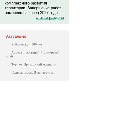
комплексного развития
территории. Завершение работ
намечено на конец 2027 года.
статьи раздела
Актуально
Хабаровску - 160 лет
Адреса инвестиций. Приморский
край
Туризм: Приморский маршрут
Недвижимость Владивостока