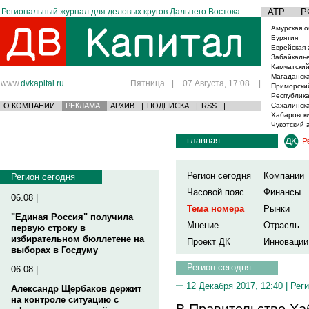
Региональный журнал для деловых кругов Дальнего Востока
АТР
Р
Амурская о
Бурятия
Еврейская 
Забайкаль
Камчатский
Магаданска
www.
dvkapital.ru
Пятница
|
07 Августа, 17:08
|
Приморски
Республика
О КОМПАНИИ
РЕКЛАМА
АРХИВ
|
ПОДПИСКА
|
RSS
|
Сахалинска
Хабаровски
Чукотский 
главная
Р
Регион сегодня
Компании
Регион сегодня
Часовой пояс
Финансы
06.08 |
Тема номера
Рынки
"Единая Россия" получила
Мнение
Отрасль
первую строку в
избирательном бюллетене на
Проект ДК
Инновации
выборах в Госдуму
Регион сегодня
06.08 |
12 Декабря 2017, 12:40 |
Реги
Александр Щербаков держит
на контроле ситуацию с
В Правительстве Ха