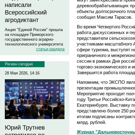
написали
деревообрабатывающих пре
объекты долгосрочного пла
Всероссийский
сообщил Максим Тарасов.
агродиктант
Во время Четвертого Росси
Акция "Единой России" прошла
работа дискуссионных и пе
на площадке Приморского
представители сельскохозя
государственного аграрно-
участниками масштабного 
технологического университета
статьи раздела
сфере туризма, выступят н
приграничного и межрегион
сессии в рамках Дня росси
Регион сегодня
торгово-экономического и и
Завершится работа площад
28 Мая 2026, 14:16
Напомним, что ЭКСПО явл
презентации промышленног
Мероприятие проходит пооч
году Третье Российско-Кит
Екатеринбурге. Выставку п
представлено более 250 ро
итогам подписаны контракт
млрд. рублей.
Юрий Трутнев
Журнал "Дальневосточны