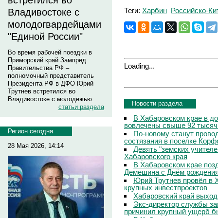
встретился во
Теги:
Харбин
Российско-К
Владивостоке с
молодогвардейцами
"Единой России"
Во время рабочей поездки в
Приморский край Зампред
Loading...
Правительства РФ –
полномочный представитель
Президента РФ в ДФО Юрий
Трутнев встретился во
Владивостоке с молодежью.
Новости раздела
статьи раздела
В Хабаровском крае в д
вовлечены свыше 92 тысяч
Регион сегодня
По-новому станут прово
состязания в поселке Корф
28 Мая 2026, 14:14
Девять "земских учителе
Хабаровского края
В Хабаровском крае поз
Демешина с Днём рождени
Юрий Трутнев провёл в 
крупных инвестпроектов
Хабаровский край выход
Экс-директор службы за
причинил крупный ущерб б