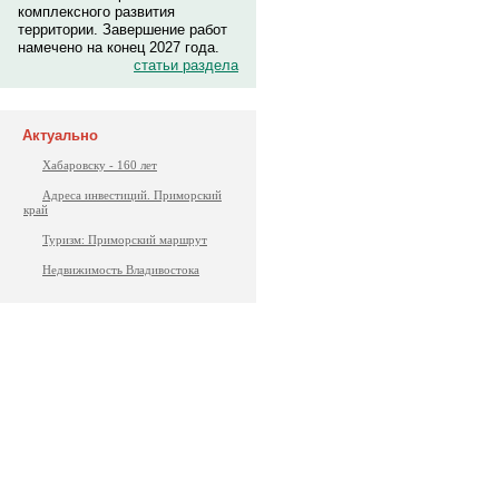
комплексного развития
территории. Завершение работ
намечено на конец 2027 года.
статьи раздела
Актуально
Хабаровску - 160 лет
Адреса инвестиций. Приморский
край
Туризм: Приморский маршрут
Недвижимость Владивостока