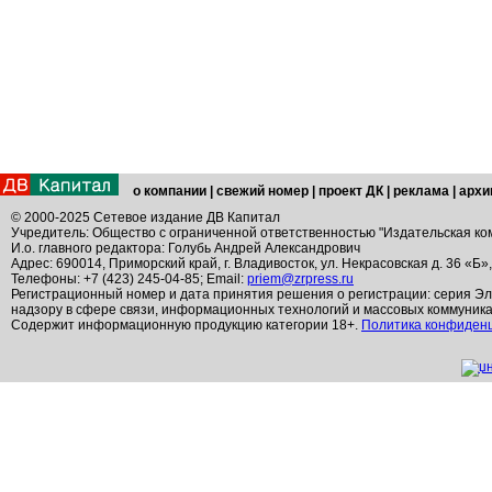
о компании
|
свежий номер
|
проект ДК
|
реклама
|
архи
© 2000-2025 Сетевое издание ДВ Капитал
Учредитель: Общество с ограниченной ответственностью "Издательская ко
И.о. главного редактора: Голубь Андрей Александрович
Адрес: 690014, Приморский край, г. Владивосток, ул. Некрасовская д. 36 «Б»
Телефоны: +7 (423) 245-04-85; Email:
priem@zrpress.ru
Регистрационный номер и дата принятия решения о регистрации: серия Эл
надзору в сфере связи, информационных технологий и массовых коммуник
Содержит информационную продукцию категории 18+.
Политика конфиден