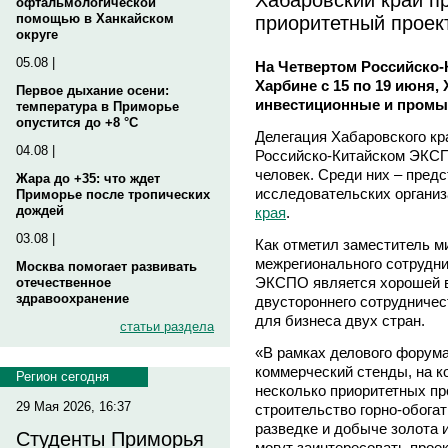
офтальмологической
приоритетный проек
помощью в Ханкайском
округе
05.08 |
На Четвертом Российско-
Харбине с 15 по 19 июня,
Первое дыхание осени:
инвестиционные и промы
температура в Приморье
опустится до +8 °C
Делегация Хабаровского кр
04.08 |
Российско-Китайском ЭКСП
человек. Среди них – пред
Жара до +35: что ждет
исследовательских органи
Приморье после тропических
дождей
края
.
03.08 |
Как отметил заместитель м
межрегионального сотрудни
Москва помогает развивать
ЭКСПО является хорошей в
отечественное
здравоохранение
двустороннего сотрудничес
для бизнеса двух стран.
статьи раздела
«В рамках делового форум
коммерческий стенды, на к
Регион сегодня
несколько приоритетных про
29 Мая 2026, 16:37
строительство горно-обога
разведке и добыче золота 
Студенты Приморья
могут заинтересовать прое