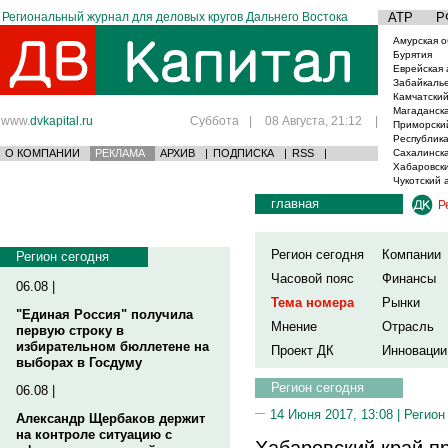
Региональный журнал для деловых кругов Дальнего Востока
АТР
Р
Амурская о
Бурятия
Еврейская 
Забайкаль
Камчатский
Магаданска
www.
dvkapital.ru
Суббота
|
08 Августа, 21:12
|
Приморски
Республика
О КОМПАНИИ
РЕКЛАМА
АРХИВ
|
ПОДПИСКА
|
RSS
|
Сахалинска
Хабаровски
Чукотский 
главная
Р
Регион сегодня
Компании
Регион сегодня
Часовой пояс
Финансы
06.08 |
Тема номера
Рынки
"Единая Россия" получила
Мнение
Отрасль
первую строку в
избирательном бюллетене на
Проект ДК
Инновации
выборах в Госдуму
Регион сегодня
06.08 |
14 Июня 2017, 13:08 |
Регион
Александр Щербаков держит
на контроле ситуацию с
Хабаровский край п