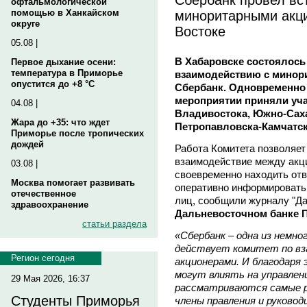
офтальмологической
миноритарными акц
помощью в Ханкайском
округе
Востоке
05.08 |
В Хабаровске состоялось
Первое дыхание осени:
температура в Приморье
взаимодействию с минор
опустится до +8 °C
Сбербанк. Одновременно
мероприятии приняли уча
04.08 |
Владивостока, Южно-Саха
Жара до +35: что ждет
Петропавловска-Камчатско
Приморье после тропических
дождей
Работа Комитета позволяе
взаимодействие между акц
03.08 |
своевременно находить отв
Москва помогает развивать
оперативно информировать
отечественное
лиц, сообщили журналу "Д
здравоохранение
Дальневосточном банке 
статьи раздела
«Сбербанк – одна из немно
действует комитет по в
Регион сегодня
акционерами. И благодаря
могут влиять на управлени
29 Мая 2026, 16:37
рассматриваются самые р
Студенты Приморья
члены правления и руково