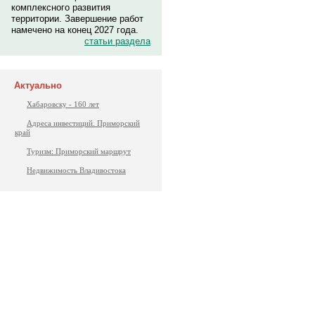
комплексного развития
территории. Завершение работ
намечено на конец 2027 года.
статьи раздела
Актуально
Хабаровску - 160 лет
Адреса инвестиций. Приморский
край
Туризм: Приморский маршрут
Недвижимость Владивостока