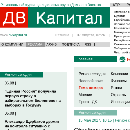
Региональный журнал для деловых кругов Дальнего Востока
АТР
Р
Амурская о
Бурятия
Еврейская 
Забайкаль
Камчатский
Магаданска
www.
dvkapital.ru
Пятница
|
07 Августа, 02:26
|
Приморски
Республика
О КОМПАНИИ
РЕКЛАМА
АРХИВ
|
ПОДПИСКА
|
RSS
|
Сахалинска
Хабаровски
Чукотский 
главная
Р
Регион сегодня
Компании
Регион сегодня
Часовой пояс
Финансы
06.08 |
Тема номера
Рынки
"Единая Россия" получила
Мнение
Отрасль
первую строку в
избирательном бюллетене на
Проект ДК
Инновации
выборах в Госдуму
Регион сегодня
06.08 |
15 Мая 2017, 18:15 |
Регион 
Александр Щербаков держит
на контроле ситуацию с
Сбербанк провел вс