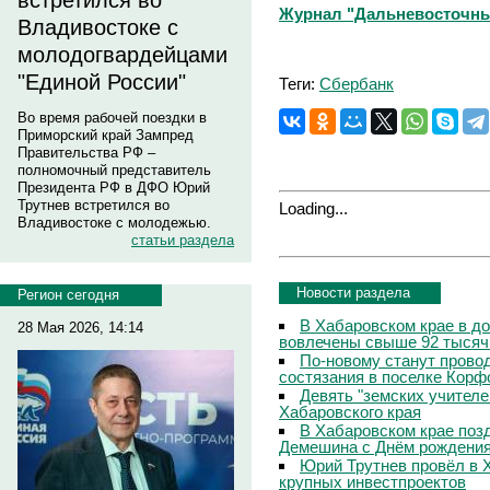
встретился во
Журнал "Дальневосточны
Владивостоке с
молодогвардейцами
"Единой России"
Теги:
Сбербанк
Во время рабочей поездки в
Приморский край Зампред
Правительства РФ –
полномочный представитель
Президента РФ в ДФО Юрий
Трутнев встретился во
Loading...
Владивостоке с молодежью.
статьи раздела
Новости раздела
Регион сегодня
В Хабаровском крае в д
28 Мая 2026, 14:14
вовлечены свыше 92 тысяч
По-новому станут прово
состязания в поселке Корф
Девять "земских учителе
Хабаровского края
В Хабаровском крае поз
Демешина с Днём рождени
Юрий Трутнев провёл в 
крупных инвестпроектов