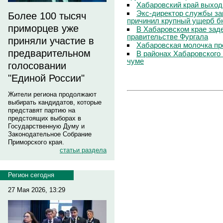
Хабаровский край выход
Экс-директор службы за
Более 100 тысяч
причинил крупный ущерб б
приморцев уже
В Хабаровском крае зад
правительстве Фургала
приняли участие в
Хабаровская молочка пр
предварительном
В районах Хабаровского 
чуме
голосовании
"Единой России"
Жители региона продолжают
выбирать кандидатов, которые
представят партию на
предстоящих выборах в
Государственную Думу и
Законодательное Собрание
Приморского края.
статьи раздела
Регион сегодня
27 Мая 2026, 13:29