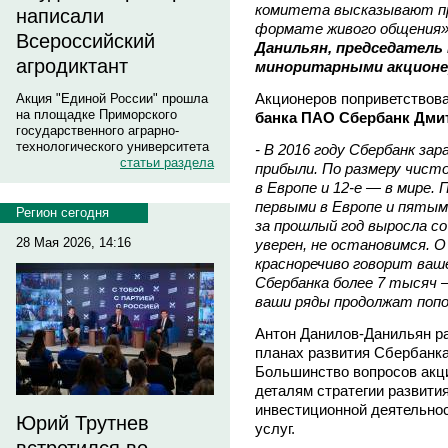
комитета высказывают пре
написали
формате живого общения»,
Всероссийский
Данильян, председатель
агродиктант
миноритарными акционе
Акционеров поприветствов
Акция "Единой России" прошла
на площадке Приморского
банка ПАО Сбербанк Дми
государственного аграрно-
технологического университета
- В 2016 году Сбербанк за
статьи раздела
прибыли. По размеру чист
в Европе и 12-е — в мире
первыми в Европе и пятым
Регион сегодня
за прошлый год выросла со
28 Мая 2026, 14:16
уверен, не остановимся. О
красноречиво говорит ваш
Сбербанка более 7 тысяч 
ваши ряды продолжат поп
Антон Данилов-Данильян ра
планах развития Сбербанка
Большинство вопросов акц
деталям стратегии развити
инвестиционной деятельнос
Юрий Трутнев
услуг.