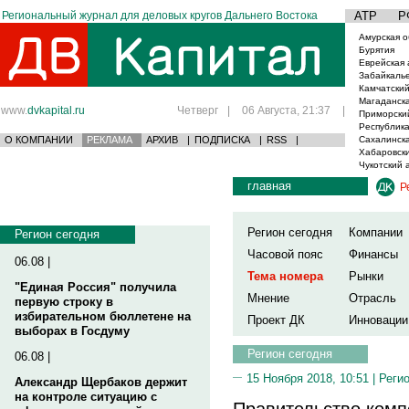
Региональный журнал для деловых кругов Дальнего Востока
АТР
Р
Амурская о
Бурятия
Еврейская 
Забайкаль
Камчатский
Магаданска
www.
dvkapital.ru
Четверг
|
06 Августа, 21:37
|
Приморски
Республика
О КОМПАНИИ
РЕКЛАМА
АРХИВ
|
ПОДПИСКА
|
RSS
|
Сахалинска
Хабаровски
Чукотский 
главная
Р
Регион сегодня
Компании
Регион сегодня
Часовой пояс
Финансы
06.08 |
Тема номера
Рынки
"Единая Россия" получила
Мнение
Отрасль
первую строку в
избирательном бюллетене на
Проект ДК
Инновации
выборах в Госдуму
Регион сегодня
06.08 |
15 Ноября 2018, 10:51 |
Реги
Александр Щербаков держит
на контроле ситуацию с
Правительство ком