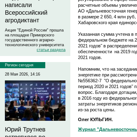
написали
расчетные объемы увелич
АО «Дальневосточная гене
Всероссийский
в размере 2 650, 4 млн руб
агродиктант
Хабаровского края единорс
Акция "Единой России" прошла
Указанная сумма учтена в 
на площадке Приморского
федеральном бюджете на 20
государственного аграрно-
технологического университета
2021 годов" в распределен
статьи раздела
обеспеченности на 2019 год
2021 годов.
Регион сегодня
Напомним, что на заседани
28 Мая 2026, 14:16
энергетике при рассмотрен
№556362-7 "О федеральном
период 2020 и 2021 годов"
вопрос. Благодаря дотации
в 2016 году из федерально
затраты энергетиков регио
из-за роста цены.
Олег КУЛЬГИН.
Юрий Трутнев
Журнал "Дальневосточны