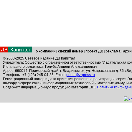
о компании
|
свежий номер
|
проект ДК
|
реклама
|
архи
© 2000-2025 Сетевое издание ДВ Капитал
Учредитель: Общество с ограниченной ответственностью "Издательская ко
И.о. главного редактора: Голубь Андрей Александрович
Адрес: 690014, Приморский край, г. Владивосток, ул. Некрасовская д. 36 «Б»
Телефоны: +7 (423) 245-04-85; Email:
priem@zrpress.ru
Регистрационный номер и дата принятия решения о регистрации: серия Эл
надзору в сфере связи, информационных технологий и массовых коммуник
Содержит информационную продукцию категории 18+.
Политика конфиден