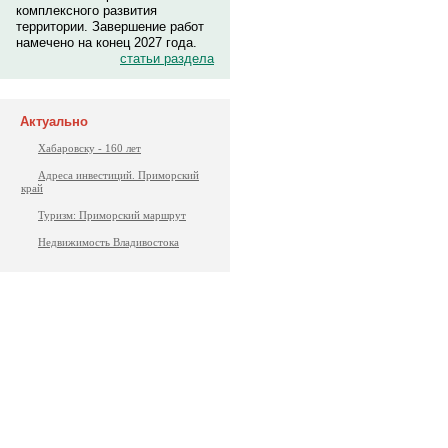
комплексного развития
территории. Завершение работ
намечено на конец 2027 года.
статьи раздела
Актуально
Хабаровску - 160 лет
Адреса инвестиций. Приморский
край
Туризм: Приморский маршрут
Недвижимость Владивостока