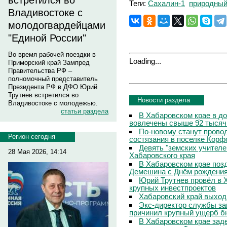
встретился во
Теги:
Сахалин-1
природный
Владивостоке с
молодогвардейцами
"Единой России"
Во время рабочей поездки в
Loading...
Приморский край Зампред
Правительства РФ –
полномочный представитель
Президента РФ в ДФО Юрий
Трутнев встретился во
Новости раздела
Владивостоке с молодежью.
статьи раздела
В Хабаровском крае в д
вовлечены свыше 92 тысяч
По-новому станут прово
Регион сегодня
состязания в поселке Корф
Девять "земских учителе
28 Мая 2026, 14:14
Хабаровского края
В Хабаровском крае поз
Демешина с Днём рождени
Юрий Трутнев провёл в 
крупных инвестпроектов
Хабаровский край выход
Экс-директор службы за
причинил крупный ущерб б
В Хабаровском крае зад