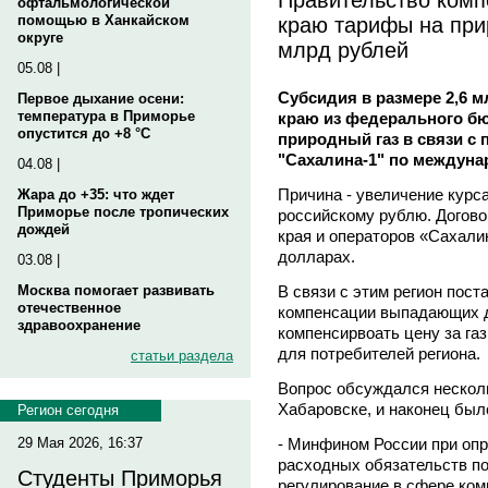
офтальмологической
краю тарифы на при
помощью в Ханкайском
округе
млрд рублей
05.08 |
Субсидия в размере 2,6 
Первое дыхание осени:
температура в Приморье
краю из федерального б
опустится до +8 °C
природный газ в связи с 
"Сахалина-1" по междун
04.08 |
Причина - увеличение кур
Жара до +35: что ждет
Приморье после тропических
российскому рублю. Догов
дождей
края и операторов «Сахали
долларах.
03.08 |
В связи с этим регион пост
Москва помогает развивать
отечественное
компенсации выпадающих до
здравоохранение
компенсирвоать цену за газ
для потребителей региона.
статьи раздела
Вопрос обсуждался нескол
Хабаровске, и наконец был
Регион сегодня
- Минфином России при оп
29 Мая 2026, 16:37
расходных обязательств п
Студенты Приморья
регулирование в сфере ком