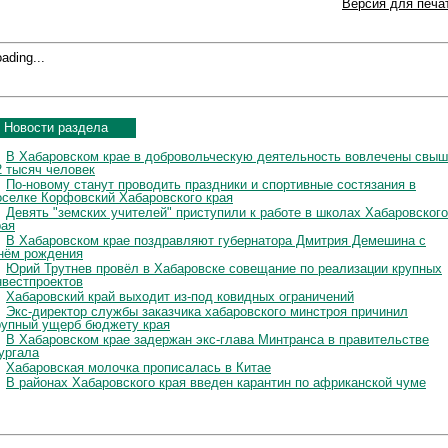
Версия для печа
ading...
Новости раздела
В Хабаровском крае в добровольческую деятельность вовлечены свы
2 тысяч человек
По-новому станут проводить праздники и спортивные состязания в
оселке Корфовский Хабаровского края
Девять "земских учителей" приступили к работе в школах Хабаровского
рая
В Хабаровском крае поздравляют губернатора Дмитрия Демешина с
нём рождения
Юрий Трутнев провёл в Хабаровске совещание по реализации крупных
нвестпроектов
Хабаровский край выходит из-под ковидных ограничений
Экс-директор службы заказчика хабаровского минстроя причинил
рупный ущерб бюджету края
В Хабаровском крае задержан экс-глава Минтранса в правительстве
ургала
Хабаровская молочка прописалась в Китае
В районах Хабаровского края введен карантин по африканской чуме