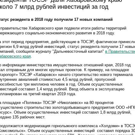
коло 7 млрд рублей инвестиций за год
татус резидента в 2018 году получили 17 новых компаний
 правительстве Хабаровского края подвели итоги работы территорий
пережающего социально-экономического развития в 2018 году.
а этот период предприятия, действующие в ТОСЭР, фактически принесл
 регион 6,9 млрд рублей инвестиций, статус резидента получили 17 новы
омпаний, сообщили журналу "Дальневосточный капитал"
в Правительств
абаровского края
.
о информации министерства имущественных отношений края, 2018 год
тал отправным для многих крупных проектов. К примеру, на площадке
Аэропорт» ТОСЭР «Хабаровск» начато строительство нового терминала
нутренних авиалиний стоимостью 4,5 млрд рублей, пропускной
пособностью три миллиона человек в год. Объем осуществленных
нвестиций составил 1,4 млрд рублей. Ввод объекта в эксплуатацию
апланирован на третий квартал 2019 года.
а площадке «Полянка» ТОСЭР «Николаевск» на 80 процентов
существлено строительство золотодобывающего предприятия ООО «НГ
есурс». Объем осуществленных инвестиций составил 1,8 млрд рублей,
оздано 135 рабочих мест.
родолжается модернизация горнолыжного комплекса «Холдоми» в ТОС
Комсомольск». Объем осуществленных инвестиций составил порядка 3