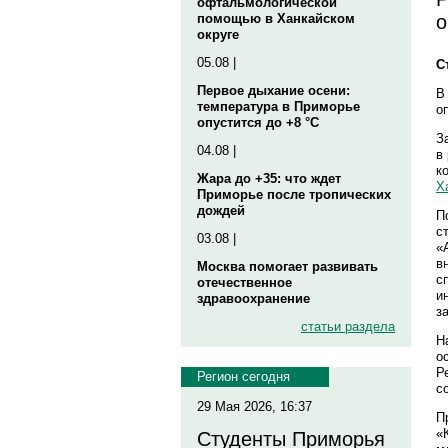
офтальмологической
о
помощью в Ханкайском
округе
05.08 |
С
Первое дыхание осени:
В
температура в Приморье
о
опустится до +8 °C
З
04.08 |
в
к
Жара до +35: что ждет
Х
Приморье после тропических
дождей
П
с
03.08 |
«
в
Москва помогает развивать
с
отечественное
и
здравоохранение
з
статьи раздела
Н
о
Р
Регион сегодня
с
29 Мая 2026, 16:37
П
«
Студенты Приморья