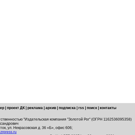
ер
|
проект ДК
|
реклама
|
архив
|
подписка
|
rss
|
поиск
|
контакты
тственностью "Издательская компания "Золотой Рог" (ОГРН 1162536095358)
ксандрович
ток, ул. Некрасовская д. 36 «Б», офис 606;
zrpress.ru