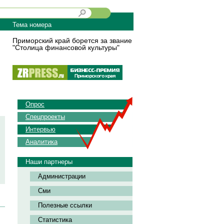
Тема номера
Приморский край борется за звание
"Столица финансовой культуры"
Опрос
Спецпроекты
Интервью
Аналитика
Наши партнеры
Администрации
Сми
Полезные ссылки
Статистика