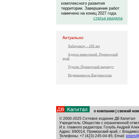
комплексного развития
территории. Завершение работ
намечено на конец 2027 года.
статьи раздела
Актуально
Хабаровску - 160 лет
Адреса инвестиций. Приморский
край
Туризм: Приморский маршрут
Недвижимость Владивостока
о компании
|
свежий ном
© 2000-2025 Сетевое издание ДВ Капитал
Учредитель: Общество с ограниченной отве
И.о. главного редактора: Голубь Андрей Але
Адрес: 690014, Приморский край, г. Владивос
Телефоны: +7 (423) 245-04-85; Email:
priem@