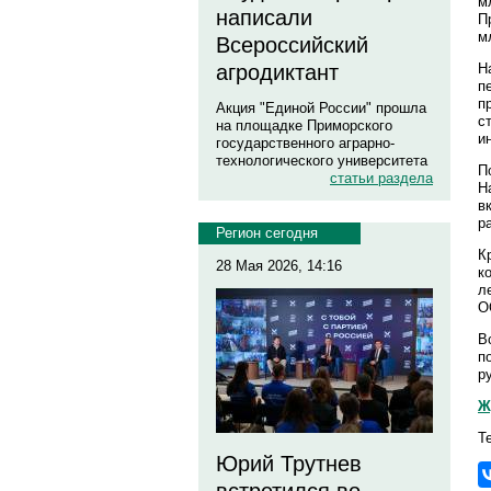
м
написали
П
м
Всероссийский
Н
агродиктант
п
п
Акция "Единой России" прошла
с
на площадке Приморского
и
государственного аграрно-
технологического университета
П
статьи раздела
Н
в
р
Регион сегодня
К
28 Мая 2026, 14:16
к
л
О
В
п
р
Ж
Т
Юрий Трутнев