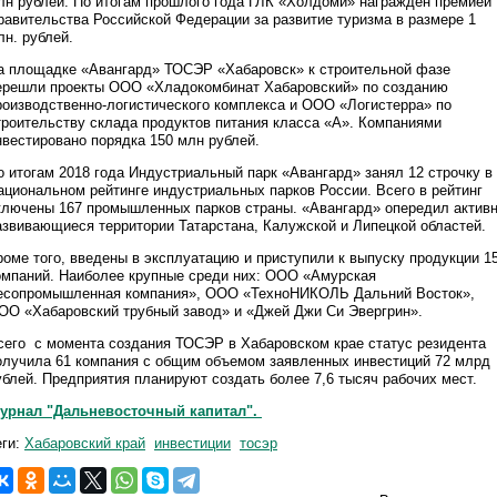
лн рублей. По итогам прошлого года ГЛК «Холдоми» награжден премией
равительства Российской Федерации за развитие туризма в размере 1
лн. рублей.
а площадке «Авангард» ТОСЭР «Хабаровск» к строительной фазе
ерешли проекты ООО «Хладокомбинат Хабаровский» по созданию
роизводственно-логистического комплекса и ООО «Логистерра» по
троительству склада продуктов питания класса «А». Компаниями
нвестировано порядка 150 млн рублей.
о итогам 2018 года Индустриальный парк «Авангард» занял 12 строчку в
ациональном рейтинге индустриальных парков России. Всего в рейтинг
ключены 167 промышленных парков страны. «Авангард» опередил актив
азвивающиеся территории Татарстана, Калужской и Липецкой областей.
роме того, введены в эксплуатацию и приступили к выпуску продукции 1
омпаний. Наиболее крупные среди них: ООО «Амурская
есопромышленная компания», ООО «ТехноНИКОЛЬ Дальний Восток»,
ОО «Хабаровский трубный завод» и «Джей Джи Си Эвергрин».
сего с момента создания ТОСЭР в Хабаровском крае статус резидента
олучила 61 компания с общим объемом заявленных инвестиций 72 млрд
ублей. Предприятия планируют создать более 7,6 тысяч рабочих мест.
урнал "Дальневосточный капитал".
еги:
Хабаровский край
инвестиции
тосэр