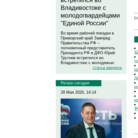
встретился во
Владивостоке с
молодогвардейцами
Lo
"Единой России"
Во время рабочей поездки в
Приморский край Зампред
Правительства РФ –
полномочный представитель
9
Президента РФ в ДФО Юрий
Трутнев встретился во
п
Владивостоке с молодежью.
статьи раздела
к
Д
Регион сегодня
и
28 Мая 2026, 14:14
к
Ф