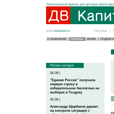
Региональный журнал для деловых кругов Дал
www.
dvkapital.ru
Пятница
|
О КОМПАНИИ
РЕКЛАМА
АРХИВ
|
ПОДПИСК
Регион сегодня
06.08 |
"Единая Россия" получила
первую строку в
избирательном бюллетене на
выборах в Госдуму
06.08 |
Александр Щербаков держит
на контроле ситуацию с
Р