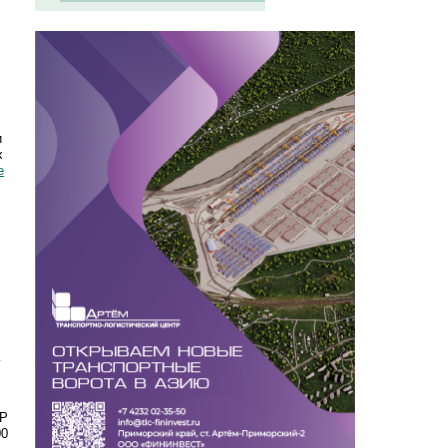
и
х
е
К
ЭР
00