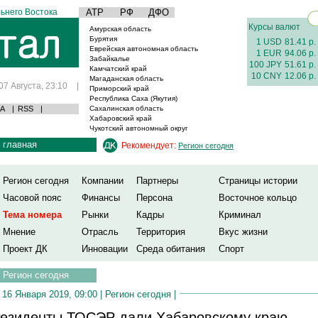
ьнего Востока
АТР
РФ
ДФО
Курсы валют
Амурская область
Бурятия
1 USD
81.41 р.
Еврейская автономная область
1 EUR
94.06 р.
Забайкалье
100 JPY
51.61 р.
Камчатский край
10 CNY
12.06 р.
Магаданская область
07 Августа, 23:10
|
Приморский край
Республика Саха (Якутия)
А
|
RSS
|
Сахалинская область
Хабаровский край
Чукотский автономный округ
главная
Рекомендует:
Регион сегодня
Регион сегодня
Компании
Партнеры
Страницы истории
Часовой пояс
Финансы
Персона
Восточное кольцо
Тема номера
Рынки
Кадры
Криминал
Мнение
Отрасль
Территория
Вкус жизни
Проект ДК
Инновации
Среда обитания
Спорт
Регион сегодня
16 Января 2019, 09:00 |
Регион сегодня
|
езиденты ТОСЭР дали Хабаровскому краю