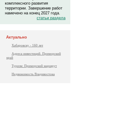
комплексного развития
территории. Завершение работ
намечено на конец 2027 года.
статьи раздела
Актуально
Хабаровску - 160 лет
Адреса инвестиций. Приморский
край
Туризм: Приморский маршрут
Недвижимость Владивостока