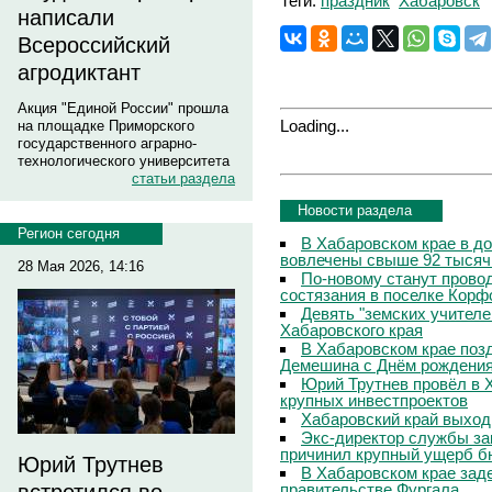
Теги:
праздник
Хабаровск
написали
Всероссийский
агродиктант
Акция "Единой России" прошла
Loading...
на площадке Приморского
государственного аграрно-
технологического университета
статьи раздела
Новости раздела
Регион сегодня
В Хабаровском крае в д
вовлечены свыше 92 тысяч
28 Мая 2026, 14:16
По-новому станут прово
состязания в поселке Корф
Девять "земских учителе
Хабаровского края
В Хабаровском крае поз
Демешина с Днём рождени
Юрий Трутнев провёл в 
крупных инвестпроектов
Хабаровский край выход
Экс-директор службы за
причинил крупный ущерб б
Юрий Трутнев
В Хабаровском крае зад
правительстве Фургала