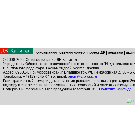
о компании
|
свежий номер
|
проект ДК
|
реклама
|
архи
© 2000-2025 Сетевое издание ДВ Капитал
Учредитель: Общество с ограниченной ответственностью "Издательская ко
И.о. главного редактора: Голубь Андрей Александрович
Адрес: 690014, Приморский край, г. Владивосток, ул. Некрасовская д. 36 «Б»
Телефоны: +7 (423) 245-04-85; Email:
priem@zrpress.ru
Регистрационный номер и дата принятия решения о регистрации: серия Эл
надзору в сфере связи, информационных технологий и массовых коммуник
Содержит информационную продукцию категории 18+.
Политика конфиден