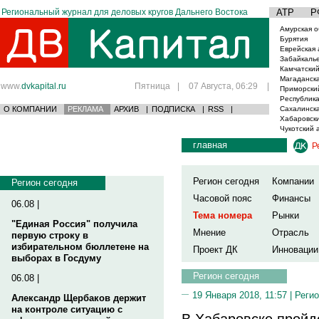
Региональный журнал для деловых кругов Дальнего Востока
АТР
Р
Амурская о
Бурятия
Еврейская 
Забайкаль
Камчатский
Магаданска
www.
dvkapital.ru
Пятница
|
07 Августа, 06:29
|
Приморски
Республика
О КОМПАНИИ
РЕКЛАМА
АРХИВ
|
ПОДПИСКА
|
RSS
|
Сахалинска
Хабаровски
Чукотский 
главная
Р
Регион сегодня
Компании
Регион сегодня
Часовой пояс
Финансы
06.08 |
Тема номера
Рынки
"Единая Россия" получила
Мнение
Отрасль
первую строку в
избирательном бюллетене на
Проект ДК
Инновации
выборах в Госдуму
Регион сегодня
06.08 |
19 Января 2018, 11:57 |
Регио
Александр Щербаков держит
на контроле ситуацию с
В Хабаровске пройд