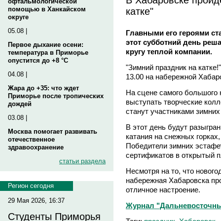
офтальмологической
катке"
помощью в Ханкайском
округе
05.08 |
Главными его героями ста
этот субботний день реша
Первое дыхание осени:
кругу теплой компании.
температура в Приморье
опустится до +8 °C
"Зимний праздник на катке!"
04.08 |
13.00 на набережной Хабар
Жара до +35: что ждет
На сцене самого большого 
Приморье после тропических
выступать творческие колл
дождей
станут участниками зимних 
03.08 |
В этот день будут разыгр
Москва помогает развивать
катания на снежных горках,
отечественное
Победители зимних эстафет
здравоохранение
сертификатов в открытый 
статьи раздела
Несмотря на то, что нового
набережная Хабаровска пр
Регион сегодня
отличное настроение.
29 Мая 2026, 16:37
Журнал "Дальневосточны
Студенты Приморья