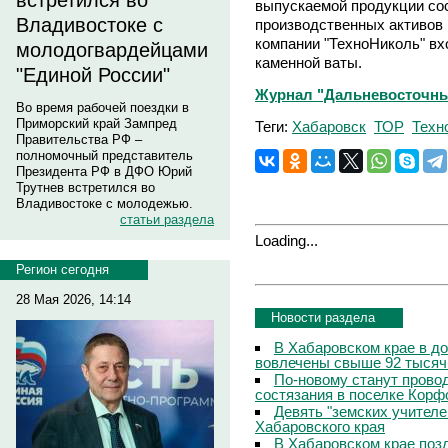
встретился во
выпускаемой продукции сос
Владивостоке с
производственных активов
компании "ТехноНиколь" вх
молодогвардейцами
каменной ваты.
"Единой России"
Журнал "Дальневосточны
Во время рабочей поездки в
Приморский край Зампред
Теги:
Хабаровск
ТОР
Техн
Правительства РФ –
полномочный представитель
Президента РФ в ДФО Юрий
Трутнев встретился во
Владивостоке с молодежью.
статьи раздела
Loading...
Регион сегодня
28 Мая 2026, 14:14
Новости раздела
В Хабаровском крае в д
вовлечены свыше 92 тысяч
По-новому станут прово
состязания в поселке Корф
Девять "земских учителе
Хабаровского края
В Хабаровском крае поз