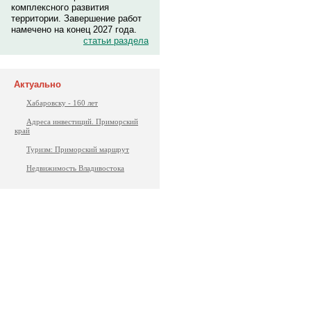
комплексного развития
территории. Завершение работ
намечено на конец 2027 года.
статьи раздела
Актуально
Хабаровску - 160 лет
Адреса инвестиций. Приморский
край
Туризм: Приморский маршрут
Недвижимость Владивостока