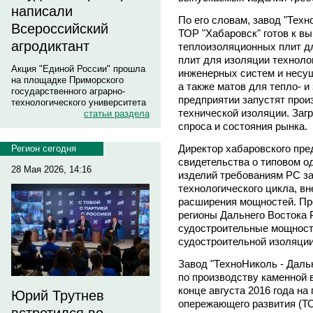
написали
По его словам, завод "Тех
Всероссийский
ТОР "Хабаровск" готов к вы
агродиктант
теплоизоляционных плит дл
плит для изоляции техноло
Акция "Единой России" прошла
инженерных систем и несущ
на площадке Приморского
а также матов для тепло- 
государственного аграрно-
предприятии запустят прои
технологического университета
технической изоляции. Загр
статьи раздела
спроса и состояния рынка.
Директор хабаровского пре
Регион сегодня
свидетельства о типовом 
28 Мая 2026, 14:16
изделий требованиям РС з
технологического цикла, в
расширения мощностей. Пр
регионы Дальнего Востока 
судостроительные мощности
судостроительной изоляци
Завод "ТехноНиколь - Дальн
по производству каменной 
конце августа 2016 года на
Юрий Трутнев
опережающего развития (ТО