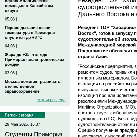
офтальмологической
судостроительной и
помощью в Ханкайском
округе
Дальнего Востока и
05.08 |
Резидент ТОР "Хабаровс
Первое дыхание осени:
температура в Приморье
Восток", готов к запуску
опустится до +8 °C
судостроительной изоля
Международной морской 
04.08 |
Предприятие обеспечит с
Жара до +35: что ждет
страны Азии.
Приморье после тропических
дождей
"Российские предприятия, 
ремонтом судов, привыкли 
03.08 |
импортным материалом. Бо
Москва помогает развивать
изоляции на российском рын
отечественное
выпускает высококачестве
здравоохранение
изоляция прошла испытания
статьи раздела
резолюциями Международной
Maritime Organization, IMO
соответствует требованиям
Регион сегодня
судоходства (РС). Без свид
судостроительной отрасли 
29 Мая 2026, 16:37
Орешко получение предпри
Студенты Приморья
выпускаемых изделий треб