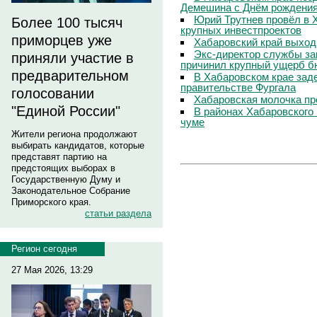
Демешина с Днём рождени
Юрий Трутнев провёл в 
Более 100 тысяч
крупных инвестпроектов
приморцев уже
Хабаровский край выход
Экс-директор службы за
приняли участие в
причинил крупный ущерб б
предварительном
В Хабаровском крае зад
правительстве Фургала
голосовании
Хабаровская молочка пр
"Единой России"
В районах Хабаровского 
чуме
Жители региона продолжают
выбирать кандидатов, которые
представят партию на
предстоящих выборах в
Государственную Думу и
Законодательное Собрание
Приморского края.
статьи раздела
Регион сегодня
27 Мая 2026, 13:29