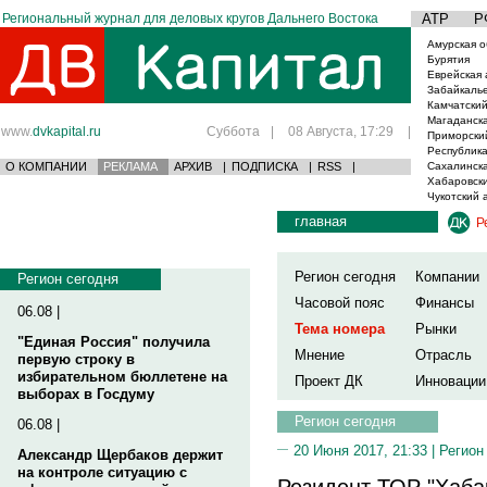
Региональный журнал для деловых кругов Дальнего Востока
АТР
Р
Амурская о
Бурятия
Еврейская 
Забайкаль
Камчатский
Магаданска
www.
dvkapital.ru
Суббота
|
08 Августа, 17:29
|
Приморски
Республика
О КОМПАНИИ
РЕКЛАМА
АРХИВ
|
ПОДПИСКА
|
RSS
|
Сахалинска
Хабаровски
Чукотский 
главная
Р
Регион сегодня
Компании
Регион сегодня
Часовой пояс
Финансы
06.08 |
Тема номера
Рынки
"Единая Россия" получила
Мнение
Отрасль
первую строку в
избирательном бюллетене на
Проект ДК
Инновации
выборах в Госдуму
Регион сегодня
06.08 |
20 Июня 2017, 21:33 |
Регион
Александр Щербаков держит
на контроле ситуацию с
Резидент ТОР "Хаба