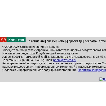
о компании
|
свежий номер
|
проект ДК
|
реклама
|
архи
© 2000-2025 Сетевое издание ДВ Капитал
Учредитель: Общество с ограниченной ответственностью "Издательская ко
И.о. главного редактора: Голубь Андрей Александрович
Адрес: 690014, Приморский край, г. Владивосток, ул. Некрасовская д. 36 «Б»
Телефоны: +7 (423) 245-04-85; Email:
priem@zrpress.ru
Регистрационный номер и дата принятия решения о регистрации: серия Эл
надзору в сфере связи, информационных технологий и массовых коммуник
Содержит информационную продукцию категории 18+.
Политика конфиден