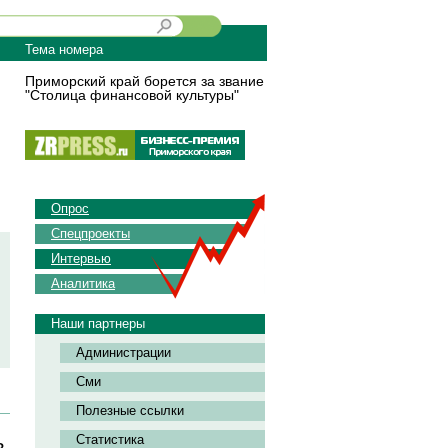
Тема номера
Приморский край борется за звание
"Столица финансовой культуры"
Опрос
Спецпроекты
Интервью
Аналитика
Наши партнеры
Администрации
Сми
Полезные ссылки
Статистика
в