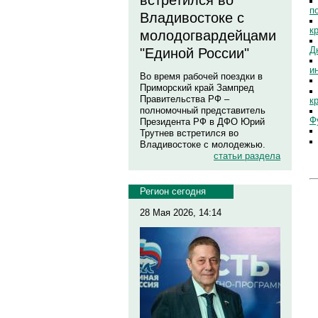
встретился во
п
Владивостоке с
к
молодогвардейцами
Д
"Единой России"
и
Во время рабочей поездки в
Приморский край Зампред
Правительства РФ –
к
полномочный представитель
Ф
Президента РФ в ДФО Юрий
Трутнев встретился во
Владивостоке с молодежью.
статьи раздела
Регион сегодня
28 Мая 2026, 14:14