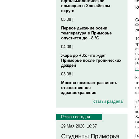
офтальмологической
к
помощью в Ханкайском
округе
05.08 |
С
Ф
Первое дыхание осени:
л
температура в Приморье
опустится до +8 °C
1
т
04.08 |
ф
н
Жара до +35: что ждет
с
Приморье после тропических
Р
дождей
в
03.08 |
К
т
Москва помогает развивать
с
отечественное
ф
здравоохранение
статьи раздела
«
е
к
Х
Регион сегодня
г
29 Мая 2026, 16:37
п
Студенты Приморья
Г