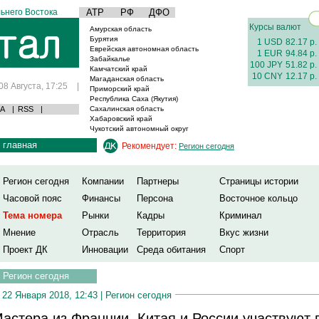
ьнего Востока
АТР
РФ
ДФО
Курсы валют
Амурская область
Бурятия
1 USD
82.17 р.
Еврейская автономная область
1 EUR
94.84 р.
Забайкалье
100 JPY
51.82 р.
Камчатский край
10 CNY
12.17 р.
Магаданская область
08 Августа, 17:25
|
Приморский край
Республика Саха (Якутия)
А
|
RSS
|
Сахалинская область
Хабаровский край
Чукотский автономный округ
главная
Рекомендует:
Регион сегодня
Регион сегодня
Компании
Партнеры
Страницы истории
Часовой пояс
Финансы
Персона
Восточное кольцо
Тема номера
Рынки
Кадры
Криминал
Мнение
Отрасль
Территория
Вкус жизни
Проект ДК
Инновации
Среда обитания
Спорт
Регион сегодня
22 Января 2018, 12:43 |
Регион сегодня
астера из Франции, Китая и России участвуют 