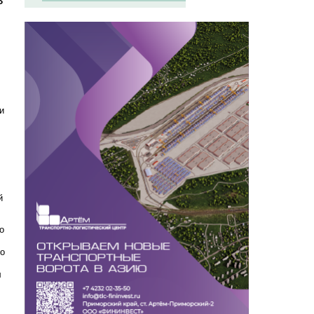
и
"
й
о
то
л