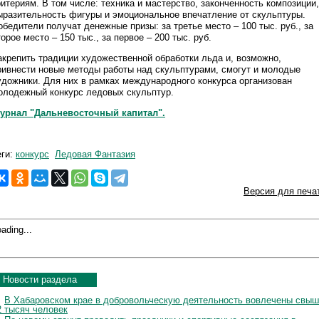
ритериям. В том числе: техника и мастерство, законченность композиции,
ыразительность фигуры и эмоциональное впечатление от скульптуры.
обедители получат денежные призы: за третье место – 100 тыс. руб., за
торое место – 150 тыс., за первое – 200 тыс. руб.
акрепить традиции художественной обработки льда и, возможно,
ривнести новые методы работы над скульптурами, смогут и молодые
удожники. Для них в рамках международного конкурса организован
олодежный конкурс ледовых скульптур.
урнал "Дальневосточный капитал".
еги:
конкурс
Ледовая Фантазия
Версия для печа
ading...
Новости раздела
В Хабаровском крае в добровольческую деятельность вовлечены свы
2 тысяч человек