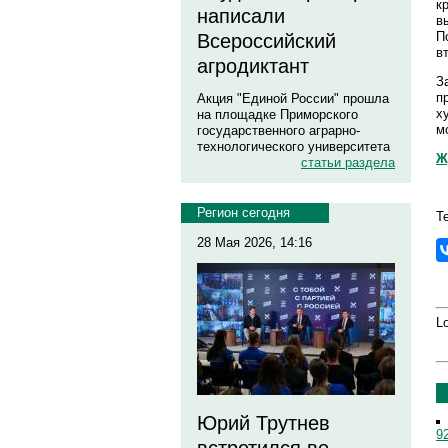
к
написали
в
П
Всероссийский
в
агродиктант
З
п
Акция "Единой России" прошла
х
на площадке Приморского
м
государственного аграрно-
технологического университета
Ж
статьи раздела
Регион сегодня
Т
28 Мая 2026, 14:16
Lo
Юрий Трутнев
9