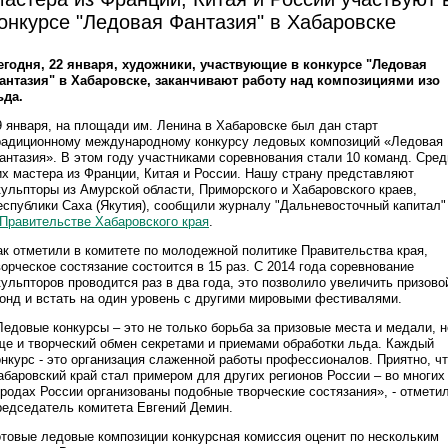
онкурсе "Ледовая Фантазия" в Хабаровске
егодня, 22 января, художники, участвующие в конкурсе "Ледовая
антазия" в Хабаровске, заканчивают работу над композициями изо
ьда.
9 января, на площади им. Ленина в Хабаровске был дан старт
радиционному международному конкурсу ледовых композиций «Ледовая
антазия». В этом году участниками соревнования стали 10 команд. Сред
их мастера из Франции, Китая и России. Нашу страну представляют
кульпторы из Амурской области, Приморского и Хабаровского краев,
еспублики Саха (Якутия), сообщили журналу "Дальневосточный капитал
 Правительстве Хабаровского края
.
ак отметили в комитете по молодежной политике Правительства края,
ворческое состязание состоится в 15 раз. С 2014 года соревнование
кульпторов проводится раз в два года, это позволило увеличить призово
онд и встать на один уровень с другими мировыми фестивалями.
Ледовые конкурсы – это не только борьба за призовые места и медали, н
ще и творческий обмен секретами и приемами обработки льда. Каждый
онкурс - это организация слаженной работы профессионалов. Приятно, ч
абаровский край стал примером для других регионов России – во многих
ородах России организованы подобные творческие состязания», - отмети
редседатель комитета Евгений Демин.
отовые ледовые композиции конкурсная комиссия оценит по нескольким