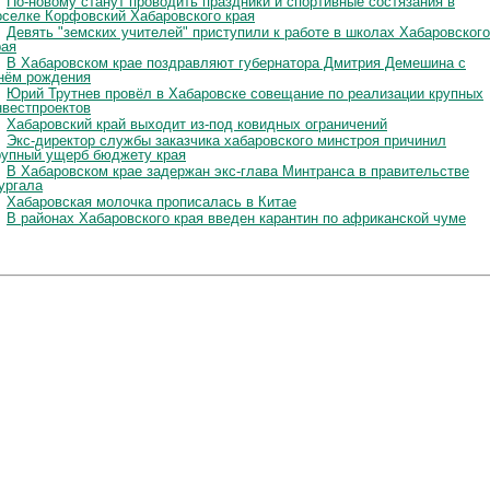
По-новому станут проводить праздники и спортивные состязания в
оселке Корфовский Хабаровского края
Девять "земских учителей" приступили к работе в школах Хабаровского
рая
В Хабаровском крае поздравляют губернатора Дмитрия Демешина с
нём рождения
Юрий Трутнев провёл в Хабаровске совещание по реализации крупных
нвестпроектов
Хабаровский край выходит из-под ковидных ограничений
Экс-директор службы заказчика хабаровского минстроя причинил
рупный ущерб бюджету края
В Хабаровском крае задержан экс-глава Минтранса в правительстве
ургала
Хабаровская молочка прописалась в Китае
В районах Хабаровского края введен карантин по африканской чуме