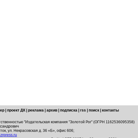
ер
|
проект ДК
|
реклама
|
архив
|
подписка
|
rss
|
поиск
|
контакты
тственностью "Издательская компания "Золотой Рог" (ОГРН 1162536095358)
ксандрович
ток, ул. Некрасовская д. 36 «Б», офис 606;
zrpress.ru