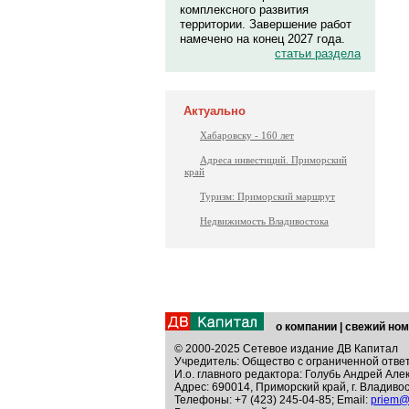
комплексного развития
территории. Завершение работ
намечено на конец 2027 года.
статьи раздела
Актуально
Хабаровску - 160 лет
Адреса инвестиций. Приморский
край
Туризм: Приморский маршрут
Недвижимость Владивостока
о компании
|
свежий ном
© 2000-2025 Сетевое издание ДВ Капитал
Учредитель: Общество с ограниченной отве
И.о. главного редактора: Голубь Андрей Але
Адрес: 690014, Приморский край, г. Владивос
Телефоны: +7 (423) 245-04-85; Email:
priem@