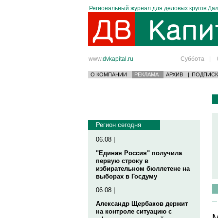
Региональный журнал для деловых кругов Дал
www.
dvkapital.ru
Суббота
|
О КОМПАНИИ
РЕКЛАМА
АРХИВ
|
ПОДПИСК
Регион сегодня
06.08 |
"Единая Россия" получила
первую строку в
избирательном бюллетене на
выборах в Госдуму
06.08 |
Александр Щербаков держит
на контроле ситуацию с
М