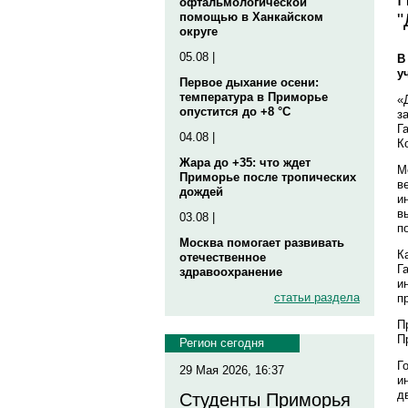
офтальмологической
"
помощью в Ханкайском
округе
05.08 |
В
у
Первое дыхание осени:
температура в Приморье
«
опустится до +8 °C
з
Г
04.08 |
К
Жара до +35: что ждет
М
Приморье после тропических
в
дождей
и
в
03.08 |
п
Москва помогает развивать
К
отечественное
Г
здравоохранение
и
статьи раздела
п
П
П
Регион сегодня
Г
29 Мая 2026, 16:37
и
д
Студенты Приморья