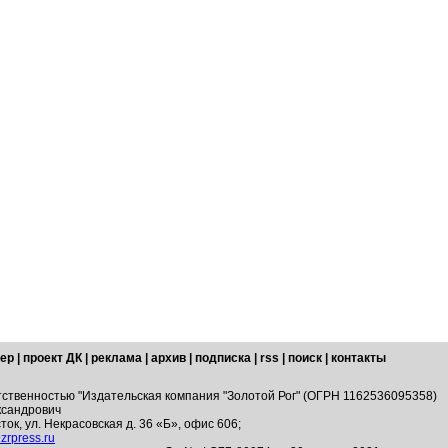
ер
|
проект ДК
|
реклама
|
архив
|
подписка
|
rss
|
поиск
|
контакты
тственностью "Издательская компания "Золотой Рог" (ОГРН 1162536095358)
ксандрович
ток, ул. Некрасовская д. 36 «Б», офис 606;
zrpress.ru