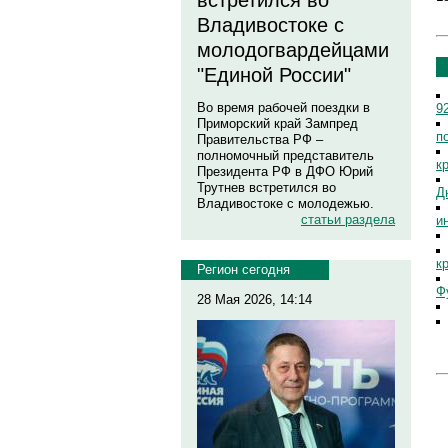
встретился во
Владивостоке с
молодогвардейцами
"Единой России"
Во время рабочей поездки в
9
Приморский край Зампред
п
Правительства РФ –
полномочный представитель
к
Президента РФ в ДФО Юрий
Трутнев встретился во
Д
Владивостоке с молодежью.
статьи раздела
и
к
Регион сегодня
Ф
28 Мая 2026, 14:14