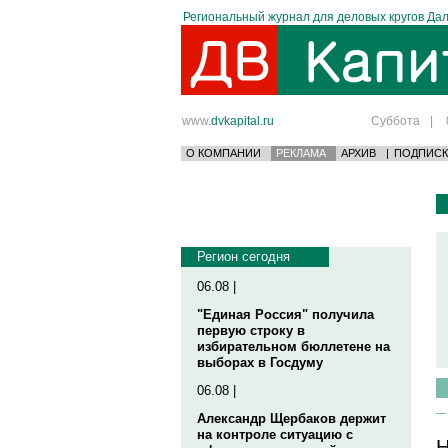
Региональный журнал для деловых кругов Дал
www.
dvkapital.ru
Суббота
|
О КОМПАНИИ
РЕКЛАМА
АРХИВ
|
ПОДПИСК
Регион сегодня
06.08 |
"Единая Россия" получила
первую строку в
избирательном бюллетене на
выборах в Госдуму
06.08 |
Александр Щербаков держит
на контроле ситуацию с
Н