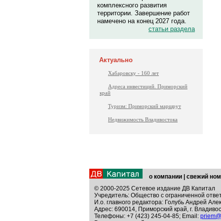
комплексного развития
территории. Завершение работ
намечено на конец 2027 года.
статьи раздела
Актуально
Хабаровску - 160 лет
Адреса инвестиций. Приморский
край
Туризм: Приморский маршрут
Недвижимость Владивостока
о компании
|
свежий ном
© 2000-2025 Сетевое издание ДВ Капитал
Учредитель: Общество с ограниченной отве
И.о. главного редактора: Голубь Андрей Але
Адрес: 690014, Приморский край, г. Владивос
Телефоны: +7 (423) 245-04-85; Email:
priem@