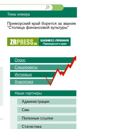
Тема номера
Приморский край борется за звание
"Столица финансовой культуры"
Опрос
Спецпроекты
Интервью
Аналитика
Наши партнеры
Администрации
Сми
Полезные ссылки
Статистика