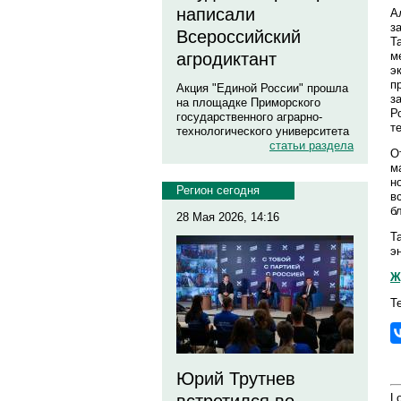
написали
А
з
Всероссийский
Т
м
агродиктант
э
п
Акция "Единой России" прошла
з
на площадке Приморского
Р
государственного аграрно-
т
технологического университета
статьи раздела
О
м
н
Регион сегодня
в
б
28 Мая 2026, 14:16
Т
э
Ж
Т
Юрий Трутнев
Lo