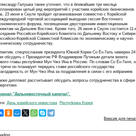
лександр Галушка также уточнил, что в ближайшие три месяца
апланирован целый ряд мероприятий с участием корейских бизнесменов.
ак, 23 июня в Сеуле пройдет организованная совместно с Корейской
еждународной торговой ассоциацией выездная сессия Восточного
кономического форума, посвященная двусторонним инвестиционным
роектам на Дальнем Востоке. Кроме того, 26 июня в Сеуле состоится 11-
аседание Российско-Корейского Комитета по Дальнему Востоку и Сибири
оссийско-Корейской Совместной Комиссии по экономическому и научно-
ехническому сотрудничеству.
тметим, спецпосланник президента Южной Кореи Со Ён Гиль намерен 24
ая обсудить с Президентом РФ Владимиром Путиным детали визита
ового главы республики Мун Чжэ Ина в Россию. По словам Со Ён Гиля, н
стрече он планирует передать главе российского государства
лагодарность от Мун Чжэ Ина за поздравления в связи с его избранием.
акже дипломат рассчитывает обсудить вопросы сотрудничества в сфере
нергетики.
урнал "Дальневосточный капитал".
еги:
День корейского инвестора
Республика Корея
Версия для печа
ading...