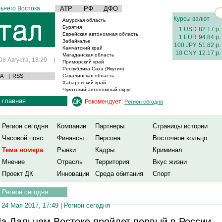
ьнего Востока
АТР
РФ
ДФО
Курсы валют
Амурская область
Бурятия
1 USD
82.17 р.
Еврейская автономная область
1 EUR
94.84 р.
Забайкалье
100 JPY
51.82 р.
Камчатский край
10 CNY
12.17 р.
Магаданская область
08 Августа, 18:29
|
Приморский край
Республика Саха (Якутия)
А
|
RSS
|
Сахалинская область
Хабаровский край
Чукотский автономный округ
главная
Рекомендует:
Регион сегодня
Регион сегодня
Компании
Партнеры
Страницы истории
Часовой пояс
Финансы
Персона
Восточное кольцо
Тема номера
Рынки
Кадры
Криминал
Мнение
Отрасль
Территория
Вкус жизни
Проект ДК
Инновации
Среда обитания
Спорт
Регион сегодня
24 Мая 2017, 17:49 |
Регион сегодня
а Дальнем Востоке пройдет первый в России