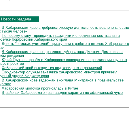
Новости раздела
В Хабаровском крае в добровольческую деятельность вовлечены свы
2 тысяч человек
По-новому станут проводить праздники и спортивные состязания в
оселке Корфовский Хабаровского края
Девять "земских учителей" приступили к работе в школах Хабаровского
рая
В Хабаровском крае поздравляют губернатора Дмитрия Демешина с
нём рождения
Юрий Трутнев провёл в Хабаровске совещание по реализации крупных
нвестпроектов
Хабаровский край выходит из-под ковидных ограничений
Экс-директор службы заказчика хабаровского минстроя причинил
рупный ущерб бюджету края
В Хабаровском крае задержан экс-глава Минтранса в правительстве
ургала
Хабаровская молочка прописалась в Китае
В районах Хабаровского края введен карантин по африканской чуме