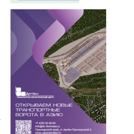
м
т
у