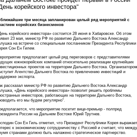
День корейского инвестора"
 ближайшие три месяца запланирован целый ряд мероприятий с
частием корейских бизнесменов
День корейского инвестора» состоится 28 июня в Хабаровске. Об этом
аявил 23 мая, министр РФ по развитию Дальнего Востока Александр
алушка на встрече со специальным посланником Президента Республики
орея Сон Ен Гилем.
ероприятие предполагает целый ряд переговоров с представителями
едущих южнокорейских компаний относительно реализации крупнейших
нвестиционных проектов на территории Дальнего Востока. Организаторо
ыступит Агентство Дальнего Востока по привлечению инвестиций и
оддержке экспорта.
ак рассказал министр РФ по развитию Дальнего Востока Александр
алушка, «День корейского инвестора» позволит решить проблемы
ностранных инвесторов, работающих на территории Дальнего Востока,
роводить его мы будем регулярно".
редполагается, что мероприятие посетит вице-премьер - полпред
резидента России на Дальнем Востоке Юрий Трутнев.
осподин Сон Ен Гиль отметил, что Президент Республики Корея выражае
нтерес к экономическому сотрудничеству с Россией и считает, что межд
вумя странами должно быть налажено стратегическое партнерство.