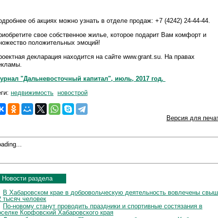
одробнее об акциях можно узнать в отделе продаж: +7 (4242) 24-44-44.
риобретите свое собственное жилье, которое подарит Вам комфорт и
ножество положительных эмоций!
роектная декларация находится на сайте www.grant.su. На правах
екламы.
урнал "Дальневосточный капитал", июль, 2017 год.
еги:
недвижимость
новострой
Версия для печа
ading...
Новости раздела
В Хабаровском крае в добровольческую деятельность вовлечены свы
2 тысяч человек
По-новому станут проводить праздники и спортивные состязания в
оселке Корфовский Хабаровского края