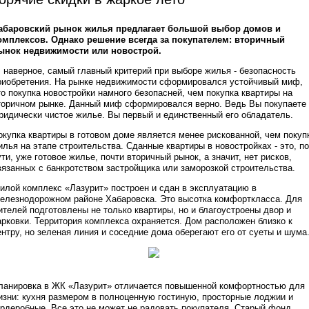
абаровский рынок жилья предлагает большой выбор домов и
омплексов. Однако решение всегда за покупателем: вторичный
ынок недвижимости или новострой.
, наверное, самый главный критерий при выборе жилья - безопасность
риобретения. На рынке недвижимости сформировался устойчивый миф,
то покупка новостройки намного безопасней, чем покупка квартиры на
торичном рынке. Данный миф сформировался верно. Ведь Вы покупаете
ридически чистое жилье. Вы первый и единственный его обладатель.
окупка квартиры в готовом доме является менее рискованной, чем покуп
илья на этапе строительства. Сданные квартиры в новостройках - это, по
ути, уже готовое жилье, почти вторичный рынок, а значит, нет рисков,
вязанных с банкротством застройщика или заморозкой строительства.
илой комплекс «Лазурит» построен и сдан в эксплуатацию в
елезнодорожном районе Хабаровска. Это высотка комфорткласса. Для
ителей подготовлены не только квартиры, но и благоустроены двор и
арковки. Территория комплекса охраняется. Дом расположен близко к
ентру, но зеленая линия и соседние дома оберегают его от суеты и шума
ланировка в ЖК «Лазурит» отличается повышенной комфортностью для
изни: кухня размером в полноценную гостиную, просторные лоджии и
ардеробные. Все это не может не радовать покупателя. Старый фонд