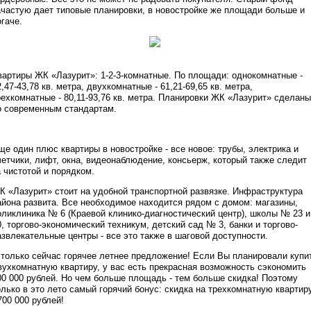
ачастую дает типовые планировки, в новостройке же площади больше и
огаче.
вартиры ЖК «Лазурит»: 1-2-3-комнатные. По площади: однокомнатные -
2,47-43,78 кв. метра, двухкомнатные - 61,21-69,65 кв. метра,
рехкомнатные - 80,11-93,76 кв. метра. Планировки ЖК «Лазурит» сделаны
о современным стандартам.
ще один плюс квартиры в новостройке - все новое: трубы, электрика и
четчики, лифт, окна, видеонаблюдение, консьерж, который также следит
а чистотой и порядком.
К «Лазурит» стоит на удобной транспортной развязке. Инфраструктура
айона развита. Все необходимое находится рядом с домом: магазины,
оликлиника № 6 (Краевой клинико-диагностический центр), школы № 23 и
0, торгово-экономический техникум, детский сад № 3, банки и торгово-
азвлекательные центры - все это также в шаговой доступности.
 только сейчас горячее летнее предложение! Если Вы планировали купи
вухкомнатную квартиру, у вас есть прекрасная возможность сэкономить
00 000 рублей. Но чем больше площадь - тем больше скидка! Поэтому
олько в это лето самый горячий бонус: скидка на трехкомнатную квартир
 700 000 рублей!