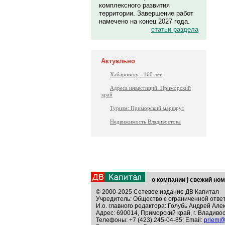
комплексного развития
территории. Завершение работ
намечено на конец 2027 года.
статьи раздела
Актуально
Хабаровску - 160 лет
Адреса инвестиций. Приморский
край
Туризм: Приморский маршрут
Недвижимость Владивостока
о компании
|
свежий ном
© 2000-2025 Сетевое издание ДВ Капитал
Учредитель: Общество с ограниченной отве
И.о. главного редактора: Голубь Андрей Але
Адрес: 690014, Приморский край, г. Владивос
Телефоны: +7 (423) 245-04-85; Email:
priem@