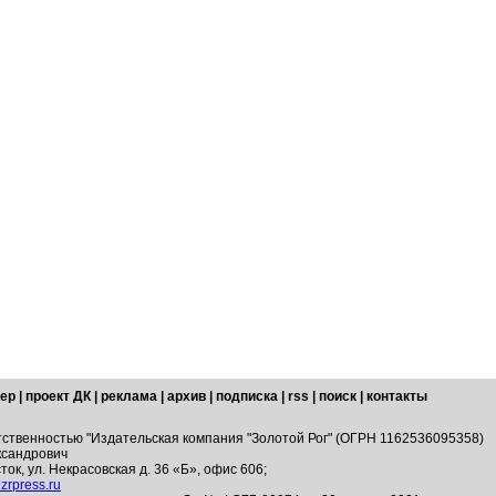
ер
|
проект ДК
|
реклама
|
архив
|
подписка
|
rss
|
поиск
|
контакты
тственностью "Издательская компания "Золотой Рог" (ОГРН 1162536095358)
ксандрович
ток, ул. Некрасовская д. 36 «Б», офис 606;
zrpress.ru