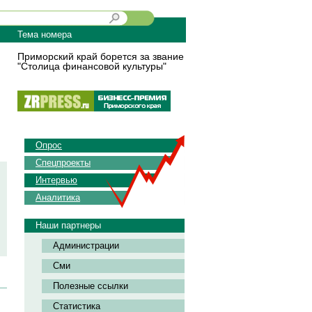
Тема номера
Приморский край борется за звание
"Столица финансовой культуры"
Опрос
Спецпроекты
Интервью
Аналитика
Наши партнеры
Администрации
Сми
Полезные ссылки
Статистика