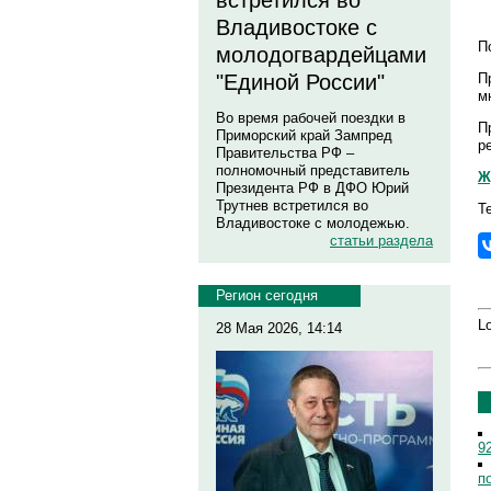
встретился во
Владивостоке с
П
молодогвардейцами
П
"Единой России"
м
Во время рабочей поездки в
П
Приморский край Зампред
р
Правительства РФ –
полномочный представитель
Ж
Президента РФ в ДФО Юрий
Трутнев встретился во
Т
Владивостоке с молодежью.
статьи раздела
Регион сегодня
Lo
28 Мая 2026, 14:14
9
п