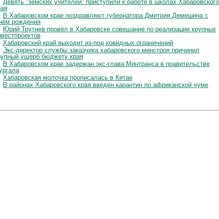
Девять "земских учителей" приступили к работе в школах Хабаровского
рая
В Хабаровском крае поздравляют губернатора Дмитрия Демешина с
нём рождения
Юрий Трутнев провёл в Хабаровске совещание по реализации крупных
нвестпроектов
Хабаровский край выходит из-под ковидных ограничений
Экс-директор службы заказчика хабаровского минстроя причинил
рупный ущерб бюджету края
В Хабаровском крае задержан экс-глава Минтранса в правительстве
ургала
Хабаровская молочка прописалась в Китае
В районах Хабаровского края введен карантин по африканской чуме