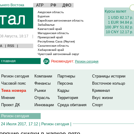
ьнего Востока
АТР
РФ
ДФО
Курсы валют
Амурская область
Бурятия
1 USD
82.17 р.
Еврейская автономная область
1 EUR
94.84 р.
Забайкалье
100 JPY
51.82 р.
Камчатский край
10 CNY
12.17 р.
Магаданская область
08 Августа, 18:17
|
Приморский край
Республика Саха (Якутия)
А
|
RSS
|
Сахалинская область
Хабаровский край
Чукотский автономный округ
главная
Рекомендует:
Регион сегодня
Регион сегодня
Компании
Партнеры
Страницы истории
Часовой пояс
Финансы
Персона
Восточное кольцо
Тема номера
Рынки
Кадры
Криминал
Мнение
Отрасль
Территория
Вкус жизни
Проект ДК
Инновации
Среда обитания
Спорт
Регион сегодня
24 Июля 2017, 17:12 |
Регион сегодня
|
орячие скидки в жаркое лето