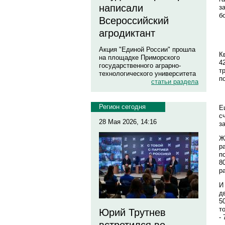
написали
з
б
Всероссийский
агродиктант
Акция "Единой России" прошла
К
на площадке Приморского
4
государственного аграрно-
т
технологического университета
п
статьи раздела
Регион сегодня
Е
с
28 Мая 2026, 14:16
з
Ж
р
п
8
р
И
д
5
т
Юрий Трутнев
-