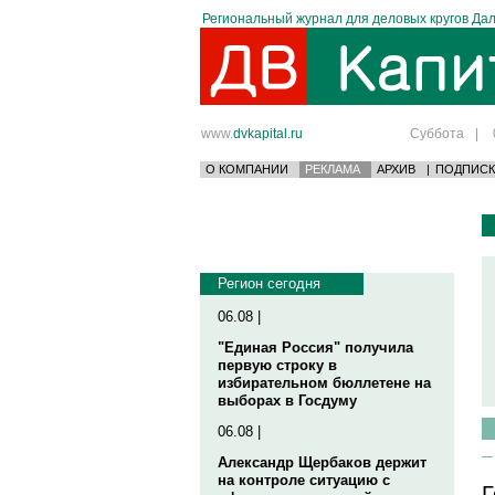
Региональный журнал для деловых кругов Дал
www.
dvkapital.ru
Суббота
|
О КОМПАНИИ
РЕКЛАМА
АРХИВ
|
ПОДПИСК
Регион сегодня
06.08 |
"Единая Россия" получила
первую строку в
избирательном бюллетене на
выборах в Госдуму
06.08 |
Александр Щербаков держит
на контроле ситуацию с
Г