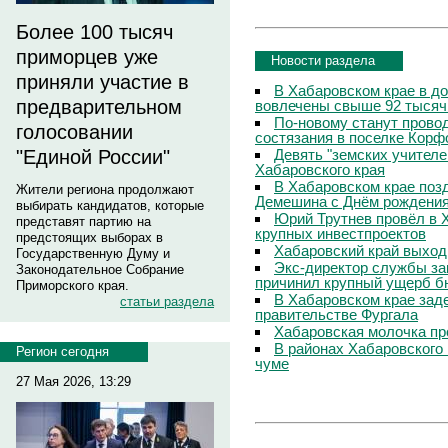
Более 100 тысяч
приморцев уже
Новости раздела
приняли участие в
В Хабаровском крае в д
предварительном
вовлечены свыше 92 тысяч
По-новому станут прово
голосовании
состязания в поселке Корф
Девять "земских учителе
"Единой России"
Хабаровского края
В Хабаровском крае поз
Жители региона продолжают
Демешина с Днём рождени
выбирать кандидатов, которые
Юрий Трутнев провёл в 
представят партию на
крупных инвестпроектов
предстоящих выборах в
Хабаровский край выход
Государственную Думу и
Экс-директор службы за
Законодательное Собрание
причинил крупный ущерб б
Приморского края.
В Хабаровском крае зад
статьи раздела
правительстве Фургала
Хабаровская молочка пр
В районах Хабаровского 
Регион сегодня
чуме
27 Мая 2026, 13:29