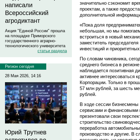
значительно сэкономит вре
написали
проектам, а также предост
Всероссийский
дополнительной информаци
агродиктант
«Пока доля предпринимате
небольшая, но мы помогае
Акция "Единой России" прошла
на площадке Приморского
встроиться в новый механи
государственного аграрно-
заместитель председателя 
технологического университета
инвестиций и приоритетных
статьи раздела
По словам чиновника, сего
среднего бизнеса в регионе
Регион сегодня
наблюдается позитивная ди
28 Мая 2026, 14:16
активнее интересоваться к
Корпорации. Только в прош
57 млн рублей, за шесть ме
рублей.
В ходе сессии бизнесмены
сервисами и финансовыми 
презентовали свои перспек
строительство свиноводчес
переработка автомобильн
Юрий Трутнев
производство и другие. В с
рассчитывать на кредитно