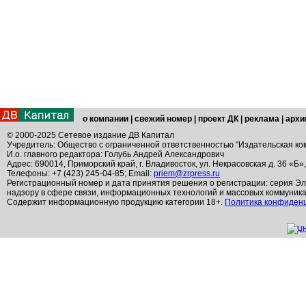
о компании
|
свежий номер
|
проект ДК
|
реклама
|
архи
© 2000-2025 Сетевое издание ДВ Капитал
Учредитель: Общество с ограниченной ответственностью "Издательская ко
И.о. главного редактора: Голубь Андрей Александрович
Адрес: 690014, Приморский край, г. Владивосток, ул. Некрасовская д. 36 «Б»
Телефоны: +7 (423) 245-04-85; Email:
priem@zrpress.ru
Регистрационный номер и дата принятия решения о регистрации: серия Эл
надзору в сфере связи, информационных технологий и массовых коммуник
Содержит информационную продукцию категории 18+.
Политика конфиден