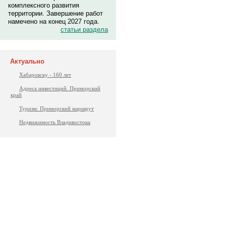
комплексного развития
территории. Завершение работ
намечено на конец 2027 года.
статьи раздела
Актуально
Хабаровску - 160 лет
Адреса инвестиций. Приморский
край
Туризм: Приморский маршрут
Недвижимость Владивостока