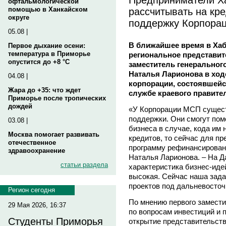
офтальмологической
рассчитывать на кр
помощью в Ханкайском
округе
поддержку Корпора
05.08 |
В ближайшее время в Хаб
Первое дыхание осени:
температура в Приморье
региональное представит
опустится до +8 °C
заместитель генеральног
Наталья Ларионова в хо
04.08 |
корпорации, состоявшейся
Жара до +35: что ждет
службе краевого правите
Приморье после тропических
дождей
«У Корпорации МСП сущест
поддержки. Они смогут пом
03.08 |
бизнеса в случае, кода им н
Москва помогает развивать
кредитов, то сейчас для п
отечественное
программу рефинансировани
здравоохранение
Наталья Ларионова. – На Д
статьи раздела
характеристика бизнес-иде
высокая. Сейчас наша зад
проектов под дальневосто
Регион сегодня
По мнению первого замести
29 Мая 2026, 16:37
по вопросам инвестиций и 
Студенты Приморья
открытие представительств