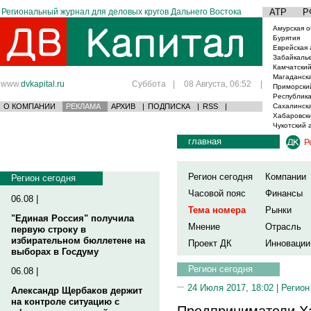
Региональный журнал для деловых кругов Дальнего Востока
АТР
Р
Амурская о
Бурятия
Еврейская 
Забайкаль
Камчатский
Магаданска
www.
dvkapital.ru
Суббота
|
08 Августа, 06:52
|
Приморски
Республика
О КОМПАНИИ
РЕКЛАМА
АРХИВ
|
ПОДПИСКА
|
RSS
|
Сахалинска
Хабаровски
Чукотский 
главная
Р
Регион сегодня
Компании
Регион сегодня
Часовой пояс
Финансы
06.08 |
Тема номера
Рынки
"Единая Россия" получила
Мнение
Отрасль
первую строку в
избирательном бюллетене на
Проект ДК
Инновации
выборах в Госдуму
Регион сегодня
06.08 |
24 Июля 2017, 18:02 |
Регион
Александр Щербаков держит
на контроле ситуацию с
Предприниматели Ха