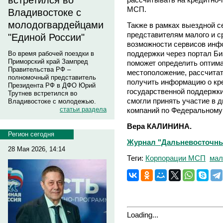
встретился во
МСП.
Владивостоке с
молодогвардейцами
Также в рамках выездной 
представителям малого и с
"Единой России"
возможности сервисов инф
поддержки через портал Би
Во время рабочей поездки в
Приморский край Зампред
поможет определить оптим
Правительства РФ –
местоположение, рассчитать
полномочный представитель
получить информацию о кр
Президента РФ в ДФО Юрий
государственной поддержки
Трутнев встретился во
смогли принять участие в 
Владивостоке с молодежью.
статьи раздела
компаний по Федеральному
Вера КАЛИНИНА.
Регион сегодня
Журнал "Дальневосточны
28 Мая 2026, 14:14
Теги:
Корпорации МСП
мал
Loading...