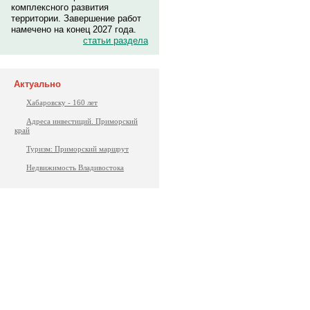
комплексного развития
территории. Завершение работ
намечено на конец 2027 года.
статьи раздела
Актуально
Хабаровску - 160 лет
Адреса инвестиций. Приморский
край
Туризм: Приморский маршрут
Недвижимость Владивостока