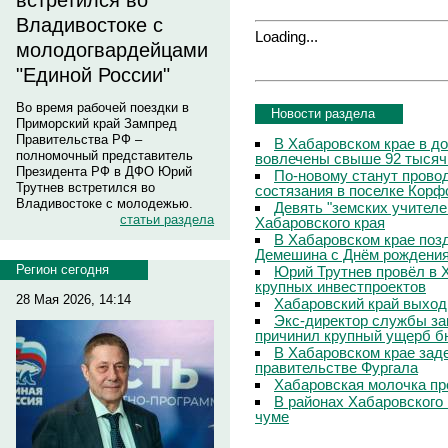
встретился во
Владивостоке с
Loading...
молодогвардейцами
"Единой России"
Во время рабочей поездки в
Новости раздела
Приморский край Зампред
Правительства РФ –
В Хабаровском крае в д
полномочный представитель
вовлечены свыше 92 тысяч
Президента РФ в ДФО Юрий
По-новому станут прово
Трутнев встретился во
состязания в поселке Корф
Владивостоке с молодежью.
Девять "земских учителе
статьи раздела
Хабаровского края
В Хабаровском крае поз
Демешина с Днём рождени
Регион сегодня
Юрий Трутнев провёл в 
крупных инвестпроектов
28 Мая 2026, 14:14
Хабаровский край выход
Экс-директор службы за
причинил крупный ущерб б
В Хабаровском крае зад
правительстве Фургала
Хабаровская молочка пр
В районах Хабаровского 
чуме