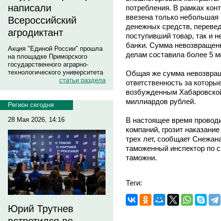
написали
потребления. В рамках кон
ввезена только небольшая 
Всероссийский
денежных средств, переве
агродиктант
поступивший товар, так и 
банки. Сумма невозвращен
Акция "Единой России" прошла
делам составила более 5 м
на площадке Приморского
государственного аграрно-
технологического университета
Общая же сумма невозвращ
статьи раздела
ответственность за которые
возбужденным Хабаровской
миллиардов рублей.
Регион сегодня
В настоящее время провод
28 Мая 2026, 14:16
компаний, грозит наказание
трех лет, сообщает Снежан
таможенный инспектор по 
таможни.
Теги:
Юрий Трутнев