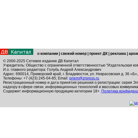
о компании
|
свежий номер
|
проект ДК
|
реклама
|
архи
© 2000-2025 Сетевое издание ДВ Капитал
Учредитель: Общество с ограниченной ответственностью "Издательская ко
И.о. главного редактора: Голубь Андрей Александрович
Адрес: 690014, Приморский край, г. Владивосток, ул. Некрасовская д. 36 «Б»
Телефоны: +7 (423) 245-04-85; Email:
priem@zrpress.ru
Регистрационный номер и дата принятия решения о регистрации: серия Эл
надзору в сфере связи, информационных технологий и массовых коммуник
Содержит информационную продукцию категории 18+.
Политика конфиден