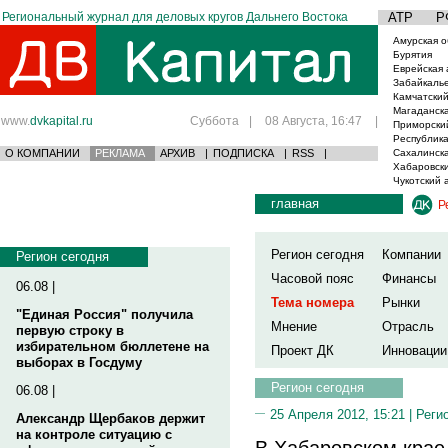
Региональный журнал для деловых кругов Дальнего Востока
АТР
Р
Амурская о
Бурятия
Еврейская 
Забайкаль
Камчатский
Магаданска
www.
dvkapital.ru
Суббота
|
08 Августа, 16:47
|
Приморски
Республика
О КОМПАНИИ
РЕКЛАМА
АРХИВ
|
ПОДПИСКА
|
RSS
|
Сахалинска
Хабаровски
Чукотский 
главная
Р
Регион сегодня
Компании
Регион сегодня
Часовой пояс
Финансы
06.08 |
Тема номера
Рынки
"Единая Россия" получила
Мнение
Отрасль
первую строку в
избирательном бюллетене на
Проект ДК
Инновации
выборах в Госдуму
Регион сегодня
06.08 |
25 Апреля 2012, 15:21 |
Реги
Александр Щербаков держит
на контроле ситуацию с
В Хабаровском крае