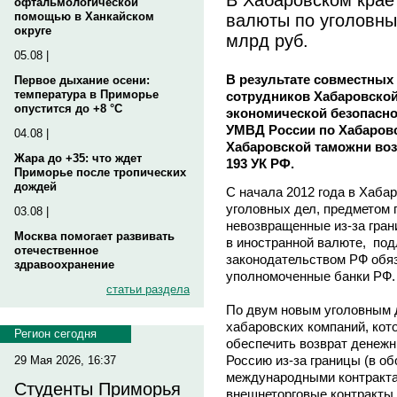
офтальмологической
валюты по уголовны
помощью в Ханкайском
округе
млрд руб.
05.08 |
В результате совместны
Первое дыхание осени:
температура в Приморье
сотрудников Хабаровской
опустится до +8 °C
экономической безопасно
УМВД России по Хабаров
04.08 |
Хабаровской таможни воз
Жара до +35: что ждет
193 УК РФ.
Приморье после тропических
дождей
С начала 2012 года в Хаба
уголовных дел, предметом 
03.08 |
невозвращенные из-за гра
Москва помогает развивать
в иностранной валюте, под
отечественное
законодательством РФ обяз
здравоохранение
уполномоченные банки РФ.
статьи раздела
По двум новым уголовным 
хабаровских компаний, кот
Регион сегодня
обеспечить возврат денежн
Россию из-за границы (в об
29 Мая 2026, 16:37
международными контракта
Студенты Приморья
внешнеторговые контракты 