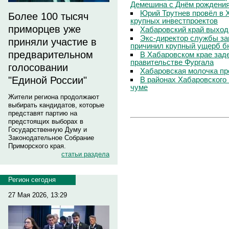
Демешина с Днём рождени
Юрий Трутнев провёл в 
Более 100 тысяч
крупных инвестпроектов
приморцев уже
Хабаровский край выход
Экс-директор службы за
приняли участие в
причинил крупный ущерб б
предварительном
В Хабаровском крае зад
правительстве Фургала
голосовании
Хабаровская молочка пр
"Единой России"
В районах Хабаровского 
чуме
Жители региона продолжают
выбирать кандидатов, которые
представят партию на
предстоящих выборах в
Государственную Думу и
Законодательное Собрание
Приморского края.
статьи раздела
Регион сегодня
27 Мая 2026, 13:29