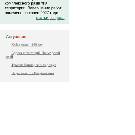
комплексного развития
территории. Завершение работ
намечено на конец 2027 года.
статьи раздела
Актуально
Хабаровску - 160 лет
Адреса инвестиций. Приморский
край
Туризм: Приморский маршрут
Недвижимость Владивостока