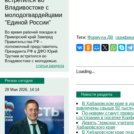
встретился во
Владивостоке с
молодогвардейцами
"Единой России"
Во время рабочей поездки в
Теги:
Формула ДВ
газифик
Приморский край Зампред
Правительства РФ –
полномочный представитель
Президента РФ в ДФО Юрий
Трутнев встретился во
Владивостоке с молодежью.
статьи раздела
Loading...
Регион сегодня
28 Мая 2026, 14:14
Новости раздела
В Хабаровском крае в д
вовлечены свыше 92 тысяч
По-новому станут прово
состязания в поселке Корф
Девять "земских учителе
Хабаровского края
В Хабаровском крае поз