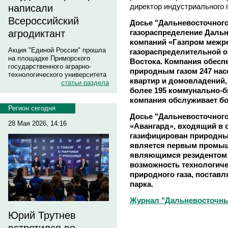
директор индустриального 
написали
Всероссийский
Досье "Дальневосточного
газораспределение Дальн
агродиктант
компаний «Газпром межре
Акция "Единой России" прошла
газораспределительной о
на площадке Приморского
Востока. Компания обесп
государственного аграрно-
природным газом 247 насе
технологического университета
квартир и домовладений
статьи раздела
более 195 коммунально-б
компания обслуживает бо
Регион сегодня
Досье "Дальневосточного
28 Мая 2026, 14:16
«Авангард», входящий в 
газифицирован природным
является первым промыш
являющимся резидентом 
возможность технологиче
природного газа, постав
парка.
Журнал "Дальневосточны
Юрий Трутнев