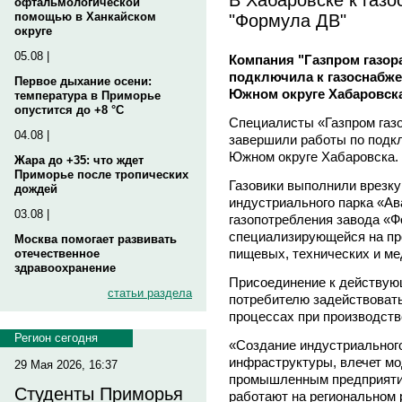
офтальмологической
"Формула ДВ"
помощью в Ханкайском
округе
05.08 |
Компания "Газпром газор
подключила к газоснабж
Первое дыхание осени:
Южном округе Хабаровск
температура в Приморье
опустится до +8 °C
Специалисты «Газпром газ
04.08 |
завершили работы по подк
Южном округе Хабаровска.
Жара до +35: что ждет
Приморье после тропических
Газовики выполнили врезку
дождей
индустриального парка «Ав
03.08 |
газопотребления завода «
специализирующейся на пр
Москва помогает развивать
пищевых, технических и ме
отечественное
здравоохранение
Присоединение к действую
статьи раздела
потребителю задействовать
процессах при производств
Регион сегодня
«Создание индустриального
инфраструктуры, влечет мо
29 Мая 2026, 16:37
промышленным предприятия
Студенты Приморья
работают на региональном