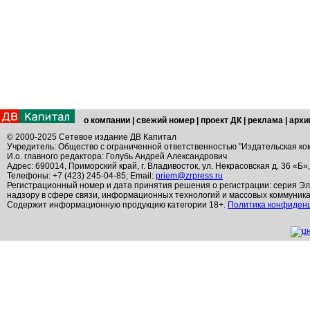
о компании
|
свежий номер
|
проект ДК
|
реклама
|
архи
© 2000-2025 Сетевое издание ДВ Капитал
Учредитель: Общество с ограниченной ответственностью "Издательская ко
И.о. главного редактора: Голубь Андрей Александрович
Адрес: 690014, Приморский край, г. Владивосток, ул. Некрасовская д. 36 «Б»
Телефоны: +7 (423) 245-04-85; Email:
priem@zrpress.ru
Регистрационный номер и дата принятия решения о регистрации: серия Эл
надзору в сфере связи, информационных технологий и массовых коммуник
Содержит информационную продукцию категории 18+.
Политика конфиден