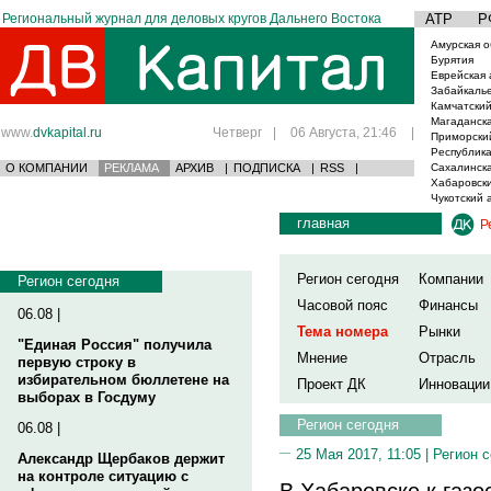
Региональный журнал для деловых кругов Дальнего Востока
АТР
Р
Амурская о
Бурятия
Еврейская 
Забайкаль
Камчатский
Магаданска
www.
dvkapital.ru
Четверг
|
06 Августа, 21:46
|
Приморски
Республика
О КОМПАНИИ
РЕКЛАМА
АРХИВ
|
ПОДПИСКА
|
RSS
|
Сахалинска
Хабаровски
Чукотский 
главная
Р
Регион сегодня
Компании
Регион сегодня
Часовой пояс
Финансы
06.08 |
Тема номера
Рынки
"Единая Россия" получила
Мнение
Отрасль
первую строку в
избирательном бюллетене на
Проект ДК
Инновации
выборах в Госдуму
Регион сегодня
06.08 |
25 Мая 2017, 11:05 |
Регион 
Александр Щербаков держит
на контроле ситуацию с
В Хабаровске к газ