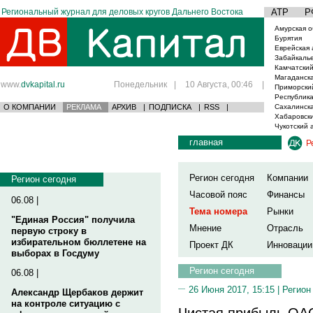
Региональный журнал для деловых кругов Дальнего Востока
АТР
Р
Амурская о
Бурятия
Еврейская 
Забайкаль
Камчатский
Магаданска
www.
dvkapital.ru
Понедельник
|
10 Августа, 00:46
|
Приморски
Республика
О КОМПАНИИ
РЕКЛАМА
АРХИВ
|
ПОДПИСКА
|
RSS
|
Сахалинска
Хабаровски
Чукотский 
главная
Р
Регион сегодня
Компании
Регион сегодня
Часовой пояс
Финансы
06.08 |
Тема номера
Рынки
"Единая Россия" получила
Мнение
Отрасль
первую строку в
избирательном бюллетене на
Проект ДК
Инновации
выборах в Госдуму
Регион сегодня
06.08 |
26 Июня 2017, 15:15 |
Регион
Александр Щербаков держит
на контроле ситуацию с
Чистая прибыль ОАО