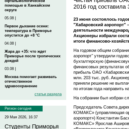
офтальмологической
2016 год составила 
помощью в Ханкайском
округе
05.08 |
23 июня состоялось годо
"Хабаровский аэропорт" –
Первое дыхание осени:
деятельности международ
температура в Приморье
Акционеры избрали соста
опустится до +8 °C
итоги финансово-хозяйств
04.08 |
На годовом общем собрани
Жара до +35: что ждет
аэропорт" утвердили годово
Приморье после тропических
дождей
бухгалтерскую (финансовую)
финансовых результатах об
03.08 |
прибыль ОАО «Хабаровский 
Москва помогает развивать
млн. 203 тыс. руб. Акцион
отечественное
приняли решение не выплач
здравоохранение
по итогам года направить н
статьи раздела
На собрании был избран с
Председатель Совета дире
Регион сегодня
КОМАКС» (управляющая ор
29 Мая 2026, 16:37
аэропорт») Константин Ба
КОМАКС» Ярослав Аширов;
Студенты Приморья
«Возрождение» Константин