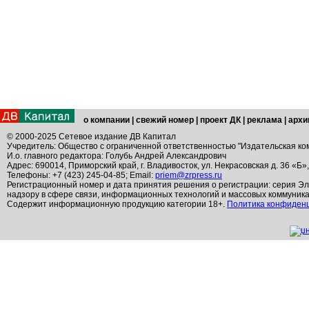
о компании
|
свежий номер
|
проект ДК
|
реклама
|
архи
© 2000-2025 Сетевое издание ДВ Капитал
Учредитель: Общество с ограниченной ответственностью "Издательская ко
И.о. главного редактора: Голубь Андрей Александрович
Адрес: 690014, Приморский край, г. Владивосток, ул. Некрасовская д. 36 «Б»
Телефоны: +7 (423) 245-04-85; Email:
priem@zrpress.ru
Регистрационный номер и дата принятия решения о регистрации: серия Эл
надзору в сфере связи, информационных технологий и массовых коммуник
Содержит информационную продукцию категории 18+.
Политика конфиден