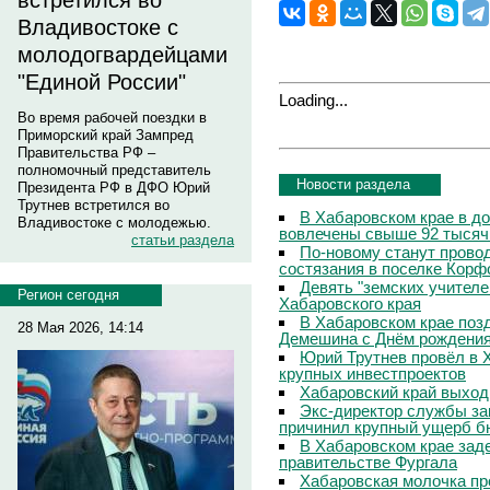
встретился во
Владивостоке с
молодогвардейцами
"Единой России"
Loading...
Во время рабочей поездки в
Приморский край Зампред
Правительства РФ –
полномочный представитель
Новости раздела
Президента РФ в ДФО Юрий
Трутнев встретился во
В Хабаровском крае в д
Владивостоке с молодежью.
вовлечены свыше 92 тысяч
статьи раздела
По-новому станут прово
состязания в поселке Корф
Девять "земских учителе
Регион сегодня
Хабаровского края
В Хабаровском крае поз
28 Мая 2026, 14:14
Демешина с Днём рождени
Юрий Трутнев провёл в 
крупных инвестпроектов
Хабаровский край выход
Экс-директор службы за
причинил крупный ущерб б
В Хабаровском крае зад
правительстве Фургала
Хабаровская молочка пр