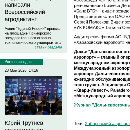
написали
регионального бизнеса Деп
«Банк ВТБ» – вице-президе
Всероссийский
Представительства ОАО «Ха
агродиктант
Сергей Полозков; Вице-пре
«УК КОМАКС» Татьяна Сем
Акция "Единой России" прошла
на площадке Приморского
Аудиторская фирма АО "Б
государственного аграрно-
«Хабаровский аэропорт» на 
технологического университета
статьи раздела
Досье "Дальневосточного
аэропорт» – главный опе
Регион сегодня
международном аэропорт
Международный аэропорт
28 Мая 2026, 14:16
аэропорт Дальневосточно
ежегодно обслуживающий 
тонн грузов. Акционеры 
«Кварц-Инвест», Panadero
«Международный аэропор
Журнал "Дальневосточны
Юрий Трутнев
Теги:
Хабаровский аэропор