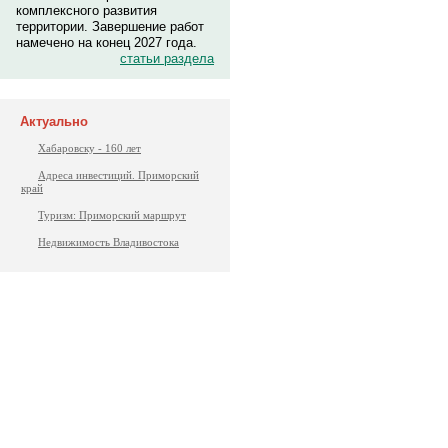
комплексного развития
территории. Завершение работ
намечено на конец 2027 года.
статьи раздела
Актуально
Хабаровску - 160 лет
Адреса инвестиций. Приморский
край
Туризм: Приморский маршрут
Недвижимость Владивостока