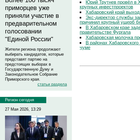
Более 100 тысяч
Юрий Трутнев провёл в 
крупных инвестпроектов
приморцев уже
Хабаровский край выход
приняли участие в
Экс-директор службы за
причинил крупный ущерб б
предварительном
В Хабаровском крае зад
голосовании
правительстве Фургала
Хабаровская молочка пр
"Единой России"
В районах Хабаровского 
чуме
Жители региона продолжают
выбирать кандидатов, которые
представят партию на
предстоящих выборах в
Государственную Думу и
Законодательное Собрание
Приморского края.
статьи раздела
Регион сегодня
27 Мая 2026, 13:29