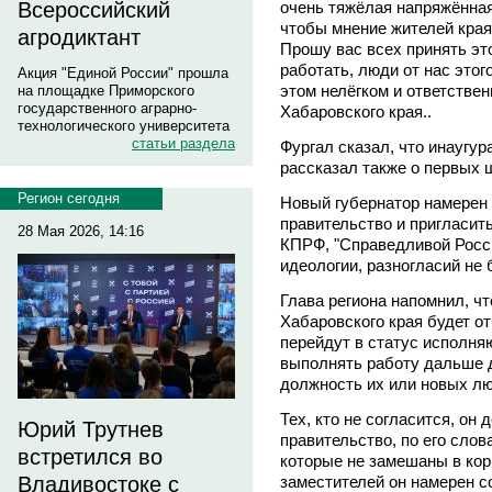
очень тяжёлая напряжённая
Всероссийский
чтобы мнение жителей кра
агродиктант
Прошу вас всех принять эт
работать, люди от нас этог
Акция "Единой России" прошла
этом нелёгком и ответствен
на площадке Приморского
государственного аграрно-
Хабаровского края..
технологического университета
статьи раздела
Фургал сказал, что инаугур
рассказал также о первых 
Регион сегодня
Новый губернатор намерен
правительство и пригласить
28 Мая 2026, 14:16
КПРФ, "Справедливой Росси
идеологии, разногласий не б
Глава региона напомнил, чт
Хабаровского края будет от
перейдут в статус исполня
выполнять работу дальше 
должность их или новых люд
Тех, кто не согласится, он 
Юрий Трутнев
правительство, по его слов
встретился во
которые не замешаны в ко
заместителей он намерен с
Владивостоке с