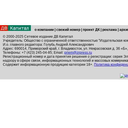
о компании
|
свежий номер
|
проект ДК
|
реклама
|
архи
© 2000-2025 Сетевое издание ДВ Капитал
Учредитель: Общество с ограниченной ответственностью "Издательская ко
И.о. главного редактора: Голубь Андрей Александрович
Адрес: 690014, Приморский край, г. Владивосток, ул. Некрасовская д. 36 «Б»
Телефоны: +7 (423) 245-04-85; Email:
priem@zrpress.ru
Регистрационный номер и дата принятия решения о регистрации: серия Эл
надзору в сфере связи, информационных технологий и массовых коммуник
Содержит информационную продукцию категории 18+.
Политика конфиден