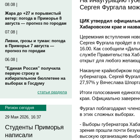
08.08 |
Сергея Фургала мо
Жара до +27 и порывистый
ветер: погода в Приморье 8
ЦИК утвердил официальн
августа — прогноз по городам
Хабаровском крае и назв
07.08 |
Церемония вступления ново
Ливни, грозы и туман: погода
Сергея Фургала пройдет в 
в Приморье 7 августа —
16.00. Как сообщили «Даль
прогноз по городам
службе Правительства Хаба
06.08 |
открыт для любого желающ
"Единая Россия" получила
Накануне крайизбирком по
первую строку в
губернатора. Сергей Фурга
избирательном бюллетене на
27,97% у Вячеслава Шпорт
выборах в Госдуму
Итоги голосования единогл
статьи раздела
края. Официально заверенн
Регион сегодня
Фургал поблагодарил члено
в этих сложных выборах.
29 Мая 2026, 16:37
- Выборы губернатора Хабар
Студенты Приморья
зрения прошли почти безук
написали
высокую организацию выбор