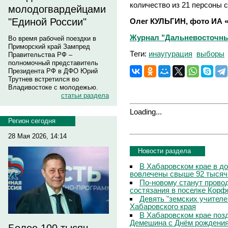
количество из 21 персоны 
молодогвардейцами
"Единой России"
Олег КУЛЬГИН, фото ИА «
Журнал "Дальневосточны
Во время рабочей поездки в
Приморский край Зампред
Теги:
инаугурация
выборы
Правительства РФ –
полномочный представитель
Президента РФ в ДФО Юрий
Трутнев встретился во
Владивостоке с молодежью.
статьи раздела
Loading...
Регион сегодня
28 Мая 2026, 14:14
Новости раздела
В Хабаровском крае в д
вовлечены свыше 92 тысяч
По-новому станут прово
состязания в поселке Корф
Девять "земских учителе
Хабаровского края
В Хабаровском крае поз
Демешина с Днём рождени