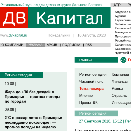
Региональный журнал для деловых кругов Дальнего Востока
АТР
Р
Амурская о
Бурятия
Еврейская 
Забайкаль
Камчатский
Магаданска
www.
dvkapital.ru
Понедельник
|
10 Августа, 20:23
|
Приморски
Республика
О КОМПАНИИ
РЕКЛАМА
АРХИВ
|
ПОДПИСКА
|
RSS
|
Сахалинска
Хабаровски
Чукотский 
главная
Р
Регион сегодня
Компании
Регион сегодня
Часовой пояс
Финансы
10.08 |
Тема номера
Рынки
Жара до +30 без дождей в
Мнение
Отрасль
Приморье — прогноз погоды
по городам
Проект ДК
Инновации
09.08 |
Регион сегодня
2°C в разгар лета: в Приморье
27 Сентября 2018, 15:12 |
Рег
неожиданно похолодает —
прогноз погоды на неделю
На инаугурацию губ