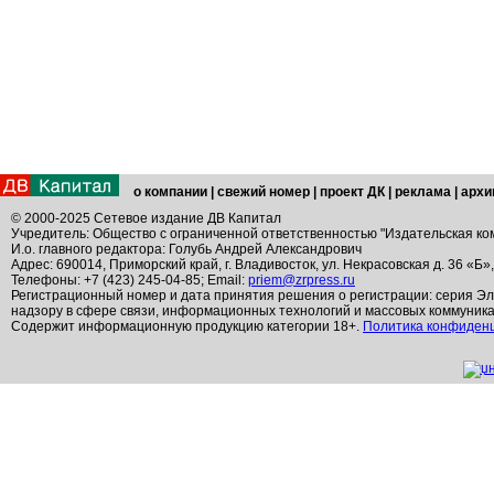
о компании
|
свежий номер
|
проект ДК
|
реклама
|
архи
© 2000-2025 Сетевое издание ДВ Капитал
Учредитель: Общество с ограниченной ответственностью "Издательская ко
И.о. главного редактора: Голубь Андрей Александрович
Адрес: 690014, Приморский край, г. Владивосток, ул. Некрасовская д. 36 «Б»
Телефоны: +7 (423) 245-04-85; Email:
priem@zrpress.ru
Регистрационный номер и дата принятия решения о регистрации: серия Эл
надзору в сфере связи, информационных технологий и массовых коммуник
Содержит информационную продукцию категории 18+.
Политика конфиден