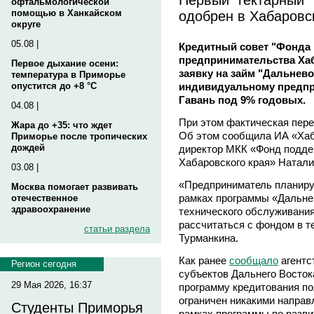
офтальмологической
одобрен в Хабаровс
помощью в Ханкайском
округе
05.08 |
Кредитный совет "Фонда
предпринимательства Ха
Первое дыхание осени:
заявку на займ "Дальнево
температура в Приморье
индивидуальному предпр
опустится до +8 °C
Гавань под 9% годовых.
04.08 |
При этом фактическая переп
Жара до +35: что ждет
Об этом сообщила ИА «Хаб
Приморье после тропических
дождей
директор МКК «Фонд подде
Хабаровского края» Натали
03.08 |
«Предприниматель планируе
Москва помогает развивать
рамках программы «Дальнев
отечественное
здравоохранение
технического обслуживания
рассчитаться с фондом в те
статьи раздела
Турманкина.
Как ранее
сообщало
агентс
Регион сегодня
субъектов Дальнего Восто
29 Мая 2026, 16:37
программу кредитования по
ограничен никакими направ
Студенты Приморья
рамках программы по разви