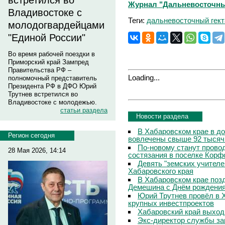
встретился во
Журнал "Дальневосточны
Владивостоке с
Теги:
дальневосточный гект
молодогвардейцами
"Единой России"
Во время рабочей поездки в
Приморский край Зампред
Правительства РФ –
Loading...
полномочный представитель
Президента РФ в ДФО Юрий
Трутнев встретился во
Владивостоке с молодежью.
статьи раздела
Новости раздела
В Хабаровском крае в д
Регион сегодня
вовлечены свыше 92 тысяч
По-новому станут прово
28 Мая 2026, 14:14
состязания в поселке Корф
Девять "земских учителе
Хабаровского края
В Хабаровском крае поз
Демешина с Днём рождени
Юрий Трутнев провёл в 
крупных инвестпроектов
Хабаровский край выход
Экс-директор службы за