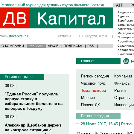
Региональный журнал для деловых кругов Дальнего Востока
АТР
Р
Амурская о
Бурятия
Еврейская 
Забайкаль
Камчатский
Магаданска
www.
dvkapital.ru
Пятница
|
07 Августа, 07:36
|
Приморски
Республика
О КОМПАНИИ
РЕКЛАМА
АРХИВ
|
ПОДПИСКА
|
RSS
|
Сахалинска
Хабаровски
Чукотский 
главная
Р
Регион сегодня
Компании
Регион сегодня
Часовой пояс
Финансы
06.08 |
Тема номера
Рынки
"Единая Россия" получила
Мнение
Отрасль
первую строку в
избирательном бюллетене на
Проект ДК
Инновации
выборах в Госдуму
Регион сегодня
06.08 |
28 Июля 2017, 15:45 |
Регион
Александр Щербаков держит
на контроле ситуацию с
Первый "гектарный"