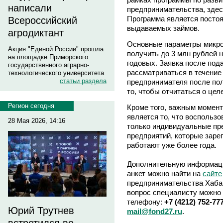
написали
предпринимательства, здес
Программа является постоя
Всероссийский
выдаваемых займов.
агродиктант
Основные параметры микро
Акция "Единой России" прошла
получить до 3 млн рублей н
на площадке Приморского
годовых. Заявка после под
государственного аграрно-
рассматриваться в течение
технологического университета
статьи раздела
предпринимателя после пол
то, чтобы отчитаться о це
Регион сегодня
Кроме того, важным момен
является то, что воспольз
28 Мая 2026, 14:16
только индивидуальные пр
предприятий, которые заре
работают уже более года.
Дополнительную информаци
анкет можно найти на
сайте
предпринимательства Хаба
вопрос специалисту можно 
телефону:
+7 (4212) 752-77
Юрий Трутнев
mail@fond27.ru
.