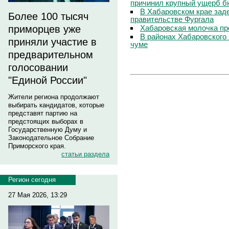
причинил крупный ущерб б
В Хабаровском крае зад
Более 100 тысяч
правительстве Фургала
Хабаровская молочка пр
приморцев уже
В районах Хабаровского 
приняли участие в
чуме
предварительном
голосовании
"Единой России"
Жители региона продолжают
выбирать кандидатов, которые
представят партию на
предстоящих выборах в
Государственную Думу и
Законодательное Собрание
Приморского края.
статьи раздела
Регион сегодня
27 Мая 2026, 13:29