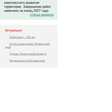
комплексного развития
территории. Завершение работ
намечено на конец 2027 года.
статьи раздела
Актуально
Хабаровску - 160 лет
Адреса инвестиций. Приморский
край
Туризм: Приморский маршрут
Недвижимость Владивостока