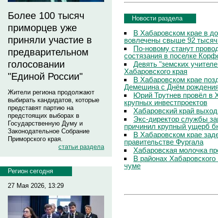
Более 100 тысяч
Новости раздела
приморцев уже
В Хабаровском крае в д
приняли участие в
вовлечены свыше 92 тысяч
По-новому станут прово
предварительном
состязания в поселке Корф
голосовании
Девять "земских учителе
Хабаровского края
"Единой России"
В Хабаровском крае поз
Демешина с Днём рождени
Жители региона продолжают
Юрий Трутнев провёл в 
выбирать кандидатов, которые
крупных инвестпроектов
представят партию на
Хабаровский край выход
предстоящих выборах в
Экс-директор службы за
Государственную Думу и
причинил крупный ущерб б
Законодательное Собрание
В Хабаровском крае зад
Приморского края.
правительстве Фургала
статьи раздела
Хабаровская молочка пр
В районах Хабаровского 
чуме
Регион сегодня
27 Мая 2026, 13:29