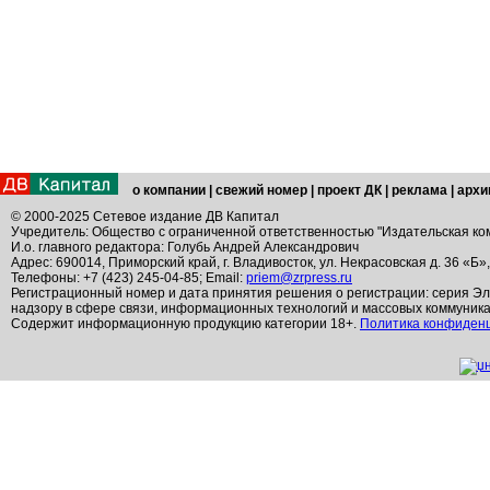
о компании
|
свежий номер
|
проект ДК
|
реклама
|
архи
© 2000-2025 Сетевое издание ДВ Капитал
Учредитель: Общество с ограниченной ответственностью "Издательская ко
И.о. главного редактора: Голубь Андрей Александрович
Адрес: 690014, Приморский край, г. Владивосток, ул. Некрасовская д. 36 «Б»
Телефоны: +7 (423) 245-04-85; Email:
priem@zrpress.ru
Регистрационный номер и дата принятия решения о регистрации: серия Эл
надзору в сфере связи, информационных технологий и массовых коммуник
Содержит информационную продукцию категории 18+.
Политика конфиден