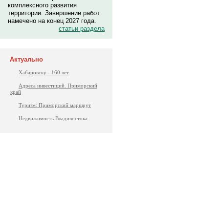
комплексного развития
территории. Завершение работ
намечено на конец 2027 года.
статьи раздела
Актуально
Хабаровску - 160 лет
Адреса инвестиций. Приморский
край
Туризм: Приморский маршрут
Недвижимость Владивостока