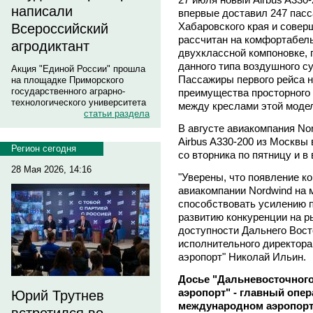
написали
впервые доставил 247 пасс
Хабаровского края и совер
Всероссийский
рассчитан на комфортабель
агродиктант
двухклассной компоновке,
данного типа воздушного су
Акция "Единой России" прошла
Пассажиры первого рейса н
на площадке Приморского
государственного аграрно-
преимущества просторного
технологического университета
между креслами этой модел
статьи раздела
В августе авиакомпания No
Airbus A330-200 из Москвы 
Регион сегодня
со вторника по пятницу и в
28 Мая 2026, 14:16
"Уверены, что появление к
авиакомпании Nordwind на 
способствовать усилению п
развитию конкуренции на р
доступности Дальнего Вост
исполнительного директор
аэропорт" Николай Ильин.
Досье "Дальневосточного
аэропорт" - главный опер
Юрий Трутнев
международном аэропорт