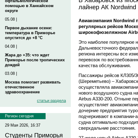
офтальмологической
лайнер АК Nordwind
помощью в Ханкайском
округе
05.08 |
Авиакомпания Nordwind 
регулярных рейсов Москв
Первое дыхание осени:
широкофюзеляжном Airbu
температура в Приморье
опустится до +8 °C
Это наиболее популярное н
04.08 |
Дальневосточного федераль
региона интересны все изм
Жара до +35: что ждет
перевозок по востребованн
Приморье после тропических
дождей
качества обслуживания.
03.08 |
Пассажиры рейсов КЛ305/3
(Шереметьево) – Хабаровск
Москва помогает развивать
осуществляла авиакомпания
отечественное
здравоохранение
нового воздушного судна н
Airbus A330-200. Отныне п
статьи раздела
осуществляет авиакомпания 
дочерние предприятия туро
подчеркивают в компании-а
Регион сегодня
судна оптимально подходит
29 Мая 2026, 16:37
сверхдальние расстояния.
Студенты Приморья
27 июля новый Airbus A330-