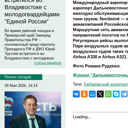
встретился во
Международный аэропорт
Владивостоке с
аэропорт Дальневосточно
ежегодно обслуживающий 
молодогвардейцами
тонн грузов. Nordwind — 
"Единой России"
авиакомпаний Российской
Маршрутная сеть авиаком
Во время рабочей поездки в
направлений полетов по 
Приморский край Зампред
Правительства РФ –
Регулярные рейсы выпол
полномочный представитель
Парк воздушных судов ав
Президента РФ в ДФО Юрий
воздушных судов таких тип
Трутнев встретился во
Airbus A330 и Airbus A321.
Владивостоке с молодежью.
статьи раздела
Фото Романа Руденко.
Журнал "Дальневосточны
Регион сегодня
Теги:
Хабаровский аэропор
28 Мая 2026, 14:14
Loading...