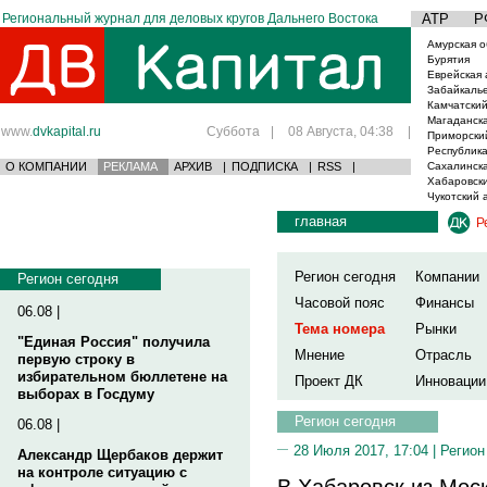
Региональный журнал для деловых кругов Дальнего Востока
АТР
Р
Амурская о
Бурятия
Еврейская 
Забайкаль
Камчатский
Магаданска
www.
dvkapital.ru
Суббота
|
08 Августа, 04:38
|
Приморски
Республика
О КОМПАНИИ
РЕКЛАМА
АРХИВ
|
ПОДПИСКА
|
RSS
|
Сахалинска
Хабаровски
Чукотский 
главная
Р
Регион сегодня
Компании
Регион сегодня
Часовой пояс
Финансы
06.08 |
Тема номера
Рынки
"Единая Россия" получила
Мнение
Отрасль
первую строку в
избирательном бюллетене на
Проект ДК
Инновации
выборах в Госдуму
Регион сегодня
06.08 |
28 Июля 2017, 17:04 |
Регион
Александр Щербаков держит
на контроле ситуацию с
В Хабаровск из Мос