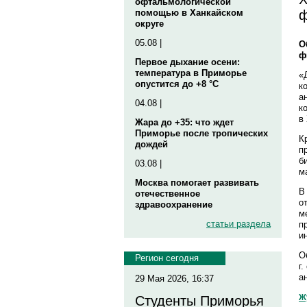
офтальмологической
ф
помощью в Ханкайском
округе
05.08 |
О
ф
Первое дыхание осени:
температура в Приморье
«
опустится до +8 °C
к
а
04.08 |
к
в
Жара до +35: что ждет
Приморье после тропических
К
дождей
п
б
03.08 |
м
Москва помогает развивать
В
отечественное
о
здравоохранение
м
статьи раздела
п
и
О
Регион сегодня
г
а
29 Мая 2026, 16:37
Ж
Студенты Приморья