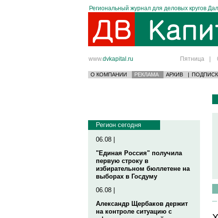
Региональный журнал для деловых кругов Дал
www.
dvkapital.ru
Пятница
|
О КОМПАНИИ
РЕКЛАМА
АРХИВ
|
ПОДПИСК
Регион сегодня
06.08 |
"Единая Россия" получила
первую строку в
избирательном бюллетене на
выборах в Госдуму
06.08 |
Александр Щербаков держит
на контроле ситуацию с
Х