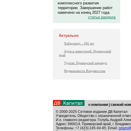
комплексного развития
территории. Завершение работ
намечено на конец 2027 года.
статьи раздела
Актуально
Хабаровску - 160 лет
Адреса инвестиций. Приморский
край
Туризм: Приморский маршрут
Недвижимость Владивостока
о компании
|
свежий ном
© 2000-2025 Сетевое издание ДВ Капитал
Учредитель: Общество с ограниченной отве
И.о. главного редактора: Голубь Андрей Але
Адрес: 690014, Приморский край, г. Владивос
Телефоны: +7 (423) 245-04-85; Email:
priem@