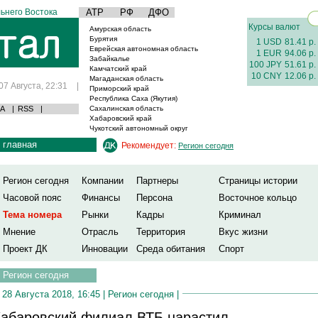
ьнего Востока
АТР
РФ
ДФО
Курсы валют
Амурская область
Бурятия
1 USD
81.41 р.
Еврейская автономная область
1 EUR
94.06 р.
Забайкалье
100 JPY
51.61 р.
Камчатский край
10 CNY
12.06 р.
Магаданская область
07 Августа, 22:31
|
Приморский край
Республика Саха (Якутия)
А
|
RSS
|
Сахалинская область
Хабаровский край
Чукотский автономный округ
главная
Рекомендует:
Регион сегодня
Регион сегодня
Компании
Партнеры
Страницы истории
Часовой пояс
Финансы
Персона
Восточное кольцо
Тема номера
Рынки
Кадры
Криминал
Мнение
Отрасль
Территория
Вкус жизни
Проект ДК
Инновации
Среда обитания
Спорт
Регион сегодня
28 Августа 2018, 16:45 |
Регион сегодня
|
абаровский филиал ВТБ нарастил