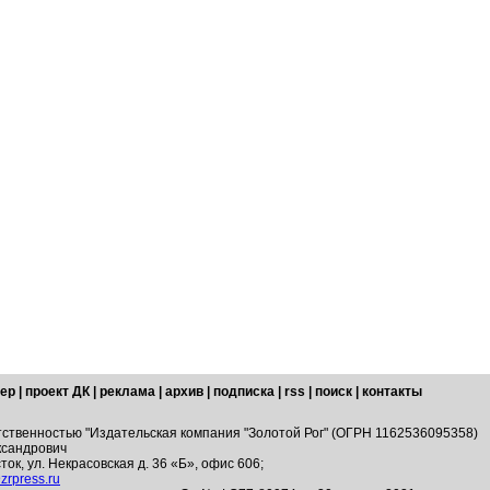
ер
|
проект ДК
|
реклама
|
архив
|
подписка
|
rss
|
поиск
|
контакты
тственностью "Издательская компания "Золотой Рог" (ОГРН 1162536095358)
ксандрович
ток, ул. Некрасовская д. 36 «Б», офис 606;
zrpress.ru