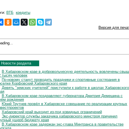
еги:
ВТБ
кредиты
Версия для печа
ading...
Новости раздела
В Хабаровском крае в добровольческую деятельность вовлечены свы
2 тысяч человек
По-новому станут проводить праздники и спортивные состязания в
оселке Корфовский Хабаровского края
Девять "земских учителей" приступили к работе в школах Хабаровского
рая
В Хабаровском крае поздравляют губернатора Дмитрия Демешина с
нём рождения
Юрий Трутнев провёл в Хабаровске совещание по реализации крупных
нвестпроектов
Хабаровский край выходит из-под ковидных ограничений
Экс-директор службы заказчика хабаровского минстроя причинил
рупный ущерб бюджету края
В Хабаровском крае задержан экс-глава Минтранса в правительстве
ургала