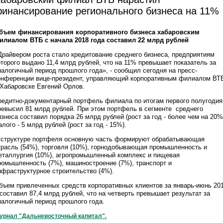
инансирование регионального бизнеса на 11%
бъем финансирования корпоративного бизнеса хабаровским
илиалом ВТБ с начала 2018 года составил 22 млрд рублей
Драйвером роста стало кредитование среднего бизнеса, предприятиям
оторого выдано 11,4 млрд рублей, что на 11% превышает показатель за
налогичный период прошлого года», - сообщил сегодня на пресс-
онференции вице-президент, управляющий корпоративным филиалом ВТ
 Хабаровске Евгений Орлов.
редитно-документарный портфель филиала по итогам первого полугодия
ревысил 81 млрд рублей. При этом портфель в сегменте среднего
изнеса составил порядка 26 млрд рублей (рост за год - более чем на 20%
алого - 5 млрд рублей (рост за год - 15%).
 структуре портфеля основную часть формируют обрабатывающая
трасль (54%), торговля (10%), горнодобывающая промышленность и
еталлургия (10%), агропромышленный комплекс и пищевая
ромышленность (7%), машиностроение (7%), транспорт и
нфраструктурное строительство (4%).
бъем привлеченных средств корпоративных клиентов за январь-июнь 20
. составил 87,4 млрд рублей, что на четверть превышает результат за
налогичный период прошлого года.
урнал "Дальневосточный капитал".