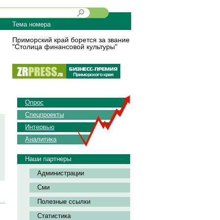
Тема номера
Приморский край борется за звание
"Столица финансовой культуры"
Опрос
Спецпроекты
Интервью
Аналитика
Наши партнеры
Администрации
Сми
Полезные ссылки
Статистика