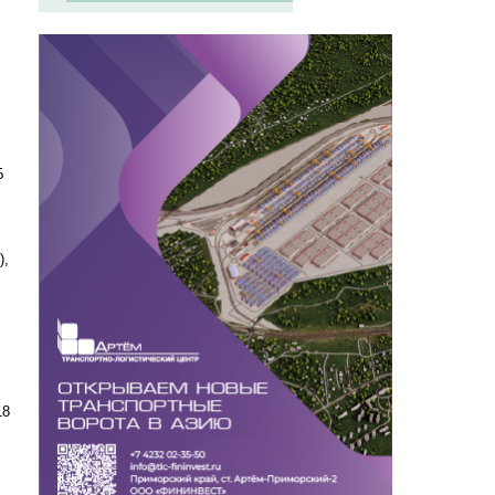
Б
),
18