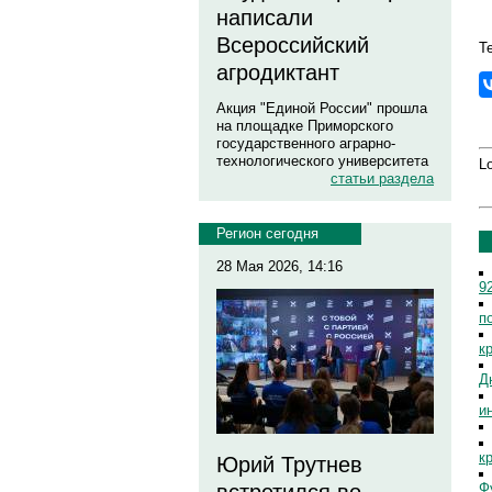
написали
Всероссийский
Т
агродиктант
Акция "Единой России" прошла
на площадке Приморского
государственного аграрно-
технологического университета
Lo
статьи раздела
Регион сегодня
28 Мая 2026, 14:16
9
п
к
Д
и
к
Юрий Трутнев
Ф