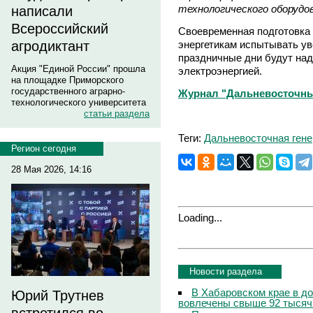
технологического оборудо
написали
Всероссийский
Своевременная подготовка
энергетикам испытывать ув
агродиктант
праздничные дни будут на
Акция "Единой России" прошла
электроэнергией.
на площадке Приморского
государственного аграрно-
Журнал "Дальневосточны
технологического университета
статьи раздела
Теги:
Дальневосточная ген
Регион сегодня
28 Мая 2026, 14:16
Loading...
Новости раздела
В Хабаровском крае в д
Юрий Трутнев
вовлечены свыше 92 тысяч