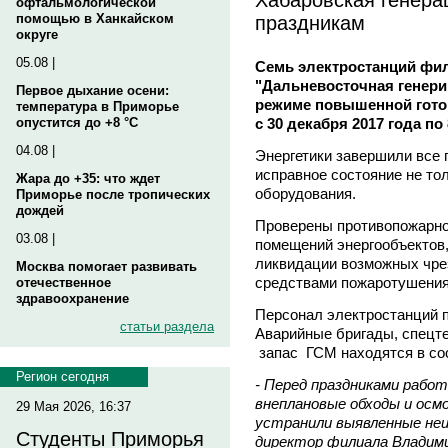
офтальмологической
праздникам
помощью в Ханкайском
округе
05.08 |
Семь электростанций фил
"Дальневосточная генери
Первое дыхание осени:
режиме повышенной готов
температура в Приморье
с 30 декабря 2017 года по
опустится до +8 °C
04.08 |
Энергетики завершили все
исправное состояние не тол
Жара до +35: что ждет
оборудования.
Приморье после тропических
дождей
Проверены противопожарное
03.08 |
помещений энергообъектов,
ликвидации возможных чре
Москва помогает развивать
средствами пожаротушения
отечественное
здравоохранение
Персонал электростанций 
статьи раздела
Аварийные бригады, спецте
запас ГСМ находятся в со
Регион сегодня
- Перед праздниками рабо
внеплановые обходы и осм
29 Мая 2026, 16:37
устранили выявленные не
Студенты Приморья
директор филиала Владими