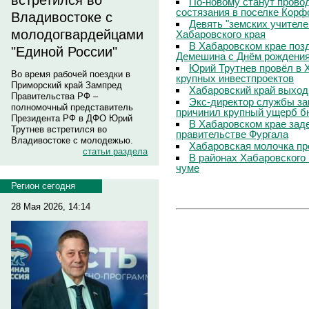
встретился во
По-новому станут прово
состязания в поселке Корф
Владивостоке с
Девять "земских учителе
молодогвардейцами
Хабаровского края
В Хабаровском крае поз
"Единой России"
Демешина с Днём рождени
Юрий Трутнев провёл в 
Во время рабочей поездки в
крупных инвестпроектов
Приморский край Зампред
Хабаровский край выход
Правительства РФ –
Экс-директор службы за
полномочный представитель
причинил крупный ущерб б
Президента РФ в ДФО Юрий
В Хабаровском крае зад
Трутнев встретился во
правительстве Фургала
Владивостоке с молодежью.
Хабаровская молочка пр
статьи раздела
В районах Хабаровского 
чуме
Регион сегодня
28 Мая 2026, 14:14