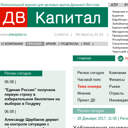
Региональный журнал для деловых кругов Дальнего Востока
АТР
Р
Амурская о
Бурятия
Еврейская 
Забайкаль
Камчатский
Магаданска
www.
dvkapital.ru
Суббота
|
08 Августа, 01:42
|
Приморски
Республика
О КОМПАНИИ
РЕКЛАМА
АРХИВ
|
ПОДПИСКА
|
RSS
|
Сахалинска
Хабаровски
Чукотский 
главная
Р
Регион сегодня
Компании
Регион сегодня
Часовой пояс
Финансы
06.08 |
Тема номера
Рынки
"Единая Россия" получила
Мнение
Отрасль
первую строку в
избирательном бюллетене на
Проект ДК
Инновации
выборах в Госдуму
Регион сегодня
06.08 |
28 Декабря 2017, 11:05 |
Реги
Александр Щербаков держит
на контроле ситуацию с
Хабаровская генера