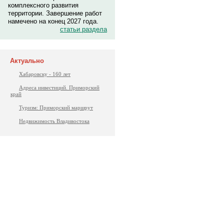
комплексного развития
территории. Завершение работ
намечено на конец 2027 года.
статьи раздела
Актуально
Хабаровску - 160 лет
Адреса инвестиций. Приморский
край
Туризм: Приморский маршрут
Недвижимость Владивостока