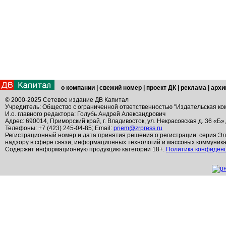
о компании
|
свежий номер
|
проект ДК
|
реклама
|
архи
© 2000-2025 Сетевое издание ДВ Капитал
Учредитель: Общество с ограниченной ответственностью "Издательская ко
И.о. главного редактора: Голубь Андрей Александрович
Адрес: 690014, Приморский край, г. Владивосток, ул. Некрасовская д. 36 «Б»
Телефоны: +7 (423) 245-04-85; Email:
priem@zrpress.ru
Регистрационный номер и дата принятия решения о регистрации: серия Эл
надзору в сфере связи, информационных технологий и массовых коммуник
Содержит информационную продукцию категории 18+.
Политика конфиден