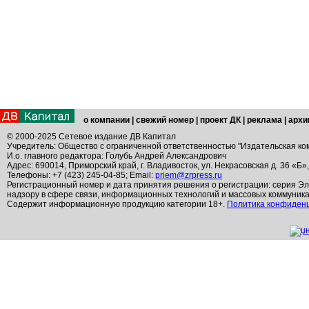
о компании
|
свежий номер
|
проект ДК
|
реклама
|
архи
© 2000-2025 Сетевое издание ДВ Капитал
Учредитель: Общество с ограниченной ответственностью "Издательская ко
И.о. главного редактора: Голубь Андрей Александрович
Адрес: 690014, Приморский край, г. Владивосток, ул. Некрасовская д. 36 «Б»
Телефоны: +7 (423) 245-04-85; Email:
priem@zrpress.ru
Регистрационный номер и дата принятия решения о регистрации: серия Эл
надзору в сфере связи, информационных технологий и массовых коммуник
Содержит информационную продукцию категории 18+.
Политика конфиден