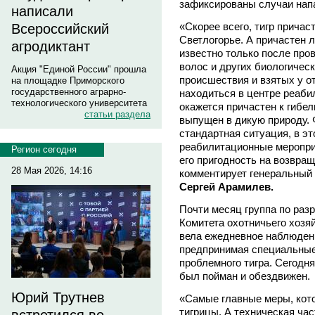
зафиксированы случаи напа
написали
«Скорее всего, тигр причас
Всероссийский
Светлогорье. А причастен л
агродиктант
известно только после про
волос и других биологичес
Акция "Единой России" прошла
происшествия и взятых у от
на площадке Приморского
государственного аграрно-
находиться в центре реаби
технологического университета
окажется причастен к гибел
статьи раздела
выпущен в дикую природу. 
стандартная ситуация, в э
реабилитационные меропри
Регион сегодня
его пригодность на возвра
28 Мая 2026, 14:16
комментирует генеральный 
Сергей Арамилев.
Почти месяц группа по ра
Комитета охотничьего хозя
вела ежедневное наблюден
предпринимая специальные 
проблемного тигра. Сегодня,
был пойман и обездвижен.
Юрий Трутнев
«Самые главные меры, кот
тигрицы. А техническая час