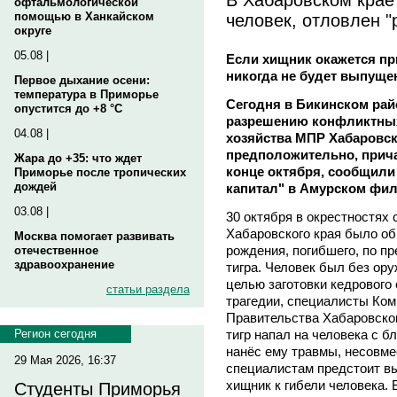
офтальмологической
человек, отловлен "
помощью в Ханкайском
округе
05.08 |
Если хищник окажется при
никогда не будет выпуще
Первое дыхание осени:
температура в Приморье
Сегодня в Бикинском рай
опустится до +8 °C
разрешению конфликтных
04.08 |
хозяйства МПР Хабаровск
предположительно, прича
Жара до +35: что ждет
конце октября, сообщил
Приморье после тропических
дождей
капитал" в Амурском фи
03.08 |
30 октября в окрестностях
Хабаровского края было об
Москва помогает развивать
рождения, погибшего, по п
отечественное
здравоохранение
тигра. Человек был без ору
целью заготовки кедрового 
статьи раздела
трагедии, специалисты Ком
Правительства Хабаровског
тигр напал на человека с бл
Регион сегодня
нанёс ему травмы, несовм
29 Мая 2026, 16:37
специалистам предстоит вы
хищник к гибели человека.
Студенты Приморья