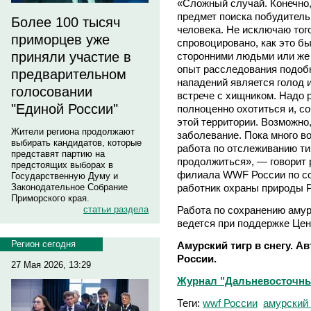
«Сложный случай. Конечно,
предмет поиска побудитель
Более 100 тысяч
человека. Не исключаю тог
приморцев уже
спровоцировано, как это бы
приняли участие в
сторонними людьми или же 
опыт расследования подоб
предварительном
нападений является голод 
голосовании
встрече с хищником. Надо р
"Единой России"
полноценно охотиться и, со
этой территории. Возможно
Жители региона продолжают
заболевание. Пока много в
выбирать кандидатов, которые
работа по отслеживанию ти
представят партию на
продолжиться», — говорит 
предстоящих выборах в
филиала WWF России по со
Государственную Думу и
работник охраны природы
Законодательное Собрание
Приморского края.
Работа по сохранению амур
статьи раздела
ведется при поддержке Цен
Регион сегодня
Амурский тигр в снегу. 
России.
27 Мая 2026, 13:29
Журнал "Дальневосточны
Теги:
wwf России
амурский 