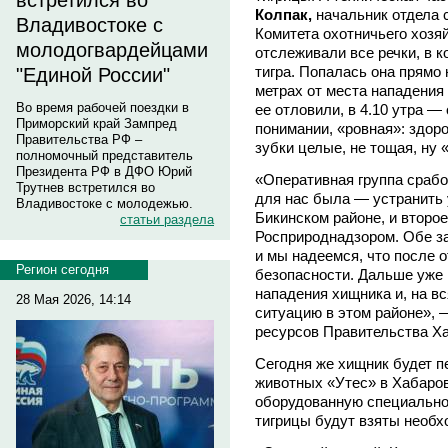
встретился во
Колпак,
начальник отдела 
Владивостоке с
Комитета охотничьего хоз
молодогвардейцами
отслеживали все речки, в 
тигра. Попалась она прямо 
"Единой России"
метрах от места нападения 
Во время рабочей поездки в
ее отловили, в 4.10 утра —
Приморский край Зампред
понимании, «ровная»: здоро
Правительства РФ –
зубки целые, не тощая, ну 
полномочный представитель
Президента РФ в ДФО Юрий
«Оперативная группа срабо
Трутнев встретился во
для нас была — устранить 
Владивостоке с молодежью.
Бикинском районе, и второ
статьи раздела
Росприроднадзором. Обе з
и мы надеемся, что после о
Регион сегодня
безопасности. Дальше уже 
нападения хищника и, на в
28 Мая 2026, 14:14
ситуацию в этом районе», 
ресурсов Правительства Х
Сегодня же хищник будет п
животных «Утес» в Хабаров
оборудованную специально
тигрицы будут взяты необх