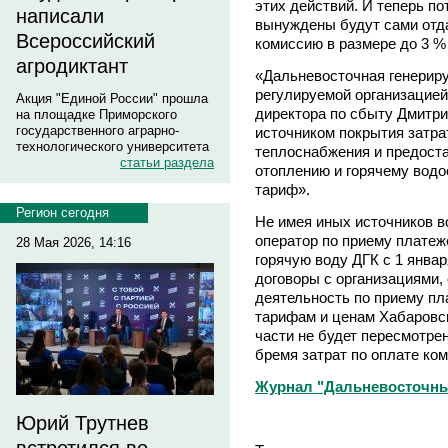
этих действий. И теперь по
написали
вынуждены будут сами отд
Всероссийский
комиссию в размере до 3 
агродиктант
«Дальневосточная генерир
регулируемой организацией,
Акция "Единой России" прошла
директора по сбыту Дмитри
на площадке Приморского
государственного аграрно-
источником покрытия затра
технологического университета
теплоснабжения и предост
статьи раздела
отоплению и горячему вод
тариф».
Регион сегодня
Не имея иных источников в
оператор по приему платеж
28 Мая 2026, 14:16
горячую воду ДГК с 1 янва
договоры с организациями
деятельность по приему пл
тарифам и ценам Хабаровск
части не будет пересмотре
бремя затрат по оплате ко
Журнал "Дальневосточны
Юрий Трутнев