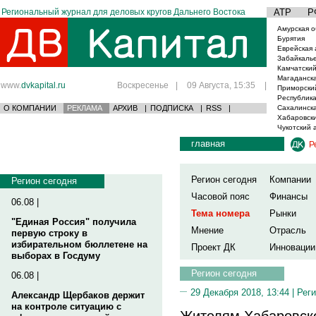
Региональный журнал для деловых кругов Дальнего Востока
АТР
Р
Амурская о
Бурятия
Еврейская 
Забайкаль
Камчатский
Магаданска
www.
dvkapital.ru
Воскресенье
|
09 Августа, 15:35
|
Приморски
Республика
О КОМПАНИИ
РЕКЛАМА
АРХИВ
|
ПОДПИСКА
|
RSS
|
Сахалинска
Хабаровски
Чукотский 
главная
Р
Регион сегодня
Компании
Регион сегодня
Часовой пояс
Финансы
06.08 |
Тема номера
Рынки
"Единая Россия" получила
Мнение
Отрасль
первую строку в
избирательном бюллетене на
Проект ДК
Инновации
выборах в Госдуму
Регион сегодня
06.08 |
29 Декабря 2018, 13:44 |
Реги
Александр Щербаков держит
на контроле ситуацию с
Жителям Хабаровско