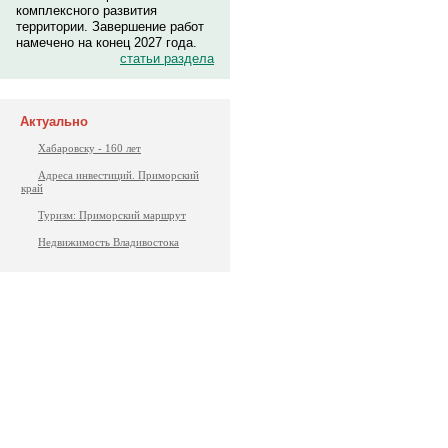
комплексного развития
территории. Завершение работ
намечено на конец 2027 года.
статьи раздела
Актуально
Хабаровску - 160 лет
Адреса инвестиций. Приморский
край
Туризм: Приморский маршрут
Недвижимость Владивостока