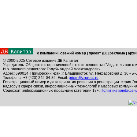
о компании
|
свежий номер
|
проект ДК
|
реклама
|
архи
© 2000-2025 Сетевое издание ДВ Капитал
Учредитель: Общество с ограниченной ответственностью "Издательская ко
И.о. главного редактора: Голубь Андрей Александрович
Адрес: 690014, Приморский край, г. Владивосток, ул. Некрасовская д. 36 «Б»
Телефоны: +7 (423) 245-04-85; Email:
priem@zrpress.ru
Регистрационный номер и дата принятия решения о регистрации: серия Эл
надзору в сфере связи, информационных технологий и массовых коммуник
Содержит информационную продукцию категории 18+.
Политика конфиден