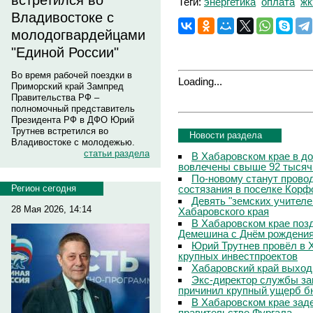
встретился во
Теги:
энергетика
оплата
жк
Владивостоке с
молодогвардейцами
"Единой России"
Во время рабочей поездки в
Loading...
Приморский край Зампред
Правительства РФ –
полномочный представитель
Президента РФ в ДФО Юрий
Трутнев встретился во
Новости раздела
Владивостоке с молодежью.
статьи раздела
В Хабаровском крае в д
вовлечены свыше 92 тысяч
По-новому станут прово
состязания в поселке Корф
Регион сегодня
Девять "земских учителе
28 Мая 2026, 14:14
Хабаровского края
В Хабаровском крае поз
Демешина с Днём рождени
Юрий Трутнев провёл в 
крупных инвестпроектов
Хабаровский край выход
Экс-директор службы за
причинил крупный ущерб б
В Хабаровском крае зад
правительстве Фургала