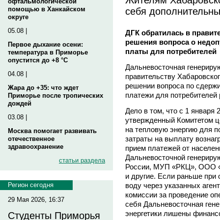
офтальмологической
себя дополнительны
помощью в Ханкайском
округе
05.08 |
ДГК обратилась в правит
решения вопроса о недо
Первое дыхание осени:
платы для потребителей
температура в Приморье
опустится до +8 °C
Дальневосточная генериру
04.08 |
правительству Хабаровског
решении вопроса по сдерж
Жара до +35: что ждет
платежи для потребителей 
Приморье после тропических
дождей
Дело в том, что с 1 января 
03.08 |
утвержденный Комитетом ц
на тепловую энергию для п
Москва помогает развивать
затраты на выплату возна
отечественное
здравоохранение
прием платежей от населен
Дальневосточной генериру
статьи раздела
России, МУП «РКЦ», ООО 
и другие. Если раньше при 
воду через указанных аген
Регион сегодня
комиссии за проведение опе
29 Мая 2026, 16:37
себя Дальневосточная гене
энергетики лишены финанс
Студенты Приморья