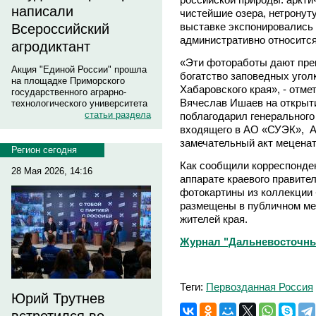
написали
чистейшие озера, нетронуту
выставке экспонировались 
Всероссийский
административно относится
агродиктант
«Эти фотоработы дают пре
Акция "Единой России" прошла
богатство заповедных угол
на площадке Приморского
Хабаровского края», - отме
государственного аграрно-
Вячеслав Ишаев на открыти
технологического университета
статьи раздела
поблагодарил генерального
входящего в АО «СУЭК», А
замечательный акт меценат
Регион сегодня
Как сообщили корреспонден
28 Мая 2026, 14:16
аппарате краевого правител
фотокартины из коллекции
размещены в публичном ме
жителей края.
Журнал "Дальневосточны
Теги:
Первозданная Россия
Юрий Трутнев