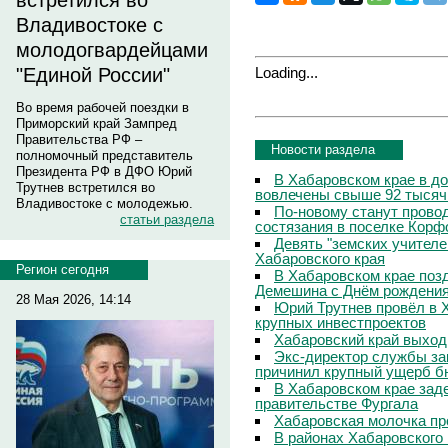
встретился во
Владивостоке с
молодогвардейцами
Loading...
"Единой России"
Во время рабочей поездки в
Приморский край Зампред
Правительства РФ –
Новости раздела
полномочный представитель
Президента РФ в ДФО Юрий
В Хабаровском крае в д
Трутнев встретился во
вовлечены свыше 92 тысяч
Владивостоке с молодежью.
По-новому станут прово
статьи раздела
состязания в поселке Корф
Девять "земских учителе
Хабаровского края
Регион сегодня
В Хабаровском крае поз
Демешина с Днём рождени
28 Мая 2026, 14:14
Юрий Трутнев провёл в 
крупных инвестпроектов
Хабаровский край выход
Экс-директор службы за
причинил крупный ущерб б
В Хабаровском крае зад
правительстве Фургала
Хабаровская молочка пр
В районах Хабаровского 