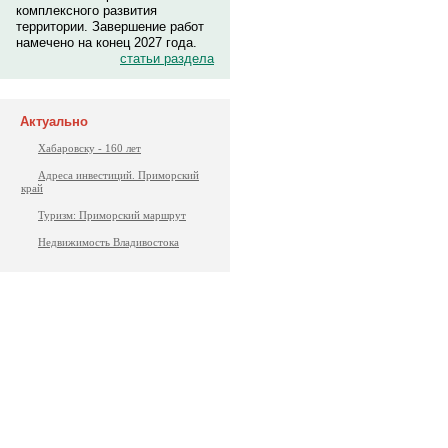
комплексного развития
территории. Завершение работ
намечено на конец 2027 года.
статьи раздела
Актуально
Хабаровску - 160 лет
Адреса инвестиций. Приморский
край
Туризм: Приморский маршрут
Недвижимость Владивостока