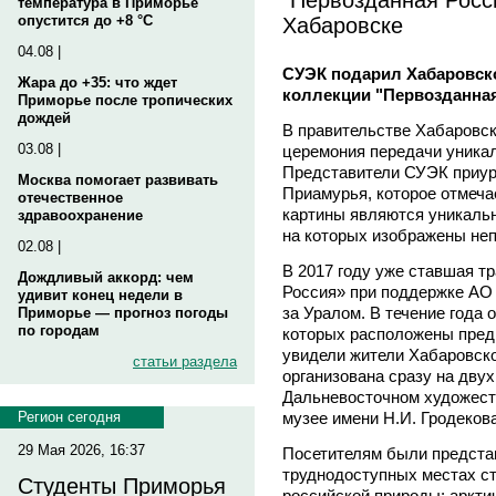
температура в Приморье
Хабаровске
опустится до +8 °C
04.08 |
СУЭК подарил Хабаровско
Жара до +35: что ждет
коллекции "Первозданна
Приморье после тропических
дождей
В правительстве Хабаровск
03.08 |
церемония передачи уникал
Представители СУЭК приуро
Москва помогает развивать
Приамурья, которое отмеча
отечественное
картины являются уникаль
здравоохранение
на которых изображены не
02.08 |
В 2017 году уже ставшая т
Дождливый аккорд: чем
Россия» при поддержке АО
удивит конец недели в
за Уралом. В течение года 
Приморье — прогноз погоды
по городам
которых расположены предп
увидели жители Хабаровск
статьи раздела
организована сразу на дву
Дальневосточном художест
музее имени Н.И. Гродекова
Регион сегодня
29 Мая 2026, 16:37
Посетителям были предста
труднодоступных местах с
Студенты Приморья
российской природы: аркти