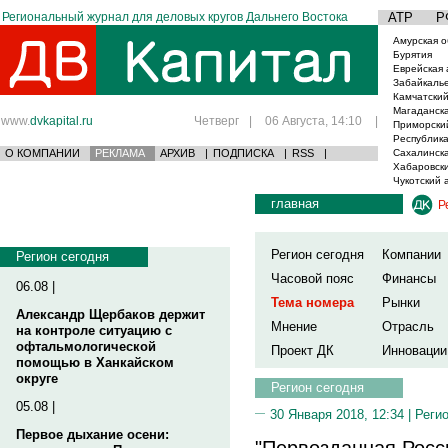
Региональный журнал для деловых кругов Дальнего Востока
АТР
Р
Амурская о
Бурятия
Еврейская 
Забайкаль
Камчатский
Магаданска
www.
dvkapital.ru
Четверг
|
06 Августа, 14:10
|
Приморски
Республика
О КОМПАНИИ
РЕКЛАМА
АРХИВ
|
ПОДПИСКА
|
RSS
|
Сахалинска
Хабаровски
Чукотский 
главная
Р
Регион сегодня
Компании
Регион сегодня
Часовой пояс
Финансы
06.08 |
Тема номера
Рынки
Александр Щербаков держит
Мнение
Отрасль
на контроле ситуацию с
офтальмологической
Проект ДК
Инновации
помощью в Ханкайском
округе
Регион сегодня
05.08 |
30 Января 2018, 12:34 |
Реги
Первое дыхание осени:
"Первозданная Росс