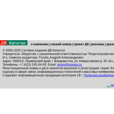
о компании
|
свежий номер
|
проект ДК
|
реклама
|
архи
© 2000-2025 Сетевое издание ДВ Капитал
Учредитель: Общество с ограниченной ответственностью "Издательская ко
И.о. главного редактора: Голубь Андрей Александрович
Адрес: 690014, Приморский край, г. Владивосток, ул. Некрасовская д. 36 «Б»
Телефоны: +7 (423) 245-04-85; Email:
priem@zrpress.ru
Регистрационный номер и дата принятия решения о регистрации: серия Эл
надзору в сфере связи, информационных технологий и массовых коммуник
Содержит информационную продукцию категории 18+.
Политика конфиден