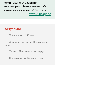
комплексного развития
территории. Завершение работ
намечено на конец 2027 года.
статьи раздела
Актуально
Хабаровску - 160 лет
Адреса инвестиций. Приморский
край
Туризм: Приморский маршрут
Недвижимость Владивостока