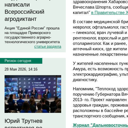
здравоохранения Хабаровск
написали
Вячеслава Шпорта, сообщи
Всероссийский
капитал"
в Правительстве 
агродиктант
В составе медицинской бри
невролог, офтальмолог, гаст
Акция "Единой России" прошла
– гинеколог, врач лучевой 
на площадке Приморского
государственного аграрно-
рентгенолог, взрослый и де
технологического университета
отоларинголог. Как и ранее
статьи раздела
аптечный киоск, где жители
назначенные лекарственные
Регион сегодня
У жителей населенных пунк
Амура, есть возможность 
28 Мая 2026, 14:16
электрокардиографию, уль
диагностику.
Напомним, "Теплоход здоро
поручению Губернатора Вяч
2013- го. Проект направле
здоровья граждан, прожива
расположены в бассейне ре
транспортного сообщения, 
Юрий Трутнев
Журнал "Дальневосточны