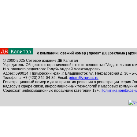
о компании
|
свежий номер
|
проект ДК
|
реклама
|
архи
© 2000-2025 Сетевое издание ДВ Капитал
Учредитель: Общество с ограниченной ответственностью "Издательская ко
И.о. главного редактора: Голубь Андрей Александрович
Адрес: 690014, Приморский край, г. Владивосток, ул. Некрасовская д. 36 «Б»
Телефоны: +7 (423) 245-04-85; Email:
priem@zrpress.ru
Регистрационный номер и дата принятия решения о регистрации: серия Эл
надзору в сфере связи, информационных технологий и массовых коммуник
Содержит информационную продукцию категории 18+.
Политика конфиден