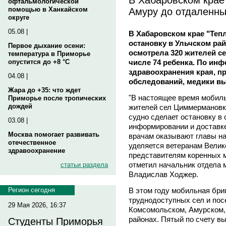
офтальмологической
Амуру до отдаленны
помощью в Ханкайском
округе
05.08 |
В Хабаровском крае "Теп
остановку в Ульчском ра
Первое дыхание осени:
осмотрела 320 жителей се
температура в Приморье
числе 74 ребенка. По ин
опустится до +8 °C
здравоохранения края, п
04.08 |
обследований, медики вы
Жара до +35: что ждет
"В настоящее время мобил
Приморье после тропических
дождей
жителей сел Циммермановк
судно сделает остановку в
03.08 |
информировании и доставк
Москва помогает развивать
врачам оказывают главы н
отечественное
уделяется ветеранам Велик
здравоохранение
представителям коренных м
отметил начальник отдела 
статьи раздела
Владислав Ходжер.
В этом году мобильная бри
Регион сегодня
труднодоступных сел и пос
29 Мая 2026, 16:37
Комсомольском, Амурском,
районах. Пятый по счету в
Студенты Приморья