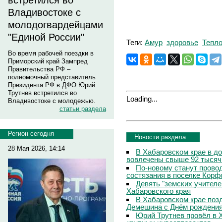
встретился во
Владивостоке с
молодогвардейцами
"Единой России"
Теги:
Амур
здоровье
Тепло
Во время рабочей поездки в
Приморский край Зампред
Правительства РФ –
полномочный представитель
Президента РФ в ДФО Юрий
Трутнев встретился во
Loading...
Владивостоке с молодежью.
статьи раздела
Регион сегодня
Новости раздела
28 Мая 2026, 14:14
В Хабаровском крае в д
вовлечены свыше 92 тысяч
По-новому станут прово
состязания в поселке Корф
Девять "земских учителе
Хабаровского края
В Хабаровском крае поз
Демешина с Днём рождени
Юрий Трутнев провёл в 