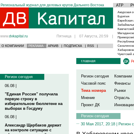
Региональный журнал для деловых кругов Дальнего Востока
АТР
Р
Амурская о
Бурятия
Еврейская 
Забайкаль
Камчатский
Магаданска
www.
dvkapital.ru
Пятница
|
07 Августа, 20:59
|
Приморски
Республика
О КОМПАНИИ
РЕКЛАМА
АРХИВ
|
ПОДПИСКА
|
RSS
|
Сахалинска
Хабаровски
Чукотский 
главная
Р
Регион сегодня
Компании
Регион сегодня
Часовой пояс
Финансы
06.08 |
Тема номера
Рынки
"Единая Россия" получила
Мнение
Отрасль
первую строку в
избирательном бюллетене на
Проект ДК
Инновации
выборах в Госдуму
Регион сегодня
06.08 |
30 Мая 2017, 20:18 |
Регион 
Александр Щербаков держит
на контроле ситуацию с
В Хабаровском крае 