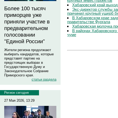
крупных инвестпроектов
Хабаровский край выход
Более 100 тысяч
Экс-директор службы за
причинил крупный ущерб б
приморцев уже
В Хабаровском крае зад
приняли участие в
правительстве Фургала
Хабаровская молочка пр
предварительном
В районах Хабаровского 
голосовании
чуме
"Единой России"
Жители региона продолжают
выбирать кандидатов, которые
представят партию на
предстоящих выборах в
Государственную Думу и
Законодательное Собрание
Приморского края.
статьи раздела
Регион сегодня
27 Мая 2026, 13:29