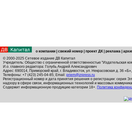
о компании
|
свежий номер
|
проект ДК
|
реклама
|
архи
© 2000-2025 Сетевое издание ДВ Капитал
Учредитель: Общество с ограниченной ответственностью "Издательская ко
И.о. главного редактора: Голубь Андрей Александрович
Адрес: 690014, Приморский край, г. Владивосток, ул. Некрасовская д. 36 «Б»
Телефоны: +7 (423) 245-04-85; Email:
priem@zrpress.ru
Регистрационный номер и дата принятия решения о регистрации: серия Эл
надзору в сфере связи, информационных технологий и массовых коммуник
Содержит информационную продукцию категории 18+.
Политика конфиден