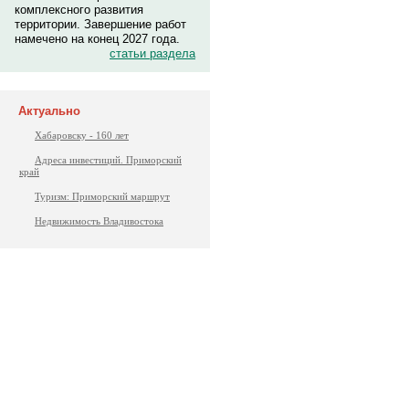
комплексного развития
территории. Завершение работ
намечено на конец 2027 года.
статьи раздела
Актуально
Хабаровску - 160 лет
Адреса инвестиций. Приморский
край
Туризм: Приморский маршрут
Недвижимость Владивостока