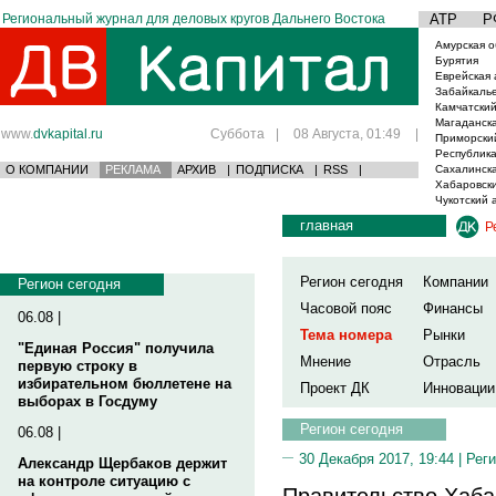
Региональный журнал для деловых кругов Дальнего Востока
АТР
Р
Амурская о
Бурятия
Еврейская 
Забайкаль
Камчатский
Магаданска
www.
dvkapital.ru
Суббота
|
08 Августа, 01:49
|
Приморски
Республика
О КОМПАНИИ
РЕКЛАМА
АРХИВ
|
ПОДПИСКА
|
RSS
|
Сахалинска
Хабаровски
Чукотский 
главная
Р
Регион сегодня
Компании
Регион сегодня
Часовой пояс
Финансы
06.08 |
Тема номера
Рынки
"Единая Россия" получила
Мнение
Отрасль
первую строку в
избирательном бюллетене на
Проект ДК
Инновации
выборах в Госдуму
Регион сегодня
06.08 |
30 Декабря 2017, 19:44 |
Реги
Александр Щербаков держит
на контроле ситуацию с
Правительство Хаба