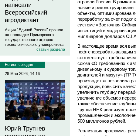
отрасли России. В рамках 
написали
новые и реконструированы
Всероссийский
объекты, оптимизирована л
переработку за счет подкл
агродиктант
системе «Восточная Сибир
Акция "Единой России" прошла
инвестиций в модернизацию
на площадке Приморского
миллиардов долларов США
государственного аграрно-
технологического университета
В настоящее время вся вы
статьи раздела
нефтеперерабатывающим з
соответствует требованиям
союза «О требованиях к ав
Регион сегодня
дизельному и судовому топ
28 Мая 2026, 14:16
двигателей и мазуту» (ТР 
производства позволила р
продукции, повысить качес
увеличить глубину перераб
увеличение объемов перераб
также обеспечение глубины
Группа ННК реализует про
промышленной и экологиче
500 миллионов рублей.
Юрий Трутнев
Реализация программы рек