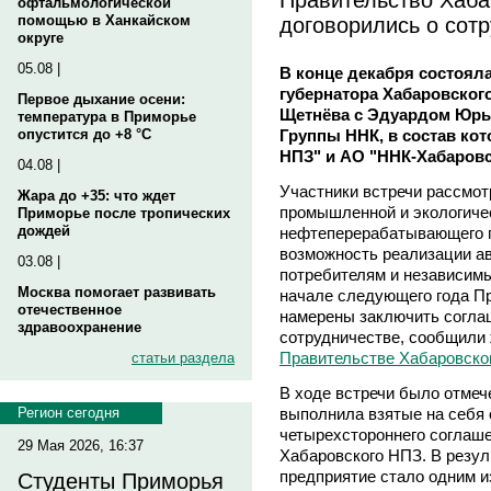
офтальмологической
договорились о сот
помощью в Ханкайском
округе
05.08 |
В конце декабря состояла
губернатора Хабаровског
Первое дыхание осени:
Щетнёва с Эдуардом Юрь
температура в Приморье
Группы ННК, в состав ко
опустится до +8 °C
НПЗ" и АО "ННК-Хабаров
04.08 |
Участники встречи рассмот
Жара до +35: что ждет
промышленной и экологиче
Приморье после тропических
дождей
нефтеперерабатывающего п
возможность реализации а
03.08 |
потребителям и независим
Москва помогает развивать
начале следующего года Пр
отечественное
намерены заключить согла
здравоохранение
сотрудничестве, сообщили
Правительстве Хабаровског
статьи раздела
В ходе встречи было отмеч
выполнила взятые на себя 
Регион сегодня
четырехстороннего соглаше
29 Мая 2026, 16:37
Хабаровского НПЗ. В резул
предприятие стало одним 
Студенты Приморья