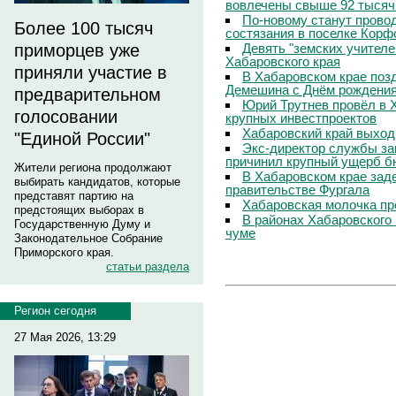
вовлечены свыше 92 тысяч
По-новому станут прово
Более 100 тысяч
состязания в поселке Корф
Девять "земских учителе
приморцев уже
Хабаровского края
приняли участие в
В Хабаровском крае поз
Демешина с Днём рождени
предварительном
Юрий Трутнев провёл в 
голосовании
крупных инвестпроектов
Хабаровский край выход
"Единой России"
Экс-директор службы за
причинил крупный ущерб б
Жители региона продолжают
В Хабаровском крае зад
выбирать кандидатов, которые
правительстве Фургала
представят партию на
Хабаровская молочка пр
предстоящих выборах в
В районах Хабаровского 
Государственную Думу и
чуме
Законодательное Собрание
Приморского края.
статьи раздела
Регион сегодня
27 Мая 2026, 13:29