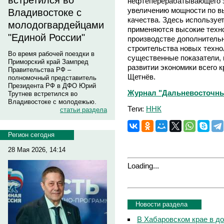
встретился во
нефтеперерабатывающего з
увеличению мощности по в
Владивостоке с
качества. Здесь используе
молодогвардейцами
применяются высокие техно
"Единой России"
производстве дополнительн
строительства новых техно
Во время рабочей поездки в
существенные показатели, 
Приморский край Зампред
развитии экономики всего к
Правительства РФ –
Щетнёв.
полномочный представитель
Президента РФ в ДФО Юрий
Журнал "Дальневосточны
Трутнев встретился во
Владивостоке с молодежью.
Теги:
ННК
статьи раздела
Регион сегодня
28 Мая 2026, 14:14
Loading...
Новости раздела
В Хабаровском крае в д