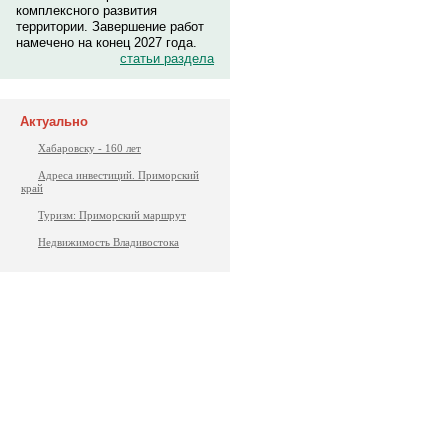
комплексного развития
территории. Завершение работ
намечено на конец 2027 года.
статьи раздела
Актуально
Хабаровску - 160 лет
Адреса инвестиций. Приморский
край
Туризм: Приморский маршрут
Недвижимость Владивостока