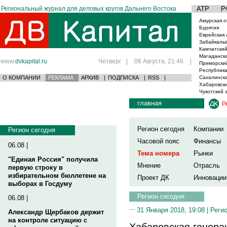
Региональный журнал для деловых кругов Дальнего Востока
АТР
Р
Амурская о
Бурятия
Еврейская 
Забайкаль
Камчатский
Магаданска
www.
dvkapital.ru
Четверг
|
06 Августа, 21:46
|
Приморски
Республика
О КОМПАНИИ
РЕКЛАМА
АРХИВ
|
ПОДПИСКА
|
RSS
|
Сахалинска
Хабаровски
Чукотский 
главная
Р
Регион сегодня
Компании
Регион сегодня
Часовой пояс
Финансы
06.08 |
Тема номера
Рынки
"Единая Россия" получила
Мнение
Отрасль
первую строку в
избирательном бюллетене на
Проект ДК
Инновации
выборах в Госдуму
Регион сегодня
06.08 |
31 Января 2018, 19:08 |
Реги
Александр Щербаков держит
на контроле ситуацию с
Хабаровская генера