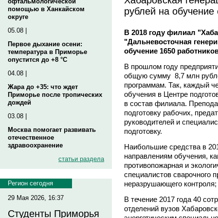
офтальмологической
рублей на обучение
помощью в Ханкайском
округе
05.08 |
В 2018 году филиал "Хаб
"Дальневосточная генер
Первое дыхание осени:
обучение 1650 работников
температура в Приморье
опустится до +8 °C
В прошлом году предприяти
04.08 |
общую сумму 8,7 млн рубл
программам. Так, каждый ч
Жара до +35: что ждет
обучения в Центре подгото
Приморье после тропических
дождей
в состав филиала. Препод
подготовку рабочих, преда
03.08 |
руководителей и специали
Москва помогает развивать
подготовку.
отечественное
здравоохранение
Наибольшие средства в 201
направлениям обучения, ка
статьи раздела
противопожарная и экологи
специалистов сварочного п
неразрушающего контроля;
Регион сегодня
29 Мая 2026, 16:37
В течение 2017 года 40 со
отделений вузов Хабаровск
Студенты Приморья
энергетическим специально