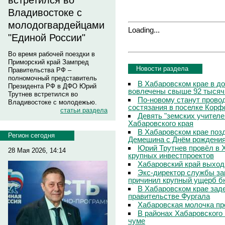
встретился во
Владивостоке с
молодогвардейцами
Loading...
"Единой России"
Во время рабочей поездки в
Приморский край Зампред
Новости раздела
Правительства РФ –
полномочный представитель
В Хабаровском крае в д
Президента РФ в ДФО Юрий
вовлечены свыше 92 тысяч
Трутнев встретился во
По-новому станут прово
Владивостоке с молодежью.
состязания в поселке Корф
статьи раздела
Девять "земских учителе
Хабаровского края
В Хабаровском крае поз
Регион сегодня
Демешина с Днём рождени
Юрий Трутнев провёл в 
28 Мая 2026, 14:14
крупных инвестпроектов
Хабаровский край выход
Экс-директор службы за
причинил крупный ущерб б
В Хабаровском крае зад
правительстве Фургала
Хабаровская молочка пр
В районах Хабаровского 
чуме