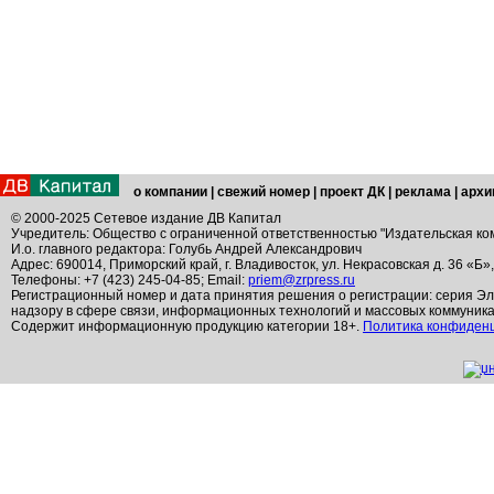
о компании
|
свежий номер
|
проект ДК
|
реклама
|
архи
© 2000-2025 Сетевое издание ДВ Капитал
Учредитель: Общество с ограниченной ответственностью "Издательская ко
И.о. главного редактора: Голубь Андрей Александрович
Адрес: 690014, Приморский край, г. Владивосток, ул. Некрасовская д. 36 «Б»
Телефоны: +7 (423) 245-04-85; Email:
priem@zrpress.ru
Регистрационный номер и дата принятия решения о регистрации: серия Эл
надзору в сфере связи, информационных технологий и массовых коммуник
Содержит информационную продукцию категории 18+.
Политика конфиден