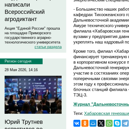
написали
- Большинство наших работ
Всероссийский
кафедрах Тихоокеанского г
агродиктант
Дальневосточной академии
Амуре технического универ
Акция "Единой России" прошла
филиала «Хабаровская ген
на площадке Приморского
вузами у предприятия давн
государственного аграрно-
укреплять наш кадровый п
технологического университета
статьи раздела
Кроме того, филиал «Хабар
финансирует тренажерную п
Регион сегодня
в корпоративном конкурсе 
Дальневосточной генериру
28 Мая 2026, 14:16
участие в состязаниях опе
поперечными связями энерг
этом году к профессиональ
блочных станций филиала 
ТЭЦ-3.
Журнал "Дальневосточны
Теги:
Хабаровская генерац
Юрий Трутнев