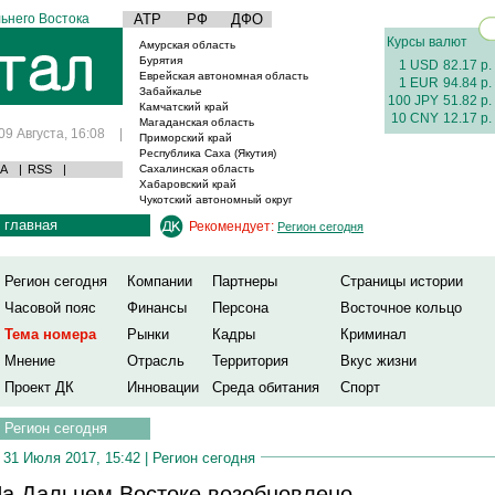
ьнего Востока
АТР
РФ
ДФО
Курсы валют
Амурская область
Бурятия
1 USD
82.17 р.
Еврейская автономная область
1 EUR
94.84 р.
Забайкалье
100 JPY
51.82 р.
Камчатский край
10 CNY
12.17 р.
Магаданская область
09 Августа, 16:08
|
Приморский край
Республика Саха (Якутия)
А
|
RSS
|
Сахалинская область
Хабаровский край
Чукотский автономный округ
главная
Рекомендует:
Регион сегодня
Регион сегодня
Компании
Партнеры
Страницы истории
Часовой пояс
Финансы
Персона
Восточное кольцо
Тема номера
Рынки
Кадры
Криминал
Мнение
Отрасль
Территория
Вкус жизни
Проект ДК
Инновации
Среда обитания
Спорт
Регион сегодня
31 Июля 2017, 15:42 |
Регион сегодня
а Дальнем Востоке возобновлено