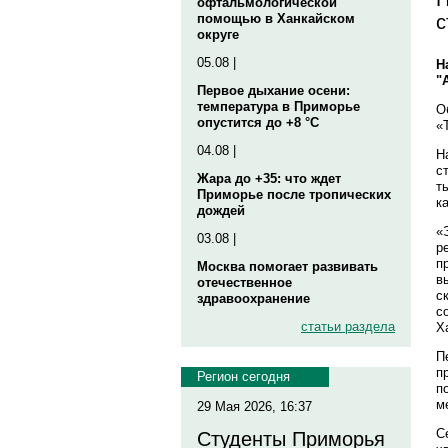
офтальмологической
с
помощью в Ханкайском
округе
05.08 |
Н
"
Первое дыхание осени:
температура в Приморье
О
опустится до +8 °C
«
04.08 |
Н
с
Жара до +35: что ждет
т
Приморье после тропических
к
дождей
«
03.08 |
р
п
Москва помогает развивать
в
отечественное
с
здравоохранение
с
статьи раздела
Х
П
п
Регион сегодня
п
м
29 Мая 2026, 16:37
С
Студенты Приморья