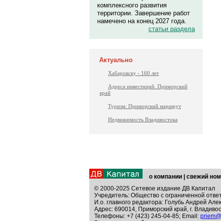
комплексного развития
территории. Завершение работ
намечено на конец 2027 года.
статьи раздела
Актуально
Хабаровску - 160 лет
Адреса инвестиций. Приморский
край
Туризм: Приморский маршрут
Недвижимость Владивостока
о компании
|
свежий ном
© 2000-2025 Сетевое издание ДВ Капитал
Учредитель: Общество с ограниченной отве
И.о. главного редактора: Голубь Андрей Але
Адрес: 690014, Приморский край, г. Владивос
Телефоны: +7 (423) 245-04-85; Email:
priem@