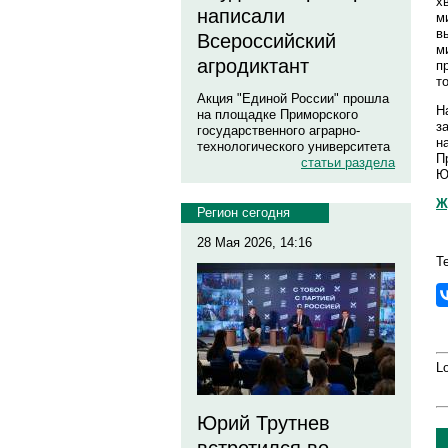
х
написали
м
в
Всероссийский
м
агродиктант
п
т
Акция "Единой России" прошла
Н
на площадке Приморского
з
государственного аграрно-
н
технологического университета
П
статьи раздела
Ю
Ж
Регион сегодня
28 Мая 2026, 14:16
Т
Lo
Юрий Трутнев