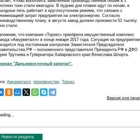
ватает, чтобы выполнять заявленный производственный объем в 1
иллион тонн стали ежегодно. В будние дни плавки идут по ночам, в
ыходные печь работает в круглосуточном режиме, что связано с
инимизацией затрат предприятия на электроэнергию. Согласно
роизводственному плану, в августе завод должен произвести 51 тысячу
онн стали.
апомним, что компания «Торэкс» приобрела имущественный комплекс
авода «Амурметалл» в конце января 2017 года. Ситуация на предприятии
аходится под постоянным контролем Заместителя Председателя
равительства РФ – полномочного представителя Президента РФ в ДФО
рия Трутнева и Губернатора Хабаровского края Вячеслава Шпорта.
урнал "Дальневосточный капитал".
еги:
Амурметалл
производство
Торэкс
Версия для печа
ading...
Новости раздела