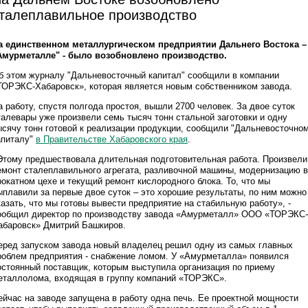
талеплавильное производство
а единственном металлургическом предприятии Дальнего Востока –
Амурметалле" - было возобновлено производство.
б этом журналу "Дальневосточный капитал" сообщили в компании
ТОРЭКС-Хабаровск», которая является новым собственником завода.
а работу, спустя полгода простоя, вышли 2700 человек. За двое суток
талевары уже произвели семь тысяч тонн стальной заготовки и одну
ысячу тонн готовой к реализации продукции, сообщили "Дальневосточно
апиталу"
в Правительстве Хабаровского края
.
Этому предшествовала длительная подготовительная работа. Произвели
емонт сталеплавильного агрегата, разливочной машины, модернизацию в
рокатном цехе и текущий ремонт кислородного блока. То, что мы
ыплавили за первые двое суток – это хорошие результаты, по ним можно
казать, что мы готовы вывести предприятие на стабильную работу», -
ообщил директор по производству завода «Амурметалл» ООО «ТОРЭКС-
абаровск» Дмитрий Башкиров.
еред запуском завода новый владелец решил одну из самых главных
роблем предприятия - снабжение ломом. У «Амурметалла» появился
остоянный поставщик, которым выступила организация по приему
еталлолома, входящая в группу компаний «ТОРЭКС».
ейчас на заводе запущена в работу одна печь. Ее проектной мощности