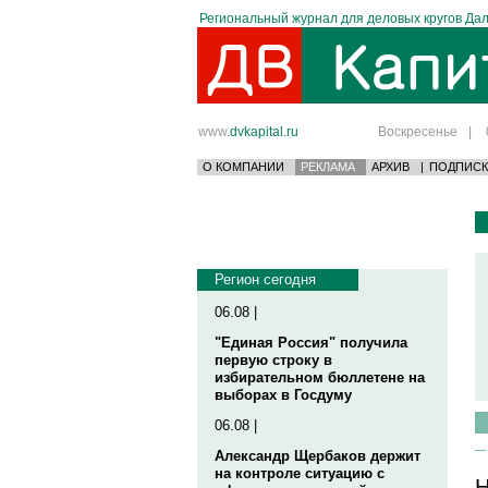
Региональный журнал для деловых кругов Дал
www.
dvkapital.ru
Воскресенье
|
О КОМПАНИИ
РЕКЛАМА
АРХИВ
|
ПОДПИСК
Регион сегодня
06.08 |
"Единая Россия" получила
первую строку в
избирательном бюллетене на
выборах в Госдуму
06.08 |
Александр Щербаков держит
на контроле ситуацию с
Н