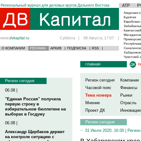
Региональный журнал для деловых кругов Дальнего Востока
АТР
Р
Амурская о
Бурятия
Еврейская 
Забайкаль
Камчатский
Магаданска
www.
dvkapital.ru
Суббота
|
08 Августа, 17:07
|
Приморски
Республика
О КОМПАНИИ
РЕКЛАМА
АРХИВ
|
ПОДПИСКА
|
RSS
|
Сахалинска
Хабаровски
Чукотский 
главная
Р
Регион сегодня
Компании
Регион сегодня
Часовой пояс
Финансы
06.08 |
Тема номера
Рынки
"Единая Россия" получила
Мнение
Отрасль
первую строку в
избирательном бюллетене на
Проект ДК
Инновации
выборах в Госдуму
Регион сегодня
06.08 |
31 Июля 2020, 16:00 |
Регион
Александр Щербаков держит
на контроле ситуацию с
В Хабаровском крае