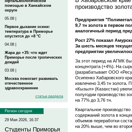
офтальмологической
производство золот
помощью в Ханкайском
округе
05.08 |
Предприятия "Полиметалл
9,7 тн золота в первом по
Первое дыхание осени:
аналогичный период пр
температура в Приморье
опустится до +8 °C
Рост 27% показал Амурск
04.08 |
За шесть месяцев текущег
предприятии увеличилось 
Жара до +35: что ждет
Приморье после тропических
За этот период на АГМК бы
дождей
концентрата (+4%). На сыр
03.08 |
(разрабатывает ООО «Ресу
Осипенко Хабаровского края
Москва помогает развивать
извлечено 3,45 тн золота. 
отечественное
здравоохранение
«Кызыл» (Казахстан) увелич
полугодии производство зо
статьи раздела
на 77% до 3,76 тн.
Квартальное производство
Регион сегодня
содержаний золота в конц
29 Мая 2026, 16:37
объемов переработки соста
на 20% выше, чем во втором
Студенты Приморья