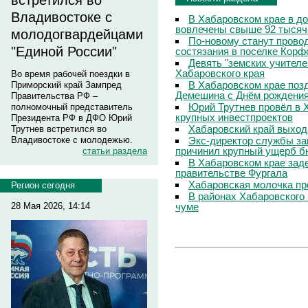
встретился во
Владивостоке с
В Хабаровском крае в д
вовлечены свыше 92 тысяч
молодогвардейцами
По-новому станут прово
"Единой России"
состязания в поселке Корф
Девять "земских учителе
Хабаровского края
Во время рабочей поездки в
В Хабаровском крае поз
Приморский край Зампред
Демешина с Днём рождени
Правительства РФ –
Юрий Трутнев провёл в 
полномочный представитель
крупных инвестпроектов
Президента РФ в ДФО Юрий
Хабаровский край выход
Трутнев встретился во
Экс-директор службы за
Владивостоке с молодежью.
причинил крупный ущерб б
статьи раздела
В Хабаровском крае зад
правительстве Фургала
Хабаровская молочка пр
Регион сегодня
В районах Хабаровского 
чуме
28 Мая 2026, 14:14