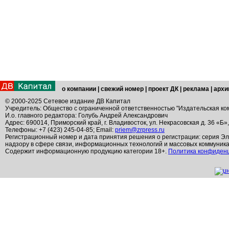
о компании
|
свежий номер
|
проект ДК
|
реклама
|
архи
© 2000-2025 Сетевое издание ДВ Капитал
Учредитель: Общество с ограниченной ответственностью "Издательская ко
И.о. главного редактора: Голубь Андрей Александрович
Адрес: 690014, Приморский край, г. Владивосток, ул. Некрасовская д. 36 «Б»
Телефоны: +7 (423) 245-04-85; Email:
priem@zrpress.ru
Регистрационный номер и дата принятия решения о регистрации: серия Эл
надзору в сфере связи, информационных технологий и массовых коммуник
Содержит информационную продукцию категории 18+.
Политика конфиден