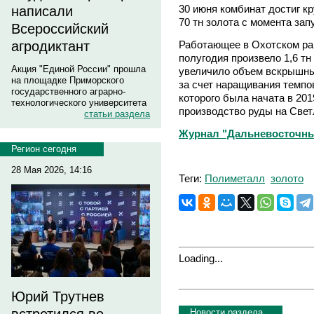
30 июня комбинат достиг кр
написали
70 тн золота с момента запу
Всероссийский
Работающее в Охотском рай
агродиктант
полугодия произвело 1,6 тн
Акция "Единой России" прошла
увеличило объем вскрышных
на площадке Приморского
за счет наращивания темпо
государственного аграрно-
которого была начата в 201
технологического университета
производство руды на Свет
статьи раздела
Журнал "Дальневосточны
Регион сегодня
28 Мая 2026, 14:16
Теги:
Полиметалл
золото
Loading...
Юрий Трутнев
Новости раздела