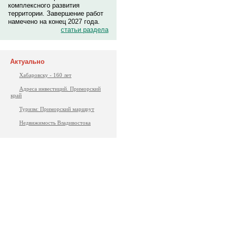
комплексного развития
территории. Завершение работ
намечено на конец 2027 года.
статьи раздела
Актуально
Хабаровску - 160 лет
Адреса инвестиций. Приморский
край
Туризм: Приморский маршрут
Недвижимость Владивостока