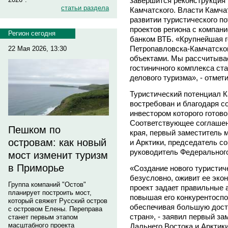
завершится реконструкция 
статьи раздела
Камчатского. Власти Камча
развитии туристического п
проектов региона с компан
Регион сегодня
банком ВТБ. «Крупнейшая г
Петропавловска-Камчатско
22 Мая 2026, 13:30
объектами. Мы рассчитывае
гостиничного комплекса ст
делового туризма», - отмет
Туристический потенциал К
востребован и благодаря с
инвестором которого готов
Соответствующее соглашен
Пешком по
края, первый заместитель 
островам: как новый
и Арктики, председатель с
руководитель Федерального
мост изменит туризм
в Приморье
«Создание нового туристич
безусловно, оживит ее эко
Группа компаний "Остов"
проект задает правильные а
планирует построить мост,
повышая его конкурентоспо
который свяжет Русский остров
обеспечивая большую досту
с островом Елены. Переправа
стран», - заявил первый з
станет первым этапом
масштабного проекта
Дальнего Востока и Аркти