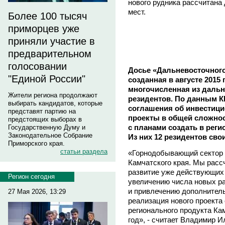
нового рудника рассчитана 
мест.
Более 100 тысяч
приморцев уже
приняли участие в
предварительном
голосовании
Досье «Дальневосточного
"Единой России"
созданная в августе 2015 
многочисленная из даль
Жители региона продолжают
резидентов. По данным К
выбирать кандидатов, которые
соглашения об инвестици
представят партию на
проекты в общей сложнос
предстоящих выборах в
с планами создать в реги
Государственную Думу и
Законодательное Собрание
Из них 12 резидентов св
Приморского края.
статьи раздела
«Горнодобывающий сектор -
Камчатского края. Мы расс
развитие уже действующих 
Регион сегодня
увеличению числа новых р
и привлечению дополнитель
27 Мая 2026, 13:29
реализация нового проекта
регионального продукта Кам
год», - считает Владимир И