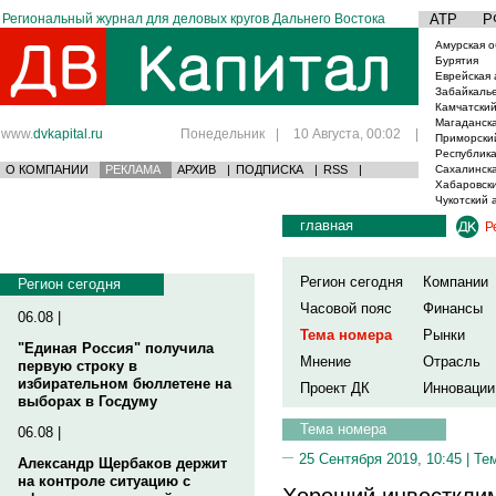
Региональный журнал для деловых кругов Дальнего Востока
АТР
Р
Амурская о
Бурятия
Еврейская 
Забайкаль
Камчатский
Магаданска
www.
dvkapital.ru
Понедельник
|
10 Августа, 00:02
|
Приморски
Республика
О КОМПАНИИ
РЕКЛАМА
АРХИВ
|
ПОДПИСКА
|
RSS
|
Сахалинска
Хабаровски
Чукотский 
главная
Р
Регион сегодня
Компании
Регион сегодня
Часовой пояс
Финансы
06.08 |
Тема номера
Рынки
"Единая Россия" получила
Мнение
Отрасль
первую строку в
избирательном бюллетене на
Проект ДК
Инновации
выборах в Госдуму
Тема номера
06.08 |
25 Сентября 2019, 10:45 |
Те
Александр Щербаков держит
на контроле ситуацию с
Хороший инвестклим