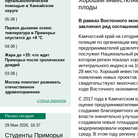
офтальмологической
плоды
помощью в Ханкайском
округе
05.08 |
В рамках Восточного эко
заключил ряд соглашени
Первое дыхание осени:
температура в Приморье
Камчатский край на сегод
опустится до +8 °C
позиции по организации ме
04.08 |
предпринимателей удовлет
послужил Национальный рей
Жара до +35: что ждет
котором регион показал хо
Приморье после тропических
дождей
интегрального индекса на 1
28 место. Хороший инвести
03.08 |
появлению новых проектов 
Москва помогает развивать
свидетельствуют многочис
отечественное
ходе Восточного экономиче
здравоохранение
С 2017 года в Камчатском 
статьи раздела
оценке предпринимателями 
созданию благоприятного и
власти значительно улучши
Регион сегодня
создавали новые площадки
29 Мая 2026, 16:37
модернизировали норматив
среду. В этом году региону
Студенты Приморья