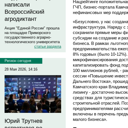
Нацрейтинге положительная
написали
ГЧП, бизнес-портала Камча
Всероссийский
нефинансовых мер поддерж
агродиктант
«Безусловно, у нас создан
инфраструктура. Наряду с
Акция "Единой России" прошла
сохранили прямые меры фи
на площадке Приморского
государственного аграрно-
субсидии на создание и раз
технологического университета
бизнеса. В рамках льготно
статьи раздела
предпринимательства ежего
8% годовых (было 10-12%).
микрофинансирования доста
Регион сегодня
капитализировать фонд по
28 Мая 2026, 14:16
100 миллионов рублей, - ра
сессии «Повышение инвест
Дальнего Востока», прошед
Камчатского края Владими
лизингу - достаточно высо
средствах для туристическ
строительной отраслей. По
предпринимателями рассчит
включены в перечень предм
малого бизнеса».
Юрий Трутнев