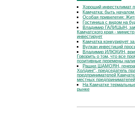
Хороший инвестклимат п
Камчатка: быть началом
Особая привилегия: Жит
Гостиница с видом на б
Владимир ГАЛИЦЫН, зам
Камчатского края - министр
инвестирует
Камчатка конкурирует за
Вулкан инвестиций прос
Владимир ИЛЮХИН, врио 
Говорить о том, что все пр
позитивные перемены нали
Рашид ШАМОЯН, генера
Холдинг", председатель пр
предпринимателей Камчатк
местных предпринимателе
На Камчатке термальные
рынке