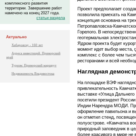
комплексного развития
территории. Завершение работ
Проект предполагает созда
намечено на конец 2027 года.
позволила приехать на Кам
статьи раздела
концепция основана на тре
Петропавловска-Камчатског
Горелого. В непосредственн
Актуально
геотермальная электростанц
Ядром проекта будет курор
Хабаровску - 160 лет
момент идет выбор места, г
Адреса инвестиций. Приморский
комплекс с более чем тыся
край
ресторанами и всей необхо
Туризм: Приморский маршрут
Наглядная демонст
Недвижимость Владивостока
На площадке ВЭФ наглядно
привлекательность Камчатк
выставке «Улица Дальнего 
посетили президент Росси
Индии Нарендра МОДИ. Пре
оформление павильона и вы
он отметил стенд, посвяще
полуострове. «Камчатка воо
природный заповедник в це
более красивого в мире не 