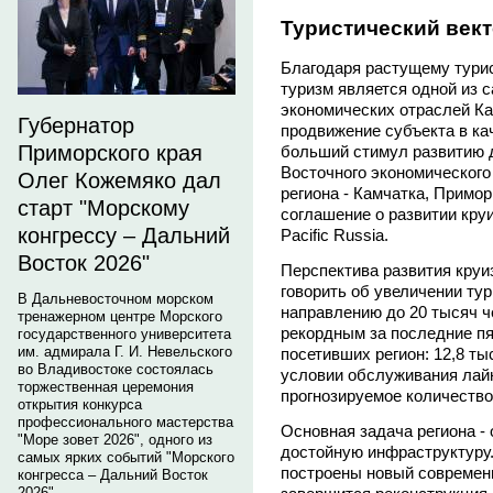
Туристический век
Благодаря растущему турис
туризм является одной из
экономических отраслей Ка
Губернатор
продвижение субъекта в ка
Приморского края
больший стимул развитию д
Восточного экономическог
Олег Кожемяко дал
региона - Камчатка, Примор
старт "Морскому
соглашение о развитии кру
конгрессу – Дальний
Pacific Russia.
Восток 2026"
Перспектива развития круи
говорить об увеличении тур
В Дальневосточном морском
направлению до 20 тысяч ч
тренажерном центре Морского
рекордным за последние пя
государственного университета
им. адмирала Г. И. Невельского
посетивших регион: 12,8 ты
во Владивостоке состоялась
условии обслуживания лай
торжественная церемония
прогнозируемое количество
открытия конкурса
профессионального мастерства
Основная задача региона -
"Море зовет 2026", одного из
достойную инфраструктуру.
самых ярких событий "Морского
построены новый современ
конгресса – Дальний Восток
2026".