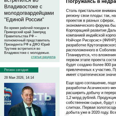
встретился во
Погружаясь в недр
Владивостоке с
Столь пристальное внимани
молодогвардейцами
региону свои плоды: так, н
"Единой России"
проектов в разных сферах. 
экономического форума бы
Во время рабочей поездки в
Корпорацией развития Даль
Приморский край Зампред
компанией индийской корпо
Правительства РФ –
Нэйчэрл Рисорсис» (ФИНР) 
полномочный представитель
Президента РФ в ДФО Юрий
разработке Крутогоровског
Трутнев встретился во
расположенного в Соболевс
Владивостоке с молодежью.
Планируется, что вложения
статьи раздела
первом этапе проекта соста
будет создано более 800 ра
привлеченных к участию. П
Регион сегодня
имеет стратегическое значе
28 Мая 2026, 14:14
Еще одно соглашение, подп
разработки Асачинского ме
расширить добычу и перера
1,2 млрд рублей. Продукци
собственном сырье, будут 
слитках. Первая золотосод
добыта уже в 2020 году. Вс