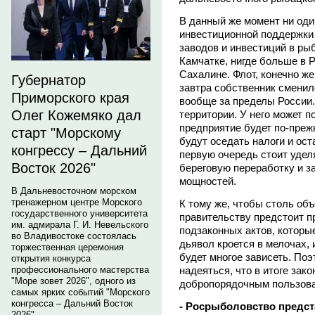
В данный же момент ни оди
инвестиционной поддержки 
заводов и инвестиций в ры
Камчатке, нигде больше в Р
Сахалине. Флот, конечно же,
Губернатор
завтра собственник сменилс
Приморского края
вообще за пределы России. 
Олег Кожемяко дал
территории. У него может п
предприятие будет по-преж
старт "Морскому
будут оседать налоги и ост
конгрессу – Дальний
первую очередь стоит удел
Восток 2026"
береговую переработку и 
мощностей.
В Дальневосточном морском
тренажерном центре Морского
К тому же, чтобы столь об
государственного университета
правительству предстоит п
им. адмирала Г. И. Невельского
подзаконных актов, которы
во Владивостоке состоялась
дьявол кроется в мелочах, и
торжественная церемония
будет многое зависеть. Поэ
открытия конкурса
надеяться, что в итоге зак
профессионального мастерства
"Море зовет 2026", одного из
добропорядочным пользова
самых ярких событий "Морского
конгресса – Дальний Восток
- Росрыболовство предс
2026".