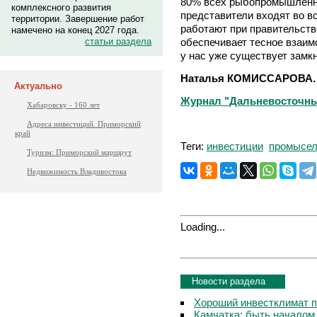
80% всех рыбопромышленны
комплексного развития
представители входят во в
территории. Завершение работ
работают при правительств
намечено на конец 2027 года.
обеспечивает тесное взаим
статьи раздела
у нас уже существует замк
Наталья КОМИССАРОВА.
Актуально
Журнал "Дальневосточный 
Хабаровску - 160 лет
Адреса инвестиций. Приморский
край
Теги:
инвестиции
промысе
Туризм: Приморский маршрут
Недвижимость Владивостока
Loading...
Новости раздела
Хороший инвестклимат п
Камчатка: быть началом