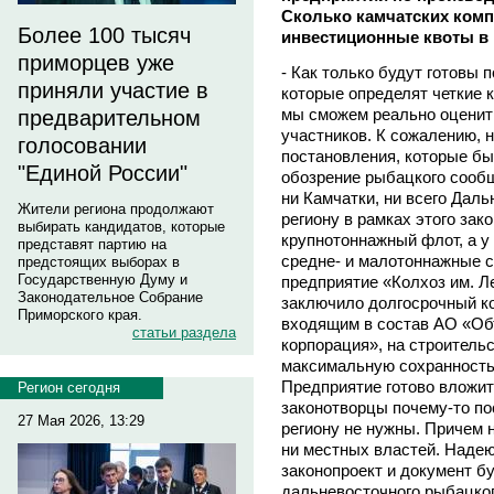
Сколько камчатских комп
Более 100 тысяч
инвестиционные квоты в 
приморцев уже
- Как только будут готовы 
приняли участие в
которые определят четкие 
мы сможем реально оценит
предварительном
участников. К сожалению, 
голосовании
постановления, которые б
"Единой России"
обозрение рыбацкого сообщ
ни Камчатки, ни всего Дал
Жители региона продолжают
региону в рамках этого зак
выбирать кандидатов, которые
крупнотоннажный флот, а у
представят партию на
средне- и малотоннажные с
предстоящих выборах в
Государственную Думу и
предприятие «Колхоз им. Л
Законодательное Собрание
заключило долгосрочный ко
Приморского края.
входящим в состав АО «Об
статьи раздела
корпорация», на строитель
максимальную сохранность 
Предприятие готово вложить
Регион сегодня
законотворцы почему-то по
27 Мая 2026, 13:29
региону не нужны. Причем 
ни местных властей. Надею
законопроект и документ б
дальневосточного рыбацко