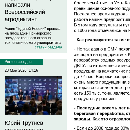
более чем 4 тыс., а Усть-К
написали
превышение основного подхо
Всероссийский
Последнее время подходы 
агродиктант
работа нашим предприятиям
В этом году результаты пу
Акция "Единой России" прошла
с 1906 года отмечались на 
на площадке Приморского
государственного аграрно-
- Как реализуются такие
технологического университета
статьи раздела
- Не так давно в СМИ появ
экспорта на предприятиях
переработку водных ресурс
Регион сегодня
ДВТУ: по итогам шести мес
28 Мая 2026, 14:16
продукции на камчатских п
до 72 тыс. Вопреки распро
очень много продукции на 
которая составляет две тре
есть 150 тыс. тонн, являе
продуктов у россиян.
- Последние восемь лет н
береговая переработка, 
заводы. Как это отразило
Юрий Трутнев
- Если до 2008 года до 30