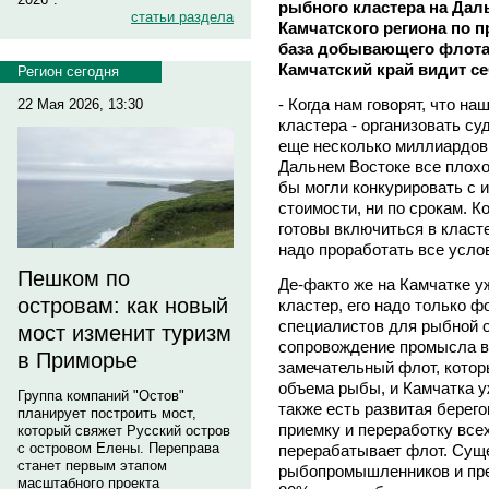
рыбного кластера на Дал
статьи раздела
Камчатского региона по п
база добывающего флота,
Камчатский край видит се
Регион сегодня
- Когда нам говорят, что н
22 Мая 2026, 13:30
кластера - организовать су
еще несколько миллиардов 
Дальнем Востоке все плохо
бы могли конкурировать с 
стоимости, ни по срокам. К
готовы включиться в класте
надо проработать все усло
Пешком по
Де-факто же на Камчатке 
островам: как новый
кластер, его надо только 
специалистов для рыбной о
мост изменит туризм
сопровождение промысла в 
в Приморье
замечательный флот, кото
объема рыбы, и Камчатка у
Группа компаний "Остов"
также есть развитая берего
планирует построить мост,
приемку и переработку все
который свяжет Русский остров
с островом Елены. Переправа
перерабатывает флот. Суще
станет первым этапом
рыбопромышленников и пре
масштабного проекта