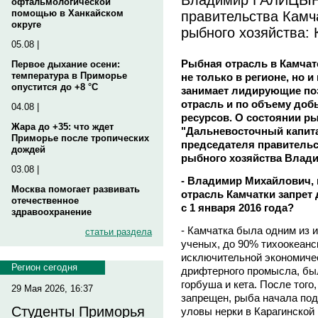
офтальмологической
правительства Камча
помощью в Ханкайском
округе
рыбного хозяйства: 
05.08 |
Рыбная отрасль в Камчат
Первое дыхание осени:
температура в Приморье
не только в регионе, но и
опустится до +8 °C
занимает лидирующие по
отрасль и по объему до
04.08 |
ресурсов. О состоянии 
Жара до +35: что ждет
"Дальневосточный капита
Приморье после тропических
председателя правительс
дождей
рыбного хозяйства Вла
03.08 |
- Владимир Михайлович,
Москва помогает развивать
отрасль Камчатки запрет
отечественное
с 1 января 2016 года?
здравоохранение
- Камчатка была одним из 
статьи раздела
ученых, до 90% тихоокеанс
исключительной экономичес
Регион сегодня
дрифтерного промысла, был
горбуша и кета. После тог
29 Мая 2026, 16:37
запрещен, рыба начала под
Студенты Приморья
уловы нерки в Карагинской 