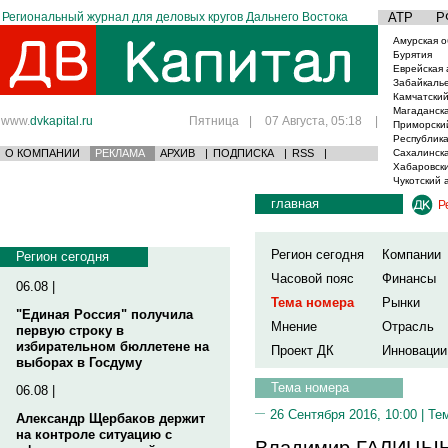
Региональный журнал для деловых кругов Дальнего Востока
АТР
Р
Амурская о
Бурятия
Еврейская 
Забайкаль
Камчатский
Магаданска
www.
dvkapital.ru
Пятница
|
07 Августа, 05:18
|
Приморски
Республика
О КОМПАНИИ
РЕКЛАМА
АРХИВ
|
ПОДПИСКА
|
RSS
|
Сахалинска
Хабаровски
Чукотский 
главная
Р
Регион сегодня
Компании
Регион сегодня
Часовой пояс
Финансы
06.08 |
Тема номера
Рынки
"Единая Россия" получила
Мнение
Отрасль
первую строку в
избирательном бюллетене на
Проект ДК
Инновации
выборах в Госдуму
Тема номера
06.08 |
26 Сентября 2016, 10:00 |
Те
Александр Щербаков держит
на контроле ситуацию с
Владимир ГАЛИЦЫН