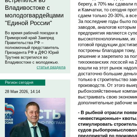
встретился во
берегу, а 70% мы сдавали
Владивостоке с
и Камчатки, то сегодня пр
молодогвардейцами
сдаем только 20-30%, а вс
За последние годы было п
"Единой России"
заводов, аналогов которым
предприятия являются суп
Во время рабочей поездки в
Приморский край Зампред
высокотехнологичными, их 
Правительства РФ –
готовой продукции достигае
полномочный представитель
построены благодаря тому,
Президента РФ в ДФО Юрий
решение и закрепило за по
Трутнев встретился во
тихоокеанских лососей на 2
Владивостоке с молодежью.
статьи раздела
вошли на этот рынок надол
достаточно большие деньги
только в строительство зав
Регион сегодня
производств. От этого выигр
рыбохозяйственные компан
28 Мая 2026, 14:14
выстраивать свою экономик
дополнительные рабочие м
- В рыбной отрасли появи
«инвестиционные» квоты,
стимулировать строитель
судов рыбопромыслового 
предприятий по производ