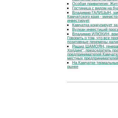
Особая привилегия: Жит
Гостиница с видом на б
Владимир ГАЛИЦЫН, зам
Камчатского края - министр
инвестирует
Камчатка конкурирует за
Вулкан инвестиций прос
Владимир ИЛЮХИН, врио 
Говорить о том, что все пр
позитивные перемены нали
Рашид ШАМОЯН, генера
Холдинг", председатель пр
предпринимателей Камчатк
местных предпринимателе
На Камчатке термальные
рынке