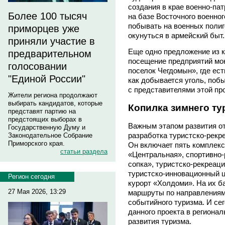
создания в крае военно-пат
Более 100 тысяч
на базе Восточного военног
побывать на военных полиг
приморцев уже
окунуться в армейский быт.
приняли участие в
Еще одно предложение из к
предварительном
посещение предприятий мо
голосовании
поселок Чегдомын», где ес
"Единой России"
как добывается уголь, поб
с представителями этой пр
Жители региона продолжают
выбирать кандидатов, которые
Копилка зимнего ту
представят партию на
предстоящих выборах в
Важным этапом развития от
Государственную Думу и
разработка туристско-рекр
Законодательное Собрание
Приморского края.
Он включает пять комплекс
статьи раздела
«Центральная», спортивно
сопка», туристско-рекреац
туристско-инновационный 
Регион сегодня
курорт «Холдоми». На их б
27 Мая 2026, 13:29
маршруты по направлениям 
событийного туризма. И се
данного проекта в регион
развития туризма.