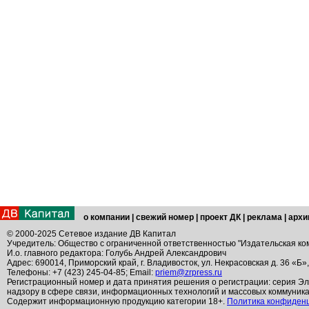
о компании
|
свежий номер
|
проект ДК
|
реклама
|
архи
© 2000-2025 Сетевое издание ДВ Капитал
Учредитель: Общество с ограниченной ответственностью "Издательская ко
И.о. главного редактора: Голубь Андрей Александрович
Адрес: 690014, Приморский край, г. Владивосток, ул. Некрасовская д. 36 «Б»
Телефоны: +7 (423) 245-04-85; Email:
priem@zrpress.ru
Регистрационный номер и дата принятия решения о регистрации: серия Эл
надзору в сфере связи, информационных технологий и массовых коммуник
Содержит информационную продукцию категории 18+.
Политика конфиден