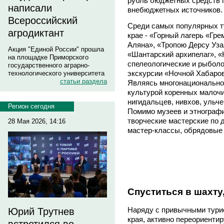
рубль бюджетных средств 
написали
внебюджетных источников.
Всероссийский
Среди самых популярных т
агродиктант
крае - «Горный лагерь «Гр
Аляна», «Тропою Дерсу Уза
Акция "Единой России" прошла
«Шантарский архипелаг», «
на площадке Приморского
спелеологические и рыболо
государственного аграрно-
экскурсии «Ночной Хабаро
технологического университета
статьи раздела
Являясь многонациональной
культурой коренных малочи
нигидальцев, нивхов, ульчей
Регион сегодня
Помимо музеев и этнографи
творческие мастерские по 
28 Мая 2026, 14:16
мастер-классы, обрядовые
Спуститься в шахту
Наряду с привычными тури
Юрий Трутнев
края, активно переориенти