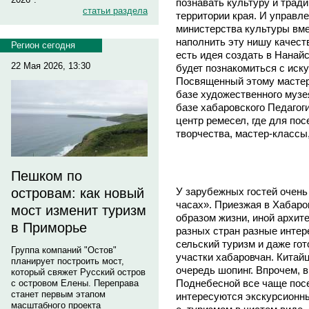
познавать культуру и трад
статьи раздела
территории края. И управле
министерства культуры вме
наполнить эту нишу качест
Регион сегодня
есть идея создать в Нанай
22 Мая 2026, 13:30
будет познакомиться с иск
Посвященный этому мастер
базе художественного музе
базе хабаровского Педагог
центр ремесел, где для по
творчества, мастер-класс
Пешком по
У зарубежных гостей очень
островам: как новый
часах». Приезжая в Хабаро
мост изменит туризм
образом жизни, иной архит
в Приморье
разных стран разные интер
сельский туризм и даже го
Группа компаний "Остов"
участки хабаровчан. Китай
планирует построить мост,
очередь шопинг. Впрочем, 
который свяжет Русский остров
Поднебесной все чаще пос
с островом Елены. Переправа
станет первым этапом
интересуются экскурсионны
масштабного проекта