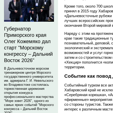
Кроме того, около 700 школ
принял в 2015 году Хабаро
«Дальневосточные рубежи 
лучших всероссийских про
окончания Второй мировой 
Губернатор
Наряду с этим на протяжен
Приморского края
крае такие традиционные ту
Олег Кожемяко дал
познавательный, деловой, 
старт "Морскому
экологический и экстремал
возможностей и услуг горн
конгрессу – Дальний
затем и со строительством
Восток 2026"
«Хекцир» пополнится «копи
территории.
В Дальневосточном морском
тренажерном центре Морского
Событие как повод 
государственного университета
им. адмирала Г. И. Невельского
во Владивостоке состоялась
Событийный туризм все акт
торжественная церемония
Хабаровский край не исклю
открытия конкурса
«Серебряная корюшка», «Аи
профессионального мастерства
«фирменные» мероприятия 
"Море зовет 2026", одного из
со стороны туристов. Также
самых ярких событий "Морского
интерес к различным масте
конгресса – Дальний Восток
2026".