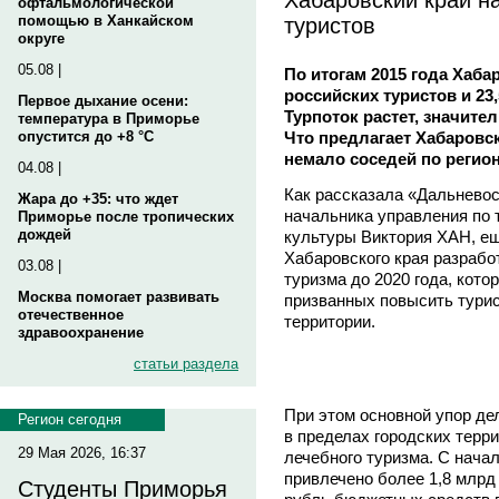
офтальмологической
туристов
помощью в Ханкайском
округе
05.08 |
По итогам 2015 года Хаба
российских туристов и 23
Первое дыхание осени:
Турпоток растет, значите
температура в Приморье
Что предлагает Хабаровск
опустится до +8 °C
немало соседей по регио
04.08 |
Как рассказала «Дальнево
Жара до +35: что ждет
начальника управления по 
Приморье после тропических
дождей
культуры Виктория ХАН, ещ
Хабаровского края разрабо
03.08 |
туризма до 2020 года, кото
Москва помогает развивать
призванных повысить тури
отечественное
территории.
здравоохранение
статьи раздела
При этом основной упор де
Регион сегодня
в пределах городских терри
29 Мая 2026, 16:37
лечебного туризма. С нача
привлечено более 1,8 млрд
Студенты Приморья