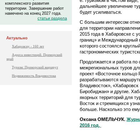
е. туризмом в чистом виде,
комплексного развития
дальнейшее увеличение тур
территории. Завершение работ
будет усиливаться.
намечено на конец 2027 года.
статьи раздела
С большим интересом отнес
для территории направлени
2015 года в Хабаровске с 
Актуально
границ» и Международный 
которого состоялся круглы
Хабаровску - 160 лет
гастрономических туристск
Адреса инвестиций. Приморский
край
Продолжается и работа по 
межрегиональных туров для
Туризм: Приморский маршрут
проект «Восточное кольцо 
Недвижимость Владивостока
разрабатываются маршруты
Владивосток», «Хабаровск 
Биробиджан» и другие. Хаб
якорных территорий для ту
Восток и стремящихся узна
больше. Насколько это ему
Оксана ОМЕЛЬЧУК.
Журна
2016 год.