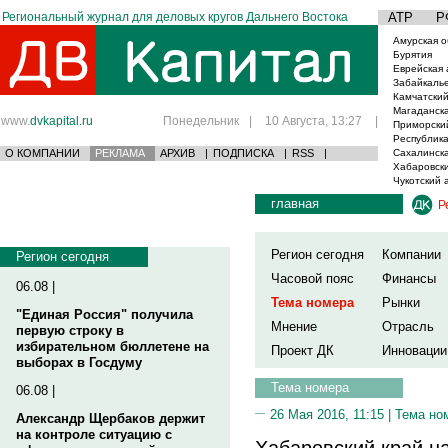
Региональный журнал для деловых кругов Дальнего Востока
АТР
Р
Амурская о
Бурятия
Еврейская 
Забайкаль
Камчатский
Магаданска
www.
dvkapital.ru
Понедельник
|
10 Августа, 13:27
|
Приморски
Республика
О КОМПАНИИ
РЕКЛАМА
АРХИВ
|
ПОДПИСКА
|
RSS
|
Сахалинска
Хабаровски
Чукотский 
главная
Р
Регион сегодня
Компании
Регион сегодня
Часовой пояс
Финансы
06.08 |
Тема номера
Рынки
"Единая Россия" получила
Мнение
Отрасль
первую строку в
избирательном бюллетене на
Проект ДК
Инновации
выборах в Госдуму
Тема номера
06.08 |
26 Мая 2016, 11:15 |
Тема но
Александр Щербаков держит
на контроле ситуацию с
Хабаровский край н