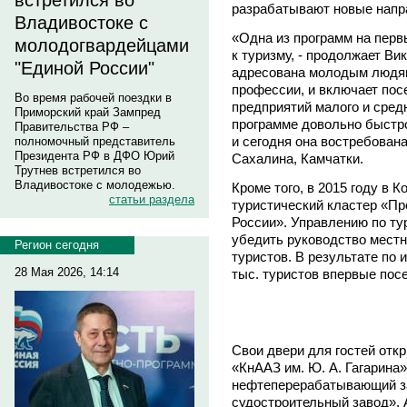
встретился во
разрабатывают новые напр
Владивостоке с
«Одна из программ на перв
молодогвардейцами
к туризму, - продолжает Ви
"Единой России"
адресована молодым людям
профессии, и включает по
Во время рабочей поездки в
предприятий малого и средн
Приморский край Зампред
программе довольно быстро
Правительства РФ –
и сегодня она востребован
полномочный представитель
Президента РФ в ДФО Юрий
Сахалина, Камчатки.
Трутнев встретился во
Владивостоке с молодежью.
Кроме того, в 2015 году в 
статьи раздела
туристический кластер «Пр
России». Управлению по ту
убедить руководство местн
Регион сегодня
туристов. В результате по 
28 Мая 2026, 14:14
тыс. туристов впервые пос
Свои двери для гостей от
«КнААЗ им. Ю. А. Гагарина
нефтеперерабатывающий за
судостроительный завод». 