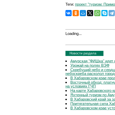
Теги:
проект "туризм: Примо
Loading...
Новости раздела
Амурская "ФИШка" идет 
Урожай на полях ВЭФ
Скребущий небо и сердц
небоскреба расколол горо
В Хабаровском крае про
Восточный обход: платну
на условиях ГЧП
На карте Хабаровского 
Яхтенный туризм по Амур
В Хабаровский край за 
Притягательная сила Хаб
В Хабаровском крае уст