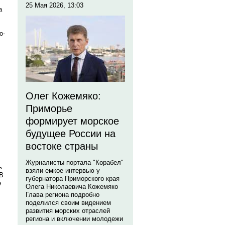
25 Мая 2026, 13:03
а
о-
Олег Кожемяко:
Приморье
формирует морское
будущее России на
востоке страны
Журналисты портала "Корабел"
ь
взяли емкое интервью у
 В
губернатора Приморского края
е
Олега Николаевича Кожемяко
Глава региона подробно
поделился своим видением
развития морских отраслей
региона и включении молодежи