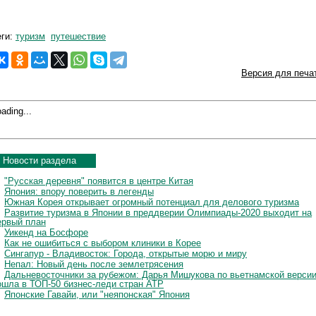
еги:
туризм
путешествие
Версия для печа
ading...
Новости раздела
"Русская деревня" появится в центре Китая
Япония: впору поверить в легенды
Южная Корея открывает огромный потенциал для делового туризма
Развитие туризма в Японии в преддверии Олимпиады-2020 выходит на
ервый план
Уикенд на Босфоре
Как не ошибиться с выбором клиники в Корее
Сингапур - Владивосток: Города, открытые морю и миру
Непал: Новый день после землетрясения
Дальневосточники за рубежом: Дарья Мишукова по вьетнамской верси
ошла в ТОП-50 бизнес-леди стран АТР
Японские Гавайи, или "неяпонская" Япония