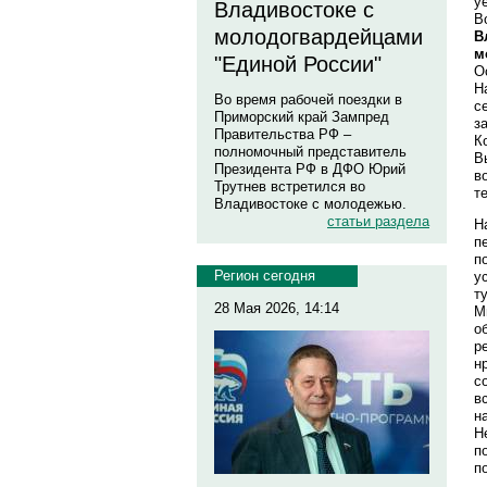
у
Владивостоке с
В
молодогвардейцами
В
м
"Единой России"
О
Н
Во время рабочей поездки в
с
Приморский край Зампред
з
Правительства РФ –
К
полномочный представитель
В
Президента РФ в ДФО Юрий
в
Трутнев встретился во
т
Владивостоке с молодежью.
статьи раздела
Н
п
п
Регион сегодня
у
т
28 Мая 2026, 14:14
М
о
р
н
с
в
н
Н
п
п