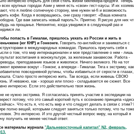
ыло интересно открыть для себя стиль жизни бекпекера-бродяги. Теперь
о всех крупных городах Азии у меня есть «свои» гест-хаусы. И их хозяев
нают, что я люблю солнечную сторону, мне нужен wi-fi и возможность
арить кофе. Когда я возвращаюсь, они сразу говорят: «Ваша комната
вободна. Где вам записать новый пароль?». Приятно. Я рисую для них чт
ибудь на прощанье. Непонятно, когда увидимся в следующий раз и
видимся ли.
тобы попасть в Гималаи, пришлось уехать из России и жить в
еньчжене (юг КНР) и Гонконге.
Говорить по-английски и заниматься с
нструкторами в международных командах. Пришлось приучить себя к
ысли о том, что мир интернационален и мое представление о нем - лишь
езультат воспитания в монокультуре, за железным занавесом. Работа -
ереводы, преподавание языков и живописи. Ничего великого. Но на тот
омент времени вокруг - Гонконг, а впереди - Гималаи. Тяга к экстриму, как
азбавителю повседневной рутины, чтобы избавиться от серости в глазах,
рошла. Стало просто интересно жить. Так всегда, если живешь СВОЮ
изнь. И неважно, как - хорошо или плохо - складывается ее сюжет. Все
авно интересно. Если это действительно твоя жизнь.
не не нужно экстрима. Я согласилась принять участие в экспедиции на
верест потому, что это самый короткий путь к осознанию принципа «здес
 сейчас». Что есть я, что есть мир и что следует делать в связи с этим?
ире полно вещей, которыми следует заняться только потому, что ты тож
еловек. Это интересно. И это другой честный вопрос миру, на который я
очу получить не менее честный ответ.
се материалы журнала
"Дальневосточный капитал" N2, февраль,
013.