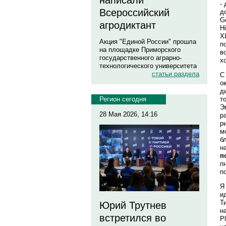
написали
-
Всероссийский
д
G
агродиктант
H
Х
Акция "Единой России" прошла
п
на площадке Приморского
в
государственного аграрно-
х
технологического университета
статьи раздела
С
о
д
т
Регион сегодня
Э
28 Мая 2026, 14:16
р
р
м
б
н
п
п
п
Я
и
Т
Юрий Трутнев
н
встретился во
P