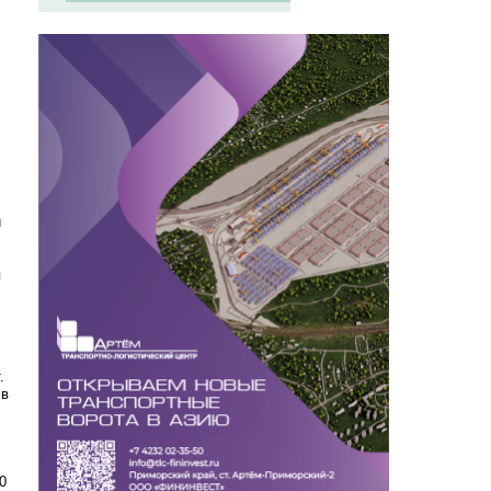
и
я
.
 в
0