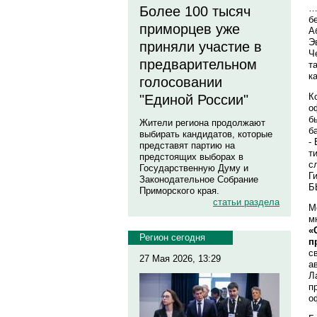
…
Более 100 тысяч
б
приморцев уже
А
Э
приняли участие в
Ч
предварительном
т
к
голосовании
К
"Единой России"
о
б
Жители региона продолжают
б
выбирать кандидатов, которые
-
представят партию на
т
предстоящих выборах в
с
Государственную Думу и
Г
Законодательное Собрание
Б
Приморского края.
статьи раздела
М
м
«
Регион сегодня
п
с
27 Мая 2026, 13:29
а
Л
п
о