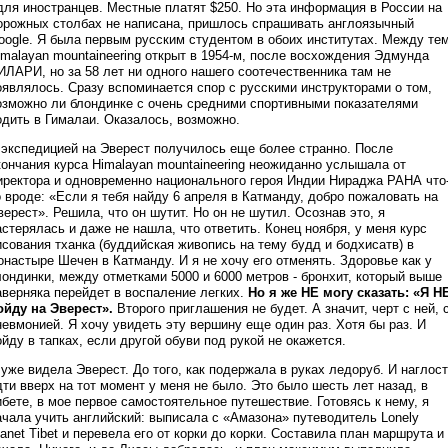
 для иностранцев. Местные платят $250. Но эта информация в России на
орожных столбах не написана, пришлось спрашивать англоязычный
oogle. Я была первым русским студентом в обоих институтах. Между те
imalayan mountaineering открыт в 1954-м, после восхождения Эдмунда
ИЛАРИ, но за 58 лет ни одного нашего соотечественника там не
оявлялось. Сразу вспоминается спор с русскими инструкторами о том,
озможно ли блондинке с очень средними спортивными показателями
одить в Гималаи. Оказалось, возможно.
 экспедицией на Эверест получилось еще более странно. После
кончания курса Himalayan mountaineering неожиданно услышала от
иректора и одновременно национального героя Индии Нираджа РАНА что
о вроде: «Если я тебя найду 6 апреля в Катманду, добро пожаловать на
верест». Решила, что он шутит. Но он не шутил. Осознав это, я
астерялась и даже не нашла, что ответить. Конец ноября, у меня курс
исования тханка (буддийская живопись на тему будд и бодхисатв) в
онастыре Шечен в Катманду. И я не хочу его отменять. Здоровье как у
лондинки, между отметками 5000 и 6000 метров - бронхит, который выше
аверняка перейдет в воспаление легких.
Но я же НЕ могу сказать: «Я Н
ойду на Эверест».
Второго приглашения не будет. А значит, черт с ней, 
невмонией. Я хочу увидеть эту вершину еще один раз. Хотя бы раз. И
ойду в тапках, если другой обуви под рукой не окажется.
 уже видела Эверест. До того, как подержала в руках ледоруб. И наглос
дти вверх на тот момент у меня не было. Это было шесть лет назад, в
ибете, в мое первое самостоятельное путешествие. Готовясь к нему, я
ачала учить английский: выписала с «Амазона» путеводитель Lonely
lanet Tibet и перевела его от корки до корки. Составила план маршрута и