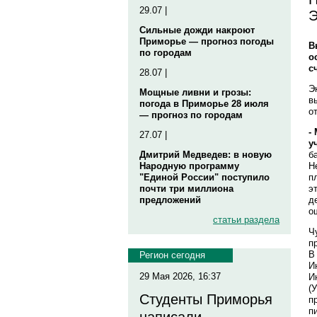
29.07 |
Э
Сильные дожди накроют
Приморье — прогноз погоды
В
по городам
о
с
28.07 |
Э
Мощные ливни и грозы:
в
погода в Приморье 28 июля
о
— прогноз по городам
-
27.07 |
у
б
Дмитрий Медведев: в новую
Н
Народную программу
п
"Единой России" поступило
э
почти три миллиона
д
предложений
о
статьи раздела
Ч
п
В
Регион сегодня
И
29 Мая 2026, 16:37
И
(
Студенты Приморья
п
п