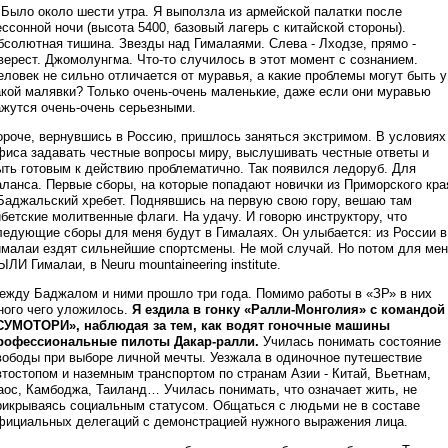
Было около шести утра. Я выползла из армейской палатки после
ессонной ночи (высота 5400, базовый лагерь с китайской стороны).
бсолютная тишина. Звезды над Гималаями. Слева - Лходзе, прямо -
верест. Джомолунгма. Что-то случилось в этот момент с сознанием.
еловек не сильно отличается от муравья, а какие проблемы могут быть у
акой малявки? Только очень-очень маленькие, даже если они муравью
ажутся очень-очень серьезными.
ороче, вернувшись в Россию, пришлось заняться экстримом. В условиях
фиса задавать честные вопросы миру, выслушивать честные ответы и
ыть готовым к действию проблематично. Так появился ледоруб. Для
аланса. Первые сборы, на которые попадают новички из Приморского кра
 Баджальский хребет. Поднявшись на первую свою гору, вешаю там
ибетские молитвенные флаги. На удачу. И говорю инструктору, что
ледующие сборы для меня будут в Гималаях. Он улыбается: из России в
ималаи ездят сильнейшие спортсмены. Не мой случай. Но потом для ме
ЫЛИ Гималаи, в Neuru mountaineering institute.
ежду Баджалом и ними прошло три года. Помимо работы в «ЗР» в них
ного чего уложилось.
Я ездила в гонку «Ралли-Монголия» с командой
СУМОТОРИ», наблюдая за тем, как водят гоночные машины
рофессиональные пилоты Дакар-ралли.
Училась понимать состояние
вободы при выборе личной мечты. Уезжала в одиночное путешествие
втостопом и наземным транспортом по странам Азии - Китай, Вьетнам,
аос, Камбоджа, Таиланд… Училась понимать, что означает жить, не
рикрываясь социальным статусом. Общаться с людьми не в составе
фициальных делегаций с демонстрацией нужного выражения лица.