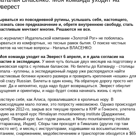
верест
ырваться из повседневной рутины, услышать себя, настоящего,
сознать свое предназначение и, обретя внутреннюю свободу, стать
частливым мечтают многие. Решаются не все.
кс-журналист Издательской компании «Золотой Рог» не побоялась
ырваться из комфортных, но тесных рамок бытия. О поиске честных
тветов на честные вопросы - Наталья ВЛАСЕНКО:
 Моя команда уходит на Эверест 6 апреля, и я дала согласие на
частие в экспедиции.
У меня чуть больше двух месяцев на подготовку 
анковская карта с нулевым балансом. Но билеты до Катманду - столицы
епала - куплены, а экспедиционный лидер уже распорядился найти
ластиковые ботинки нужного размера и проверить крепления «кошек» дл
той crazy Russian. Билеты в один конец. На обратную дорогу просто нет
енег. Да и непонятно, куда надо будет возвращаться. Эверест обнулит
щущения и ориентиры, и надо будет снова начинать жизнь с нуля.
увствую себя, как Алиса, провалившаяся в кроличью нору. В
роисходящем мало логики, это попросту невозможно. Однако происходит
 октябре 2012-го, закрыв все текущие проекты в КНР и Гонконге, улетела
ндию на второй курс Himalayan mountaineering institute (Дарджилинг,
ндия). Первый курс был годом раньше, в Neuru mountaineering institute
Уттаракханд, Индия). Сборы там проходят в Гималаях (других гор там
росто нет), и месяц с инструкторами, ходившими на восьмитысячники,
итанием, снаряжением, медобеспечением и транспортом обходится в $65