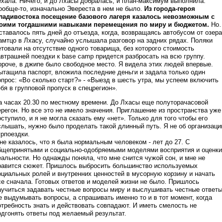
ехала. Ничего, и до Лхасы добралась, и план-максимум выполнила.
ообще-то, изначально Эвереста в нем не было.
Из города-героя
ладивостока посещение базового лагеря казалось невозможным с
оими тогдашними навыками перемещения по миру и бюджетом.
Но
ставалось пять дней до отъезда, когда, возвращаясь автобусом от озера
амтцо в Лхасу, случайно услышала разговор на задних рядах. Поляки
етовали на отсутствие одного товарища, без которого стоимость
автрашней поездки к base camp придется разбросать на всю группу.
ороче, в джипе было свободное место. Я видела этих людей впервые.
ытащила паспорт, вложила последние деньги и задала только один
опрос: «Во сколько старт?» - «Выезд в шесть утра, мы успеем включить
ебя в групповой пропуск в спецрегион».
а часах 20.30 по местному времени. До Лхасы еще полуторачасовой
ерегон. Но все это не имело значения. Приглашение из пространства уже
оступило, и я не могла сказать ему «нет». Только для того чтобы его
слышать, нужно было проделать такой длинный путь. Я не об организаци
урпоездки.
не казалось, что я была нормальным человеком - лет до 27. С
бщепринятыми и социально-одобряемыми моделями восприятия и оценки
еальности. Но однажды поняла, что мне снится чужой сон, и мне не
равится сюжет. Пришлось выбросить большинство используемых
оциальных ролей и внутренних ценностей в мусорную корзину и начать
се сначала. Готовых ответов и моделей жизни не было. Пришлось
аучиться задавать честные вопросы миру и выслушивать честные ответы
е выдумывать вопросы, а спрашивать именно то и в тот момент, когда
отребность знать и действовать совпадают. И иметь смелость не
одгонять ответы под желаемый результат.