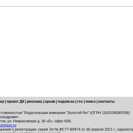
ер
|
проект ДК
|
реклама
|
архив
|
подписка
|
rss
|
поиск
|
контакты
тственностью "Издательская компания "Золотой Рог" (ОГРН 1162536095358)
ксандрович
ток, ул. Некрасовская д. 36 «Б», офис 606;
zrpress.ru
шения о регистрации: серия Эл № ФС77-80974 от 30 апреля 2021 г.; зарегис