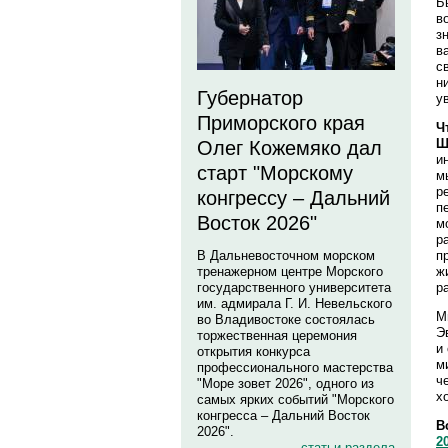
Б
в
з
в
с
н
Губернатор
у
Приморского края
Ч
Ш
Олег Кожемяко дал
и
старт "Морскому
м
р
конгрессу – Дальний
п
Восток 2026"
м
р
п
В Дальневосточном морском
ж
тренажерном центре Морского
р
государственного университета
им. адмирала Г. И. Невельского
М
во Владивостоке состоялась
Э
торжественная церемония
и
открытия конкурса
м
профессионального мастерства
ч
"Море зовет 2026", одного из
х
самых ярких событий "Морского
конгресса – Дальний Восток
В
2026".
2
статьи раздела