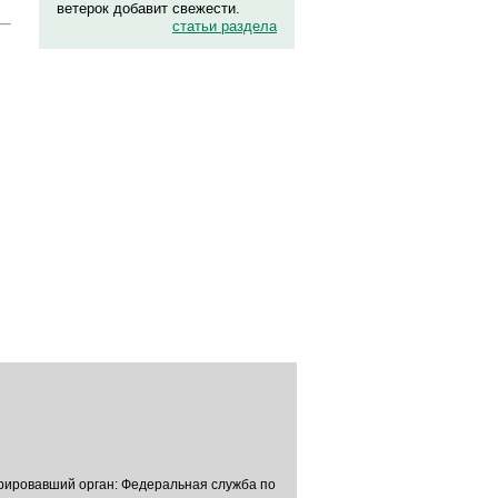
ветерок добавит свежести.
статьи раздела
трировавший орган: Федеральная служба по