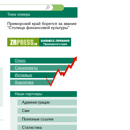
Тема номера
Приморский край борется за звание
"Столица финансовой культуры"
Опрос
Спецпроекты
Интервью
Аналитика
Наши партнеры
Администрации
Сми
Полезные ссылки
Статистика