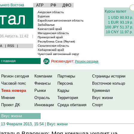
ьнего Востока
АТР
РФ
ДФО
Курсы валют
Амурская область
Бурятия
1 USD
80.93 р.
Еврейская автономная область
1 EUR
93.19 р.
Забайкалье
100 JPY
51.37 р.
Камчатский край
10 CNY
11.97 р.
Магаданская область
06 Августа, 11:42
|
Приморский край
Республика Саха (Якутия)
А
|
RSS
|
Сахалинская область
Хабаровский край
Чукотский автономный округ
главная
Рекомендует:
Регион сегодня
Регион сегодня
Компании
Партнеры
Страницы истории
Часовой пояс
Финансы
Персона
Восточное кольцо
Тема номера
Рынки
Кадры
Криминал
Мнение
Отрасль
Территория
Вкус жизни
Проект ДК
Инновации
Среда обитания
Спорт
Вкус жизни
13 Февраля 2013, 15:54 |
Вкус жизни
аталья Власенко: Моя команда уходит на