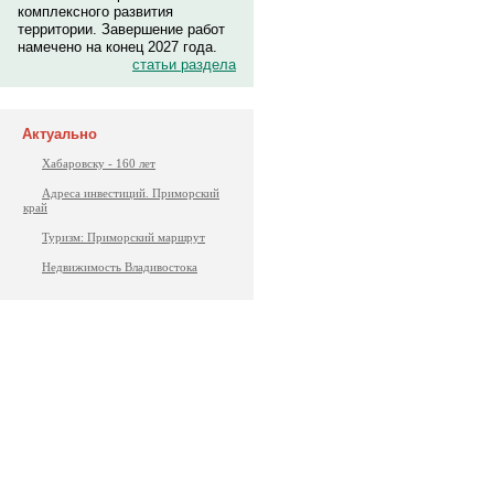
комплексного развития
территории. Завершение работ
намечено на конец 2027 года.
статьи раздела
Актуально
Хабаровску - 160 лет
Адреса инвестиций. Приморский
край
Туризм: Приморский маршрут
Недвижимость Владивостока