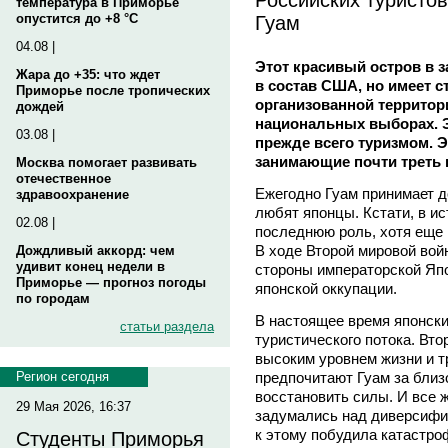
температура в Приморье
Гуам
опустится до +8 °C
04.08 |
Этот красивый остров в з
Жара до +35: что ждет
в состав США, но имеет 
Приморье после тропических
организованной территори
дождей
национальных выборах. 
03.08 |
прежде всего туризмом. 
занимающие почти треть 
Москва помогает развивать
отечественное
Ежегодно Гуам принимает до
здравоохранение
любят японцы. Кстати, в и
02.08 |
последнюю роль, хотя еще в
В ходе Второй мировой вой
Дождливый аккорд: чем
удивит конец недели в
стороны императорской Япо
Приморье — прогноз погоды
японской оккупации.
по городам
В настоящее время японски
статьи раздела
туристического потока. Вто
высоким уровнем жизни и т
предпочитают Гуам за близ
Регион сегодня
восстановить силы. И все 
29 Мая 2026, 16:37
задумались над диверсифик
к этому побудила катастро
Студенты Приморья