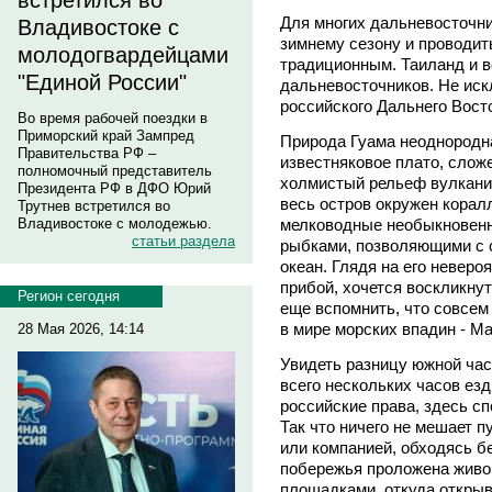
встретился во
Для многих дальневосточни
Владивостоке с
зимнему сезону и проводить
молодогвардейцами
традиционным. Таиланд и 
"Единой России"
дальневосточников. Не иск
российского Дальнего Восто
Во время рабочей поездки в
Приморский край Зампред
Природа Гуама неоднородна
Правительства РФ –
известняковое плато, слож
полномочный представитель
холмистый рельеф вулкани
Президента РФ в ДФО Юрий
весь остров окружен корал
Трутнев встретился во
мелководные необыкновенн
Владивостоке с молодежью.
статьи раздела
рыбками, позволяющими с с
океан. Глядя на его невер
прибой, хочется воскликну
Регион сегодня
еще вспомнить, что совсем
в мире морских впадин - Ма
28 Мая 2026, 14:14
Увидеть разницу южной час
всего нескольких часов езд
российские права, здесь сп
Так что ничего не мешает 
или компанией, обходясь бе
побережья проложена живо
площадками, откуда откры