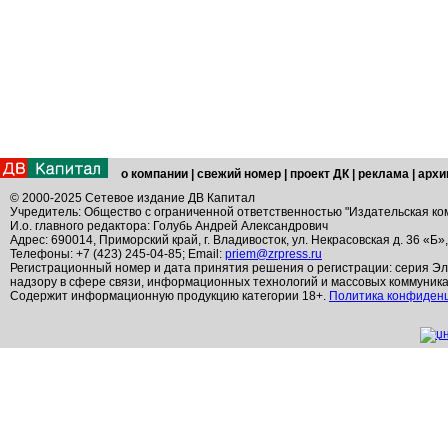
о компании
|
свежий номер
|
проект ДК
|
реклама
|
архи
© 2000-2025 Сетевое издание ДВ Капитал
Учредитель: Общество с ограниченной ответственностью "Издательская ко
И.о. главного редактора: Голубь Андрей Александрович
Адрес: 690014, Приморский край, г. Владивосток, ул. Некрасовская д. 36 «Б»
Телефоны: +7 (423) 245-04-85; Email:
priem@zrpress.ru
Регистрационный номер и дата принятия решения о регистрации: серия Эл
надзору в сфере связи, информационных технологий и массовых коммуник
Содержит информационную продукцию категории 18+.
Политика конфиден