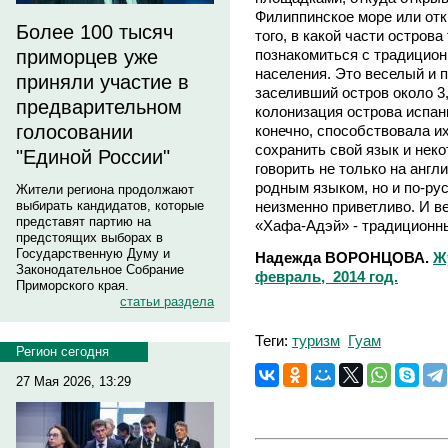
Филиппинское море или отк
Более 100 тысяч
того, в какой части остров
познакомиться с традицио
приморцев уже
населения. Это веселый и 
приняли участие в
заселивший остров около 3
предварительном
колонизация острова испа
голосовании
конечно, способствовала и
сохранить свой язык и нек
"Единой России"
говорить не только на анг
родным языком, но и по-рус
Жители региона продолжают
неизменно приветливо. И в
выбирать кандидатов, которые
представят партию на
«Хафа-Адэй» - традиционн
предстоящих выборах в
Государственную Думу и
Надежда ВОРОНЦОВА.
Ж
Законодательное Собрание
февраль, 2014 год.
Приморского края.
статьи раздела
Теги:
туризм
Гуам
Регион сегодня
27 Мая 2026, 13:29