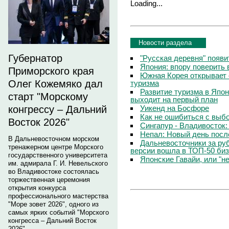
Loading...
Новости раздела
Губернатор
"Русская деревня" появи
Япония: впору поверить 
Приморского края
Южная Корея открывает 
Олег Кожемяко дал
туризма
Развитие туризма в Япо
старт "Морскому
выходит на первый план
Уикенд на Босфоре
конгрессу – Дальний
Как не ошибиться с выб
Восток 2026"
Сингапур - Владивосток:
Непал: Новый день посл
В Дальневосточном морском
Дальневосточники за ру
тренажерном центре Морского
версии вошла в ТОП-50 биз
государственного университета
Японские Гавайи, или "н
им. адмирала Г. И. Невельского
во Владивостоке состоялась
торжественная церемония
открытия конкурса
профессионального мастерства
"Море зовет 2026", одного из
самых ярких событий "Морского
конгресса – Дальний Восток
2026".