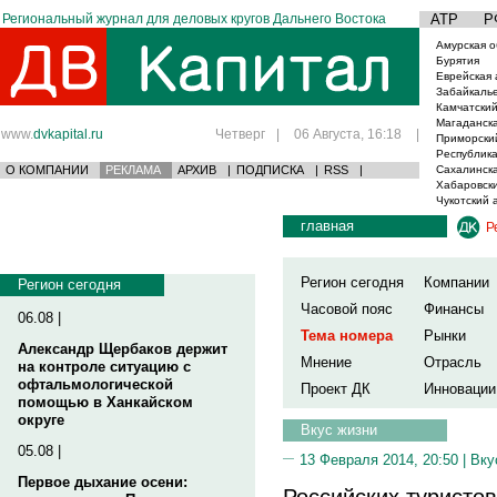
Региональный журнал для деловых кругов Дальнего Востока
АТР
Р
Амурская о
Бурятия
Еврейская 
Забайкаль
Камчатский
Магаданска
www.
dvkapital.ru
Четверг
|
06 Августа, 16:18
|
Приморски
Республика
О КОМПАНИИ
РЕКЛАМА
АРХИВ
|
ПОДПИСКА
|
RSS
|
Сахалинска
Хабаровски
Чукотский 
главная
Р
Регион сегодня
Компании
Регион сегодня
Часовой пояс
Финансы
06.08 |
Тема номера
Рынки
Александр Щербаков держит
Мнение
Отрасль
на контроле ситуацию с
офтальмологической
Проект ДК
Инновации
помощью в Ханкайском
округе
Вкус жизни
05.08 |
13 Февраля 2014, 20:50 |
Вку
Первое дыхание осени:
Российских туристов