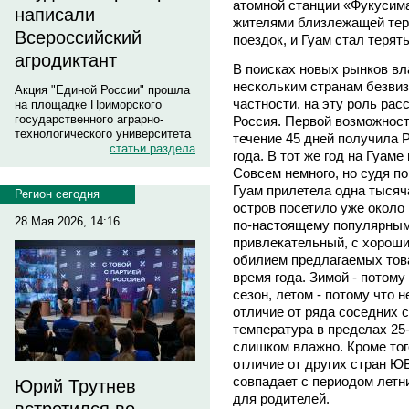
атомной станции «Фукусим
написали
жителями близлежащей терр
Всероссийский
поездок, и Гуам стал терят
агродиктант
В поисках новых рынков вл
нескольким странам безвиз
Акция "Единой России" прошла
частности, на эту роль ра
на площадке Приморского
государственного аграрно-
Россия. Первой возможност
технологического университета
течение 45 дней получила Р
статьи раздела
года. В тот же год на Гуаме
Совсем немного, но судя по 
Гуам прилетела одна тысяча
Регион сегодня
остров посетило уже около 
28 Мая 2026, 14:16
по-настоящему популярным
привлекательный, с хороши
обилием предлагаемых тов
время года. Зимой - потому
сезон, летом - потому что н
отличие от ряда соседних 
температура в пределах 25-
слишком влажно. Кроме тог
отличие от других стран ЮВ
совпадает с периодом летн
Юрий Трутнев
для родителей.