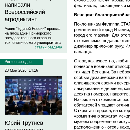
написали
фестиваль, посвященный м
Всероссийский
Венеция: благопристойна
агродиктант
Поклонникам Филиппа СТА
Акция "Единой России" прошла
романтичный город Италии,
на площадке Приморского
город его глазами. Для это
государственного аграрно-
открывшемся недавно отеле
технологического университета
дизайнер приложил руку. Ил
статьи раздела
палаццо.
Старк, как известно, любит
Регион сегодня
поневоле возникает атмосф
28 Мая 2026, 14:16
так идет Венеции. За небр
особый дизайнерский взгляд
славящегося своими вечер
лакированным деревом, как
десятка номеров, напротив
Из сьютов открывается рос
обитателей угощают отличн
Открытая терраса, на котор
«романтично зажата» межд
музеем современного иску
Юрий Трутнев
расположению - отель нахо