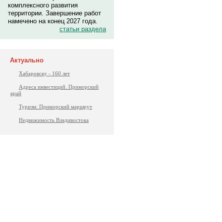
комплексного развития
территории. Завершение работ
намечено на конец 2027 года.
статьи раздела
Актуально
Хабаровску - 160 лет
Адреса инвестиций. Приморский
край
Туризм: Приморский маршрут
Недвижимость Владивостока