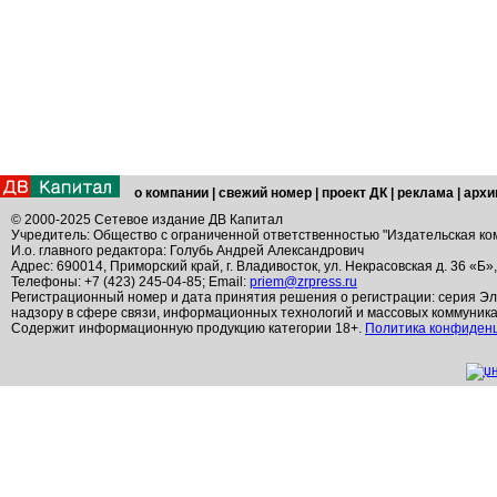
о компании
|
свежий номер
|
проект ДК
|
реклама
|
архи
© 2000-2025 Сетевое издание ДВ Капитал
Учредитель: Общество с ограниченной ответственностью "Издательская ко
И.о. главного редактора: Голубь Андрей Александрович
Адрес: 690014, Приморский край, г. Владивосток, ул. Некрасовская д. 36 «Б»
Телефоны: +7 (423) 245-04-85; Email:
priem@zrpress.ru
Регистрационный номер и дата принятия решения о регистрации: серия Эл
надзору в сфере связи, информационных технологий и массовых коммуник
Содержит информационную продукцию категории 18+.
Политика конфиден