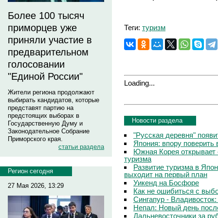
Более 100 тысяч
приморцев уже
Теги:
туризм
приняли участие в
предварительном
голосовании
"Единой России"
Loading...
Жители региона продолжают
выбирать кандидатов, которые
представят партию на
предстоящих выборах в
Новости раздела
Государственную Думу и
Законодательное Собрание
"Русская деревня" появи
Приморского края.
Япония: впору поверить 
статьи раздела
Южная Корея открывает 
туризма
Развитие туризма в Япо
Регион сегодня
выходит на первый план
Уикенд на Босфоре
27 Мая 2026, 13:29
Как не ошибиться с выб
Сингапур - Владивосток:
Непал: Новый день посл
Дальневосточники за ру