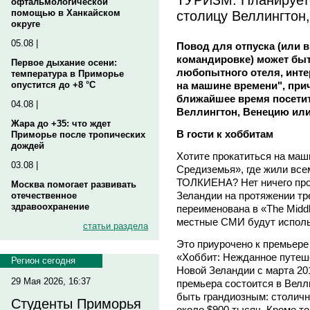
офтальмологической
столицу Веллингтон
помощью в Ханкайском
округе
05.08 |
Повод для отпуска (или в
командировке) может быт
Первое дыхание осени:
любопытного отеля, инте
температура в Приморье
на машине времени", прич
опустится до +8 °C
ближайшее время посети
04.08 |
Веллингтон, Венецию или 
Жара до +35: что ждет
В гости к хоббитам
Приморье после тропических
дождей
Хотите прокатиться на маш
03.08 |
Средиземья», где жили все
ТОЛКИЕНА? Нет ничего про
Москва помогает развивать
Зеландии на протяжении тр
отечественное
здравоохранение
переименована в «The Middl
местные СМИ будут использ
статьи раздела
Это приурочено к премьере 
«Хоббит: Нежданное путеше
Регион сегодня
Новой Зеландии с марта 20
29 Мая 2026, 16:37
премьера состоится в Велл
быть грандиозным: cтоличн
Студенты Приморья
около $900 тысяч. Кроме то