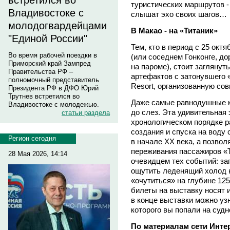
встретился во
туристических маршрутов -
Владивостоке с
слышат эхо своих шагов…
молодогвардейцами
В Макао - на «Титаник»
"Единой России"
Тем, кто в период с 25 окт
Во время рабочей поездки в
(или соседнем Гонконге, до
Приморский край Зампред
на пароме), стоит заглянут
Правительства РФ –
артефактов с затонувшего «
полномочный представитель
Resort, организованную совм
Президента РФ в ДФО Юрий
Трутнев встретился во
Даже самые равнодушные 
Владивостоке с молодежью.
до слез. Эта удивительная 
статьи раздела
хронологическом порядке р
создания и спуска на воду
Регион сегодня
в начале XX века, а позвол
переживания пассажиров «Т
28 Мая 2026, 14:14
очевидцем тех событий: заг
ощутить леденящий холод 
«очутиться» на глубине 125
билеты на выставку носят 
в конце выставки можно узн
которого вы попали на судн
По материалам сети Интер