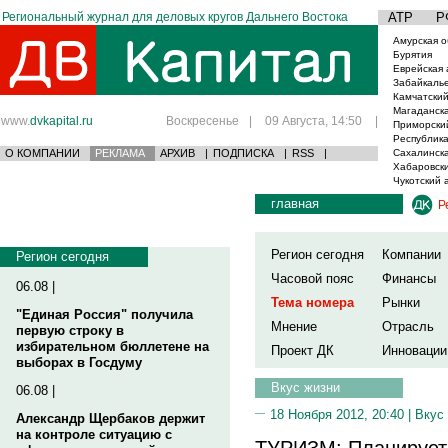
Региональный журнал для деловых кругов Дальнего Востока
АТР
Р
Амурская о
Бурятия
Еврейская 
Забайкаль
Камчатский
Магаданска
www.
dvkapital.ru
Воскресенье
|
09 Августа, 14:50
|
Приморски
Республика
О КОМПАНИИ
РЕКЛАМА
АРХИВ
|
ПОДПИСКА
|
RSS
|
Сахалинска
Хабаровски
Чукотский 
главная
Р
Регион сегодня
Компании
Регион сегодня
Часовой пояс
Финансы
06.08 |
Тема номера
Рынки
"Единая Россия" получила
Мнение
Отрасль
первую строку в
избирательном бюллетене на
Проект ДК
Инновации
выборах в Госдуму
Вкус жизни
06.08 |
18 Ноября 2012, 20:40 |
Вкус
Александр Щербаков держит
на контроле ситуацию с
ТУРИЗМ: Планируете