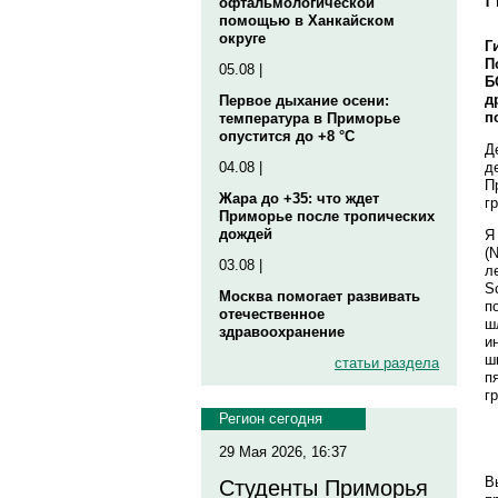
офтальмологической
помощью в Ханкайском
округе
Г
П
05.08 |
Б
д
Первое дыхание осени:
п
температура в Приморье
опустится до +8 °C
Д
д
04.08 |
П
Жара до +35: что ждет
г
Приморье после тропических
дождей
Я
(
03.08 |
л
S
Москва помогает развивать
п
отечественное
ш
здравоохранение
и
ш
статьи раздела
п
г
Регион сегодня
29 Мая 2026, 16:37
В
Студенты Приморья