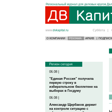
Региональный журнал для деловых кругов Дал
www.
dvkapital.ru
Суббота
|
О КОМПАНИИ
РЕКЛАМА
АРХИВ
|
ПОДПИСК
Регион сегодня
06.08 |
"Единая Россия" получила
первую строку в
избирательном бюллетене на
выборах в Госдуму
06.08 |
Александр Щербаков держит
на контроле ситуацию с
Н