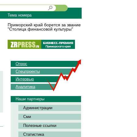
Тема номера
Приморский край борется за звание
"Столица финансовой культуры"
Опрос
Спецпроекты
Интервью
Аналитика
Наши партнеры
Администрации
Сми
Полезные ссылки
Статистика