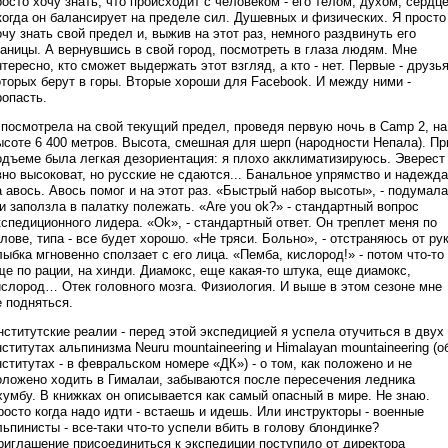
росто хочу знать, что происходит с человеком - его телом, духом, сердц
 когда он балансирует на пределе сил. Душевных и физических. Я просто
очу знать свой предел и, выжив на этот раз, немного раздвинуть его
раницы. А вернувшись в свой город, посмотреть в глаза людям. Мне
нтересно, кто сможет выдержать этот взгляд, а кто - нет. Первые - друзья
оторых берут в горы. Вторые хороши для Facebook. И между ними -
ропасть.
 посмотрела на свой текущий предел, проведя первую ночь в Camp 2, на
ысоте 6 400 метров. Высота, смешная для шерп (народности Непала). Пр
одъеме была легкая дезориентация: я плохо акклиматизируюсь. Эверест
вно высоковат, но русские не сдаются... Банальное упрямство и надежда
а авось. Авось помог и на этот раз. «Быстрый набор высоты», - подумала
 и заползла в палатку полежать. «Are you ok?» - стандартный вопрос
кспедиционного лидера. «Ok», - стандартный ответ. Он треплет меня по
олове, типа - все будет хорошо. «Не тряси. Больно», - отстраняюсь от рук
лыбка мгновенно сползает с его лица. «Пемба, кислород!» - потом что-то
ще по рации, на хинди. Диамокс, еще какая-то штука, еще диамокс,
ислород… Отек головного мозга. Физиология. И выше в этом сезоне мне
е подняться.
нститутские реалии - перед этой экспедицией я успела отучиться в двух
нститутах альпинизма Neuru mountaineering и Himalayan mountaineering (о
нститутах - в февральском номере «ДК») - о том, как положено и не
оложено ходить в Гималаи, забываются после пересечения ледника
хумбу. В книжках он описывается как самый опасный в мире. Не знаю.
росто когда надо идти - встаешь и идешь. Или инструкторы - военные
льпинисты - все-таки что-то успели вбить в голову блондинке?
риглашение присоединиться к экспедиции поступило от директора