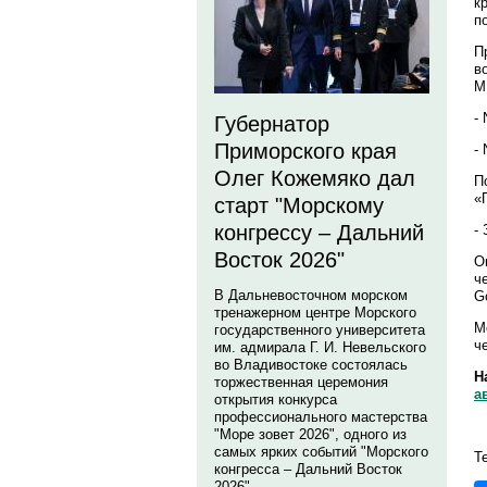
к
п
П
в
М
- 
Губернатор
Приморского края
- 
Олег Кожемяко дал
П
«
старт "Морскому
конгрессу – Дальний
-
Восток 2026"
О
ч
В Дальневосточном морском
G
тренажерном центре Морского
М
государственного университета
ч
им. адмирала Г. И. Невельского
во Владивостоке состоялась
Н
торжественная церемония
ав
открытия конкурса
профессионального мастерства
"Море зовет 2026", одного из
самых ярких событий "Морского
Т
конгресса – Дальний Восток
2026".