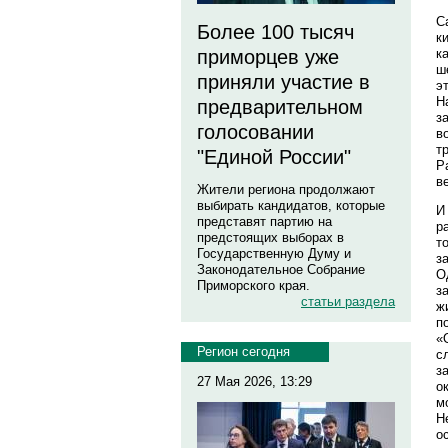
С
Более 100 тысяч
к
к
приморцев уже
ш
приняли участие в
э
Н
предварительном
з
голосовании
в
т
"Единой России"
Р
в
Жители региона продолжают
выбирать кандидатов, которые
И
представят партию на
р
предстоящих выборах в
т
Государственную Думу и
з
Законодательное Собрание
О
Приморского края.
з
статьи раздела
ж
п
«
Регион сегодня
с
з
27 Мая 2026, 13:29
о
м
Н
о