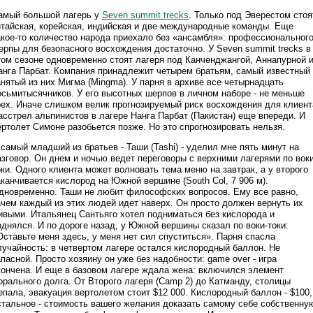
амый большой лагерь у
Seven summit trecks
. Только под Эверестом стоя
итайская, корейская, индийская и две международные команды. Еще
акое-то количество народа приехало без «ансамбля»: профессиональног
ерпы для безопасного восхождения достаточно. У Seven summit trecks в
том сезоне одновременно стоят лагеря под Канченджангой, Аннапурной 
анга Парбат. Компания принадлежит четырем братьям, самый известный
анятый из них Мигма (Mingma). У парня в архиве все четырнадцать
осьмитысячников. У его высотных шерпов в личном наборе - не меньше
рех. Иначе слишком велик прогнозируемый риск восхождения для клиент
асстрел альпинистов в лагере Нанга Парбат (Пакистан) еще впереди. И
ертолет Симоне разобьется позже. Но это спрогнозировать нельзя.
 самый младший из братьев - Таши (Tashi) - уделил мне пять минут на
азговор. Он днем и ночью ведет переговоры с верхними лагерями по воки
оки. Одного клиента может волновать тема меню на завтрак, а у второго
аканчивается кислород на Южной вершине (South Col, 7 906 м).
дновременно. Таши не любит философских вопросов. Ему все равно,
ачем каждый из этих людей идет наверх. Он просто должен вернуть их
ивыми. Итальянец Сантьяго хотел подниматься без кислорода и
однялся. И по дороге назад, у Южной вершины сказал по воки-токи:
Оставьте меня здесь, у меня нет сил спуститься». Парня спасла
лучайность: в четвертом лагере остался кислородный баллон. Не
апасной. Просто хозяину он уже без надобности: game over - игра
кончена. И еще в базовом лагере ждала жена: включился элемент
орального долга. От Второго лагеря (Camp 2) до Катманду, столицы
епала, эвакуация вертолетом стоит $12 000. Кислородный баллон - $100,
стальное - стоимость вашего желания доказать самому себе собственну