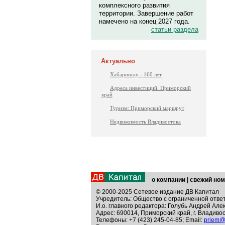
комплексного развития
территории. Завершение работ
намечено на конец 2027 года.
статьи раздела
Актуально
Хабаровску - 160 лет
Адреса инвестиций. Приморский
край
Туризм: Приморский маршрут
Недвижимость Владивостока
о компании
|
свежий ном
© 2000-2025 Сетевое издание ДВ Капитал
Учредитель: Общество с ограниченной отве
И.о. главного редактора: Голубь Андрей Але
Адрес: 690014, Приморский край, г. Владивос
Телефоны: +7 (423) 245-04-85; Email:
priem@