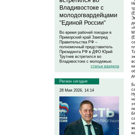
встретился во
H
Владивостоке с
т
(
молодогвардейцами
Э
"Единой России"
д
«
М
Во время рабочей поездки в
(
Приморский край Зампред
с
Правительства РФ –
п
полномочный представитель
Т
Президента РФ в ДФО Юрий
э
Трутнев встретился во
в
Владивостоке с молодежью.
к
статьи раздела
о
д
Регион сегодня
Б
с
28 Мая 2026, 14:14
Н
н
э
п
Б
с
н
ж
к