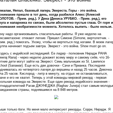
ималаи, Непал, базовый лагерь Эвереста. Горы - это война.
онимание пришло в тот день, когда разбился Алекс (Алексей
ОЛОТОВ. - Прим. ред.). У Дена (Дениса УРУБКО. - Прим. ред.), его
руга и напарника по связке, были абсолютно пустые глаза. От горя и
онимания необратимости момента. Хотелось выпить - было нельзя.
ену надо организовывать спасательные работы. Я уже неделю на
ексаметазоне: отекают легкие. Пришел Симоне (Simone, вертолетчик. -
рим. ред.) помогать. Ухожу, чтобы не вертеться под ногами. В моем лаге
руппа начинает подъем завтра. Эверест - это война. Show must go on.
 здесь с индийской экспедицией. Ее лидер - полковник Нирадж РАНА
Neeraj Rana) - через неделю докажет всему миру и самому себе, что 16-
етние дети могут зайти на Эверест. Семь мальчишек из St. Lawrence
chool (Sanawar). Еще есть две довочки - Сачи и Прианка. Последняя
однималась из четвертого лагеря до вершины и назад 25 часов. Девочка
ла 25 часов. Кислород - литр в минуту, на отдых не останавливаться,
наче и его не хватит. Теперь у этой команды мировой рекорд - первая
кольная команда на Эвересте. Еще один рекорд индийского значения -
ятнадцатилетний Рагав ДЖУНЕДЖА (Raghav Juneja) стал самым молоды
ражданином страны, поднявшимся на 8 848 метров.
ыше только боги. Но меня мало интересуют рекорды. Сорри, Нирадж. Я