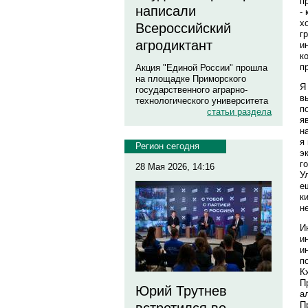
п
написали
-
х
Всероссийский
г
агродиктант
и
к
п
Акция "Единой России" прошла
на площадке Приморского
Я
государственного аграрно-
в
технологического университета
п
статьи раздела
я
н
я
Регион сегодня
э
г
28 Мая 2026, 14:16
У
е
к
н
И
и
и
п
К
П
Юрий Трутнев
а
П