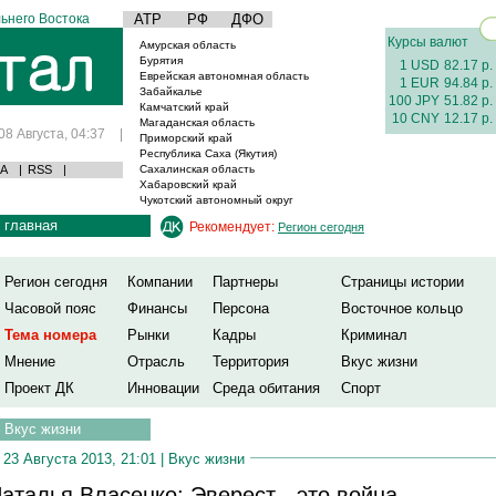
ьнего Востока
АТР
РФ
ДФО
Курсы валют
Амурская область
Бурятия
1 USD
82.17 р.
Еврейская автономная область
1 EUR
94.84 р.
Забайкалье
100 JPY
51.82 р.
Камчатский край
10 CNY
12.17 р.
Магаданская область
08 Августа, 04:37
|
Приморский край
Республика Саха (Якутия)
А
|
RSS
|
Сахалинская область
Хабаровский край
Чукотский автономный округ
главная
Рекомендует:
Регион сегодня
Регион сегодня
Компании
Партнеры
Страницы истории
Часовой пояс
Финансы
Персона
Восточное кольцо
Тема номера
Рынки
Кадры
Криминал
Мнение
Отрасль
Территория
Вкус жизни
Проект ДК
Инновации
Среда обитания
Спорт
Вкус жизни
23 Августа 2013, 21:01 |
Вкус жизни
аталья Власенко: Эверест - это война