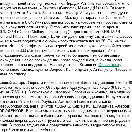
imalayan mountaineering, полковника Нирадж Рана из тех вершин, что не
ребуют комментариев, - Ганготри (Gangotri), Макалу (Makalu), Эверест
Everest). «На кой черт тебе это надо, Нирадж? Ты уже гонял команду на
верест сезоном раньше. И прыгал с Макалу на параплане. Зачем тебе
ети на высоте 8 848?» - простые вопросы, на которые нет простых ответо
Ну, я хочу написать книжку. О том, что наше время - это не время
ЭЛЛОРИ (George Mallory. - Прим. ред.) и даже не время ХИЛЛАРИ
Edmund Hillary. - Прим. ред.). Если эти дети поднимутся, значит на Эвере
ейчас может подняться любой», - попытка ответа номер 38. Ок, не так
лохо. Не люблю официальных версий типа «мне нужен мировой рекорд».
ам, выше 5 000 метров, очень важно, с кем ты находишься. И от
кспедиционного лидера требуется нечто большее, чем организация
осхождения и само восхождение. Когда рождаешься, сначала нужен
ислород. Потом поддержка. Наверху так же. Компания
Ocean to sky
беспечивает экспедиции на Эверест, Канченджангу, Аннапурну, Лхоцзе и
алее по списку.
азовый лагерь Эвереста в сезон напоминает большую деревню: около 4
амостоятельных лагерей. Отсюда же люди уходят на Лхоцзе (8 516 м) и
упцзе (7 861 м). В основном с шерпами. Спортивных команд, выходящих
а восхождение самостоятельно и без кислорода, единицы. Из русских в
том сезоне были Денис Урубко с Алексеем Болотовым и санкт-
етербургская команда: Виктор КОВАЛЬ, Сергей КОНДРАШКИН, Алексей
ОРОДЕНКОВ. Вне зависимости от выбора - подниматься с шерпами или
амостоятельно - жизнь в базовом и штурмовых лагерях организуют те же
епальцы-шерпы: доставка груза в лагеря, кухня, связь и прочие радости
изни. В городе трудно себе представить ценность ведра теплой воды,
оторой можно смыть с себя пот.