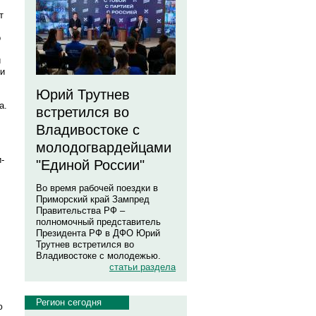
т
о
и
 и
Юрий Трутнев
а.
встретился во
Владивостоке с
молодогвардейцами
-
"Единой России"
Во время рабочей поездки в
Приморский край Зампред
Правительства РФ –
полномочный представитель
Президента РФ в ДФО Юрий
Трутнев встретился во
Владивостоке с молодежью.
статьи раздела
Регион сегодня
ю