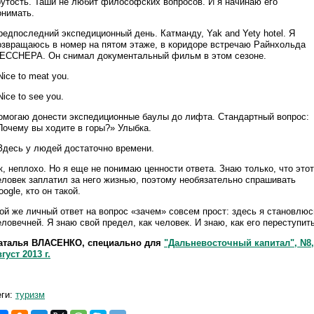
рутость. Таши не любит философских вопросов. И я начинаю его
онимать.
редпоследний экспедиционный день. Катманду, Yak and Yety hotel. Я
озвращаюсь в номер на пятом этаже, в коридоре встречаю Райнхольда
ЕССНЕРА. Он снимал документальный фильм в этом сезоне.
Nice to meat you.
Nice to see you.
омогаю донести экспедиционные баулы до лифта. Стандартный вопрос:
Почему вы ходите в горы?» Улыбка.
 Здесь у людей достаточно времени.
к, неплохо. Но я еще не понимаю ценности ответа. Знаю только, что этот
еловек заплатил за него жизнью, поэтому необязательно спрашивать
oogle, кто он такой.
ой же личный ответ на вопрос «зачем» совсем прост: здесь я становлюс
еловечней. Я знаю свой предел, как человек. И знаю, как его переступить
аталья ВЛАСЕНКО, специально для
"Дальневосточный капитал", N8,
густ 2013 г.
еги:
туризм