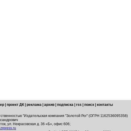
ер
|
проект ДК
|
реклама
|
архив
|
подписка
|
rss
|
поиск
|
контакты
тственностью "Издательская компания "Золотой Рог" (ОГРН 1162536095358)
ксандрович
ток, ул. Некрасовская д. 36 «Б», офис 606;
zrpress.ru