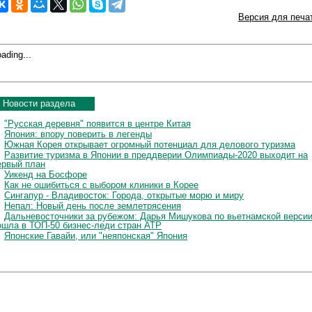
Версия для печа
ading...
Новости раздела
"Русская деревня" появится в центре Китая
Япония: впору поверить в легенды
Южная Корея открывает огромный потенциал для делового туризма
Развитие туризма в Японии в преддверии Олимпиады-2020 выходит на
ервый план
Уикенд на Босфоре
Как не ошибиться с выбором клиники в Корее
Сингапур - Владивосток: Города, открытые морю и миру
Непал: Новый день после землетрясения
Дальневосточники за рубежом: Дарья Мишукова по вьетнамской верси
ошла в ТОП-50 бизнес-леди стран АТР
Японские Гавайи, или "неяпонская" Япония