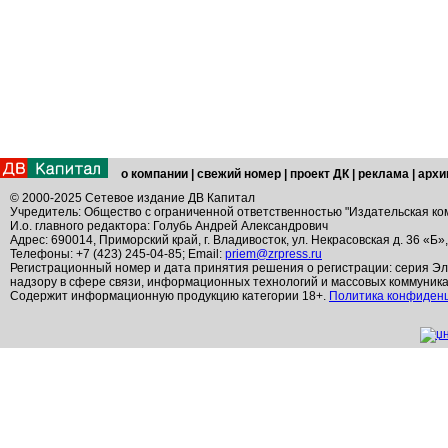
о компании
|
свежий номер
|
проект ДК
|
реклама
|
архи
© 2000-2025 Сетевое издание ДВ Капитал
Учредитель: Общество с ограниченной ответственностью "Издательская ко
И.о. главного редактора: Голубь Андрей Александрович
Адрес: 690014, Приморский край, г. Владивосток, ул. Некрасовская д. 36 «Б»
Телефоны: +7 (423) 245-04-85; Email:
priem@zrpress.ru
Регистрационный номер и дата принятия решения о регистрации: серия Эл
надзору в сфере связи, информационных технологий и массовых коммуник
Содержит информационную продукцию категории 18+.
Политика конфиден