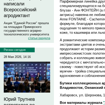
Парфюмерная линейка друг
написали
специализирующегося на б
Всероссийский
блузах - Анн ФОНТЕЙН (а п
актрисы) навеяна ее любим
агродиктант
Anne FONTAINE - Cachemire,
Акция "Единой России" прошла
формуле, благодаря которо
на площадке Приморского
ощущения то мягкого прико
государственного аграрно-
коже, то кашемира или ль
технологического университета
статьи раздела
А романтические компози
экстрактами цветов и оче
продолжают истории разме
Регион сегодня
импрессионистских полотен
28 Мая 2026, 14:16
собрать и коллекцию живоп
чередуются с мечтательно-н
своему - повествуют об иск
мужчин - тройка специальн
вдохновения и соблазнения
Бутики коллекционных ар
Владивосток, Океанский пр-
Хабаровск, ул. Шеронова, 10
Юрий Трутнев
Все материалы журнала