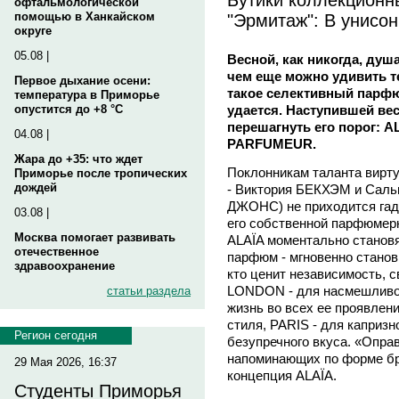
офтальмологической
"Эрмитаж": В унисон
помощью в Ханкайском
округе
05.08 |
Весной, как никогда, душ
чем еще можно удивить те
Первое дыхание осени:
такое селективный парфю
температура в Приморье
удается. Наступившей вес
опустится до +8 °C
перешагнуть его порог: A
04.08 |
PARFUMEUR.
Жара до +35: что ждет
Поклонникам таланта вирту
Приморье после тропических
дождей
- Виктория БЕКХЭМ и Сал
ДЖОНС) не приходится гада
03.08 |
его собственной парфюмерн
Москва помогает развивать
ALAÏA моментально становя
отечественное
парфюм - мгновенно станов
здравоохранение
кто ценит независимость, с
LONDON - для насмешливо
статьи раздела
жизнь во всех ее проявлени
стиля, PARIS - для каприз
Регион сегодня
безупречного вкуса. «Опра
напоминающих по форме бри
29 Мая 2026, 16:37
концепция ALAÏA.
Студенты Приморья