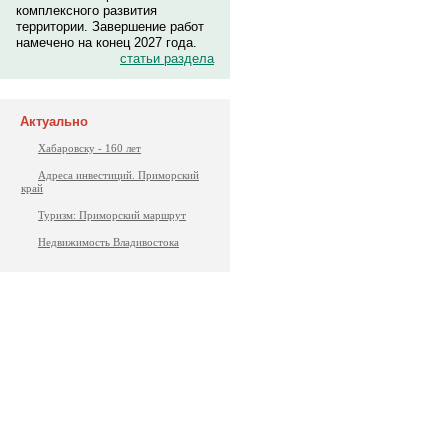
комплексного развития
территории. Завершение работ
намечено на конец 2027 года.
статьи раздела
Актуально
Хабаровску - 160 лет
Адреса инвестиций. Приморский
край
Туризм: Приморский маршрут
Недвижимость Владивостока