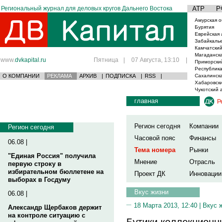
Региональный журнал для деловых кругов Дальнего Востока
АТР
Р
Амурская о
Бурятия
Еврейская 
Забайкаль
Камчатский
Магаданска
www.
dvkapital.ru
Пятница
|
07 Августа, 13:10
|
Приморски
Республика
О КОМПАНИИ
РЕКЛАМА
АРХИВ
|
ПОДПИСКА
|
RSS
|
Сахалинска
Хабаровски
Чукотский 
главная
Р
Регион сегодня
Компании
Регион сегодня
Часовой пояс
Финансы
06.08 |
Тема номера
Рынки
"Единая Россия" получила
Мнение
Отрасль
первую строку в
избирательном бюллетене на
Проект ДК
Инновации
выборах в Госдуму
Вкус жизни
06.08 |
18 Марта 2013, 12:40 |
Вкус 
Александр Щербаков держит
на контроле ситуацию с
Бутики коллекционн