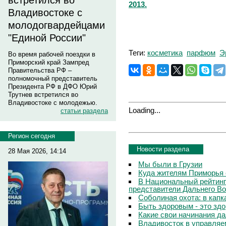
встретился во
2013.
Владивостоке с
молодогвардейцами
"Единой России"
Теги:
косметика
парфюм
Э
Во время рабочей поездки в
Приморский край Зампред
Правительства РФ –
полномочный представитель
Президента РФ в ДФО Юрий
Трутнев встретился во
Владивостоке с молодежью.
Loading...
статьи раздела
Регион сегодня
Новости раздела
28 Мая 2026, 14:14
Мы были в Грузии
Куда жителям Приморья 
В Национальный рейтинг
представители Дальнего Во
Соболиная охота: в капк
Быть здоровым - это зд
Какие свои начинания д
Владивосток в управляе