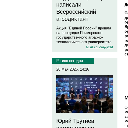
написали
Д
Всероссийский
О
д
агродиктант
о
В
Акция "Единой России" прошла
о
на площадке Приморского
р
государственного аграрно-
г
технологического университета
д
статьи раздела
р
с
Регион сегодня
28 Мая 2026, 14:16
М
О
м
з
Юрий Трутнев
м
ч