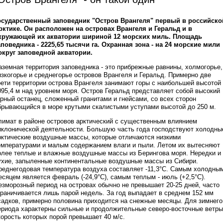
осударственный заповедник "Остров Врангеля" первый в российско
рктике. Он расположен на островах Врангеля и Геральд и в
кружающей их акватории шириной 12 морских миль. Площадь
аповедника - 2225,65 тысячи га. Охранная зона - на 24 морские мили
округ заповедной акватории.
аземная территория заповедника - это прибрежные равнины, холмогорье,
изкогорье и среднегорье островов Врангеля и Геральд. Примерно две
рети территории острова Врангеля занимают горы с наибольшей высотой
095,4 м над уровнем моря. Остров Геральд представляет собой высокий
орный останец, сложенный гранитами и гнейсами, со всех сторон
брывающийся в море крутыми скалистыми уступами высотой до 250 м.
лимат в районе островов арктический с существенным влиянием
иклонической деятельности. Большую часть года господствуют холодны
рктические воздушные массы, которые отличаются низкими
емпературами и малым содержанием влаги и пыли. Летом их вытесняют
олее теплые и влажные воздушные массы из Берингова моря. Нередки и
ухие, запыленные континентальные воздушные массы из Сибири.
реднегодовая температура воздуха составляет -11,3°С. Самым холодны
есяцем является февраль (-24,9°С), самым теплым - июль (+2,5°С).
езморозный период на островах обычно не превышает 20-25 дней, часто
граничивается лишь парой недель. За год выпадает в среднем 152 мм
садков, примерно половина приходится на снежные месяцы. Для зимнего
ериода характерны сильные и продолжительные северо-восточные ветры
корость которых порой превышает 40 м/с.