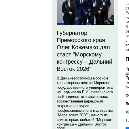
в
с
Г
н
б
б
р
Губернатор
з
Приморского края
в
е
Олег Кожемяко дал
«
старт "Морскому
П
конгрессу – Дальний
Восток 2026"
П
д
П
В Дальневосточном морском
П
тренажерном центре Морского
о
государственного университета
им. адмирала Г. И. Невельского
Ф
во Владивостоке состоялась
торжественная церемония
Л
открытия конкурса
профессионального мастерства
Ж
"Море зовет 2026", одного из
самых ярких событий "Морского
Те
конгресса – Дальний Восток
2026".