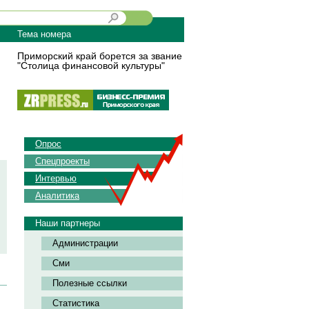
Тема номера
Приморский край борется за звание
"Столица финансовой культуры"
Опрос
Спецпроекты
Интервью
Аналитика
Наши партнеры
Администрации
Сми
Полезные ссылки
Статистика