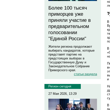
н
л
Более 100 тысяч
приморцев уже
Т
приняли участие в
В
предварительном
В
к
голосовании
т
а
"Единой России"
п
Жители региона продолжают
В
выбирать кандидатов, которые
«
представят партию на
н
предстоящих выборах в
Государственную Думу и
П
Законодательное Собрание
в
Приморского края.
э
статьи раздела
в
и
Регион сегодня
Н
д
27 Мая 2026, 13:29
с
с
В
б