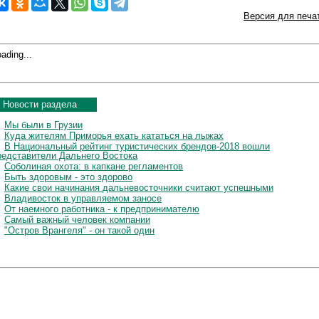
Версия для печа
ading...
Новости раздела
Мы были в Грузии
Куда жителям Приморья ехать кататься на лыжах
В Национальный рейтинг туристических брендов-2018 вошли
редставители Дальнего Востока
Соболиная охота: в капкане регламентов
Быть здоровым - это здорово
Какие свои начинания дальневосточники считают успешными
Владивосток в управляемом заносе
От наемного работника - к предпринимателю
Самый важный человек компании
"Остров Врангеля" - он такой один