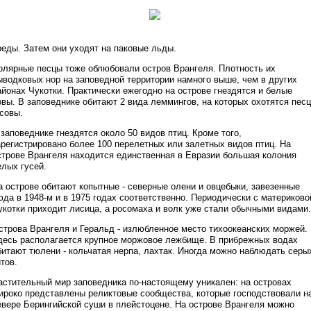
реды. Затем они уходят на паковые льды.
олярные песцы тоже облюбовали остров Врангеля. Плотность их
ыводковых нор на заповедной территории намного выше, чем в других
айонах Чукотки. Практически ежегодно на острове гнездятся и белые
овы. В заповеднике обитают 2 вида леммингов, на которых охотятся пес
 совы.
 заповеднике гнездятся около 50 видов птиц. Кроме того,
арегистрировано более 100 перелетных или залетных видов птиц. На
строве Врангеля находится единственная в Евразии большая колония
елых гусей.
а острове обитают копытные - северные олени и овцебыки, завезенные
юда в 1948-м и в 1975 годах соответственно. Периодически с материково
укотки приходит лисица, а росомаха и волк уже стали обычными видами.
строва Врангеля и Геральд - излюбленное место тихоокеанских моржей.
десь располагается крупное моржовое лежбище. В прибрежных водах
битают тюлени - кольчатая нерпа, лахтак. Иногда можно наблюдать серы
итов.
астительный мир заповедника по-настоящему уникален: на островах
ироко представлены реликтовые сообщества, которые господствовали н
евере Берингийской суши в плейстоцене. На острове Врангеля можно