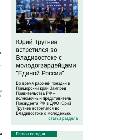
Юрий Трутнев
встретился во
».
Владивостоке с
молодогвардейцами
7
"Единой России"
Во время рабочей поездки в
Приморский край Зампред
и
Правительства РФ –
й
полномочный представитель
Президента РФ в ДФО Юрий
Трутнев встретился во
Владивостоке с молодежью.
статьи раздела
Регион сегодня
я