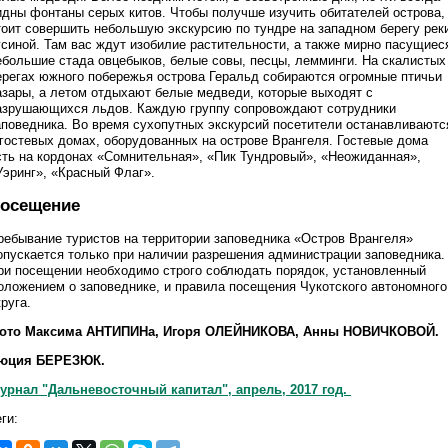
идны фонтаны серых китов. Чтобы получше изучить обитателей острова,
тоит совершить небольшую экскурсию по тундре на западном берегу рек
усиной. Там вас ждут изобилие растительности, а также мирно пасущиес
ебольшие стада овцебыков, белые совы, песцы, лемминги. На скалистых
ерегах южного побережья острова Геральд собираются огромные птичьи
азары, а летом отдыхают белые медведи, которые выходят с
азрушающихся льдов. Каждую группу сопровождают сотрудники
аповедника. Во время сухопутных экскурсий посетители останавливаютс
 гостевых домах, оборудованных на острове Врангеля. Гостевые дома
сть на кордонах «Сомнительная», «Пик Тундровый», «Неожиданная»,
Уэринг», «Красный Флаг».
осещение
ребывание туристов на территории заповедника «Остров Врангеля»
опускается только при наличии разрешения администрации заповедника.
ри посещении необходимо строго соблюдать порядок, установленный
оложением о заповеднике, и правила посещения Чукотского автономного
круга.
ото Максима АНТИПИНа, Игоря ОЛЕЙНИКОВА, Анны НОВИЧКОВОЙ.
юция БЕРЕЗЮК.
урнал "Дальневосточный капитал", апрель, 2017 год.
ги: