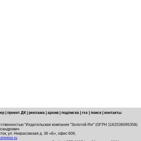
ер
|
проект ДК
|
реклама
|
архив
|
подписка
|
rss
|
поиск
|
контакты
тственностью "Издательская компания "Золотой Рог" (ОГРН 1162536095358)
ксандрович
ток, ул. Некрасовская д. 36 «Б», офис 606;
zrpress.ru