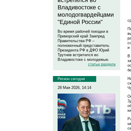
встретился во
Владивостоке с
молодогвардейцами
с
"Единой России"
П
Во время рабочей поездки в
в
Приморский край Зампред
р
Правительства РФ –
с
полномочный представитель
и
Президента РФ в ДФО Юрий
Трутнев встретился во
В
Владивостоке с молодежью.
з
статьи раздела
о
б
Н
Регион сегодня
с
28 Мая 2026, 14:14
Ч
О
З
о
к
Р
ш
с