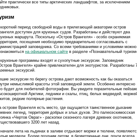
айти практически все типы арктических ландшафтов, за исключением
едниковых.
уризм
 короткий период свободной воды в прилегающей акватории остров
рангеля доступен для круизных судов. Разработаны и действуют два
руизных маршрута. Поскольку «Остров Врангеля» - особо охраняемая
ерритория, посещения необходимо предварительно согласовывать с
дминистрацией заповедника. Со всеми требованиями и условиями можно
ознакомиться
на официальном сайте
в разделе «Познавательный туризм
 круизные программы входят и сухопутные экскурсии. Заповедник
Остров Врангеля» крайне привлекателен для экотуристов. Разработаны 
аземных экскурсий.
ешие экскурсии по берегу острова дают возможность как бы оказаться
нутри немыслимой красоты этой заповедной земли. Особенно интересно
то будет для любителей фотографии. Вы увидите поразительные пейзаж
ысокоширотной Арктики, ледники и скалы, птиц, белых медведей, морже
 китов, редкие полярные растения.
а острове Врангеля есть место, где ощущается таинственное дыхание
ревних легенд, территория добрых и злых духов. Это палеоэскимосская
тоянка «Чертов Овраг» - раскопки сезонного лагеря древних охотников,
уществовавшего 3200 лет назад.
 начале лета на льдинах в заливе отдыхают моржи и тюлени, появляютс
елые медведи. Более поздним летом, в безветренные дни, почти всегда