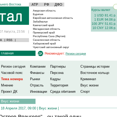
ьнего Востока
АТР
РФ
ДФО
Курсы валют
Амурская область
Бурятия
1 USD
81.41 р.
Еврейская автономная область
1 EUR
94.06 р.
Забайкалье
100 JPY
51.61 р.
Камчатский край
10 CNY
12.06 р.
Магаданская область
07 Августа, 23:56
|
Приморский край
Республика Саха (Якутия)
А
|
RSS
|
Сахалинская область
Хабаровский край
Чукотский автономный округ
главная
Рекомендует:
Регион сегодня
Регион сегодня
Компании
Партнеры
Страницы истории
Часовой пояс
Финансы
Персона
Восточное кольцо
Тема номера
Рынки
Кадры
Криминал
Мнение
Отрасль
Территория
Вкус жизни
Проект ДК
Инновации
Среда обитания
Спорт
Вкус жизни
18 Апреля 2017, 09:00 |
Вкус жизни
|
Остров Врангеля" - он такой один