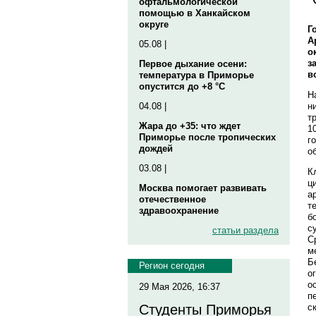
офтальмологической
помощью в Ханкайском
округе
Г
А
05.08 |
о
з
Первое дыхание осени:
в
температура в Приморье
опустится до +8 °C
Н
н
04.08 |
т
Жара до +35: что ждет
1
Приморье после тропических
г
дождей
о
03.08 |
К
ц
Москва помогает развивать
а
отечественное
т
здравоохранение
б
с
статьи раздела
С
м
Б
Регион сегодня
о
о
29 Мая 2026, 16:37
п
с
Студенты Приморья