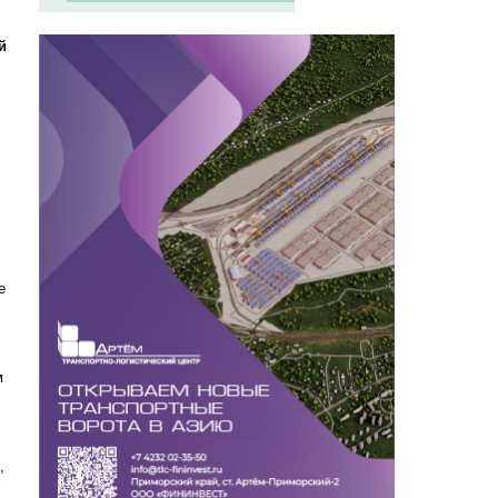
й
е
м
,