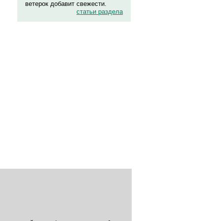
ветерок добавит свежести.
статьи раздела