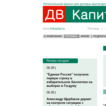
Региональный журнал для деловых кругов Дал
www.
dvkapital.ru
Пятница
|
О КОМПАНИИ
РЕКЛАМА
АРХИВ
|
ПОДПИСК
Регион сегодня
06.08 |
"Единая Россия" получила
первую строку в
избирательном бюллетене на
выборах в Госдуму
06.08 |
Александр Щербаков держит
на контроле ситуацию с
"