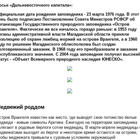
осье «Дальневосточного капитала»:
фициальная дата рождения заповедника - 23 марта 1976 года. В этот
ень было подписано Постановление Совета Министров РСФСР об
рганизации Государственного природного заповедника «Остров
рангеля». Фактически же все началось гораздо раньше: в 1953 году
рганы административной власти Магаданской области приняли
езолюцию об охране лежбищ моржей на острове Врангеля, а в 1960
оду по решению Магаданского облисполкома был создан
олговременный заказник. В 1968 году его преобразовали в заказник
еспубликанского значения. С 2004 года заповедник получил высоки
татус - «Объект Всемирного природного наследия ЮНЕСКО».
едвежий роддом
стров Врангеля известен как место, где выводят свое потомство белые
едведи - живые символы Арктики. Ежегодно на территории заповедника
алегают в родовые берлоги сотни медведиц. В марте-апреле медведицы 
едвежатами выходят из берлог и некоторое время остаются на острове,
тобы медвежата привыкли к суровым условиям окружающей