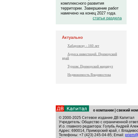
комплексного развития
территории. Завершение работ
намечено на конец 2027 года.
статьи раздела
Актуально
Хабаровску - 160 лет
Адреса инвестиций. Приморский
край
Туризм: Приморский маршрут
Недвижимость Владивостока
о компании
|
свежий ном
© 2000-2025 Сетевое издание ДВ Капитал
Учредитель: Общество с ограниченной отве
И.о. главного редактора: Голубь Андрей Але
Адрес: 690014, Приморский край, г. Владивос
Телефоны: +7 (423) 245-04-85; Email:
priem@