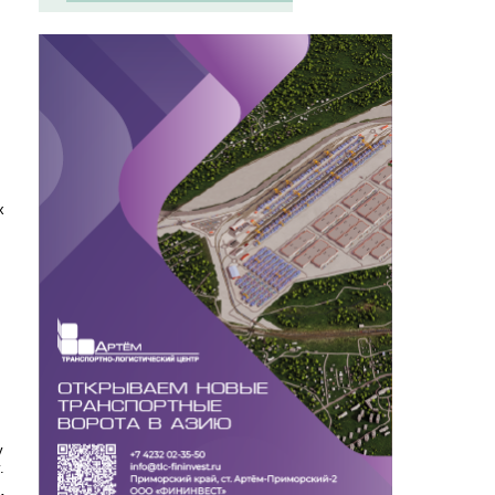
х
у
.