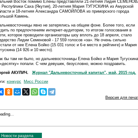
альний Восток помимо Елены представляли 21-летняя Лидия СЕМЕНОВ
з Республики Саха (Якутия), 20-летняя Мария ТУГУСКИНА из Амурской
бласти и 18-летняя Александра САМОЙЛОВА из приморского города
ольшой Камень.
альневосточницы явно не затерялись на общем фоне. Более того, если
удить по предпочтениям интернет-аудитории, то итогом голосования в
ети, которое проводили организаторы шоу вплоть до 18 апреля, стало
идерство Лидии Семеновой - 17 559 голосов «за». Не очень сильно
тстали от нее Елена Бойко (15 031 голос и 6-е место в рейтинге) и Мария
угускина (14 926 и 10 место).
ак бы там ни было, но дальневосточницы Елена Бойко и Мария Тугускин
 «десятку» попали. С чем девушек, безусловно, можно поздравить.
ергей АКУЛИЧ.
Журнал "Дальневосточный капитал", май, 2015 год.
еги:
конкурс
Мисс России
Версия для печа
ading...
Новости раздела