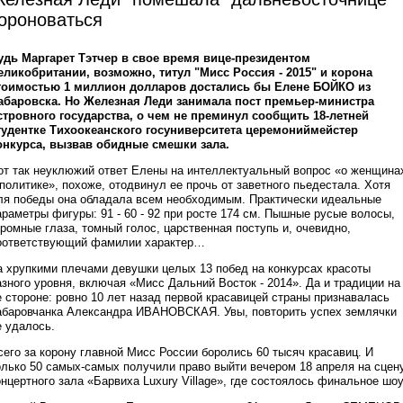
ороноваться
удь Маргарет Тэтчер в свое время вице-президентом
еликобритании, возможно, титул "Мисс Россия - 2015" и корона
тоимостью 1 миллион долларов достались бы Елене БОЙКО из
абаровска. Но Железная Леди занимала пост премьер-министра
стровного государства, о чем не преминул сообщить 18-летней
тудентке Тихоокеанского госуниверситета церемониймейстер
онкурса, вызвав обидные смешки зала.
от так неуклюжий ответ Елены на интеллектуальный вопрос «о женщина
 политике», похоже, отодвинул ее прочь от заветного пьедестала. Хотя
ля победы она обладала всем необходимым. Практически идеальные
араметры фигуры: 91 - 60 - 92 при росте 174 см. Пышные русые волосы,
громные глаза, томный голос, царственная поступь и, очевидно,
оответствующий фамилии характер…
а хрупкими плечами девушки целых 13 побед на конкурсах красоты
азного уровня, включая «Мисс Дальний Восток - 2014». Да и традиции на
е стороне: ровно 10 лет назад первой красавицей страны признавалась
абаровчанка Александра ИВАНОВСКАЯ. Увы, повторить успех землячки
е удалось.
сего за корону главной Мисс России боролись 60 тысяч красавиц. И
олько 50 самых-самых получили право выйти вечером 18 апреля на сцен
онцертного зала «Барвиха Luxury Village», где состоялось финальное шоу