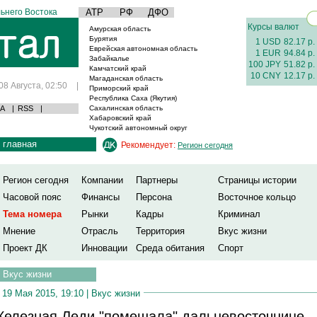
ьнего Востока
АТР
РФ
ДФО
Курсы валют
Амурская область
Бурятия
1 USD
82.17 р.
Еврейская автономная область
1 EUR
94.84 р.
Забайкалье
100 JPY
51.82 р.
Камчатский край
10 CNY
12.17 р.
Магаданская область
08 Августа, 02:50
|
Приморский край
Республика Саха (Якутия)
А
|
RSS
|
Сахалинская область
Хабаровский край
Чукотский автономный округ
главная
Рекомендует:
Регион сегодня
Регион сегодня
Компании
Партнеры
Страницы истории
Часовой пояс
Финансы
Персона
Восточное кольцо
Тема номера
Рынки
Кадры
Криминал
Мнение
Отрасль
Территория
Вкус жизни
Проект ДК
Инновации
Среда обитания
Спорт
Вкус жизни
19 Мая 2015, 19:10 |
Вкус жизни
елезная Леди "помешала" дальневосточнице