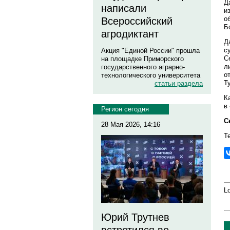
Д
написали
и
о
Всероссийский
Б
агродиктант
Д
с
Акция "Единой России" прошла
С
на площадке Приморского
л
государственного аграрно-
о
технологического университета
Т
статьи раздела
К
в
Регион сегодня
С
28 Мая 2026, 14:16
Т
Lo
Юрий Трутнев