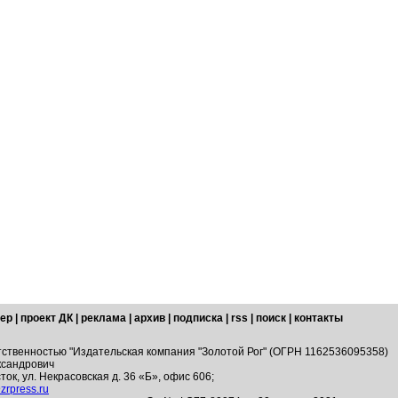
ер
|
проект ДК
|
реклама
|
архив
|
подписка
|
rss
|
поиск
|
контакты
тственностью "Издательская компания "Золотой Рог" (ОГРН 1162536095358)
ксандрович
ток, ул. Некрасовская д. 36 «Б», офис 606;
zrpress.ru