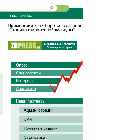
Тема номера
Приморский край борется за звание
"Столица финансовой культуры"
Опрос
Спецпроекты
Интервью
Аналитика
Наши партнеры
Администрации
Сми
Полезные ссылки
Статистика