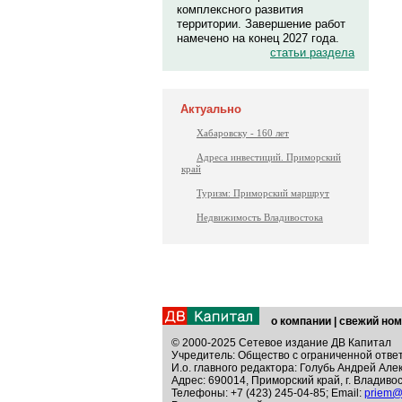
комплексного развития
территории. Завершение работ
намечено на конец 2027 года.
статьи раздела
Актуально
Хабаровску - 160 лет
Адреса инвестиций. Приморский
край
Туризм: Приморский маршрут
Недвижимость Владивостока
о компании
|
свежий ном
© 2000-2025 Сетевое издание ДВ Капитал
Учредитель: Общество с ограниченной отве
И.о. главного редактора: Голубь Андрей Але
Адрес: 690014, Приморский край, г. Владивос
Телефоны: +7 (423) 245-04-85; Email:
priem@