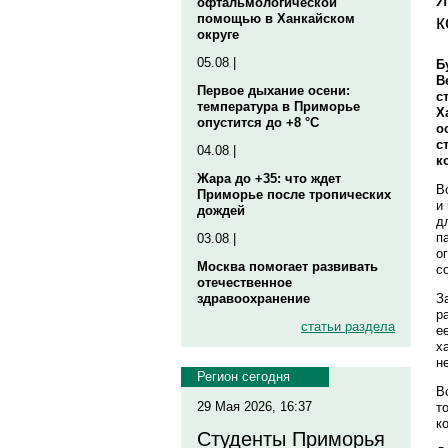
офтальмологической
к
помощью в Ханкайском
округе
05.08 |
Б
В
Первое дыхание осени:
с
температура в Приморье
Х
опустится до +8 °C
о
с
04.08 |
к
Жара до +35: что ждет
В
Приморье после тропических
и
дождей
д
п
03.08 |
о
Москва помогает развивать
с
отечественное
З
здравоохранение
р
статьи раздела
е
х
н
Регион сегодня
В
29 Мая 2026, 16:37
т
к
Студенты Приморья