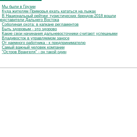
Мы были в Грузии
Куда жителям Приморья ехать кататься на лыжах
В Национальный рейтинг туристических брендов-2018 вошли
редставители Дальнего Востока
Соболиная охота: в капкане регламентов
Быть здоровым - это здорово
Какие свои начинания дальневосточники считают успешными
Владивосток в управляемом заносе
От наемного работника - к предпринимателю
Самый важный человек компании
"Остров Врангеля" - он такой один