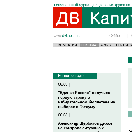
Региональный журнал для деловых кругов Дал
www.
dvkapital.ru
Суббота
|
О КОМПАНИИ
РЕКЛАМА
АРХИВ
|
ПОДПИСК
Регион сегодня
06.08 |
"Единая Россия" получила
первую строку в
избирательном бюллетене на
выборах в Госдуму
06.08 |
Александр Щербаков держит
на контроле ситуацию с
Ж