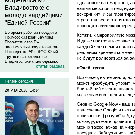
встретился во
сделанные на смартфон, ав
Владивостоке с
вашим мероприятием, нужн
вечеринки», и вы гарантир
молодогвардейцами
агрегации всего отснятого 
"Единой России"
проводить видеоконференц
Во время рабочей поездки в
Кстати, к мероприятию можн
Приморский край Зампред
И даже настроить сервис та
Правительства РФ –
каждый член семьи в данны
полномочный представитель
Президента РФ в ДФО Юрий
реальном времени комменти
Трутнев встретился во
не будут волноваться за ва
Владивостоке с молодежью.
статьи раздела
«Окей, гугл»
Возможно, вы не знали, но
Регион сегодня
может «разбудить утром», «
ближайший отель», «напомн
28 Мая 2026, 14:14
магазина» и выполнить еще
Сервис Google Now - ваш 
приложение Google и включ
произнести фразу «Окей, г
команду, можете проявить 
можно также нажав на микр
поездках. Заблудились - «Ок