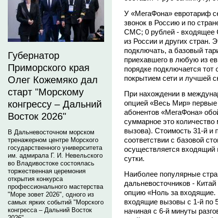
У «МегаФона» евротариф се
звонок в Россию и по стран
СМС; 0 рублей - входящее 
из России и других стран. 
подключать, а базовый тар
Губернатор
приехавшего в любую из ев
Приморского края
порядке подключается тот 
покрытием сети и лучшей с
Олег Кожемяко дал
старт "Морскому
При нахождении в междуна
опцией «Весь Мир» первые 
конгрессу – Дальний
абонентов «МегаФона» обой
Восток 2026"
суммарное это количество м
вызова). Стоимость 31-й и
В Дальневосточном морском
соответствии с базовой ст
тренажерном центре Морского
государственного университета
осуществляется входящий в
им. адмирала Г. И. Невельского
сутки.
во Владивостоке состоялась
торжественная церемония
Наиболее популярные стра
открытия конкурса
дальневосточников - Китай
профессионального мастерства
опцию «Ноль за входящие. 
"Море зовет 2026", одного из
входящие вызовы с 1-й по 5
самых ярких событий "Морского
конгресса – Дальний Восток
начиная с 6-й минуты разгов
2026".