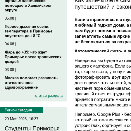
офтальмологической
путешествий и сэко
помощью в Ханкайском
округе
05.08 |
Если отправляясь в отпу
любимый гаджет дома, а в
Первое дыхание осени:
вам будет полезно позна
температура в Приморье
запечатлеть самые яркие
опустится до +8 °C
не беспокоиться за сохра
04.08 |
Автоматический фото- и в
Жара до +35: что ждет
Приморье после тропических
Наверняка вы будете актив
дождей
вашего смартфона. Если вы 
03.08 |
то, скорее всего, у попутч
фотографировать друг друг
Москва помогает развивать
достопримечательностей, з
отечественное
здравоохранение
настанет пора обменивать
красивый отчет из груды «ф
статьи раздела
придется потратить много 
интеллектуальными решен
Регион сегодня
Например, Google Plus - б
29 Мая 2026, 16:37
который автоматически син
устройствах, сортирует и с
Студенты Приморья
с картой, на которой прор