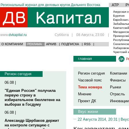
Региональный журнал для деловых кругов Дальнего Востока
АТР
Р
Амурская о
Бурятия
Еврейская 
Забайкаль
Камчатский
Магаданска
www.
dvkapital.ru
Суббота
|
08 Августа, 23:00
|
Приморски
Республика
О КОМПАНИИ
РЕКЛАМА
АРХИВ
|
ПОДПИСКА
|
RSS
|
Сахалинска
Хабаровски
Чукотский 
главная
Р
Регион сегодня
Компании
Регион сегодня
Часовой пояс
Финансы
06.08 |
Тема номера
Рынки
"Единая Россия" получила
Мнение
Отрасль
первую строку в
избирательном бюллетене на
Проект ДК
Инновации
выборах в Госдуму
Вкус жизни
06.08 |
22 Августа 2014, 20:31 |
Вкус
Александр Щербаков держит
на контроле ситуацию с
Как запечатлеть са