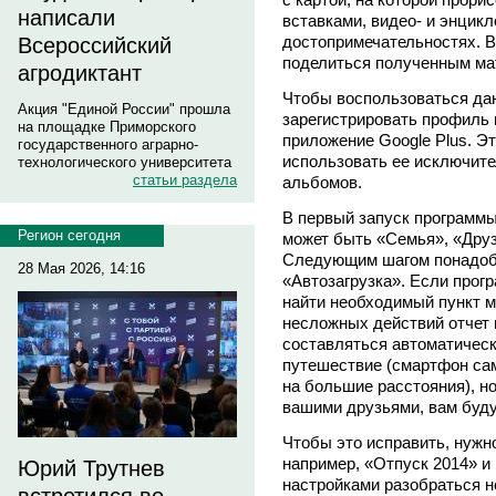
написали
вставками, видео- и энцик
достопримечательностях. В
Всероссийский
поделиться полученным ма
агродиктант
Чтобы воспользоваться да
Акция "Единой России" прошла
зарегистрировать профиль 
на площадке Приморского
приложение Google Plus. Эт
государственного аграрно-
использовать ее исключит
технологического университета
статьи раздела
альбомов.
В первый запуск программы
Регион сегодня
может быть «Семья», «Друзь
Следующим шагом понадоб
28 Мая 2026, 14:16
«Автозагрузка». Если прогр
найти необходимый пункт м
несложных действий отчет 
составляться автоматически
путешествие (смартфон сам
на большие расстояния), н
вашими друзьями, вам буду
Чтобы это исправить, нужно
например, «Отпуск 2014» и 
Юрий Трутнев
настройками разобраться н