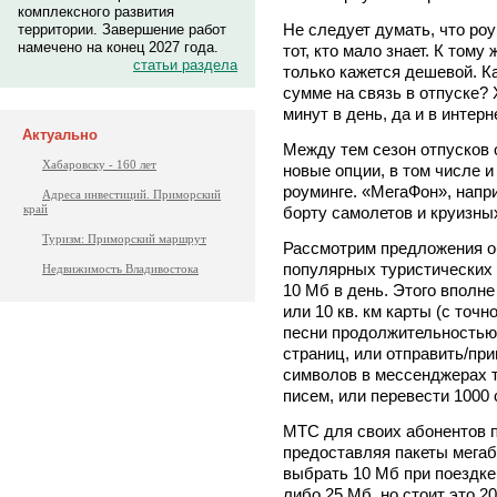
комплексного развития
Не следует думать, что роу
территории. Завершение работ
намечено на конец 2027 года.
тот, кто мало знает. К тому
статьи раздела
только кажется дешевой. К
сумме на связь в отпуске? 
минут в день, да и в интерн
Актуально
Между тем сезон отпусков 
Хабаровску - 160 лет
новые опции, в том числе 
роуминге. «МегаФон», напр
Адреса инвестиций. Приморский
край
борту самолетов и круизны
Туризм: Приморский маршрут
Рассмотрим предложения о
популярных туристических
Недвижимость Владивостока
10 Мб в день. Этого вполне
или 10 кв. км карты (с точн
песни продолжительностью 
страниц, или отправить/пр
символов в мессенджерах ти
писем, или перевести 1000 
МТС для своих абонентов п
предоставляя пакеты мегаб
выбрать 10 Мб при поездке,
либо 25 Мб, но стоит это 2