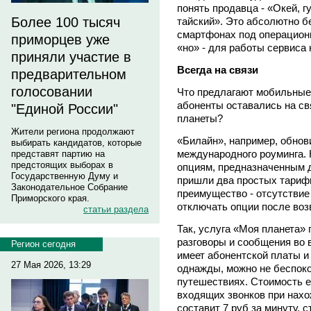
понять продавца - «Окей, г
Более 100 тысяч
тайский». Это абсолютно б
смартфонах под операционн
приморцев уже
«но» - для работы сервиса 
приняли участие в
Всегда на связи
предварительном
голосовании
Что предлагают мобильные 
абоненты оставались на св
"Единой России"
планеты?
Жители региона продолжают
«Билайн», например, обнов
выбирать кандидатов, которые
международного роуминга.
представят партию на
предстоящих выборах в
опциям, предназначенным д
Государственную Думу и
пришли два простых тариф
Законодательное Собрание
преимущество - отсутствие
Приморского края.
отключать опции после во
статьи раздела
Так, услуга «Моя планета»
разговоры и сообщения во 
Регион сегодня
имеет абонентской платы и
27 Мая 2026, 13:29
однажды, можно не беспоко
путешествиях. Стоимость е
входящих звонков при нахо
составит 7 руб за минуту, 