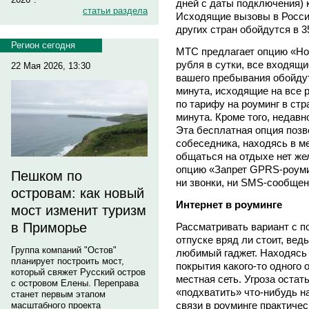
дней с даты подключения) к
статьи раздела
Исходящие вызовы в Росси
других стран обойдутся в 3
Регион сегодня
МТС предлагает опцию «Нол
рубля в сутки, все входящи
22 Мая 2026, 13:30
вашего пребывания обойдутс
минута, исходящие на все р
по тарифу на роуминг в стра
минута. Кроме того, недав
Эта бесплатная опция позв
собеседника, находясь в м
общаться на отдыхе нет же
опцию «Запрет GPRS-роумин
Пешком по
ни звонки, ни SMS-сообщен
островам: как новый
Интернет в роуминге
мост изменит туризм
в Приморье
Рассматривать вариант с п
отпуске вряд ли стоит, вед
Группа компаний "Остов"
любимый гаджет. Находясь в
планирует построить мост,
покрытия какого-то одного 
который свяжет Русский остров
местная сеть. Угроза остат
с островом Елены. Переправа
«подхватить» что-нибудь н
станет первым этапом
связи в роуминге практиче
масштабного проекта