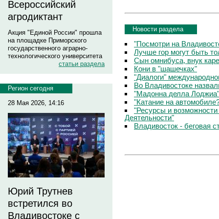
Всероссийский
агродиктант
Новости раздела
Акция "Единой России" прошла
на площадке Приморского
"Посмотри на Владивосто
государственного аграрно-
Лучше гор могут быть т
технологического университета
Сын омнибуса, внук кар
статьи раздела
Кони в "шашечках"
"Диалоги" международно
Во Владивостоке назвал
Регион сегодня
"Мадонна делла Лоджиа"
"Катание на автомобиле
28 Мая 2026, 14:16
"Ресурсы и возможности
Деятельности"
Владивосток - беговая с
Юрий Трутнев
встретился во
Владивостоке с