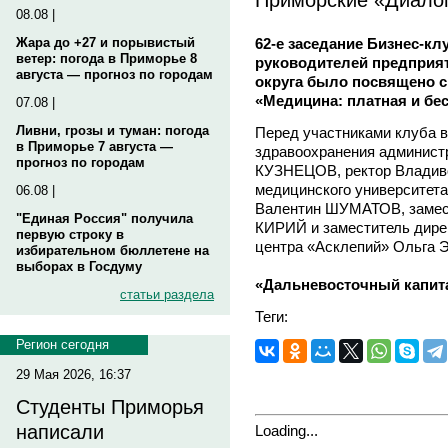
08.08 |
62-е заседание Бизнес-кл
Жара до +27 и порывистый
ветер: погода в Приморье 8
руководителей предприя
августа — прогноз по городам
округа было посвящено с
«Медицина: платная и бе
07.08 |
Ливни, грозы и туман: погода
Перед участниками клуба в
в Приморье 7 августа —
здравоохранения админист
прогноз по городам
КУЗНЕЦОВ, ректор Владиво
медицинского университета
06.08 |
Валентин ШУМАТОВ, замес
"Единая Россия" получила
КИРИЙ и заместитель дире
первую строку в
центра «Асклепий» Ольга 
избирательном бюллетене на
выборах в Госдуму
«Дальневосточный капит
статьи раздела
Теги:
Регион сегодня
29 Мая 2026, 16:37
Студенты Приморья
написали
Loading...