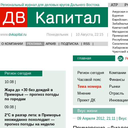
Региональный журнал для деловых кругов Дальнего Востока
АТР
Р
Амурская о
Бурятия
Еврейская 
Забайкаль
Камчатский
Магаданска
www.
dvkapital.ru
Понедельник
|
10 Августа, 22:15
|
Приморски
Республика
О КОМПАНИИ
РЕКЛАМА
АРХИВ
|
ПОДПИСКА
|
RSS
|
Сахалинска
Хабаровски
Чукотский 
главная
Р
Регион сегодня
Компании
Регион сегодня
Часовой пояс
Финансы
10.08 |
Тема номера
Рынки
Жара до +30 без дождей в
Мнение
Отрасль
Приморье — прогноз погоды
по городам
Проект ДК
Инновации
09.08 |
Вкус жизни
2°C в разгар лета: в Приморье
09 Апреля 2012, 21:11 |
Вкус
неожиданно похолодает —
прогноз погоды на неделю
Приморские «Диалог