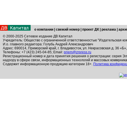
о компании
|
свежий номер
|
проект ДК
|
реклама
|
архи
© 2000-2025 Сетевое издание ДВ Капитал
Учредитель: Общество с ограниченной ответственностью "Издательская ко
И.о. главного редактора: Голубь Андрей Александрович
Адрес: 690014, Приморский край, г. Владивосток, ул. Некрасовская д. 36 «Б»
Телефоны: +7 (423) 245-04-85; Email:
priem@zrpress.ru
Регистрационный номер и дата принятия решения о регистрации: серия Эл
надзору в сфере связи, информационных технологий и массовых коммуник
Содержит информационную продукцию категории 18+.
Политика конфиден