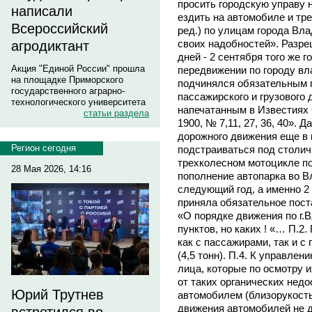
просить городскую управу 
написали
ездить на автомобиле и тр
Всероссийский
ред.) по улицам города Вл
своих надобностей». Разре
агродиктант
дней - 2 сентября того же г
Акция "Единой России" прошла
передвижении по городу вл
на площадке Приморского
подчинялся обязательным 
государственного аграрно-
пассажирского и грузового
технологического университета
напечатанным в Известиях
статьи раздела
1900, № 7,11, 27, 36, 40». 
дорожного движения еще в 
Регион сегодня
подстраиваться под столич
трехколесном мотоцикле по
28 Мая 2026, 14:16
пополнение автопарка во Вл
следующий год, а именно 2
приняла обязательное пост
«О порядке движения по г.
пунктов, но каких ! «… П.2
как с пассажирами, так и с
(4,5 тонн). П.4. К управле
лица, которые по осмотру 
от таких органических нед
Юрий Трутнев
автомобилем (близорукость,
движения автомобилей не д