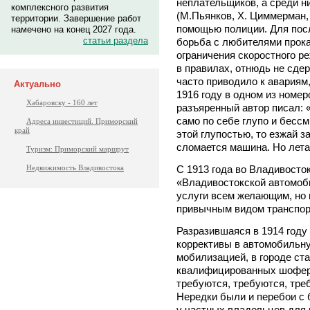
неплательщиков, а среди н
комплексного развития
(М.Пьянков, Х. Циммерман,
территории. Завершение работ
помощью полиции. Для пос
намечено на конец 2027 года.
статьи раздела
борьба с любителями прока
ограничения скоростного р
в правилах, отнюдь не сде
часто приводило к авариям,
Актуально
1916 году в одном из номер
Хабаровску - 160 лет
разъяренный автор писал: «
само по себе глупо и бесс
Адреса инвестиций. Приморский
край
этой глупостью, то езжай за
сломается машина. Но лета
Туризм: Приморский маршрут
С 1913 года во Владивосто
Недвижимость Владивостока
«Владивостокской автомоб
услуги всем желающим, но 
привычным видом транспорт
Разразившаяся в 1914 году
коррективы в автомобильну
мобилизацией, в городе ст
квалифицированных шоферо
требуются, требуются, тр
Нередки были и перебои с 
у частных владельцев для 