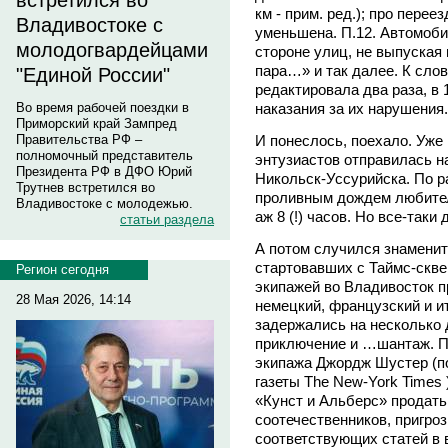
встретился во
км - прим. ред.); про пере
Владивостоке с
уменьшена. П.12. Автомоби
молодогвардейцами
стороне улиц, не выпуская
пара…» и так далее. К сло
"Единой России"
редактировала два раза, в 
наказания за их нарушения.
Во время рабочей поездки в
Приморский край Зампред
И понеслось, поехало. Уже 
Правительства РФ –
полномочный представитель
энтузиастов отправилась на
Президента РФ в ДФО Юрий
Никольск-Уссурийска. По р
Трутнев встретился во
проливным дождем любител
Владивостоке с молодежью.
аж 8 (!) часов. Но все-таки
статьи раздела
А потом случился знаменит
стартовавших с Таймс-скве
Регион сегодня
экипажей во Владивосток п
28 Мая 2026, 14:14
немецкий, французский и и
задержались на несколько 
приключение и …шантаж. По
экипажа Джордж Шустер (п
газеты The New-York Times 
«Кунст и Альберс» продать
соотечественников, пригро
соответствующих статей в 