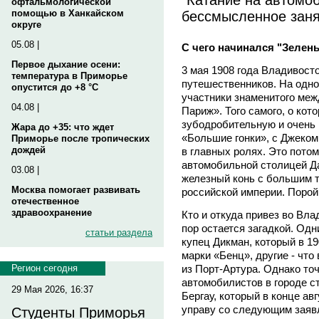
офтальмологической
бессмысленное заня
помощью в Ханкайском
округе
05.08 |
С чего начинался "Зелен
Первое дыхание осени:
3 мая 1908 года Владивост
температура в Приморье
путешественников. На одно
опустится до +8 °C
участники знаменитого меж
04.08 |
Париж». Того самого, о кот
зубодробительную и очень
Жара до +35: что ждет
«Большие гонки», с Джеком
Приморье после тропических
дождей
в главных ролях. Это потом
автомобильной столицей Да
03.08 |
железный конь с большим 
Москва помогает развивать
российской империи. Порой
отечественное
здравоохранение
Кто и откуда привез во Вл
пор остается загадкой. Од
статьи раздела
купец Дикман, который в 19
марки «Бенц», другие - чт
из Порт-Артура. Однако точ
Регион сегодня
автомобилистов в городе с
29 Мая 2026, 16:37
Бергау, который в конце ав
управу со следующим заяв
Студенты Приморья