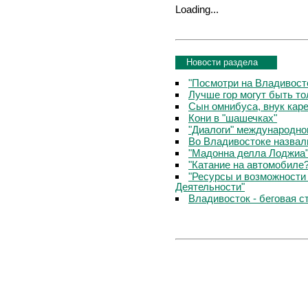
Loading...
Новости раздела
"Посмотри на Владивосто
Лучше гор могут быть т
Сын омнибуса, внук кар
Кони в "шашечках"
"Диалоги" международно
Во Владивостоке назвал
"Мадонна делла Лоджиа"
"Катание на автомобиле
"Ресурсы и возможности
Деятельности"
Владивосток - беговая с