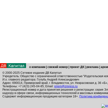
о компании
|
свежий номер
|
проект ДК
|
реклама
|
архи
© 2000-2025 Сетевое издание ДВ Капитал
Учредитель: Общество с ограниченной ответственностью "Издательская ко
И.о. главного редактора: Голубь Андрей Александрович
Адрес: 690014, Приморский край, г. Владивосток, ул. Некрасовская д. 36 «Б»
Телефоны: +7 (423) 245-04-85; Email:
priem@zrpress.ru
Регистрационный номер и дата принятия решения о регистрации: серия Эл
надзору в сфере связи, информационных технологий и массовых коммуник
Содержит информационную продукцию категории 18+.
Политика конфиден