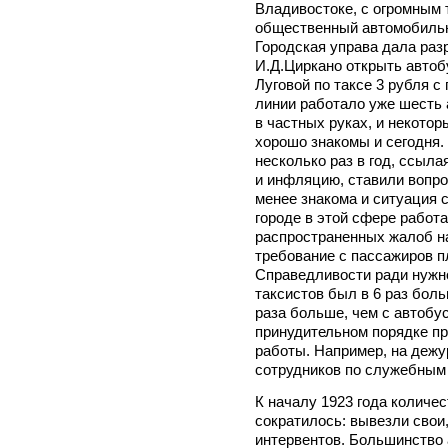
Владивостоке, с огромным 
общественный автомобильны
Городская управа дала раз
И.Д.Циркано открыть авто
Луговой по таксе 3 рубля с
линии работало уже шесть 
в частных руках, и некотор
хорошо знакомы и сегодня.
несколько раз в год, ссыл
и инфляцию, ставили вопро
менее знакома и ситуация с
городе в этой сфере работ
распространенных жалоб на
требование с пассажиров п
Справедливости ради нужно 
таксистов был в 6 раз боль
раза больше, чем с автобус
принудительном порядке п
работы. Например, на дежур
сотрудников по служебным
К началу 1923 года количес
сократилось: вывезли свои,
интервентов. Большинство 