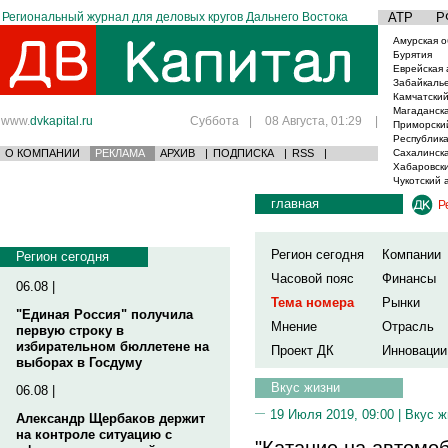
Региональный журнал для деловых кругов Дальнего Востока
АТР
Р
Амурская о
Бурятия
Еврейская 
Забайкаль
Камчатский
Магаданска
www.
dvkapital.ru
Суббота
|
08 Августа, 01:29
|
Приморски
Республика
О КОМПАНИИ
РЕКЛАМА
АРХИВ
|
ПОДПИСКА
|
RSS
|
Сахалинска
Хабаровски
Чукотский 
главная
Р
Регион сегодня
Компании
Регион сегодня
Часовой пояс
Финансы
06.08 |
Тема номера
Рынки
"Единая Россия" получила
Мнение
Отрасль
первую строку в
избирательном бюллетене на
Проект ДК
Инновации
выборах в Госдуму
Вкус жизни
06.08 |
19 Июля 2019, 09:00 |
Вкус ж
Александр Щербаков держит
на контроле ситуацию с
"Катание на автомо