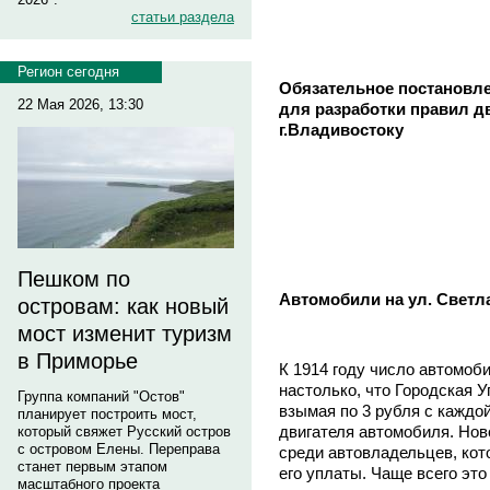
статьи раздела
Регион сегодня
Обязательное постановле
22 Мая 2026, 13:30
для разработки правил д
г.Владивостоку
Пешком по
Автомобили на ул. Светл
островам: как новый
мост изменит туризм
в Приморье
К 1914 году число автомоб
настолько, что Городская У
Группа компаний "Остов"
взымая по 3 рубля с каждо
планирует построить мост,
двигателя автомобиля. Нов
который свяжет Русский остров
с островом Елены. Переправа
среди автовладельцев, кот
станет первым этапом
его уплаты. Чаще всего эт
масштабного проекта