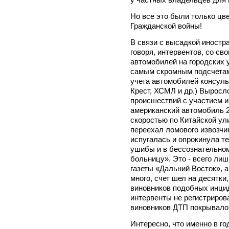
Но все это были только цв
Гражданской войны!
В связи с высадкой иностр
говоря, интервентов, со с
автомобилей на городских 
самым скромным подсчетам,
учета автомобилей консуль
Крест, ХСМЛ и др.) Выросл
происшествий с участием 
американский автомобиль 2
скоростью по Китайской ул
переехал ломового извозчи
испугалась и опрокинула т
ушибы и в бессознательном
больницу». Это - всего ли
газеты «Дальний Восток», 
много, счет шел на десятки,
виновников подобных инци
интервенты не регистриров
виновников ДТП покрывало, 
Интересно, что именно в г