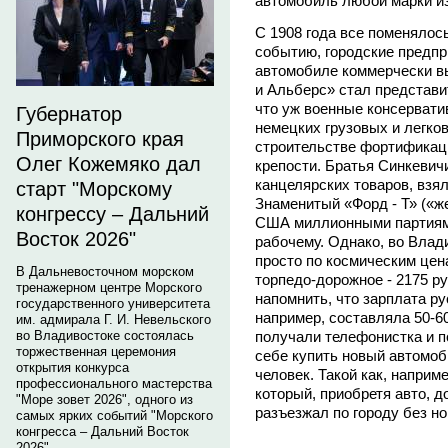
автомобиль любой марки и
С 1908 года все поменяло
событию, городские предпр
автомобиле коммерчески вы
и Альберс» стал представи
что уж военные консервати
Губернатор
немецких грузовых и легко
Приморского края
строительстве фортификац
Олег Кожемяко дал
крепости. Братья Синкевич
канцелярских товаров, взя
старт "Морскому
Знаменитый «Форд - Т» («ж
конгрессу – Дальний
США миллионными партиям
Восток 2026"
рабочему. Однако, во Влад
просто по космическим цена
В Дальневосточном морском
торпедо-дорожное - 2175 ру
тренажерном центре Морского
напомнить, что зарплата р
государственного университета
например, составляла 50-6
им. адмирала Г. И. Невельского
получали телефонистка и п
во Владивостоке состоялась
торжественная церемония
себе купить новый автомоб
открытия конкурса
человек. Такой как, напри
профессионального мастерства
который, приобретя авто, д
"Море зовет 2026", одного из
разъезжал по городу без н
самых ярких событий "Морского
конгресса – Дальний Восток
2026".