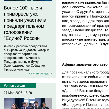
наверняка не принесли бы 
дальневосточной компании.
Более 100 тысяч
улажен. С другой стороны
приморцев уже
помпой приняты Приморски
приняли участие в
них, а заодно и для горожа
импровизированный праздни
предварительном
заезды велосипедистов. Те
голосовании
кругов по ипподрому, прео
"Единой России"
положенные препятствия, и
отправились дальше. В пут
Жители региона продолжают
выбирать кандидатов, которые
представят партию на
предстоящих выборах в
Государственную Думу и
Афиша знаменитого автопр
Законодательное Собрание
Приморского края.
Для провинциального город
статьи раздела
относился, это событие ст
пытались здесь продавать, 
Регион сегодня
1907 году безы- мянный гос
«Дальний Восток» безуспе
27 Мая 2026, 13:29
приобретенного где-то фра
Ищи дураков! В том же год
«Вальдекер и Поппель» пр