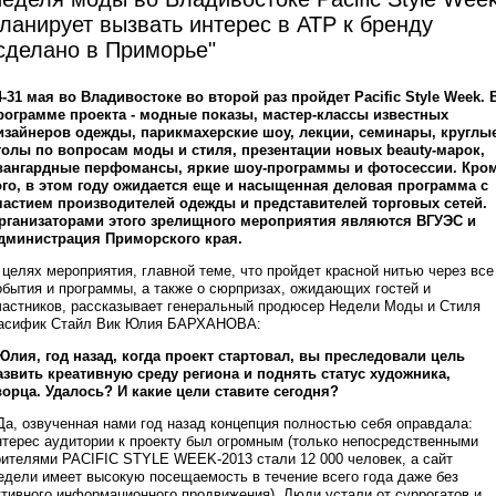
ланирует вызвать интерес в АТР к бренду
сделано в Приморье"
4-31 мая во Владивостоке во второй раз пройдет Pacific Style Week. 
рограмме проекта - модные показы, мастер-классы известных
изайнеров одежды, парикмахерские шоу, лекции, семинары, круглы
толы по вопросам моды и стиля, презентации новых beauty-марок,
вангардные перфомансы, яркие шоу-программы и фотосессии. Кро
ого, в этом году ожидается еще и насыщенная деловая программа с
частием производителей одежды и представителей торговых сетей.
рганизаторами этого зрелищного мероприятия являются ВГУЭС и
дминистрация Приморского края.
 целях мероприятия, главной теме, что пройдет красной нитью через все
обытия и программы, а также о сюрпризах, ожидающих гостей и
частников, рассказывает генеральный продюсер Недели Моды и Стиля
асифик Стайл Вик Юлия БАРХАНОВА:
 Юлия, год назад, когда проект стартовал, вы преследовали цель
азвить креативную среду региона и поднять статус художника,
ворца. Удалось? И какие цели ставите сегодня?
 Да, озвученная нами год назад концепция полностью себя оправдала:
нтерес аудитории к проекту был огромным (только непосредственными
рителями PACIFIC STYLE WEEK-2013 стали 12 000 человек, а сайт
едели имеет высокую посещаемость в течение всего года даже без
ктивного информационного продвижения). Люди устали от суррогатов и