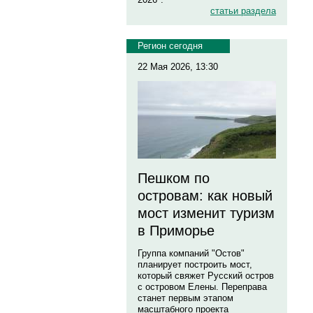
статьи раздела
Регион сегодня
22 Мая 2026, 13:30
Пешком по
островам: как новый
мост изменит туризм
в Приморье
Группа компаний "Остов"
планирует построить мост,
который свяжет Русский остров
с островом Елены. Переправа
станет первым этапом
масштабного проекта