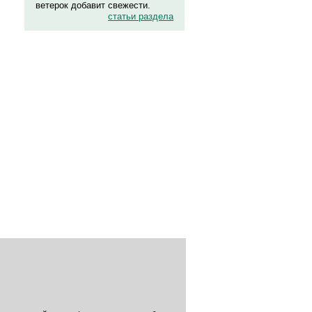
ветерок добавит свежести.
статьи раздела