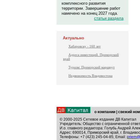
комплексного развития
территории. Завершение работ
намечено на конец 2027 года.
статьи раздела
Актуально
Хабаровску - 160 лет
Адреса инвестиций. Приморский
край
Туризм: Приморский маршрут
Недвижимость Владивостока
о компании
|
свежий ном
© 2000-2025 Сетевое издание ДВ Капитал
Учредитель: Общество с ограниченной отве
И.о. главного редактора: Голубь Андрей Але
Адрес: 690014, Приморский край, г. Владивос
Телефоны: +7 (423) 245-04-85; Email:
priem@