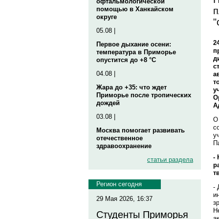
офтальмологической
п
помощью в Ханкайском
округе
"
05.08 |
2
Первое дыхание осени:
п
температура в Приморье
д
опустится до +8 °C
с
04.08 |
а
т
Жара до +35: что ждет
у
Приморье после тропических
О
дождей
А
03.08 |
О
с
Москва помогает развивать
у
отечественное
П
здравоохранение
-
статьи раздела
р
т
Регион сегодня
-
и
29 Мая 2026, 16:37
з
Н
Студенты Приморья
а