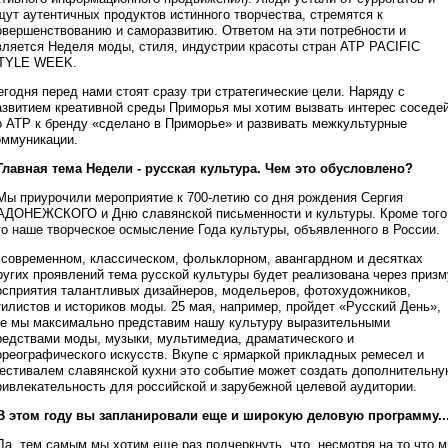
щут аутентичных продуктов истинного творчества, стремятся к
овершенствованию и саморазвитию. Ответом на эти потребности и
вляется Неделя моды, стиля, индустрии красоты стран АТР PACIFIC
TYLE WEEK.
егодня перед нами стоят сразу три стратегические цели. Наряду с
азвитием креативной среды Приморья мы хотим вызвать интерес соседе
о АТР к бренду «сделано в Приморье» и развивать межкультурные
оммуникации.
 Главная тема Недели - русская культура. Чем это обусловлено?
 Мы приурочили мероприятие к 700-летию со дня рождения Сергия
АДОНЕЖСКОГО и Дню славянской письменности и культуры. Кроме того
то наше творческое осмысление Года культуры, объявленного в России.
 современном, классическом, фольклорном, авангардном и десятках
ругих проявлений тема русской культуры будет реализована через призм
осприятия талантливых дизайнеров, модельеров, фотохудожников,
тилистов и историков моды. 25 мая, например, пройдет «Русский День»,
де мы максимально представим нашу культуру выразительными
редствами моды, музыки, мультимедиа, драматического и
ореографического искусств. Вкупе с ярмаркой прикладных ремесел и
естивалем славянской кухни это событие может создать дополнительн
ривлекательность для российской и зарубежной целевой аудитории.
 В этом году вы запланировали еще и широкую деловую программу..
 Да, тем самым мы хотим еще раз подчеркнуть, что, несмотря на то что 