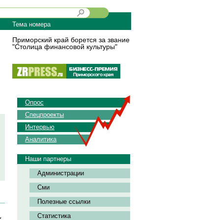
Тема номера
Приморский край борется за звание
"Столица финансовой культуры"
Опрос
Спецпроекты
Интервью
Аналитика
Наши партнеры
Администрации
Сми
Полезные ссылки
Статистика
k