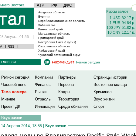
ьнего Востока
АТР
РФ
ДФО
Курсы валют
Амурская область
Бурятия
1 USD
82.17 р.
Еврейская автономная область
1 EUR
94.84 р.
Забайкалье
100 JPY
51.82 р.
Камчатский край
10 CNY
12.17 р.
Магаданская область
08 Августа, 01:56
|
Приморский край
Республика Саха (Якутия)
А
|
RSS
|
Сахалинская область
Хабаровский край
Чукотский автономный округ
главная
Рекомендует:
Регион сегодня
Регион сегодня
Компании
Партнеры
Страницы истории
Часовой пояс
Финансы
Персона
Восточное кольцо
Тема номера
Рынки
Кадры
Криминал
Мнение
Отрасль
Территория
Вкус жизни
Проект ДК
Инновации
Среда обитания
Спорт
Вкус жизни
14 Апреля 2014, 18:55 |
Вкус жизни
еделя моды во Владивостоке Pacific Style Wee