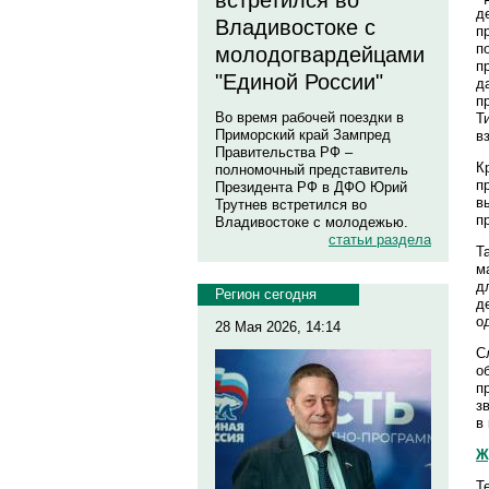
встретился во
д
Владивостоке с
п
п
молодогвардейцами
п
"Единой России"
д
п
Во время рабочей поездки в
Т
Приморский край Зампред
в
Правительства РФ –
К
полномочный представитель
п
Президента РФ в ДФО Юрий
в
Трутнев встретился во
п
Владивостоке с молодежью.
статьи раздела
Т
м
д
Регион сегодня
д
о
28 Мая 2026, 14:14
С
о
п
з
в
Ж
Т