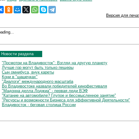
Версия для печа
ading...
Новости раздела
"Посмотри на Владивосток": Взгляд на другую планету
Лучше гор могут быть только пещеры
Сын омнибуса, внук кареты
Кони в "шашечках"
"Диалоги" международного масштаба
Во Владивостоке назвали победителей кинофестиваля
"Мадонна делла Лоджиа" - первая леди ВЭФ
"Катание на автомобиле? Глупое и бессмысленное занятие"
"Ресурсы и возможности Бизнеса для эффективной Деятельности"
Владивосток - беговая столица России