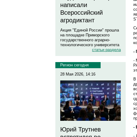
написали
и
с
Всероссийский
я
S
агродиктант
С
Акция "Единой России" прошла
р
на площадке Приморского
п
государственного аграрно-
к
технологического университета
статьи раздела
-
-
Регион сегодня
Р
э
28 Мая 2026, 14:16
В
д
в
с
г
с
х
ф
п
-
Юрий Трутнев
-