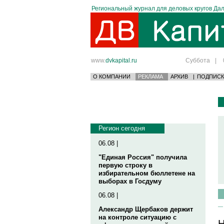
Региональный журнал для деловых кругов Дал
www.
dvkapital.ru
Суббота
|
О КОМПАНИИ
РЕКЛАМА
АРХИВ
|
ПОДПИСК
Регион сегодня
06.08 |
"Единая Россия" получила
первую строку в
избирательном бюллетене на
выборах в Госдуму
06.08 |
Александр Щербаков держит
на контроле ситуацию с
Н