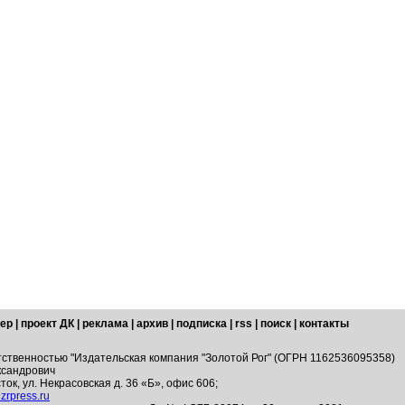
ер
|
проект ДК
|
реклама
|
архив
|
подписка
|
rss
|
поиск
|
контакты
тственностью "Издательская компания "Золотой Рог" (ОГРН 1162536095358)
ксандрович
ток, ул. Некрасовская д. 36 «Б», офис 606;
zrpress.ru