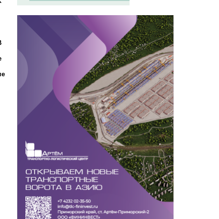
В
е
ме