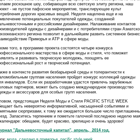
елаем роскошное шоу, собирающее всю светскую элиту региона, наш
роект - не пустое пафосное мероприятие, транслирующее культ
отребления дорогих красивых вещей. Неделя нацелена еще и на
ривлечение потенциальных покупателей одежды, созданной
альневосточными и российскими дизайнерами. Налаживание контактов
роизводителей одежды с дизайнерами и с потребителями стран Азиатско
ихоокеанского региона позволит в дальнейшем развить системное бизнес
заимодействие Приморья и АТР в сфере моды.
роме того, в программе проекта состоятся четыре конкурса
рофессионального мастерства в сфере моды и стиля, что поможет
ыявлять и развивать творческую молодежь, поощрять ее
рофессиональный рост и творческий потенциал.
акже в контексте развития безбарьерной среды и толерантности к
аломобильным группам населения пройдет конкурс коллекций одежды
ля инвалидов. Если их разработчикам удастся привлечь зарубежных
еловых партнеров, может быть создано международное производство
дежды и аксессуаров для особых групп населения.
ловом, предстоящая Неделя Моды и Стиля PACIFIC STYLE WEEK
бещает быть невероятно информативной, насыщенной событиями и
риятными сюрпризами, к тому же ожидается большое число приглашенн
везд. Запаситесь терпением и пометьте галочкой последнюю неделю ма
 календаре: обещаем, будет красиво, зрелищно и очень здорово!
урнал "Дальневосточный капитал", апрель, 2014 год.
еги:
мода
сделано в приморье
pacific style week