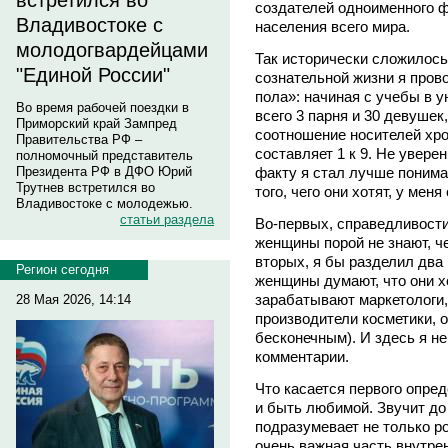
встретился во
создателей одноименного ф
Владивостоке с
населения всего мира.
молодогвардейцами
Так исторически сложилось
"Единой России"
сознательной жизни я пров
пола»: начиная с учебы в у
Во время рабочей поездки в
всего 3 парня и 30 девушек
Приморский край Зампред
соотношение носителей хро
Правительства РФ –
составляет 1 к 9. Не увере
полномочный представитель
Президента РФ в ДФО Юрий
факту я стал лучше понима
Трутнев встретился во
того, чего они хотят, у мен
Владивостоке с молодежью.
статьи раздела
Во-первых, справедливости
женщины порой не знают, че
вторых, я бы разделил два 
Регион сегодня
женщины думают, что они х
зарабатывают маркетологи,
28 Мая 2026, 14:14
производители косметики, о
бесконечным). И здесь я н
комментарии.
Что касается первого опре
и быть любимой. Звучит до 
подразумевает не только р
очень важная часть внутрен