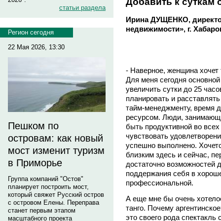
Добавить к суткам 
статьи раздела
Ирина ДУЩЕНКО, директо
недвижимости», г. Хабаро
Регион сегодня
22 Мая 2026, 13:30
- Наверное, женщина хочет 
Для меня сегодня основной 
увеличить сутки до 25 часо
планировать и расставлять 
тайм-менеджменту, время 
ресурсом. Люди, занимающи
Пешком по
быть продуктивной во всех 
чувствовать удовлетворение
островам: как новый
успешно выполнено. Хочетс
мост изменит туризм
близким здесь и сейчас, пе
в Приморье
достаточно возможностей д
поддержания себя в хороше
Группа компаний "Остов"
профессиональной.
планирует построить мост,
который свяжет Русский остров
А еще мне бы очень хотело
с островом Елены. Переправа
танго. Почему аргентинское
станет первым этапом
это своего рода спектакль 
масштабного проекта