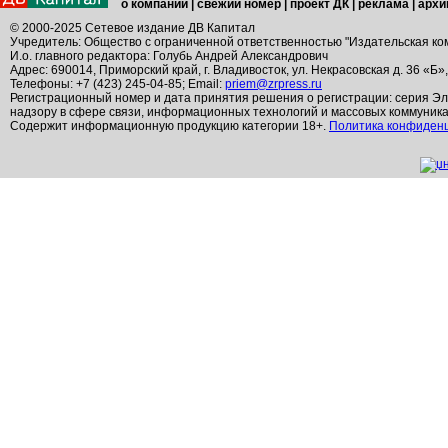
о компании
|
свежий номер
|
проект ДК
|
реклама
|
архи
© 2000-2025 Сетевое издание ДВ Капитал
Учредитель: Общество с ограниченной ответственностью "Издательская ко
И.о. главного редактора: Голубь Андрей Александрович
Адрес: 690014, Приморский край, г. Владивосток, ул. Некрасовская д. 36 «Б»
Телефоны: +7 (423) 245-04-85; Email:
priem@zrpress.ru
Регистрационный номер и дата принятия решения о регистрации: серия Эл
надзору в сфере связи, информационных технологий и массовых коммуник
Содержит информационную продукцию категории 18+.
Политика конфиден