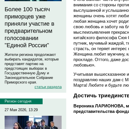
внимания со стороны проти
Более 100 тысяч
выслушанной и услышанной
приморцев уже
женщины очень хотят люби
любая женщина хочет родит
приняли участие в
свою любовь и заботу на б
предварительном
мыслеизъявления прекрасн
голосовании
китайского философа Сюя 
путник, мучимый жаждой, тя
"Единой России"
страсть, он теряет интерес
Женщина любит мужчину, ка
Жители региона продолжают
выбирать кандидатов, которые
прохладе. Оттого, даже до
представят партию на
любовью».
предстоящих выборах в
Государственную Думу и
Учитывая вышесказанное и
Законодательное Собрание
поздравляю наших дам с М
Приморского края.
Марта! Любите и будьте л
статьи раздела
Достичь триединст
Регион сегодня
Вероника ЛАРИОНОВА, м
27 Мая 2026, 13:29
представительства фонд