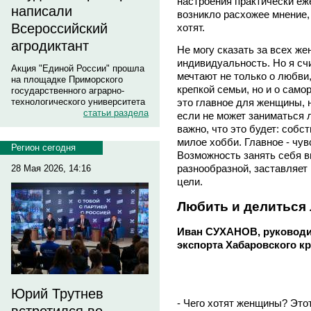
настроения практически еж
написали
возникло расхожее мнение,
Всероссийский
хотят.
агродиктант
Не могу сказать за всех же
индивидуальность. Но я сч
Акция "Единой России" прошла
мечтают не только о любви,
на площадке Приморского
крепкой семьи, но и о само
государственного аграрно-
технологического университета
это главное для женщины, н
статьи раздела
если не может заниматься
важно, что это будет: собс
милое хобби. Главное - чу
Регион сегодня
Возможность занять себя в
разнообразной, заставляет
28 Мая 2026, 14:16
цели.
Любить и делиться
Иван СУХАНОВ, руководи
экспорта Хабаровского кр
Юрий Трутнев
- Чего хотят женщины? Это