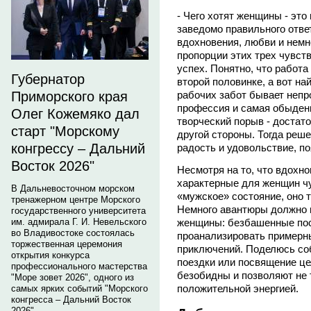
- Чего хотят женщины - это
заведомо правильного отве
вдохновения, любви и немн
пропорции этих трех чувст
успех. Понятно, что работа 
Губернатор
второй половинке, а вот н
рабочих забот бывает непр
Приморского края
профессия и самая обыденн
Олег Кожемяко дал
творческий порыв - достат
старт "Морскому
другой стороны. Тогда реш
конгрессу – Дальний
радость и удовольствие, п
Восток 2026"
Несмотря на то, что вдохно
характерные для женщин чу
В Дальневосточном морском
«мужское» состояние, оно 
тренажерном центре Морского
Немного авантюры должно 
государственного университета
женщины: безбашенные пос
им. адмирала Г. И. Невельского
во Владивостоке состоялась
проанализировать примерн
торжественная церемония
приключений. Поделюсь со
открытия конкурса
поездки или посвящение ц
профессионального мастерства
безобидны и позволяют не 
"Море зовет 2026", одного из
положительной энергией.
самых ярких событий "Морского
конгресса – Дальний Восток
2026".