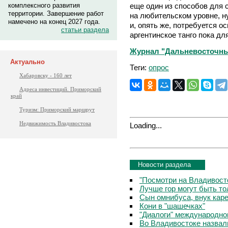
еще один из способов для 
комплексного развития
территории. Завершение работ
на любительском уровне, 
намечено на конец 2027 года.
и, опять же, потребуется о
статьи раздела
аргентинское танго пока дл
Журнал "Дальневосточный 
Актуально
Теги:
опрос
Хабаровску - 160 лет
Адреса инвестиций. Приморский
край
Туризм: Приморский маршрут
Недвижимость Владивостока
Loading...
Новости раздела
"Посмотри на Владивосто
Лучше гор могут быть т
Сын омнибуса, внук кар
Кони в "шашечках"
"Диалоги" международно
Во Владивостоке назвал