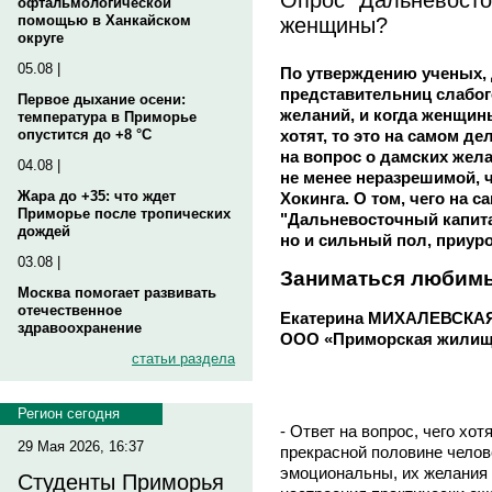
офтальмологической
женщины?
помощью в Ханкайском
округе
05.08 |
По утверждению ученых, 
представительниц слабог
Первое дыхание осени:
желаний, и когда женщины
температура в Приморье
хотят, то это на самом де
опустится до +8 °C
на вопрос о дамских жела
04.08 |
не менее неразрешимой, 
Жара до +35: что ждет
Хокинга. О том, чего на 
Приморье после тропических
"Дальневосточный капита
дождей
но и сильный пол, приуро
03.08 |
Заниматься любим
Москва помогает развивать
отечественное
Екатерина МИХАЛЕВСКАЯ
здравоохранение
ООО «Приморская жилищ
статьи раздела
Регион сегодня
- Ответ на вопрос, чего хо
29 Мая 2026, 16:37
прекрасной половине чело
эмоциональны, их желания 
Студенты Приморья