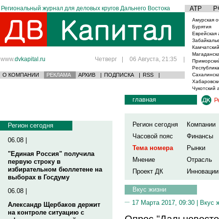
Региональный журнал для деловых кругов Дальнего Востока
АТР
Р
Амурская о
Бурятия
Еврейская 
Забайкаль
Камчатский
Магаданска
www.
dvkapital.ru
Четверг
|
06 Августа, 21:35
|
Приморски
Республика
О КОМПАНИИ
РЕКЛАМА
АРХИВ
|
ПОДПИСКА
|
RSS
|
Сахалинска
Хабаровски
Чукотский 
главная
Р
Регион сегодня
Компании
Регион сегодня
Часовой пояс
Финансы
06.08 |
Тема номера
Рынки
"Единая Россия" получила
Мнение
Отрасль
первую строку в
избирательном бюллетене на
Проект ДК
Инновации
выборах в Госдуму
Вкус жизни
06.08 |
17 Марта 2017, 09:30 |
Вкус 
Александр Щербаков держит
на контроле ситуацию с
Опрос "Дальневосточ