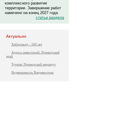
комплексного развития
территории. Завершение работ
намечено на конец 2027 года.
статьи раздела
Актуально
Хабаровску - 160 лет
Адреса инвестиций. Приморский
край
Туризм: Приморский маршрут
Недвижимость Владивостока