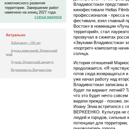
комплексного развития
Владивостока» представил 
территории. Завершение работ
кинофестивале Hellas Film
намечено на конец 2027 года.
профессионалов - пресса н
статьи раздела
фестиваля, взял главный п
Восток» в номинации «Лучш
территорий», стал лауреат
Актуально
прозвучал в сюжетах росси
«Звуками Владивостока» з
Хабаровску - 160 лет
«портрет» композитор начи
Адреса инвестиций. Приморский
солнца.
край
История отношений Мариоса
Туризм: Приморский маршрут
продолжается. «Я чувствую
Недвижимость Владивостока
готов сюда возвращаться и 
уже начал работу над втор
Владивостока» записаны в 
будет ли вариант летний? Т
что это будет нечто совсем
видели прежде - похоже, о
Иоану Элиа встретился с г
ВЕРКЕЕНКО. Культура не су
людей и городов, сильные 
потенциал для территории, 
руководитель города.