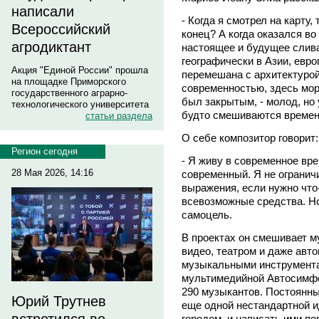
написали
- Когда я смотрел на карту,
Всероссийский
конец? А когда оказался во
агродиктант
настоящее и будущее сливае
географически в Азии, евро
Акция "Единой России" прошла
перемешана с архитектурой
на площадке Приморского
современностью, здесь мор
государственного аграрно-
был закрытым, - молод, но 
технологического университета
будто смешиваются времена
статьи раздела
О себе композитор говорит:
Регион сегодня
- Я живу в современное вре
28 Мая 2026, 14:16
современный. Я не ограни
выражения, если нужно что-
всевозможные средства. Но
самоцель.
В проектах он смешивает м
видео, театром и даже авт
музыкальными инструмента
мультимедийной Автосимфо
290 музыкантов. Постоянны
Юрий Трутнев
еще одной нестандартной и
городом, и написать ими п