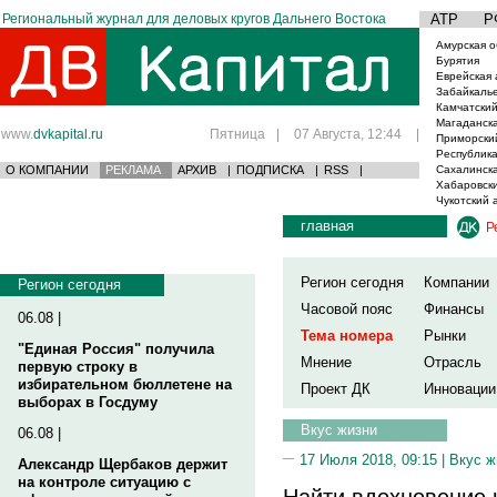
Региональный журнал для деловых кругов Дальнего Востока
АТР
Р
Амурская о
Бурятия
Еврейская 
Забайкаль
Камчатский
Магаданска
www.
dvkapital.ru
Пятница
|
07 Августа, 12:44
|
Приморски
Республика
О КОМПАНИИ
РЕКЛАМА
АРХИВ
|
ПОДПИСКА
|
RSS
|
Сахалинска
Хабаровски
Чукотский 
главная
Р
Регион сегодня
Компании
Регион сегодня
Часовой пояс
Финансы
06.08 |
Тема номера
Рынки
"Единая Россия" получила
Мнение
Отрасль
первую строку в
избирательном бюллетене на
Проект ДК
Инновации
выборах в Госдуму
Вкус жизни
06.08 |
17 Июля 2018, 09:15 |
Вкус ж
Александр Щербаков держит
на контроле ситуацию с
Найти вдохновение 