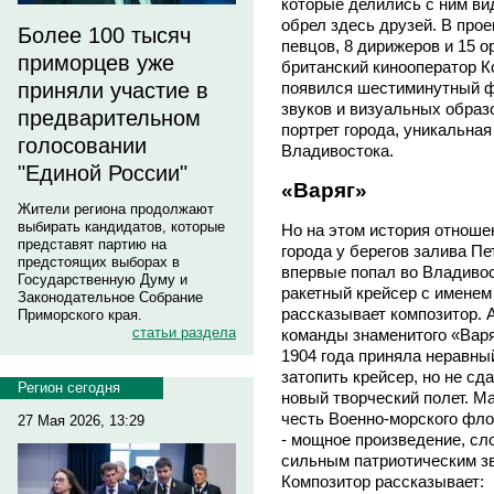
которые делились с ним ви
обрел здесь друзей. В про
Более 100 тысяч
певцов, 8 дирижеров и 15 
приморцев уже
британский кинооператор 
приняли участие в
появился шестиминутный ф
звуков и визуальных образ
предварительном
портрет города, уникальная
голосовании
Владивостока.
"Единой России"
«Варяг»
Жители региона продолжают
выбирать кандидатов, которые
Но на этом история отноше
представят партию на
города у берегов залива Пе
предстоящих выборах в
впервые попал во Владивост
Государственную Думу и
ракетный крейсер с именем
Законодательное Собрание
рассказывает композитор. 
Приморского края.
статьи раздела
команды знаменитого «Варя
1904 года приняла неравны
затопить крейсер, но не сд
Регион сегодня
новый творческий полет. М
честь Военно-морского фло
27 Мая 2026, 13:29
- мощное произведение, сло
сильным патриотическим зв
Композитор рассказывает: