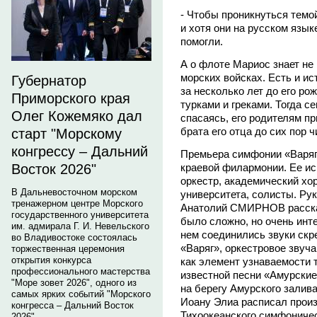
- Чтобы проникнуться темо
и хотя они на русском языке
помогли.
А о флоте Мариос знает не
морских войсках. Есть и и
Губернатор
за несколько лет до его р
Приморского края
турками и греками. Тогда с
Олег Кожемяко дал
спасаясь, его родителям п
брата его отца до сих пор 
старт "Морскому
конгрессу – Дальний
Премьера симфонии «Варяг
краевой филармонии. Ее и
Восток 2026"
оркестр, академический хо
В Дальневосточном морском
университета, солисты. Ру
тренажерном центре Морского
Анатолий СМИРНОВ рассказ
государственного университета
было сложно, но очень инт
им. адмирала Г. И. Невельского
нем соединились звуки скр
во Владивостоке состоялась
«Варяг», оркестровое звуча
торжественная церемония
открытия конкурса
как элемент узнаваемости 
профессионального мастерства
известной песни «Амурские
"Море зовет 2026", одного из
на берегу Амурского залив
самых ярких событий "Морского
Иоану Элиа расписал прои
конгресса – Дальний Восток
Тихоокеанского симфоничес
2026".