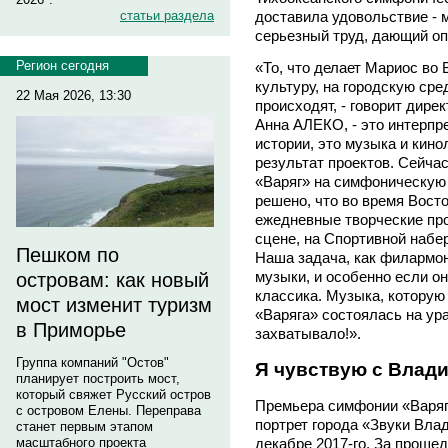
доставила удовольствие - м
статьи раздела
серьезный труд, дающий о
Регион сегодня
«То, что делает Мариос во 
культуру, на городскую сре
22 Мая 2026, 13:30
происходят, - говорит дир
Анна АЛЕКО, - это интерпр
истории, это музыка и кин
результат проектов. Сейча
«Варяг» на симфоническую
решено, что во время Вост
ежедневные творческие про
сцене, на Спортивной набе
Пешком по
Наша задача, как филармон
музыки, и особенно если он
островам: как новый
классика. Музыка, которую
мост изменит туризм
«Варяга» состоялась на ура
в Приморье
захватывало!».
Группа компаний "Остов"
Я чувствую с Влад
планирует построить мост,
который свяжет Русский остров
Премьера симфонии «Варяг»
с островом Елены. Переправа
портрет города «Звуки Вла
станет первым этапом
декабре 2017-го. За проше
масштабного проекта