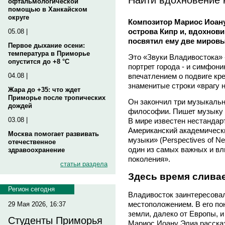
офтальмологической
помощью в Ханкайском
округе
Композитор Мариос Иоан
острова Кипр и, вдохнови
05.08 |
посвятил ему две миров
Первое дыхание осени:
температура в Приморье
Это «Звуки Владивостока» 
опустится до +8 °C
портрет города - и симфон
впечатлением о подвиге кр
04.08 |
знаменитые строки «врагу 
Жара до +35: что ждет
Приморье после тропических
Он закончил три музыкальн
дождей
философии. Пишет музыку 
03.08 |
В мире известен нестандар
Американский академическ
Москва помогает развивать
музыки» (Perspectives оf N
отечественное
один из самых важных и в
здравоохранение
поколения».
статьи раздела
Здесь время сливае
Регион сегодня
Владивосток заинтересовал
местоположением. В его пон
29 Мая 2026, 16:37
земли, далеко от Европы, и
Студенты Приморья
Мариос Иоану Элиа расска