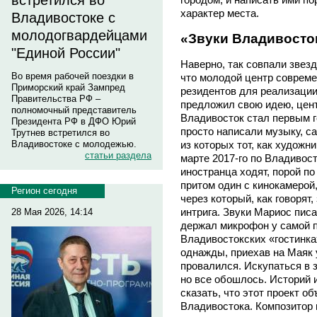
встретился во
характер места.
Владивостоке с
молодогвардейцами
«Звуки Владивосто
"Единой России"
Наверно, так совпали звезд
Во время рабочей поездки в
что молодой центр совреме
Приморский край Зампред
резидентов для реализации
Правительства РФ –
предложил свою идею, цент
полномочный представитель
Владивосток стал первым г
Президента РФ в ДФО Юрий
просто написали музыку, са
Трутнев встретился во
Владивостоке с молодежью.
из которых тот, как художни
статьи раздела
марте 2017-го по Владивост
иностранца ходят, порой п
притом один с кинокамерой,
Регион сегодня
через который, как говорят
интрига. Звуки Мариос писа
28 Мая 2026, 14:14
держал микрофон у самой п
Владивостокских «гостинках
однажды, приехав на Маяк 
провалился. Искупаться в 
но все обошлось. Историй 
сказать, что этот проект о
Владивостока. Композитор