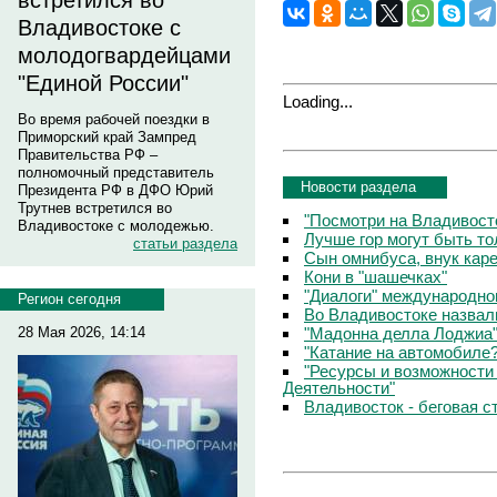
встретился во
Владивостоке с
молодогвардейцами
"Единой России"
Loading...
Во время рабочей поездки в
Приморский край Зампред
Правительства РФ –
полномочный представитель
Новости раздела
Президента РФ в ДФО Юрий
Трутнев встретился во
"Посмотри на Владивосто
Владивостоке с молодежью.
Лучше гор могут быть т
статьи раздела
Сын омнибуса, внук кар
Кони в "шашечках"
"Диалоги" международно
Регион сегодня
Во Владивостоке назвал
"Мадонна делла Лоджиа"
28 Мая 2026, 14:14
"Катание на автомобиле
"Ресурсы и возможности
Деятельности"
Владивосток - беговая с