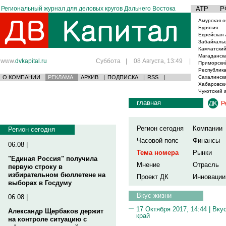
Региональный журнал для деловых кругов Дальнего Востока
АТР
Р
Амурская о
Бурятия
Еврейская 
Забайкаль
Камчатский
Магаданска
www.
dvkapital.ru
Суббота
|
08 Августа, 13:49
|
Приморски
Республика
О КОМПАНИИ
РЕКЛАМА
АРХИВ
|
ПОДПИСКА
|
RSS
|
Сахалинска
Хабаровски
Чукотский 
главная
Р
Регион сегодня
Компании
Регион сегодня
Часовой пояс
Финансы
06.08 |
Тема номера
Рынки
"Единая Россия" получила
Мнение
Отрасль
первую строку в
избирательном бюллетене на
Проект ДК
Инновации
выборах в Госдуму
Вкус жизни
06.08 |
17 Октября 2017, 14:44 |
Вку
Александр Щербаков держит
край
на контроле ситуацию с