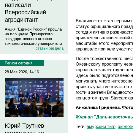
написали
Всероссийский
агродиктант
Владивосток стал первым г
статус официального празд
Акция "Единой России" прошла
сегодня активно развивает
на площадке Приморского
привлеченных инвестиций в
государственного аграрно-
масштабы этого мероприятия
технологического университета
статьи раздела
карнавале приняли участие
После торжественного шест
Регион сегодня
Океанскому проспекту черн
карнавала захлестнуло це
28 Мая 2026, 14:16
Здесь было подготовлено н
мог узнать много интересно
принять участие в мастер-
гости и жители Владивосто
концертом групп Starcardig
Анжелика Гриднева. Фото
Журнал "Дальневосточный 
Юрий Трутнев
Теги:
амурский тигр
эколог