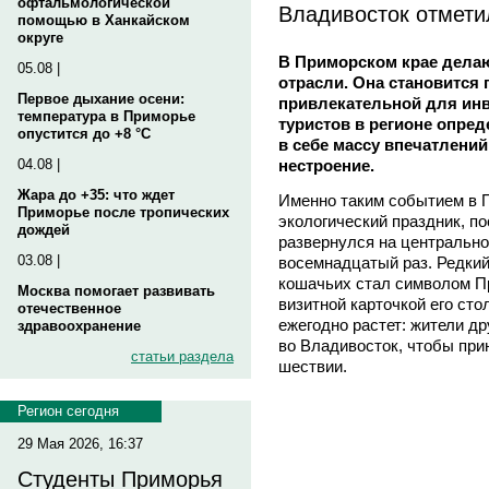
офтальмологической
Владивосток отмети
помощью в Ханкайском
округе
В Приморском крае делаю
05.08 |
отрасли. Она становится
Первое дыхание осени:
привлекательной для инв
температура в Приморье
туристов в регионе опред
опустится до +8 °C
в себе массу впечатлений
нестроение.
04.08 |
Жара до +35: что ждет
Именно таким событием в П
Приморье после тропических
экологический праздник, п
дождей
развернулся на центральн
03.08 |
восемнадцатый раз. Редки
кошачьих стал символом При
Москва помогает развивать
визитной карточкой его сто
отечественное
ежегодно растет: жители д
здравоохранение
во Владивосток, чтобы при
статьи раздела
шествии.
Регион сегодня
29 Мая 2026, 16:37
Студенты Приморья