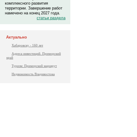
комплексного развития
территории. Завершение работ
намечено на конец 2027 года.
статьи раздела
Актуально
Хабаровску - 160 лет
Адреса инвестиций. Приморский
край
Туризм: Приморский маршрут
Недвижимость Владивостока