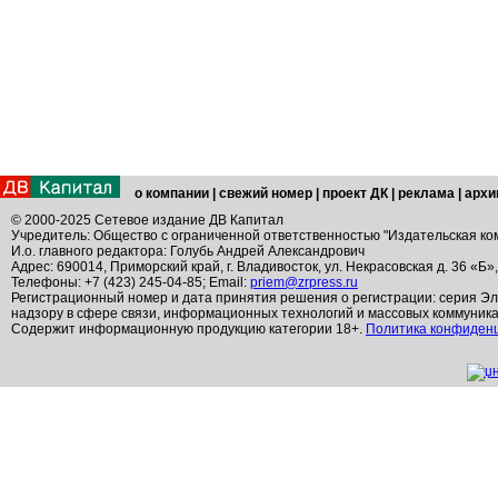
о компании
|
свежий номер
|
проект ДК
|
реклама
|
архи
© 2000-2025 Сетевое издание ДВ Капитал
Учредитель: Общество с ограниченной ответственностью "Издательская ко
И.о. главного редактора: Голубь Андрей Александрович
Адрес: 690014, Приморский край, г. Владивосток, ул. Некрасовская д. 36 «Б»
Телефоны: +7 (423) 245-04-85; Email:
priem@zrpress.ru
Регистрационный номер и дата принятия решения о регистрации: серия Эл
надзору в сфере связи, информационных технологий и массовых коммуник
Содержит информационную продукцию категории 18+.
Политика конфиден