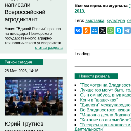
написали
Все материалы журнала
2013.
Всероссийский
агродиктант
Теги:
выставка
культура
о
Акция "Единой России" прошла
на площадке Приморского
государственного аграрно-
технологического университета
статьи раздела
Loading...
Регион сегодня
28 Мая 2026, 14:16
Новости раздела
"Посмотри на Владивосто
Лучше гор могут быть т
Сын омнибуса, внук кар
Кони в "шашечках"
"Диалоги" международно
Во Владивостоке назвал
"Мадонна делла Лоджиа"
"Катание на автомобиле
Юрий Трутнев
"Ресурсы и возможности
Деятельности"