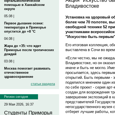
офтальмологической
Владивостоке
помощью в Ханкайском
округе
05.08 |
Установка на здоровый об
более чем 70 полотен, в
Первое дыхание осени:
свободной технике 52 пр
температура в Приморье
участниками всероссийск
опустится до +8 °C
"Искусство быть первым"
04.08 |
Его итоговая коллекция, о
Жара до +35: что ждет
выставлена в Сочи во вре
Приморье после тропических
дождей
«Если честно, мы не ожидал
03.08 |
Владивостоке, но он оказа
иначе и быть не могло. Им
Москва помогает развивать
просыпается, здесь первым
отечественное
здравоохранение
открытий. Быть первыми - эт
поделился мнением один и
статьи раздела
по себе проект - серия арт
создан для возрождения т
завершении экспозиций в к
Регион сегодня
представителей Государств
29 Мая 2026, 16:37
негосударственного музея 
отберет лучшие работы, ко
Студенты Приморья