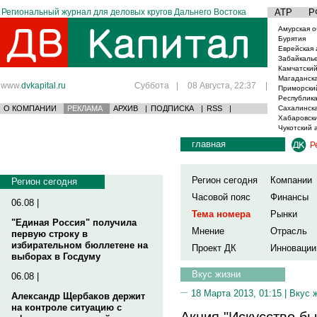
Региональный журнал для деловых кругов Дальнего Востока
АТР
Р
Амурская о
Бурятия
Еврейская 
Забайкаль
Камчатский
Магаданска
www.
dvkapital.ru
Суббота
|
08 Августа, 22:37
|
Приморски
Республика
О КОМПАНИИ
РЕКЛАМА
АРХИВ
|
ПОДПИСКА
|
RSS
|
Сахалинска
Хабаровски
Чукотский 
главная
Р
Регион сегодня
Компании
Регион сегодня
Часовой пояс
Финансы
06.08 |
Тема номера
Рынки
"Единая Россия" получила
Мнение
Отрасль
первую строку в
избирательном бюллетене на
Проект ДК
Инновации
выборах в Госдуму
Вкус жизни
06.08 |
18 Марта 2013, 01:15 |
Вкус 
Александр Щербаков держит
на контроле ситуацию с
Акция "Искусство б