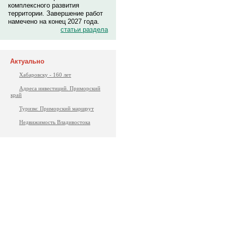
комплексного развития
территории. Завершение работ
намечено на конец 2027 года.
статьи раздела
Актуально
Хабаровску - 160 лет
Адреса инвестиций. Приморский
край
Туризм: Приморский маршрут
Недвижимость Владивостока