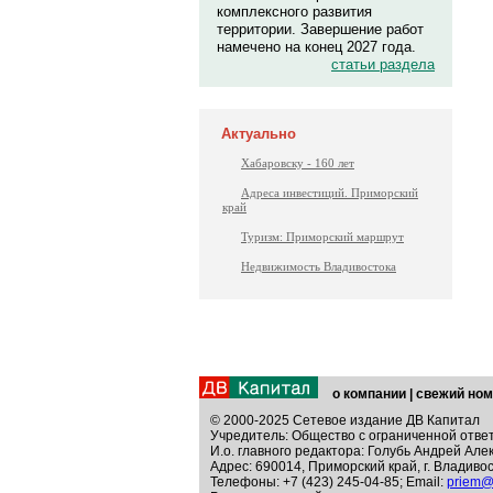
комплексного развития
территории. Завершение работ
намечено на конец 2027 года.
статьи раздела
Актуально
Хабаровску - 160 лет
Адреса инвестиций. Приморский
край
Туризм: Приморский маршрут
Недвижимость Владивостока
о компании
|
свежий ном
© 2000-2025 Сетевое издание ДВ Капитал
Учредитель: Общество с ограниченной отве
И.о. главного редактора: Голубь Андрей Але
Адрес: 690014, Приморский край, г. Владивос
Телефоны: +7 (423) 245-04-85; Email:
priem@