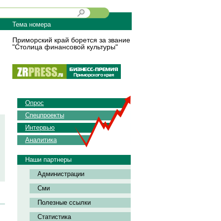
Тема номера
Приморский край борется за звание
"Столица финансовой культуры"
Опрос
Спецпроекты
Интервью
Аналитика
Наши партнеры
Администрации
Сми
Полезные ссылки
Статистика