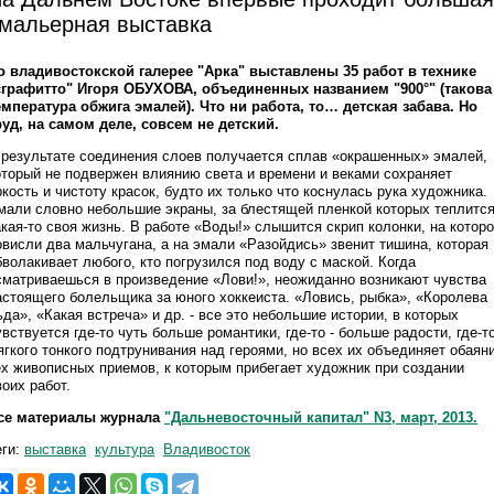
мальерная выставка
о владивостокской галерее "Арка" выставлены 35 работ в технике
сграфитто" Игоря ОБУХОВА, объединенных названием "900°" (такова
емпература обжига эмалей). Что ни работа, то… детская забава. Но
руд, на самом деле, совсем не детский.
 результате соединения слоев получается сплав «окрашенных» эмалей,
оторый не подвержен влиянию света и времени и веками сохраняет
ркость и чистоту красок, будто их только что коснулась рука художника.
мали словно небольшие экраны, за блестящей пленкой которых теплитс
акая-то своя жизнь. В работе «Воды!» слышится скрип колонки, на котор
овисли два мальчугана, а на эмали «Разойдись» звенит тишина, которая
бволакивает любого, кто погрузился под воду с маской. Когда
сматриваешься в произведение «Лови!», неожиданно возникают чувства
астоящего болельщика за юного хоккеиста. «Ловись, рыбка», «Королева
ьда», «Какая встреча» и др. - все это небольшие истории, в которых
увствуется где-то чуть больше романтики, где-то - больше радости, где-то
ягкого тонкого подтрунивания над героями, но всех их объединяет обаян
ех живописных приемов, к которым прибегает художник при создании
воих работ.
се материалы журнала
"Дальневосточный капитал" N3, март, 2013.
еги:
выставка
культура
Владивосток