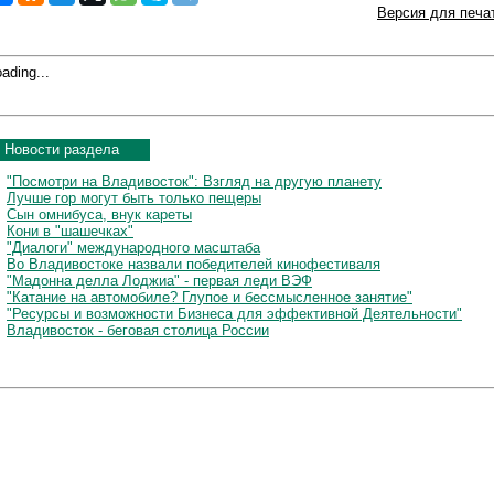
Версия для печа
ading...
Новости раздела
"Посмотри на Владивосток": Взгляд на другую планету
Лучше гор могут быть только пещеры
Сын омнибуса, внук кареты
Кони в "шашечках"
"Диалоги" международного масштаба
Во Владивостоке назвали победителей кинофестиваля
"Мадонна делла Лоджиа" - первая леди ВЭФ
"Катание на автомобиле? Глупое и бессмысленное занятие"
"Ресурсы и возможности Бизнеса для эффективной Деятельности"
Владивосток - беговая столица России