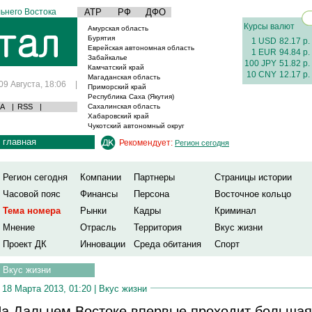
ьнего Востока
АТР
РФ
ДФО
Курсы валют
Амурская область
Бурятия
1 USD
82.17 р.
Еврейская автономная область
1 EUR
94.84 р.
Забайкалье
100 JPY
51.82 р.
Камчатский край
10 CNY
12.17 р.
Магаданская область
09 Августа, 18:06
|
Приморский край
Республика Саха (Якутия)
А
|
RSS
|
Сахалинская область
Хабаровский край
Чукотский автономный округ
главная
Рекомендует:
Регион сегодня
Регион сегодня
Компании
Партнеры
Страницы истории
Часовой пояс
Финансы
Персона
Восточное кольцо
Тема номера
Рынки
Кадры
Криминал
Мнение
Отрасль
Территория
Вкус жизни
Проект ДК
Инновации
Среда обитания
Спорт
Вкус жизни
18 Марта 2013, 01:20 |
Вкус жизни
а Дальнем Востоке впервые проходит большая