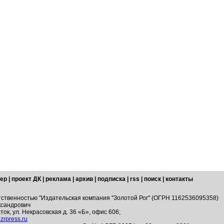
ер
|
проект ДК
|
реклама
|
архив
|
подписка
|
rss
|
поиск
|
контакты
тственностью "Издательская компания "Золотой Рог" (ОГРН 1162536095358)
ксандрович
ток, ул. Некрасовская д. 36 «Б», офис 606;
zrpress.ru