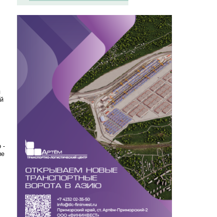
я
ой
 -
ие