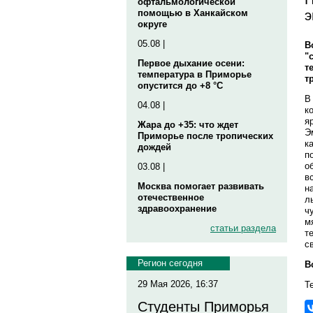
офтальмологической
э
помощью в Ханкайском
округе
05.08 |
В
"
Первое дыхание осени:
т
температура в Приморье
т
опустится до +8 °C
В
04.08 |
к
я
Жара до +35: что ждет
Э
Приморье после тропических
к
дождей
п
о
03.08 |
в
Москва помогает развивать
н
отечественное
л
здравоохранение
ч
м
статьи раздела
т
с
Регион сегодня
В
29 Мая 2026, 16:37
Т
Студенты Приморья