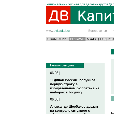
Региональный журнал для деловых кругов Дал
www.
dvkapital.ru
Воскресенье
|
О КОМПАНИИ
РЕКЛАМА
АРХИВ
|
ПОДПИСК
Регион сегодня
06.08 |
"Единая Россия" получила
первую строку в
избирательном бюллетене на
выборах в Госдуму
06.08 |
Александр Щербаков держит
на контроле ситуацию с
Н