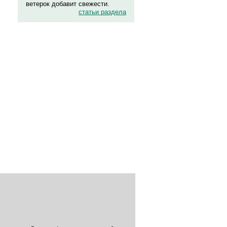
ветерок добавит свежести.
статьи раздела