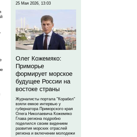
25 Мая 2026, 13:03
я
ий
,
Олег Кожемяко:
е
Приморье
ые
формирует морское
будущее России на
востоке страны
я
Журналисты портала "Корабел"
взяли емкое интервью у
губернатора Приморского края
Олега Николаевича Кожемяко
Глава региона подробно
поделился своим видением
развития морских отраслей
региона и включении молодежи