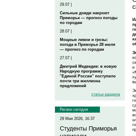
29.07 |
с
Сильные дожди накроют
Приморье — прогноз погоды
И
по городам
п
г
28.07 |
д
к
Мощные ливни и грозы:
о
погода в Приморье 28 июля
— прогноз по городам
Э
к
27.07 |
с
Дмитрий Медведев: в новую
и
Народную программу
«
"Единой России" поступило
х
почти три миллиона
в
предложений
Э
статьи раздела
х
г
с
Регион сегодня
м
в
29 Мая 2026, 16:37
ш
г
Студенты Приморья
п