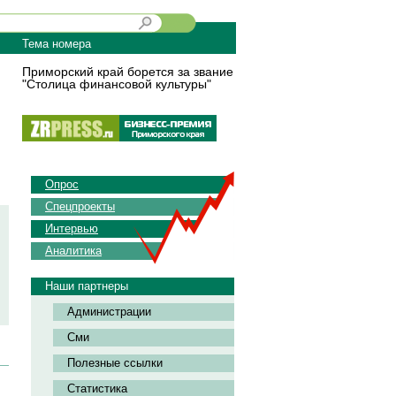
Тема номера
Приморский край борется за звание
"Столица финансовой культуры"
Опрос
Спецпроекты
Интервью
Аналитика
Наши партнеры
Администрации
Сми
Полезные ссылки
Статистика