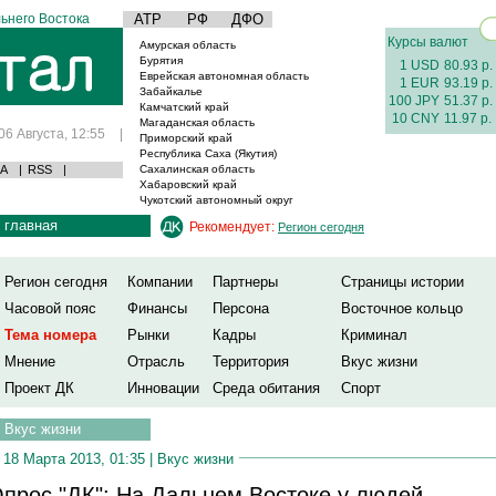
ьнего Востока
АТР
РФ
ДФО
Курсы валют
Амурская область
Бурятия
1 USD
80.93 р.
Еврейская автономная область
1 EUR
93.19 р.
Забайкалье
100 JPY
51.37 р.
Камчатский край
10 CNY
11.97 р.
Магаданская область
06 Августа, 12:55
|
Приморский край
Республика Саха (Якутия)
А
|
RSS
|
Сахалинская область
Хабаровский край
Чукотский автономный округ
главная
Рекомендует:
Регион сегодня
Регион сегодня
Компании
Партнеры
Страницы истории
Часовой пояс
Финансы
Персона
Восточное кольцо
Тема номера
Рынки
Кадры
Криминал
Мнение
Отрасль
Территория
Вкус жизни
Проект ДК
Инновации
Среда обитания
Спорт
Вкус жизни
18 Марта 2013, 01:35 |
Вкус жизни
прос "ДК": На Дальнем Востоке у людей,