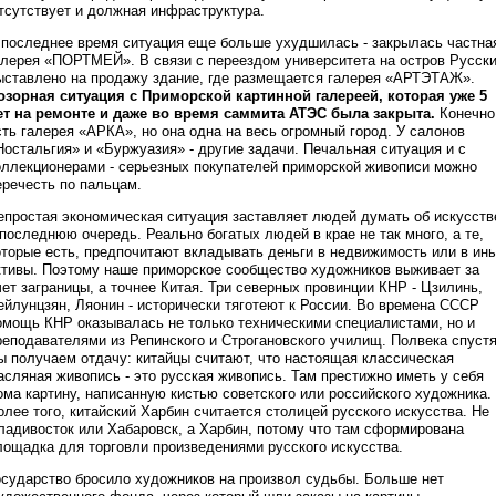
тсутствует и должная инфраструктура.
 последнее время ситуация еще больше ухудшилась - закрылась частна
алерея «ПОРТМЕЙ». В связи с переездом университета на остров Русск
ыставлено на продажу здание, где размещается галерея «АРТЭТАЖ».
озорная ситуация с Приморской картинной галереей, которая уже 5
ет на ремонте и даже во время саммита АТЭС была закрыта.
Конечно
сть галерея «АРКА», но она одна на весь огромный город. У салонов
Ностальгия» и «Буржуазия» - другие задачи. Печальная ситуация и с
оллекционерами - серьезных покупателей приморской живописи можно
еречесть по пальцам.
епростая экономическая ситуация заставляет людей думать об искусств
 последнюю очередь. Реально богатых людей в крае не так много, а те,
оторые есть, предпочитают вкладывать деньги в недвижимость или в ин
ктивы. Поэтому наше приморское сообщество художников выживает за
чет заграницы, а точнее Китая. Три северных провинции КНР - Цзилинь,
ейлунцзян, Ляонин - исторически тяготеют к России. Во времена СССР
омощь КНР оказывалась не только техническими специалистами, но и
реподавателями из Репинского и Строгановского училищ. Полвека спуст
ы получаем отдачу: китайцы считают, что настоящая классическая
асляная живопись - это русская живопись. Там престижно иметь у себя
ома картину, написанную кистью советского или российского художника.
олее того, китайский Харбин считается столицей русского искусства. Не
ладивосток или Хабаровск, а Харбин, потому что там сформирована
лощадка для торговли произведениями русского искусства.
осударство бросило художников на произвол судьбы. Больше нет