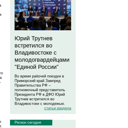
а
м
Юрий Трутнев
встретился во
Владивостоке с
молодогвардейцами
"Единой России"
то
Во время рабочей поездки в
а
Приморский край Зампред
-
Правительства РФ –
полномочный представитель
Президента РФ в ДФО Юрий
Трутнев встретился во
Владивостоке с молодежью.
статьи раздела
е
Регион сегодня
т.