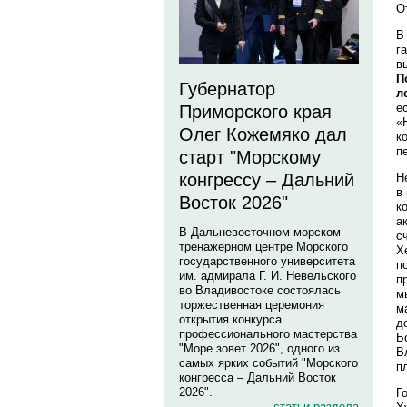
О
В
г
в
П
Губернатор
л
е
Приморского края
«
Олег Кожемяко дал
к
п
старт "Морскому
конгрессу – Дальний
Н
в
Восток 2026"
к
а
В Дальневосточном морском
с
тренажерном центре Морского
Х
государственного университета
п
им. адмирала Г. И. Невельского
п
во Владивостоке состоялась
м
торжественная церемония
м
открытия конкурса
д
профессионального мастерства
Б
"Море зовет 2026", одного из
В
самых ярких событий "Морского
п
конгресса – Дальний Восток
2026".
Г
статьи раздела