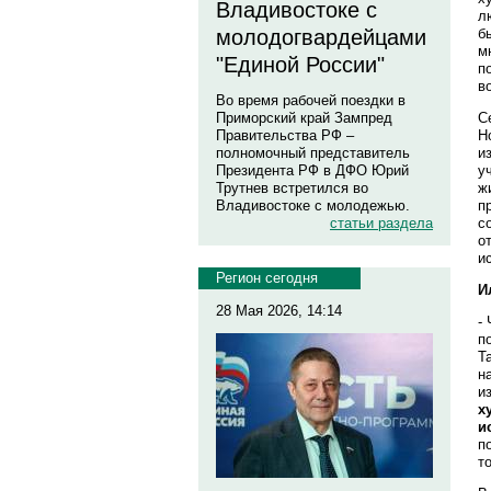
Владивостоке с
л
б
молодогвардейцами
м
"Единой России"
п
в
Во время рабочей поездки в
С
Приморский край Зампред
Н
Правительства РФ –
и
полномочный представитель
у
Президента РФ в ДФО Юрий
ж
Трутнев встретился во
п
Владивостоке с молодежью.
с
статьи раздела
о
и
Регион сегодня
И
28 Мая 2026, 14:14
-
п
Т
н
и
х
и
п
т