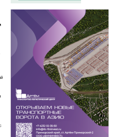
м
ь
ый
я
с