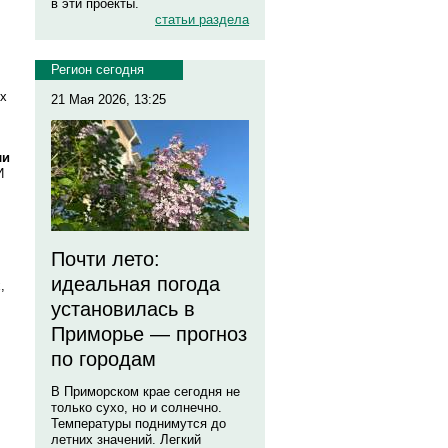
в эти проекты.
статьи раздела
Регион сегодня
их
21 Мая 2026, 13:25
ли
И
Почти лето:
идеальная погода
,
установилась в
Приморье — прогноз
по городам
В Приморском крае сегодня не
только сухо, но и солнечно.
Температуры поднимутся до
летних значений. Легкий