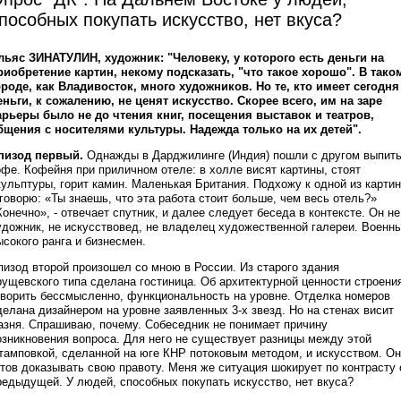
пособных покупать искусство, нет вкуса?
льяс ЗИНАТУЛИН, художник: "Человеку, у которого есть деньги на
риобретение картин, некому подсказать, "что такое хорошо". В тако
ороде, как Владивосток, много художников. Но те, кто имеет сегодня
еньги, к сожалению, не ценят искусство. Скорее всего, им на заре
арьеры было не до чтения книг, посещения выставок и театров,
бщения с носителями культуры. Надежда только на их детей".
пизод первый.
Однажды в Дарджилинге (Индия) пошли с другом выпит
офе. Кофейня при приличном отеле: в холле висят картины, стоят
кульптуры, горит камин. Маленькая Британия. Подхожу к одной из картин
 говорю: «Ты знаешь, что эта работа стоит больше, чем весь отель?»
Конечно», - отвечает спутник, и далее следует беседа в контексте. Он не
удожник, не искусствовед, не владелец художественной галереи. Военн
ысокого ранга и бизнесмен.
пизод второй произошел со мною в России. Из старого здания
рущевского типа сделана гостиница. Об архитектурной ценности строени
оворить бессмысленно, функциональность на уровне. Отделка номеров
делана дизайнером на уровне заявленных 3-х звезд. Но на стенах висит
азня. Спрашиваю, почему. Собеседник не понимает причину
озникновения вопроса. Для него не существует разницы между этой
тамповкой, сделанной на юге КНР потоковым методом, и искусством. Он
отов доказывать свою правоту. Меня же ситуация шокирует по контрасту 
редыдущей. У людей, способных покупать искусство, нет вкуса?