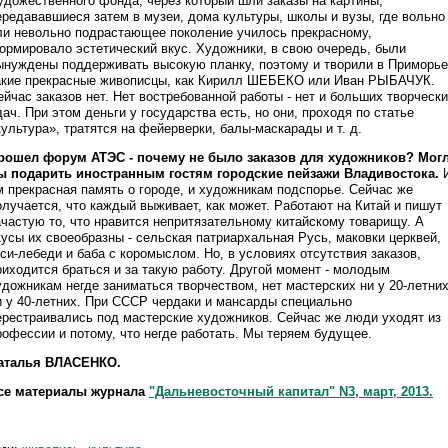
удожественного фонда, через который шли заказы на картины,
ередававшиеся затем в музеи, дома культуры, школы и вузы, где вольно
ли невольно подрастающее поколение училось прекрасному,
ормировало эстетический вкус. Художники, в свою очередь, были
ынуждены поддерживать высокую планку, поэтому и творили в Приморье
акие прекрасные живописцы, как Кирилл ШЕБЕКО или Иван РЫБАЧУК.
ейчас заказов нет. Нет востребованной работы - нет и больших творческ
дач. При этом деньги у государства есть, но они, проходя по статье
культура», тратятся на фейерверки, балы-маскарады и т. д.
рошел форум АТЭС - почему не было заказов для художников? Мог
ы подарить иностранным гостям городские пейзажи Владивостока.
м прекрасная память о городе, и художникам подспорье. Сейчас же
олучается, что каждый выживает, как может. Работают на Китай и пишут
ачастую то, что нравится непритязательному китайскому товарищу. А
кусы их своеобразны - сельская патриархальная Русь, маковки церквей,
уси-лебеди и баба с коромыслом. Но, в условиях отсутствия заказов,
риходится браться и за такую работу. Другой момент - молодым
удожникам негде заниматься творчеством, нет мастерских ни у 20-летних
и у 40-летних. При СССР чердаки и мансарды специально
ерестраивались под мастерские художников. Сейчас же люди уходят из
рофессии и потому, что негде работать. Мы теряем будущее.
аталья ВЛАСЕНКО.
се материалы журнала
"Дальневосточный капитал" N3, март, 2013.