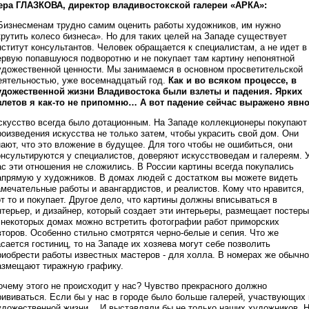
ера ГЛАЗКОВА, директор владивостокской галереи «АРКА»:
 Бизнесменам трудно самим оценить работы художников, им нужно
крутить колесо бизнеса». Но для таких целей на Западе существует
нститут консультантов. Человек обращается к специалистам, а не идет в
ервую попавшуюся подворотню и не покупает там картину непонятной
удожественной ценности. Мы занимаемся в основном просветительской
еятельностью, уже восемнадцатый год.
Как и во всяком процессе, в
удожественной жизни Владивостока были взлеты и падения. Ярких
злетов я как-то не припомню… А вот падение сейчас выражено явно
скусство всегда было дотационным. На Западе коллекционеры покупают
роизведения искусства не только затем, чтобы украсить свой дом. Они
нают, что это вложение в будущее. Для того чтобы не ошибиться, они
онсультируются у специалистов, доверяют искусствоведам и галереям. 
ас эти отношения не сложились. В России картины всегда покупались
апрямую у художников. В домах людей с достатком вы можете видеть
амечательные работы и авангардистов, и реалистов. Кому что нравится,
от то и покупает. Другое дело, что картины должны вписываться в
нтерьер, и дизайнер, который создает эти интерьеры, размещает постеры
 некоторых домах можно встретить фотографии работ приморских
второв. Особенно стильно смотрятся черно-белые и сепия. Что же
асается гостиниц, то на Западе их хозяева могут себе позволить
риобрести работы известных мастеров - для холла. В номерах же обычно
азмещают тиражную графику.
очему этого не происходит у нас? Чувство прекрасного должно
рививаться. Если бы у нас в городе было больше галерей, участвующих 
удожественной жизни… И выставляли бы не только наших художников. 