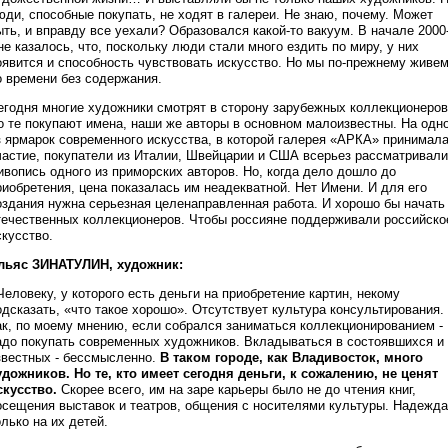
юди, способные покупать, не ходят в галереи. Не знаю, почему. Может
ыть, и вправду все уехали? Образовался какой-то вакуум. В начале 2000
не казалось, что, поскольку люди стали много ездить по миру, у них
оявится и способность чувствовать искусство. Но мы по-прежнему живе
о времени без содержания.
егодня многие художники смотрят в сторону зарубежных коллекционеров
о те покупают имена, наши же авторы в основном малоизвестны. На одн
з ярмарок современного искусства, в которой галерея «АРКА» принимал
частие, покупатели из Италии, Швейцарии и США всерьез рассматривали
ивопись одного из приморских авторов. Но, когда дело дошло до
риобретения, цена показалась им неадекватной. Нет Имени. И для его
оздания нужна серьезная целенаправленная работа. И хорошо бы начать
течественных коллекционеров. Чтобы россияне поддерживали российско
скусство.
льяс ЗИНАТУЛИН, художник:
 Человеку, у которого есть деньги на приобретение картин, некому
одсказать, «что такое хорошо». Отсутствует культура консультирования.
ак, по моему мнению, если собрался заниматься коллекционированием -
адо покупать современных художников. Вкладываться в состоявшихся и
звестных - бессмысленно.
В таком городе, как Владивосток, много
удожников. Но те, кто имеет сегодня деньги, к сожалению, не ценят
скусство.
Скорее всего, им на заре карьеры было не до чтения книг,
осещения выставок и театров, общения с носителями культуры. Надежда
олько на их детей.