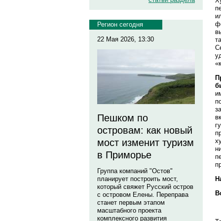
Х
п
и
ф
Регион сегодня
в
22 Мая 2026, 13:30
т
С
у
«
П
б
и
п
з
Пешком по
в
г
островам: как новый
п
х
мост изменит туризм
н
в Приморье
п
п
Группа компаний "Остов"
Н
планирует построить мост,
который свяжет Русский остров
В
с островом Елены. Переправа
станет первым этапом
масштабного проекта
комплексного развития