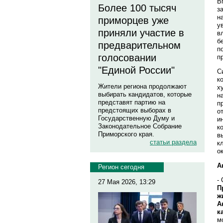
В
Более 100 тысяч
з
н
приморцев уже
у
приняли участие в
в
б
предварительном
п
голосовании
п
"Единой России"
С
к
Жители региона продолжают
х
выбирать кандидатов, которые
н
представят партию на
п
предстоящих выборах в
о
Государственную Думу и
и
Законодательное Собрание
к
Приморского края.
в
статьи раздела
к
о
А
Регион сегодня
-
27 Мая 2026, 13:29
П
ж
А
к
м