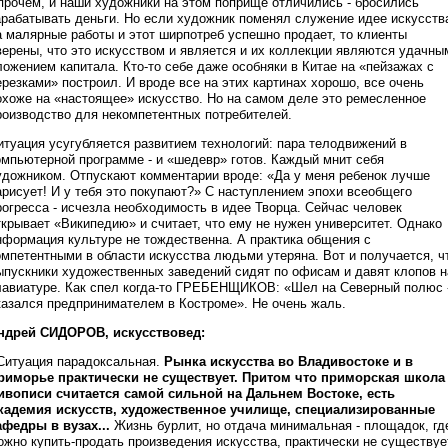
прочем, и наши художники на этом поприще отличились - бросились
арабатывать деньги. Но если художник поменял служение идее искусств
а малярные работы и этот ширпотреб успешно продает, то клиенты
верены, что это искусством и является и их коллекции являются удачны
ложением капитала. Кто-то себе даже особняки в Китае на «пейзажах с
ерезками» построил. И вроде все на этих картинах хорошо, все очень
охоже на «настоящее» искусство. Но на самом деле это ремесленное
роизводство для некомпетентных потребителей.
итуация усугубляется развитием технологий: пара телодвижений в
омпьютерной программе - и «шедевр» готов. Каждый мнит себя
удожником. Отпускают комментарии вроде: «Да у меня ребенок лучше
арисует! И у тебя это покупают?» С наступлением эпохи всеобщего
рогресса - исчезла необходимость в идее Творца. Сейчас человек
ткрывает «Википедию» и считает, что ему не нужен университет. Однако
нформация культуре не тождественна. А практика общения с
омпетентными в области искусства людьми утеряна. Вот и получается, ч
ыпускники художественных заведений сидят по офисам и давят клопов н
лавиатуре. Как спел когда-то ГРЕБЕНЩИКОВ: «Шел на Северный полюс 
казался предпринимателем в Костроме». Не очень жаль.
ндрей СИДОРОВ, искусствовед:
 Ситуация парадоксальная.
Рынка искусства во Владивостоке и в
риморье практически не существует. Притом что приморская школа
ивописи считается самой сильной на Дальнем Востоке, есть
кадемия искусств, художественное училище, специализированные
афедры в вузах...
Жизнь бурлит, но отдача минимальная - площадок, гд
ожно купить-продать произведения искусства, практически не существуе