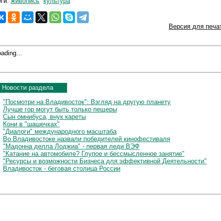
еги:
живопись
культура
Версия для печа
ading...
Новости раздела
"Посмотри на Владивосток": Взгляд на другую планету
Лучше гор могут быть только пещеры
Сын омнибуса, внук кареты
Кони в "шашечках"
"Диалоги" международного масштаба
Во Владивостоке назвали победителей кинофестиваля
"Мадонна делла Лоджиа" - первая леди ВЭФ
"Катание на автомобиле? Глупое и бессмысленное занятие"
"Ресурсы и возможности Бизнеса для эффективной Деятельности"
Владивосток - беговая столица России