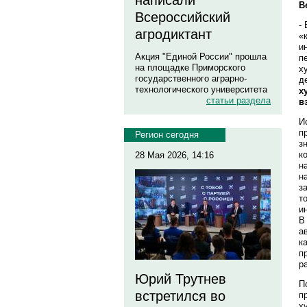
написали
В
Всероссийский
-
агродиктант
«
и
Акция "Единой России" прошла
п
на площадке Приморского
х
государственного аграрно-
д
технологического университета
х
статьи раздела
в
И
п
Регион сегодня
з
к
28 Мая 2026, 14:16
н
н
з
т
и
В
а
к
п
р
Юрий Трутнев
П
встретился во
п
х