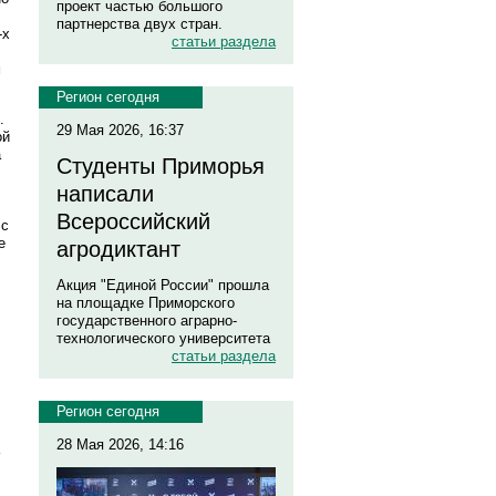
проект частью большого
партнерства двух стран.
-х
статьи раздела
м
Регион сегодня
.
29 Мая 2026, 16:37
ой
а
Студенты Приморья
написали
Всероссийский
 с
е
агродиктант
Акция "Единой России" прошла
на площадке Приморского
государственного аграрно-
технологического университета
статьи раздела
Регион сегодня
28 Мая 2026, 14:16