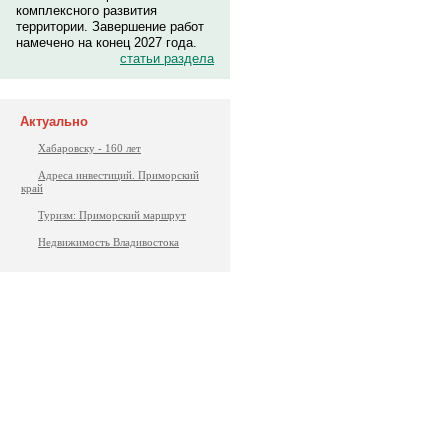
комплексного развития
территории. Завершение работ
намечено на конец 2027 года.
статьи раздела
Актуально
Хабаровску - 160 лет
Адреса инвестиций. Приморский
край
Туризм: Приморский маршрут
Недвижимость Владивостока