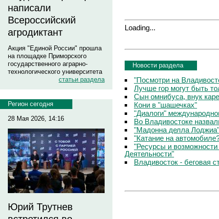
написали
Всероссийский
Loading...
агродиктант
Акция "Единой России" прошла
на площадке Приморского
государственного аграрно-
Новости раздела
технологического университета
"Посмотри на Владивосто
статьи раздела
Лучше гор могут быть т
Сын омнибуса, внук кар
Регион сегодня
Кони в "шашечках"
"Диалоги" международно
28 Мая 2026, 14:16
Во Владивостоке назвал
"Мадонна делла Лоджиа"
"Катание на автомобиле
"Ресурсы и возможности
Деятельности"
Владивосток - беговая с
Юрий Трутнев