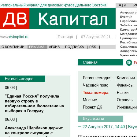
Региональный журнал для деловых кругов Дальнего Востока
АТР
Р
Амурская о
Бурятия
Еврейская 
Забайкаль
Камчатский
Магаданска
www.
dvkapital.ru
Пятница
|
07 Августа, 20:21
|
Приморски
Республика
О КОМПАНИИ
РЕКЛАМА
АРХИВ
|
ПОДПИСКА
|
RSS
|
Сахалинска
Хабаровски
Чукотский 
главная
Р
Регион сегодня
Компании
Регион сегодня
Часовой пояс
Финансы
06.08 |
Тема номера
Рынки
"Единая Россия" получила
Мнение
Отрасль
первую строку в
избирательном бюллетене на
Проект ДК
Инновации
выборах в Госдуму
Вкус жизни
06.08 |
22 Августа 2017, 14:40 |
Вкус
Александр Щербаков держит
на контроле ситуацию с
Владивостокская кр