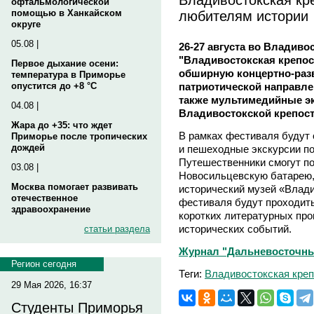
офтальмологической
любителям истории
помощью в Ханкайском
округе
05.08 |
26-27 августа во Владиво
"Владивостокская крепос
Первое дыхание осени:
обширную концертно-раз
температура в Приморье
патриотической направле
опустится до +8 °C
также мультимедийные э
04.08 |
Владивостокской крепост
Жара до +35: что ждет
В рамках фестиваля будут
Приморье после тропических
дождей
и пешеходные экскурсии по
Путешественники смогут по
03.08 |
Новосильцевскую батарею,
Москва помогает развивать
исторический музей «Влади
отечественное
фестиваля будут проходить
здравоохранение
коротких литературных про
исторических событий.
статьи раздела
Журнал "Дальневосточный 
Регион сегодня
Теги:
Владивостокская креп
29 Мая 2026, 16:37
Студенты Приморья