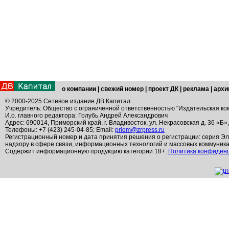
о компании
|
свежий номер
|
проект ДК
|
реклама
|
архи
© 2000-2025 Сетевое издание ДВ Капитал
Учредитель: Общество с ограниченной ответственностью "Издательская ко
И.о. главного редактора: Голубь Андрей Александрович
Адрес: 690014, Приморский край, г. Владивосток, ул. Некрасовская д. 36 «Б»
Телефоны: +7 (423) 245-04-85; Email:
priem@zrpress.ru
Регистрационный номер и дата принятия решения о регистрации: серия Эл
надзору в сфере связи, информационных технологий и массовых коммуник
Содержит информационную продукцию категории 18+.
Политика конфиден