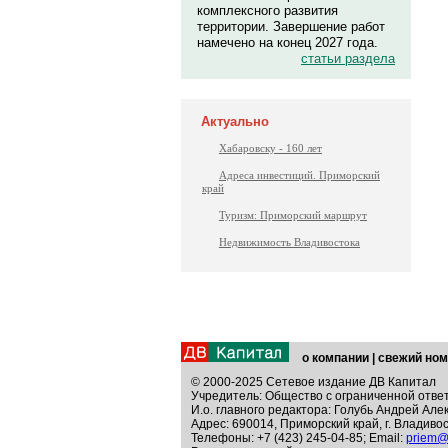
комплексного развития
территории. Завершение работ
намечено на конец 2027 года.
статьи раздела
Актуально
Хабаровску - 160 лет
Адреса инвестиций. Приморский
край
Туризм: Приморский маршрут
Недвижимость Владивостока
о компании
|
свежий ном
© 2000-2025 Сетевое издание ДВ Капитал
Учредитель: Общество с ограниченной отве
И.о. главного редактора: Голубь Андрей Але
Адрес: 690014, Приморский край, г. Владивос
Телефоны: +7 (423) 245-04-85; Email:
priem@