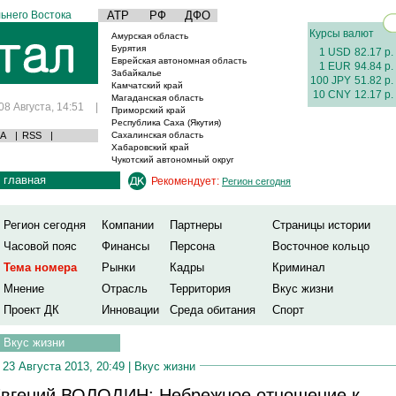
ьнего Востока
АТР
РФ
ДФО
Курсы валют
Амурская область
Бурятия
1 USD
82.17 р.
Еврейская автономная область
1 EUR
94.84 р.
Забайкалье
100 JPY
51.82 р.
Камчатский край
10 CNY
12.17 р.
Магаданская область
08 Августа, 14:51
|
Приморский край
Республика Саха (Якутия)
А
|
RSS
|
Сахалинская область
Хабаровский край
Чукотский автономный округ
главная
Рекомендует:
Регион сегодня
Регион сегодня
Компании
Партнеры
Страницы истории
Часовой пояс
Финансы
Персона
Восточное кольцо
Тема номера
Рынки
Кадры
Криминал
Мнение
Отрасль
Территория
Вкус жизни
Проект ДК
Инновации
Среда обитания
Спорт
Вкус жизни
23 Августа 2013, 20:49 |
Вкус жизни
вгений ВОЛОДИН: Небрежное отношение к