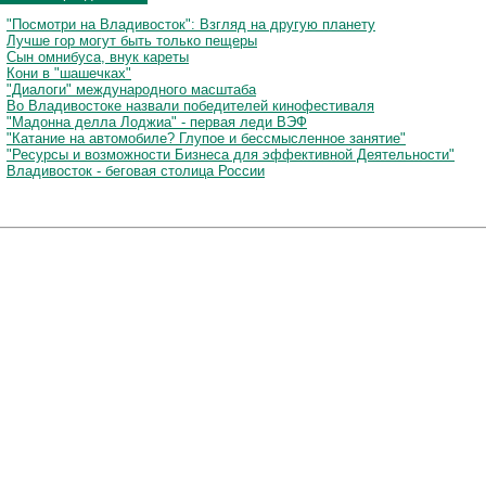
"Посмотри на Владивосток": Взгляд на другую планету
Лучше гор могут быть только пещеры
Сын омнибуса, внук кареты
Кони в "шашечках"
"Диалоги" международного масштаба
Во Владивостоке назвали победителей кинофестиваля
"Мадонна делла Лоджиа" - первая леди ВЭФ
"Катание на автомобиле? Глупое и бессмысленное занятие"
"Ресурсы и возможности Бизнеса для эффективной Деятельности"
Владивосток - беговая столица России