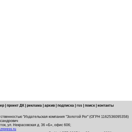
ер
|
проект ДК
|
реклама
|
архив
|
подписка
|
rss
|
поиск
|
контакты
тственностью "Издательская компания "Золотой Рог" (ОГРН 1162536095358)
ксандрович
ток, ул. Некрасовская д. 36 «Б», офис 606;
zrpress.ru