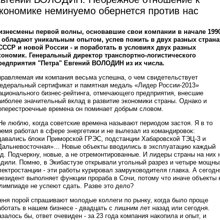
кономике неминуемо обернется против нас
изнесмены первой волны, основавшие свои компании в начале 1990
, обладают уникальным опытом, успев пожить в двух разных страна
 СССР и новой России - и поработать в условиях двух разных
кономик. Генеральный директор транспортно-логистического
редприятия "Петра" Евгений ВОЛОДИН из их числа.
правляемая им компания весьма успешна, о чем свидетельствует
едеральный сертификат и памятная медаль «Лидер России-2013»
ационального бизнес-рейтинга, отмечающего предприятия, внесшие
аиболее значительный вклад в развитие экономики страны. Однако и
оперестроечные времена он поминает добрым словом.
 Не люблю, когда советские времена называют периодом застоя. Я в то
ремя работал в сфере энергетики и не вылезал из командировок:
давались блоки Приморской ГРЭС, подстанции Хабаровской ТЭЦ-3 и
Дальневосточная»… Новые объекты вводились в эксплуатацию каждый
од. Подчеркну, новые, а не отремонтированные. И лидеры страны на них 
здили. Помню, в Экибастузе открывали угольный разрез и четыре мощны
лектростанции - эти работы курировал замруководителя главка. А сегодн
резидент выполняет функции прораба в Сочи, потому что иначе объекты 
лимпиаде не успеют сдать. Разве это дело?
еня порой спрашивают молодые коллеги по рынку, когда было проще
аботать в нашем бизнесе - двадцать с лишним лет назад или сегодня.
азалось бы, ответ очевиден - за 23 года компания накопила и опыт, и