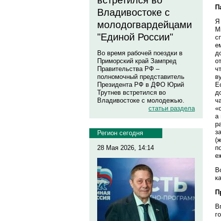
встретился во
П
Владивостоке с
Я
молодогвардейцами
М
"Единой России"
с
е
д
Во время рабочей поездки в
о
Приморский край Зампред
ч
Правительства РФ –
в
полномочный представитель
Е
Президента РФ в ДФО Юрий
д
Трутнев встретился во
ч
Владивостоке с молодежью.
«
статьи раздела
а
р
з
Регион сегодня
(
п
28 Мая 2026, 14:14
е
В
к
П
В
г