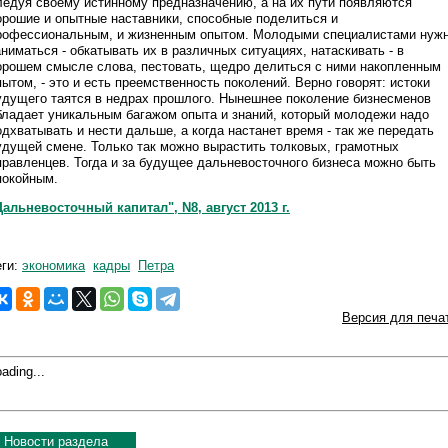
ледуя своему истинному предназначению, а на их пути появляются
орошие и опытные наставники, способные поделиться и
рофессиональным, и жизненным опытом. Молодыми специалистами нуж
аниматься - обкатывать их в различных ситуациях, натаскивать - в
орошем смысле слова, пестовать, щедро делиться с ними накопленным
пытом, - это и есть преемственность поколений. Верно говорят: истоки
удущего таятся в недрах прошлого. Нынешнее поколение бизнесменов
бладает уникальным багажом опыта и знаний, который молодежи надо
одхватывать и нести дальше, а когда настанет время - так же передать
удущей смене. Только так можно вырастить толковых, грамотных
правленцев. Тогда и за будущее дальневосточного бизнеса можно быть
покойным.
Дальневосточный капитал", N8, август 2013 г.
еги:
экономика
кадры
Петра
Версия для печа
ading...
Новости раздела