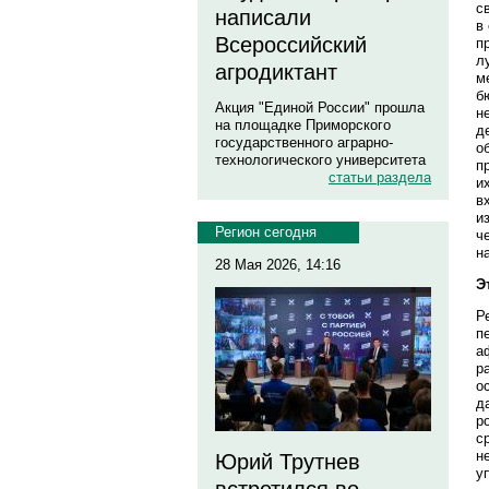
с
написали
в
Всероссийский
п
л
агродиктант
м
б
Акция "Единой России" прошла
н
на площадке Приморского
д
государственного аграрно-
о
технологического университета
п
статьи раздела
и
в
и
Регион сегодня
ч
н
28 Мая 2026, 14:16
Э
Р
п
а
р
о
д
р
с
н
Юрий Трутнев
у