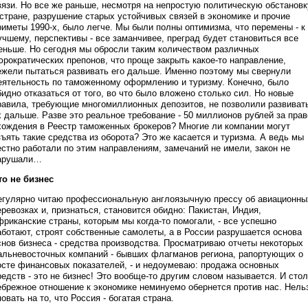
вязи. Но все же раньше, несмотря на непростую политическую обстановк
 стране, разрушение старых устойчивых связей в экономике и прочие
риметы 1990-х, было легче. Мы были полны оптимизма, что перемены - к
учшему, перспективы - все заманчивее, преград будет становиться все
еньше. Но сегодня мы обросли таким количеством различных
юрократических препонов, что проще закрыть какое-то направление,
ежели пытаться развивать его дальше. Именно поэтому мы свернули
еятельность по таможенному оформлению и туризму. Конечно, было
бидно отказаться от того, во что было вложено столько сил. Но новые
равила, требующие многомиллионных депозитов, не позволили развиват
х дальше. Разве это реальное требование - 50 миллионов рублей за прав
хождения в Реестр таможенных брокеров? Многие ли компании могут
зъять такие средства из оборота? Это же касается и туризма. А ведь мы
естно работали по этим направлениям, замечаний не имели, закон не
арушали…
то не бизнес
егулярно читаю профессиональную англоязычную прессу об авиационны
еревозках и, признаться, становится обидно: Пакистан, Индия,
фриканские страны, которым мы когда-то помогали, - все успешно
аботают, строят собственные самолеты, а в России разрушается основа
снов бизнеса - средства производства. Просматриваю отчеты некоторых
альневосточных компаний - бывших флагманов региона, рапортующих о
осте финансовых показателей, - и недоумеваю: продажа основных
редств - это не бизнес! Это вообще-то другим словом называется. И сто
ебрежное отношение к экономике неминуемо обернется против нас. Нель
повать на то, что Россия - богатая страна.