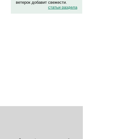
ветерок добавит свежести.
статьи раздела