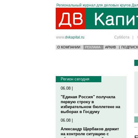
Региональный журнал для деловых кругов Дал
www.
dvkapital.ru
Суббота
|
О КОМПАНИИ
РЕКЛАМА
АРХИВ
|
ПОДПИСК
Регион сегодня
06.08 |
"Единая Россия" получила
первую строку в
избирательном бюллетене на
выборах в Госдуму
06.08 |
Александр Щербаков держит
на контроле ситуацию с
Е