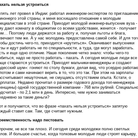
ахать нельзя устроиться
 пять лет провел в Индии: работал инженером-экспертом по приглашени
инэнерго этой страны, и меня восхищало отношение к молодым
пециалистам в этой стране. Приходит молодой инженер-выпускник вуза -
му дают комнату в общежитии со всеми удобствами, женится - получает
ом… Поэтому люди держатся за работу и, получая льготы и блага,
твечают тем же. А у нас молодежь предоставлена самой себе. И для тог
тобы достичь чего-то, приходится «крутиться». Оканчивают выпускники
узы и идут работать не по специальности, а туда, где могут заработать.
сть и еще одно отличие. Наше поколение четко знало: чтобы чего-то
обиться, надо не просто работать - пахать. А сегодня молодые люди все
аще стараются устроиться. Приходят мальчики-менеджеры и создают
одесский шум»: гоняют по столу бумаги, делая вид, что усердно работаю
 потом и сами начинают верить в то, что это так. При этом на зарплаты
ассчитывают нешуточные, не смущаясь отсутствием опыта. Кстати, о
арплатах. Недавно прочитал о размере годового дохода топ-менеджера
женщины) одной государственной компании - 768 млн рублей. Специальн
одсчитал - по 2,1 млн в день. Интересно, чем нужно заниматься
жедневно за такие деньги?
от и получается, что во фразе «пахать нельзя устроиться» запятую
аждый ставит сам. Там, где считает нужным.
реемственность надо пестовать
прочем, не все так плохо. И сегодня среди молодежи полно светлых
олов. И большое счастье, когда толковые молодые люди строят карьеру,