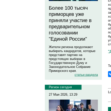
с
х
Более 100 тысяч
п
з
приморцев уже
х
приняли участие в
о
б
предварительном
о
голосовании
п
б
"Единой России"
у
с
Жители региона продолжают
выбирать кандидатов, которые
"
представят партию на
предстоящих выборах в
Государственную Думу и
Т
Законодательное Собрание
Приморского края.
статьи раздела
Регион сегодня
Lo
27 Мая 2026, 13:29