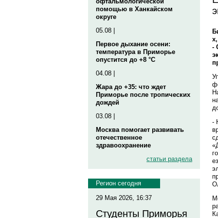
офтальмологической
э
помощью в Ханкайском
округе
05.08 |
Б
х
Первое дыхание осени:
-
температура в Приморье
э
опустится до +8 °C
п
04.08 |
У
ф
Жара до +35: что ждет
Н
Приморье после тропических
н
дождей
д
03.08 |
-
в
Москва помогает развивать
с
отечественное
«
здравоохранение
г
статьи раздела
е
э
п
Регион сегодня
О
29 Мая 2026, 16:37
М
р
Студенты Приморья
К