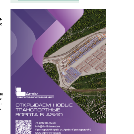
-
х
не
х
я
к