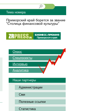
Тема номера
Приморский край борется за звание
"Столица финансовой культуры"
Опрос
Спецпроекты
Интервью
Аналитика
Наши партнеры
Администрации
Сми
Полезные ссылки
Статистика